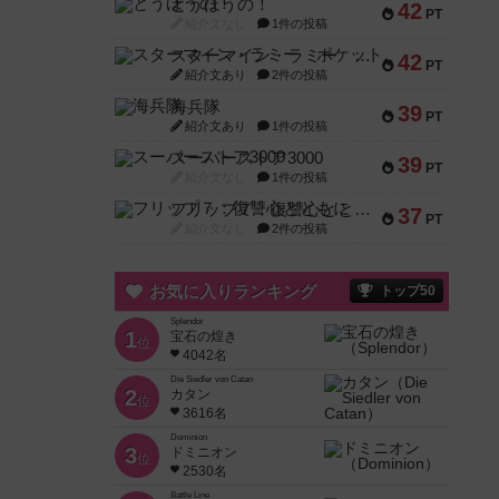
とうほうの！
42
PT
紹介文なし
1件の投稿
スターマイン・ラミー ポケット
42
PT
紹介文あり
2件の投稿
海兵隊
39
PT
紹介文あり
1件の投稿
スーパーストア3000
39
PT
紹介文なし
1件の投稿
フリップ７：復讐心とともに
37
PT
紹介文なし
2件の投稿
お気に入りランキング
トップ50
Splendor
1
宝石の煌き
位
4042名
Die Siedler von Catan
2
カタン
位
3616名
Dominion
3
ドミニオン
位
2530名
Battle Line