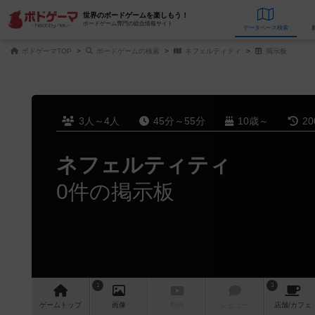
世界のボードゲームを楽しもう！
ボードゲーム専門の総合情報サイト
データベース
検
ボドゲーマTOP
ボードゲームの検索
ネフェルティティ
掲示板
3人～4人
45分～55分
10歳～
2
ネフェルティティ
0件の掲示板
1
3
ゲーム
トップ
画像
動画
レビュー
店舗/
カフェ