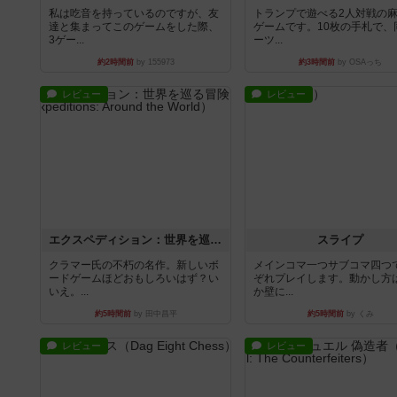
私は吃音を持っているのですが、友
トランプで遊べる2人対戦の
達と集まってこのゲームをした際、
ゲームです。10枚の手札で、
3ゲー...
ーツ...
約2時間前
by 155973
約3時間前
by OSAっち
レビュー
レビュー
エクスペディション：世界を巡る冒険
スライプ
クラマー氏の不朽の名作。新しいボ
メインコマ一つサブコマ四つ
ードゲームほどおもしろいはず？い
ぞれプレイします。動かし方
いえ。...
か壁に...
約5時間前
by 田中昌平
約5時間前
by くみ
レビュー
レビュー