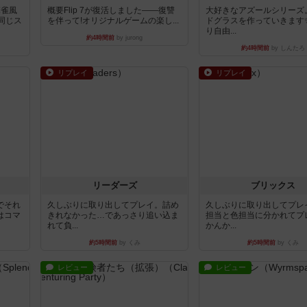
麻雀風
概要Flip 7が復活しました――復讐
大好きなアズールシリーズ
同じス
を伴って!オリジナルゲームの楽し...
ドグラスを作っていきます
り自由...
約4時間前
by jurong
約4時間前
by しんたろ
リプレイ
リプレイ
リーダーズ
ブリックス
でそれ
久しぶりに取り出してプレイ。詰め
久しぶりに取り出してプレ
はコマ
きれなかった…であっさり追い込ま
担当と色担当に分かれてプ
れて負...
かんか...
約5時間前
by くみ
約5時間前
by くみ
レビュー
レビュー