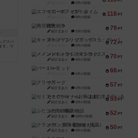
PT
紹介文なし
2件の投稿
エコーズ・オブ・タイム
118
PT
紹介文なし
8件の投稿
南北戦争
79
PT
紹介文あり
1件の投稿
ン
キャプテン・フリップ：イスラ・ボンバ
72
ングスパ
PT
紹介文なし
2件の投稿
ます。ウ
メメントオンラインタクティクス
70
PT
紹介文あり
4件の投稿
パーミッド
68
PT
紹介文なし
1件の投稿
クリーグ
57
PT
紹介文あり
1件の投稿
セミファイナル ～お前はまだ生きている～
53
PT
紹介文あり
1件の投稿
ふたつの街の物語
52
PT
紹介文あり
18件の投稿
クランク! ：冒険者たち（拡張）
50
PT
紹介文あり
4件の投稿