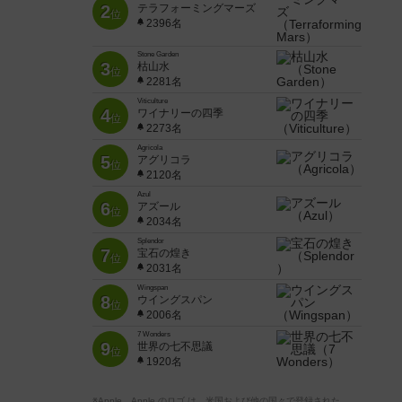
2
テラフォーミングマーズ
位
2396名
Stone Garden
3
枯山水
位
2281名
Viticulture
4
ワイナリーの四季
位
2273名
Agricola
5
アグリコラ
位
2120名
Azul
6
アズール
位
2034名
Splendor
7
宝石の煌き
位
2031名
Wingspan
8
ウイングスパン
位
2006名
7 Wonders
9
世界の七不思議
位
1920名
※Apple、Apple のロゴ は、米国および他の国々で登録された