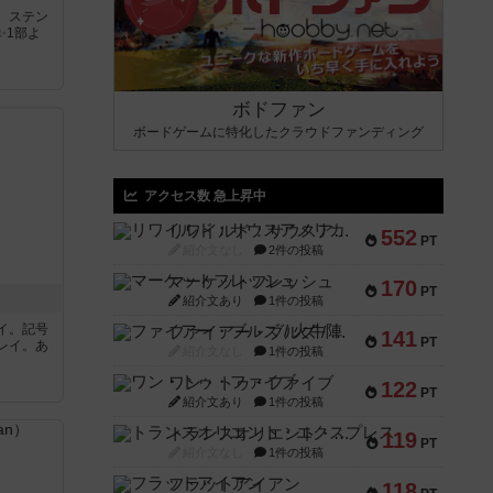
。ステン
✨1部よ
ボドファン
ボードゲームに特化したクラウドファンディング
アクセス数 急上昇中
リワイルド：サウスアメリカ
552
PT
紹介文なし
2件の投稿
マーケットフレッシュ
170
PT
紹介文あり
1件の投稿
イ。記号
ファイアー・ブルズ / 火牛陣
141
PT
レイ。あ
紹介文なし
1件の投稿
ワン・トゥ・ファイブ
122
PT
紹介文あり
1件の投稿
トランスオリエント・エクスプレス
119
PT
紹介文なし
1件の投稿
フラットアイアン
118