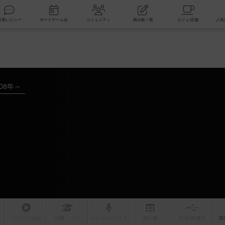
索
新着レビュー
ボードゲーム会
コミュニティ
掲示板一覧
008年～
リプレイ
日記
戦略
・コツ
ルール
/インスト
掲示板
拡張/関連
作
次