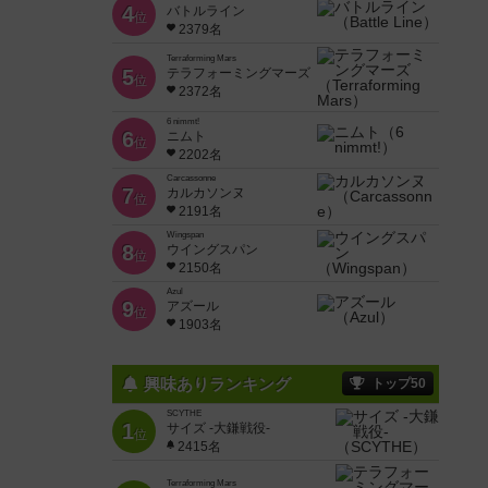
4
バトルライン
位
2379名
Terraforming Mars
5
テラフォーミングマーズ
位
2372名
6 nimmt!
6
ニムト
位
2202名
Carcassonne
7
カルカソンヌ
位
2191名
Wingspan
8
ウイングスパン
位
2150名
Azul
9
アズール
位
1903名
興味ありランキング
トップ50
SCYTHE
1
サイズ -大鎌戦役-
位
2415名
Terraforming Mars