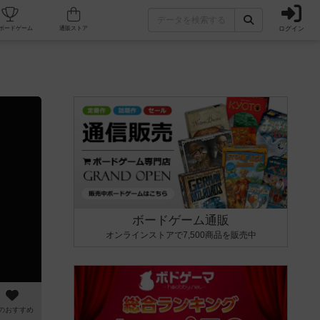
ログイン
カフェ/店舗
人気ボードゲーム
通販ストア
ボードゲーム通販
オンラインストアで7,500商品を販売中
のおすすめ