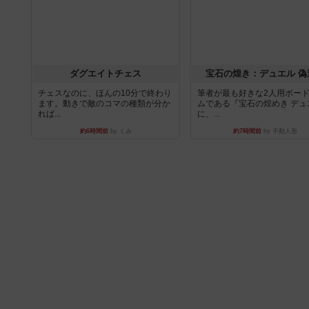
ダグエイトチェス
宝石の煌き：デュエル 偽
チェスなのに、ほんの10分で終わり
筆者が最も好きな2人用ボー
ます。動きで敵のコマの種類が分か
ムである『宝石の煌めき デュ
れば...
に、...
約6時間前
by くみ
約7時間前
by 手動人形