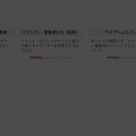
造者
クランク! ：冒険者たち（拡張）
ワイアームスパ
ドゲー
クランク！のプレイヤーごとに能力
初プレイの感想です。ウイ
エル』
の違うキャラクターを使用できるよ
ン履修済のコメントとなり
うにな...
イング...
約8時間前
by ぽっぽーくるっぽー
約8時間前
by daisdice