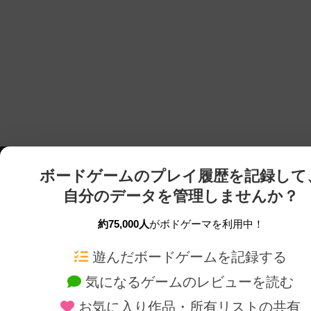
ボードゲームのプレイ履歴を記録して
自分のデータを管理しませんか？
約75,000人
がボドゲーマを利用中！
ボドゲーマTOP
ボードゲーム通販
遊んだボードゲームを記録する
気になるゲームのレビューを読む
ボードゲームを検索する
新作・再入荷情報
お気に入り作品・所有リストの共有
ボードゲームの新着レビュー
定番ボードゲームの通販