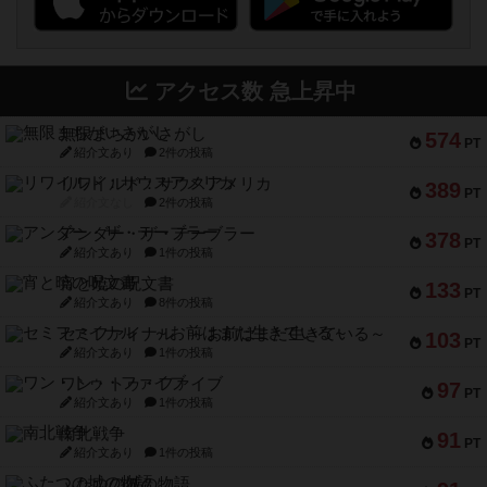
アクセス数 急上昇中
無限まちがいさがし
574
PT
紹介文あり
2件の投稿
リワイルド：サウスアメリカ
389
PT
紹介文なし
2件の投稿
アンダー・ザ・テーブラー
378
PT
紹介文あり
1件の投稿
宵と暁の呪文書
133
PT
紹介文あり
8件の投稿
セミファイナル ～お前はまだ生きている～
103
PT
紹介文あり
1件の投稿
ワン・トゥ・ファイブ
97
PT
紹介文あり
1件の投稿
南北戦争
91
PT
紹介文あり
1件の投稿
ふたつの城の物語