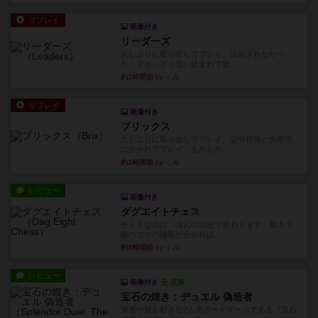
リプレイ
画像付き
リーダーズ
久しぶりに取り出してプレイ。詰めきれなかっ
た…であっさり追い込まれて負...
約3時間前
by くみ
リプレイ
画像付き
ブリックス
久しぶりに取り出してプレイ。記号担当と色担当
に分かれてプレイ。あかんか...
約3時間前
by くみ
レビュー
画像付き
ダグエイトチェス
チェスなのに、ほんの10分で終わります。動きで
敵のコマの種類が分かれば...
約3時間前
by くみ
レビュー
画像付き
充実
宝石の煌き：デュエル 偽造者
筆者が最も好きな2人用ボードゲームである『宝石