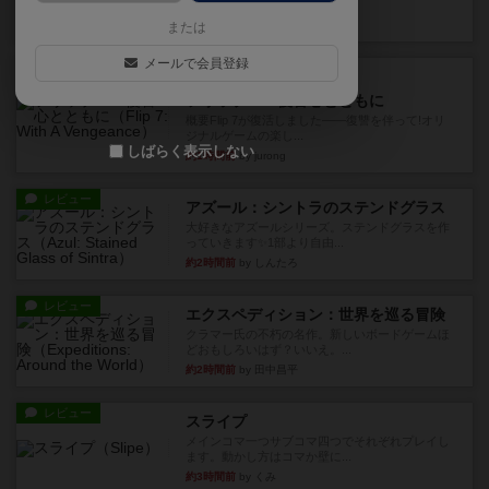
10枚の手札で、同じスーツ...
約1時間前
by OSAっち
または
メールで会員登録
ルール/インスト
画像付き
充実
フリップ７：復讐心とともに
概要Flip 7が復活しました――復讐を伴って!オリ
ジナルゲームの楽し...
しばらく表示しない
約1時間前
by jurong
レビュー
アズール：シントラのステンドグラス
大好きなアズールシリーズ。ステンドグラスを作
っていきます✨1部より自由...
約2時間前
by しんたろ
レビュー
エクスペディション：世界を巡る冒険
クラマー氏の不朽の名作。新しいボードゲームほ
どおもしろいはず？いいえ。...
約2時間前
by 田中昌平
レビュー
スライプ
メインコマ一つサブコマ四つでそれぞれプレイし
ます。動かし方はコマか壁に...
約3時間前
by くみ