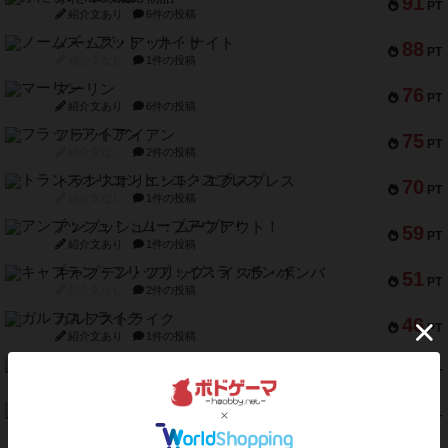
91
PT
紹介文あり
6件の投稿
ノームズ・アット・ナイト
88
PT
紹介文なし
1件の投稿
マーリン
76
PT
紹介文あり
6件の投稿
フラットアイアン
75
PT
紹介文なし
2件の投稿
トランスオリエント・エクスプレス
70
PT
紹介文なし
1件の投稿
アンブッシュ！：ムーブアウト！
59
PT
紹介文あり
1件の投稿
キャプテン・フリップ：イスラ・ボンバ
51
PT
紹介文なし
2件の投稿
ガルフストライク
46
PT
紹介文あり
1件の投稿
エコーズ・オブ・タイム
45
PT
紹介文なし
8件の投稿
スカルキング
45
PT
紹介文あり
12件の投稿