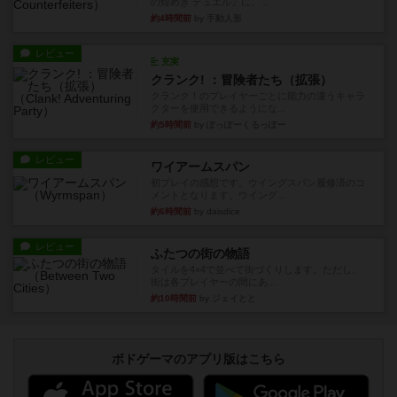
の煌めき デュエル』に、...
約4時間前
by 手動人形
レビュー
充実
クランク! ：冒険者たち（拡張）
クランク！のプレイヤーごとに能力の違うキャラ
クターを使用できるようにな...
約5時間前
by ぽっぽーくるっぽー
レビュー
ワイアームスパン
初プレイの感想です。ウイングスパン履修済のコ
メントとなります。ウイング...
約6時間前
by daisdice
レビュー
ふたつの街の物語
タイルを4×4で並べて街づくりします。ただし、
街は各プレイヤーの間にあ...
約10時間前
by ジェイとと
ボドゲーマのアプリ版はこちら