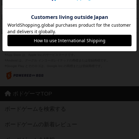
海兵隊
45
PT
紹介文あり
1件の投稿
Bitter End ブタペスト救出作戦
45
PT
紹介文なし
1件の投稿
ドコジャン
42
PT
紹介文あり
10件の投稿
※Apple、Apple のロゴ は、米国および他の国々で登録されたApple Inc.の商標です。
※App Store は、Apple Inc.のサービスマークです。
※Android は、グーグル インコーポレイテッドの商標または登録商標です。
※Google Play とそのロゴは、Google Inc.の商標または登録商標です。
ボドゲーマTOP
ボードゲームを検索する
ボードゲームの新着レビュー