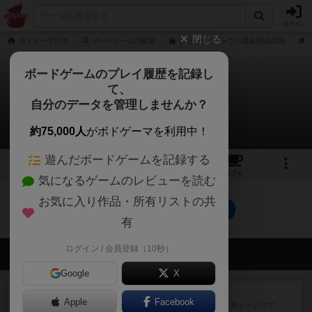
ログイン
閉じる
ボドゲーマTOP
ボードゲームの検索
ナゼカヨメチャウの通販/商品詳細
ボードゲームのプレイ履歴を記録し
て、
ナゼカヨメチャウ
自分のデータを管理しませんか？
0件のルール/インスト
約75,000人
がボドゲーマを利用中！
遊んだボードゲームを記録する
2
2
14
トップ
画像
動画
レビュー
カフェ
気になるゲームのレビューを読む
お気に入り作品・所有リストの共
ナゼカヨメチャウのトップに戻る
有
ログイン / 会員登録（10秒）
会員の新しい投稿
Google
X
レビュー
ジンラミー
Apple
Facebook
トランプで遊べる2人対戦の麻雀風ゲームです。