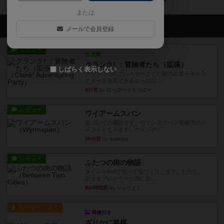
または
会員の新しい投稿
メールで会員登録
レビュー
充実
クランク! ：冒険者たち（拡張）
しばらく表示しない
クランク！のプレイヤーごとに能力の違うキャラ
クターを使用できるようにな...
4分前
by ぽっぽーくるっぽー
レビュー
ワイアームスパン
初プレイの感想です。ウイングスパン履修済のコ
メントとなります。ウイング...
30分前
by daisdice
レビュー
ふたつの街の物語
タイルを4×4で並べて街づくりします。ただし、
街は各プレイヤーの間にあ...
約4時間前
by ジェイとと
ルール/インスト
画像付き
ざりかに将棋