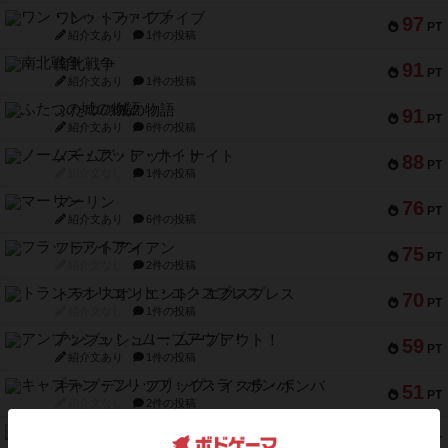
ワン・トゥ・ファイブ
97
PT
紹介文あり
1件の投稿
南北戦争
91
PT
紹介文あり
1件の投稿
ふたつの城の物語
91
PT
紹介文あり
6件の投稿
ノームズ・アット・ナイト
88
PT
紹介文なし
1件の投稿
マーリン
76
PT
紹介文あり
6件の投稿
フラットアイアン
75
PT
紹介文なし
2件の投稿
トランスオリエント・エクスプレス
70
PT
紹介文なし
1件の投稿
アンブッシュ！：ムーブアウト！
59
PT
紹介文あり
1件の投稿
キャプテン・フリップ：イスラ・ボンバ
51
PT
紹介文なし
2件の投稿
ガルフストライク
46
PT