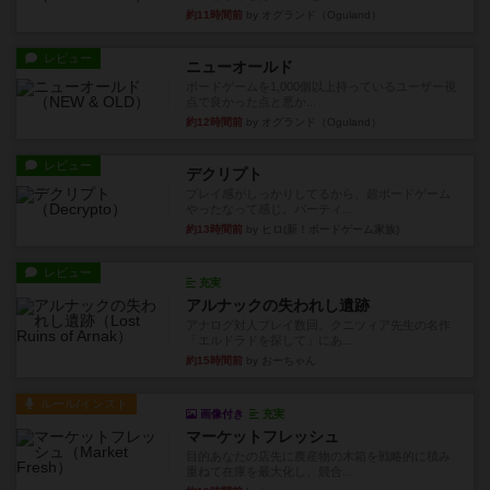
約11時間前
by オグランド（Oguland）
レビュー
ニューオールド
ボードゲームを1,000個以上持っているユーザー視
点で良かった点と悪か...
約12時間前
by オグランド（Oguland）
レビュー
デクリプト
プレイ感がしっかりしてるから、超ボードゲーム
やったなって感じ。パーティ...
約13時間前
by ヒロ(新！ボードゲーム家族)
レビュー
充実
アルナックの失われし遺跡
アナログ対人プレイ数回。クニツィア先生の名作
「エルドラドを探して」にあ...
約15時間前
by おーちゃん
ルール/インスト
画像付き
充実
マーケットフレッシュ
目的あなたの店先に農産物の木箱を戦略的に積み
重ねて在庫を最大化し、競合...