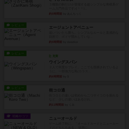
３種類の駒だけが登場する超シンプルな将棋系ゲ
ーム入門作品です♪(＾＾)...
約5時間前
by あんちっく
レビュー
エージェントアベニュー
追いついたら勝ち。シンプルなルールと直感的な
目的で、ボドゲ慣れしていな...
約5時間前
by daisdice
レビュー
充実
ウイングスパン
２人で何度かプレイ。ここでも指摘されているよ
うに、一部強力な鳥(カラス...
約6時間前
by S
レビュー
街コロ通
街コロとの違いは初めから二つサイコロを振れる
など、少しの違いはあるけれ...
約11時間前
by くみ
戦略やコツ
ニューオールド
ゲーム終了時に、「オールドカードとニューカー
ドのどちらもある」 状態に...