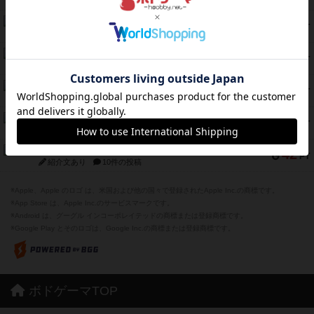
紹介文あり
1件の投稿
エコーズ・オブ・タイム
45
PT
紹介文なし
8件の投稿
スカルキング
45
PT
紹介文あり
12件の投稿
海兵隊
45
PT
紹介文あり
1件の投稿
Bitter End ブタペスト救出作戦
45
PT
紹介文なし
1件の投稿
ドコジャン
42
PT
紹介文あり
10件の投稿
※Apple、Apple のロゴ は、米国および他の国々で登録されたApple Inc.の商標です。
※App Store は、Apple Inc.のサービスマークです。
※Android は、グーグル インコーポレイテッドの商標または登録商標です。
※Google Play とそのロゴは、Google Inc.の商標または登録商標です。
ボドゲーマTOP