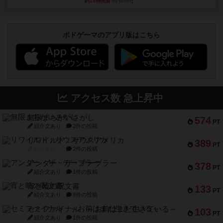
約19時間前
by jurong
ボドゲーマのアプリ版はこちら
アクセス数 急上昇中
無限まちがいさがし
574
PT
紹介文あり
2件の投稿
リワイルド：サウスアメリカ
389
PT
紹介文なし
2件の投稿
アンダー・ザ・テーブラー
378
PT
紹介文あり
1件の投稿
宵と暁の呪文書
133
PT
紹介文あり
8件の投稿
セミファイナル ～お前はまだ生きている～
103
PT
紹介文あり
1件の投稿