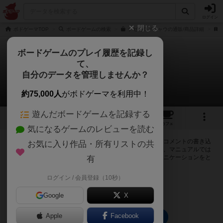
ログイン
閉じる
ボドゲーマTOP
ボードゲームの検索
ナゼカヨメチャウの通販/商品詳細
ボードゲームのプレイ履歴を記録し
て、
ナゼカヨメチャウ
自分のデータを管理しませんか？
0件の掲示板
約75,000人
がボドゲーマを利用中！
遊んだボードゲームを記録する
2
2
14
トップ
画像
動画
レビュー
カフェ
気になるゲームのレビューを読む
ログインするとナゼカヨメチャウに関する掲示板の作成やコメントの書き込
お気に入り作品・所有リストの共
みが出来るようになります。ルールの疑問やエラッタ情報、マニュアルでは
判断し辛い曖昧な表記等について会員同士で自由にコミュニケーションをと
有
ることが出来ます。
ログイン / 会員登録（10秒）
ログイン/無料会員登録
Google
X
Apple
Facebook
ナゼカヨメチャウのトップに戻る