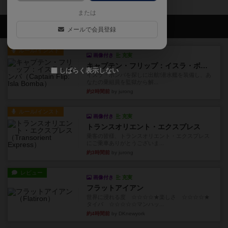
または
会員の新しい投稿
メールで会員登録
ルール/インスト
画像付き
充実
キャプテン・フリップ：イスラ・ボンバ
しばらく表示しない
イスラ・ボンバを探しに出航!潜水艦を装備し、あ
なたの乗組員を監獄から解...
約2時間前
by jurong
ルール/インスト
画像付き
充実
トランスオリエント・エクスプレス
乗客の皆様、トランスオリエント・エクスプレス
にご乗車ありがとうございま...
約3時間前
by jurong
レビュー
画像付き
充実
フラットアイアン
世界に浸れる度 ☆☆☆☆★楽しさ ☆☆☆☆★
タイパ ☆☆☆☆☆マンハッ...
約4時間前
by DKnewyork