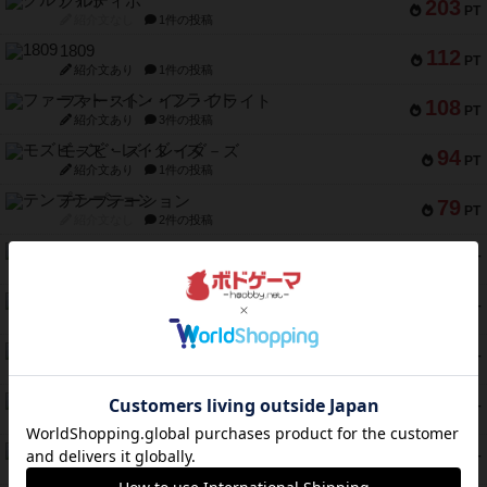
クルティボ
203
PT
紹介文なし
1件の投稿
1809
112
PT
紹介文あり
1件の投稿
ファースト・イン・フライト
108
PT
紹介文あり
3件の投稿
モズビ－ズ・レイダ－ズ
94
PT
紹介文あり
1件の投稿
テンプテーション
79
PT
紹介文なし
2件の投稿
インドネシア
78
PT
紹介文あり
2件の投稿
宵と暁の呪文書
75
PT
紹介文あり
8件の投稿
リスボン・トラム 28
73
PT
紹介文あり
9件の投稿
アマナイト
73
PT
紹介文なし
1件の投稿
ブラヴェスト
66
PT
紹介文なし
1件の投稿