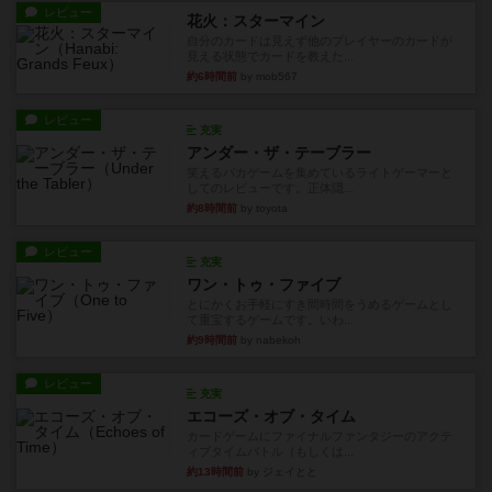
レビュー
花火：スターマイン
自分のカードは見えず他のプレイヤーのカードが
見える状態でカードを教えた...
約6時間前
by mob567
レビュー
充実
アンダー・ザ・テーブラー
笑えるバカゲームを集めているライトゲーマーと
してのレビューです。正体隠...
約8時間前
by toyota
レビュー
充実
ワン・トゥ・ファイブ
とにかくお手軽にすき間時間をうめるゲームとし
て重宝するゲームです。いわ...
約9時間前
by nabekoh
レビュー
充実
エコーズ・オブ・タイム
カードゲームにファイナルファンタジーのアクテ
ィブタイムバトル（もしくは...
約13時間前
by ジェイとと