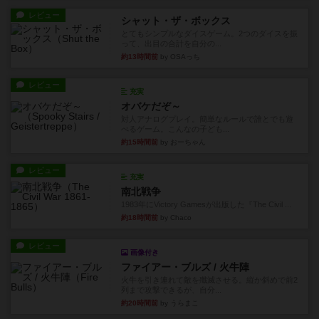
レビュー
シャット・ザ・ボックス
とてもシンプルなダイスゲーム。2つのダイスを振
って、出目の合計を自分の...
約13時間前
by OSAっち
レビュー
充実
オバケだぞ～
対人アナログプレイ。簡単なルールで誰とでも遊
べるゲーム。こんなの子ども...
約15時間前
by おーちゃん
レビュー
充実
南北戦争
1983年にVictory Gamesが出版した『The Civil ...
約18時間前
by Chaco
レビュー
画像付き
ファイアー・ブルズ / 火牛陣
火牛を引き連れて敵を殲滅させる。縦か斜めで前2
列まで攻撃できるが、自分...
約20時間前
by うらまこ