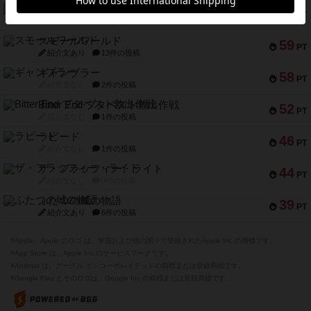
スペクタキュラー
60
PT
紹介文なし
1件の投稿
スモールワールド
59
PT
紹介文あり
13件の投稿
ギャンブラー
58
PT
紹介文なし
2件の投稿
Bitter End ブタペスト救出作戦
52
PT
紹介文なし
1件の投稿
ラピード
46
PT
紹介文なし
1件の投稿
ザ・フラッフィー・ライト
44
PT
紹介文なし
0件の投稿
ふたつの城の物語
39
PT
紹介文あり
6件の投稿
※Apple、Apple のロゴ は、米国および他の国々で登録されたApple Inc.の商標です。
※App Store は、Apple Inc.のサービスマークです。
※Android は、グーグル インコーポレイテッドの商標または登録商標です。
※Google Play とそのロゴは、Google Inc.の商標または登録商標です。