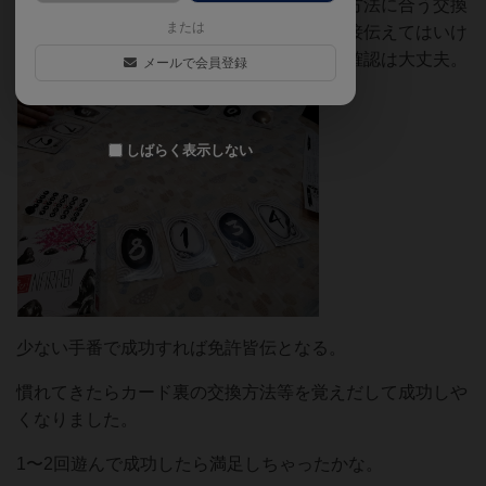
ードの交換方法等が記入されており、この方法に合う交換
または
や移動を繰り返して並べていく。方法は直接伝えてはいけ
ないが、交換して手元にきたカードの裏の確認は大丈夫。
メールで会員登録
しばらく表示しない
少ない手番で成功すれば免許皆伝となる。
慣れてきたらカード裏の交換方法等を覚えだして成功しや
くなりました。
1〜2回遊んで成功したら満足しちゃったかな。