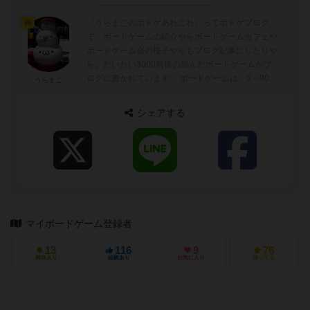
『うらまこのボドゲあれこれ』ってボドゲブログ
神
で、ボードゲームの紹介やらボードゲームカフェや
ボードゲーム会の様子やらもブログ記事にしたりや
ら。だいたい3000前後の遊んだボードゲームがブ
ログに書かれています。 ボードゲームは、5～90分
うらまこ
ぐらいが好みでトリックテイキングゲーム...
シェアする
マイボードゲーム登録者
13
116
9
76
興味あり
経験あり
お気に入り
持ってる