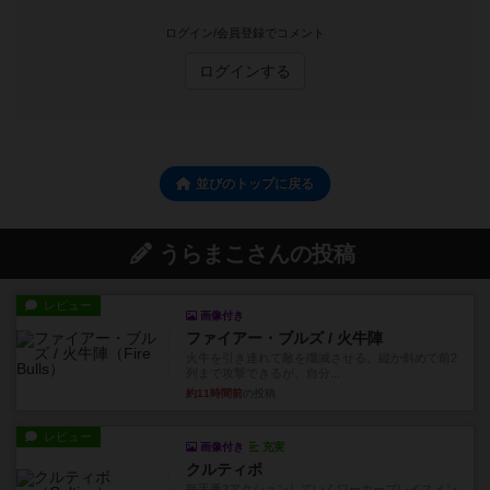
ログイン/会員登録でコメント
ログインする
並びのトップに戻る
うらまこさんの投稿
レビュー
画像付き
ファイアー・ブルズ / 火牛陣
火牛を引き連れて敵を殲滅させる。縦か斜めで前2
列まで攻撃できるが、自分...
約11時間前
の投稿
レビュー
画像付き
充実
クルティボ
毎手番2アクションしていくワーカープレイスメン