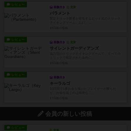
レビュー
画像付き
充実
パラメント
暫定トリック勝者が発生するビッド式のトリック
テイキングゲーム。1は7、...
15日前
の投稿
レビュー
画像付き
充実
サイレントガーディアンズ
協力型のトリックテイキングゲームで、すべての
トリックで指定された条件に...
15日前
の投稿
レビュー
画像付き
キーラルゴ
10日間で1番お金を稼いだプレイヤーが勝ちだ
が、お金を稼ぐのは簡単なこ...
17日前
の投稿
会員の新しい投稿
レビュー
充実