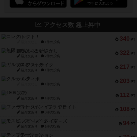
アクセス数 急上昇中
コレクト！
340
PT
紹介文なし
1件の投稿
無限まちがいさがし
322
PT
紹介文あり
2件の投稿
ガルフストライク
217
PT
紹介文あり
1件の投稿
クルティボ
203
PT
紹介文なし
1件の投稿
1809
112
PT
紹介文あり
1件の投稿
ファースト・イン・フライト
108
PT
紹介文あり
3件の投稿
モズビ－ズ・レイダ－ズ
94
PT
紹介文あり
1件の投稿
テンプテーション