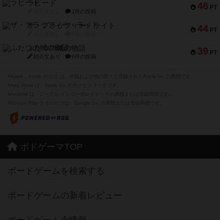
ラピード
46
PT
紹介文なし
1件の投稿
ザ・フラッフィー・ライト
44
PT
紹介文なし
0件の投稿
ふたつの城の物語
39
PT
紹介文あり
6件の投稿
※Apple、Apple のロゴ は、米国および他の国々で登録されたApple Inc.の商標です。
※App Store は、Apple Inc.のサービスマークです。
※Android は、グーグル インコーポレイテッドの商標または登録商標です。
※Google Play とそのロゴは、Google Inc.の商標または登録商標です。
ボドゲーマTOP
ボードゲームを検索する
ボードゲームの新着レビュー