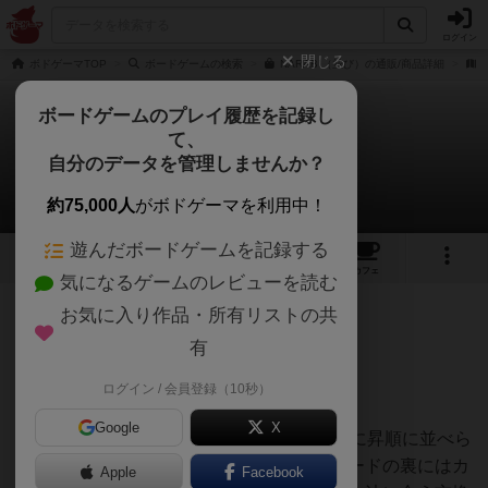
ログイン
閉じる
ボドゲーマTOP
ボードゲームの検索
NARABI（並び）の通販/商品詳細
ボードゲームのプレイ履歴を記録し
て、
並び
自分のデータを管理しませんか？
うらまこさんのレビュー
約75,000人
がボドゲーマを利用中！
遊んだボードゲームを記録する
3
2
23
トップ
画像
動画
レビュー
カフェ
気になるゲームのレビューを読む
お気に入り作品・所有リストの共
83名
0名
0
11ヶ月前
有
ログイン / 会員登録（10秒）
協力ゲームで、今回は3人で挑戦。
Google
X
0〜8の数字カードを時計回りか反時計回りに昇順に並べら
れたら成功。プレイヤーの目の前にあるカードの裏にはカ
Apple
Facebook