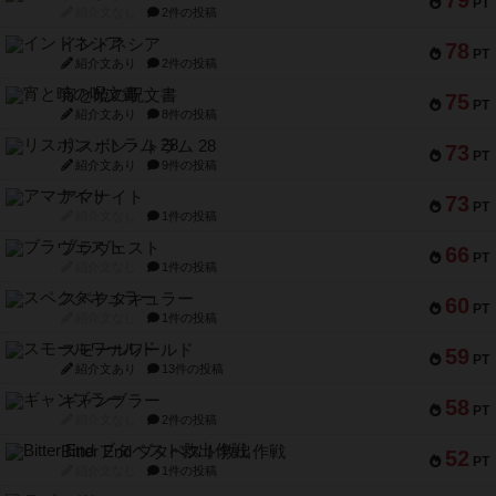
79
PT
紹介文なし
2件の投稿
インドネシア
78
PT
紹介文あり
2件の投稿
宵と暁の呪文書
75
PT
紹介文あり
8件の投稿
リスボン・トラム 28
73
PT
紹介文あり
9件の投稿
アマナイト
73
PT
紹介文なし
1件の投稿
ブラヴェスト
66
PT
紹介文なし
1件の投稿
スペクタキュラー
60
PT
紹介文なし
1件の投稿
スモールワールド
59
PT
紹介文あり
13件の投稿
ギャンブラー
58
PT
紹介文なし
2件の投稿
Bitter End ブタペスト救出作戦
52
PT
紹介文なし
1件の投稿