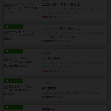
エコーズ・オブ・タイム
カードゲームにファイナルファンタジーのアクテ
ィブタイムバトル（もしくは...
約4時間前
by ジェイとと
レビュー
シャット・ザ・ボックス
とてもシンプルなダイスゲーム。2つのダイスを振
って、出目の合計を自分の...
約4時間前
by OSAっち
レビュー
充実
オバケだぞ～
対人アナログプレイ。簡単なルールで誰とでも遊
べるゲーム。こんなの子ども...
約5時間前
by おーちゃん
レビュー
充実
南北戦争
1983年にVictory Gamesが出版した『The Civil ...
約9時間前
by Chaco
レビュー
画像付き