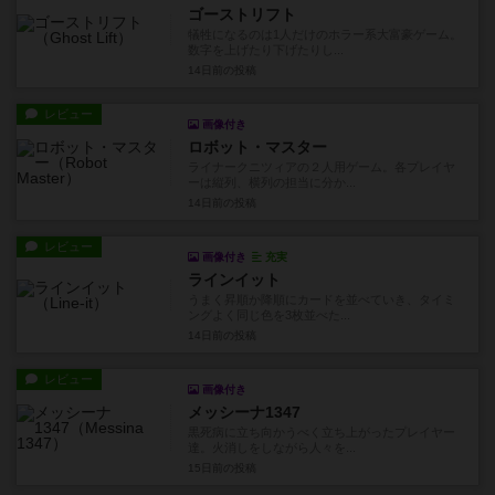
ゴーストリフト
犠牲になるのは1人だけのホラー系大富豪ゲーム。
数字を上げたり下げたりし...
14日前
の投稿
レビュー
画像付き
ロボット・マスター
ライナークニツィアの２人用ゲーム。各プレイヤ
ーは縦列、横列の担当に分か...
14日前
の投稿
レビュー
画像付き
充実
ラインイット
うまく昇順か降順にカードを並べていき、タイミ
ングよく同じ色を3枚並べた...
14日前
の投稿
レビュー
画像付き
メッシーナ1347
黒死病に立ち向かうべく立ち上がったプレイヤー
達。火消しをしながら人々を...
15日前
の投稿