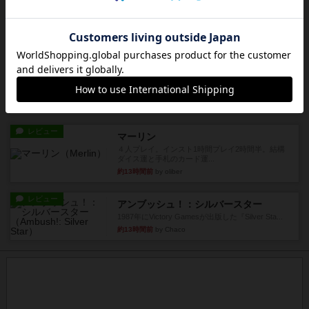
も多くの猫を飼っているた...
約12時間前
by jurong
レビュー
画像付き
オラパ・マイン
お気に入りのplayte製です。オラパスペースから
やり、気に入りました...
約12時間前
by くみ
レビュー
マーリン
４人プレイ。インスト1時間プレイ2時間半。結構
ダイス運と手札のカード運...
約13時間前
by oliber
レビュー
アンブッシュ！：シルバースター
1987年にVictory Gamesが出版した『Silver Sta...
約13時間前
by Chaco