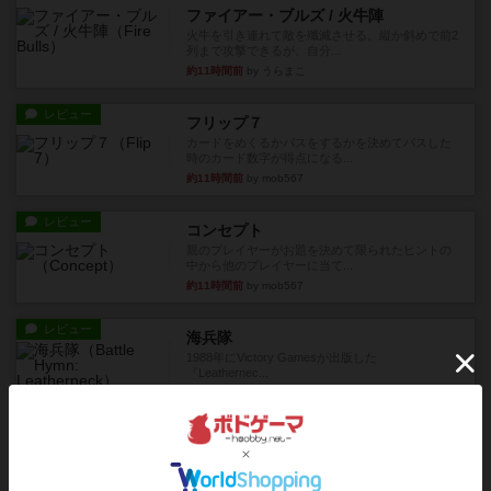
ファイアー・ブルズ / 火牛陣
火牛を引き連れて敵を殲滅させる。縦か斜めで前2
列まで攻撃できるが、自分...
約11時間前
by うらまこ
レビュー
フリップ７
カードをめくるかパスをするかを決めてパスした
時のカード数字が得点になる...
約11時間前
by mob567
レビュー
コンセプト
親のプレイヤーがお題を決めて限られたヒントの
中から他のプレイヤーに当て...
約11時間前
by mob567
レビュー
海兵隊
1988年にVictory Gamesが出版した
『Leathernec...
約12時間前
by Chaco
ルール/インスト
画像付き
充実
パーミッド
おばあちゃんは猫が大好きです!しかし、あまりに