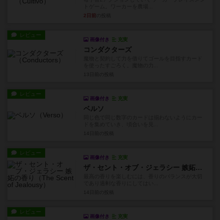
トゲーム。ワーカーを農場...
2日前
の投稿
レビュー
画像付き
充実
コンダクターズ
魔物と契約して力を借りてゴールを目指すカード
を使ったすごろく。魔物の力...
13日前
の投稿
レビュー
画像付き
充実
ベルソ
同じ色で同じ数字のカードは揃わないようにカー
ドを集めていき、頃合いを見...
14日前
の投稿
レビュー
画像付き
充実
ザ・セント・オブ・ジェラシー 嫉妬の香り
最高の香りを楽しむには、香りのバランスが大切
であり過剰な香りにしてはい...
14日前
の投稿
レビュー
画像付き
充実