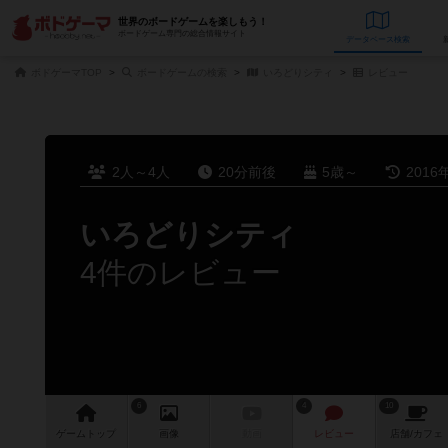
世界のボードゲームを楽しもう！
ボードゲーム専門の総合情報サイト
データベース
検
ボドゲーマTOP
ボードゲームの検索
いろどりシティ
レビュー
2人～4人
20分前後
5歳～
2016
いろどりシティ
4件のレビュー
6
4
10
ゲーム
トップ
画像
動画
レビュー
店舗/
カフェ