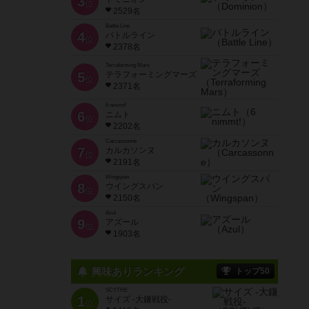
3
位
2529名
Battle Line
4
バトルライン
位
2378名
Terraforming Mars
5
テラフォーミングマーズ
位
2371名
6 nimmt!
6
ニムト
位
2202名
Carcassonne
7
カルカソンヌ
位
2191名
Wingspan
8
ウイングスパン
位
2150名
Azul
9
アズール
位
1903名
興味ありランキング
トップ50
SCYTHE
1
サイズ -大鎌戦役-
位