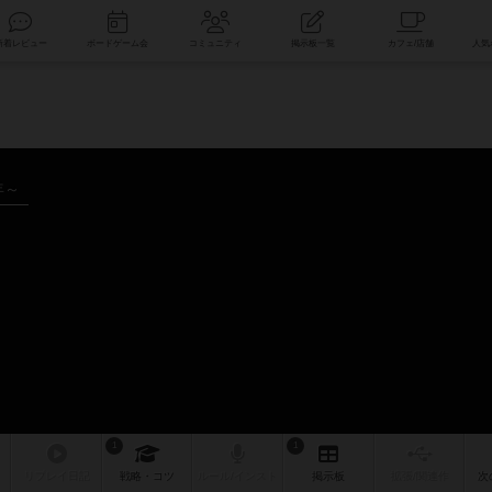
索
新着レビュー
ボードゲーム会
コミュニティ
掲示板一覧
年～
1
1
リプレイ
日記
戦略
・コツ
ルール
/インスト
掲示板
拡張/関連
作
次