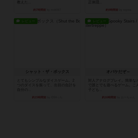
教えた...
正体隠...
約7時間前
by mob567
約9時間前
by toyota
レビュー
レビュー
シャット・ザ・ボックス
オバケだぞ～
とてもシンプルなダイスゲーム。2
対人アナログプレイ。簡単な
つのダイスを振って、出目の合計を
で誰とでも遊べるゲーム。こ
自分の...
子ども...
約15時間前
by OSAっち
約16時間前
by おーちゃん