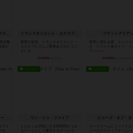
キャプテン・フリップ：イスラ・ボンバ
トランスオリエント・エクスプレス
フラットアイア
潜水艦
乗客の皆様、トランスオリエント・
世界に浸れる度 ☆☆☆☆
監獄か
エクスプレスにご乗車ありがとうご
さ ☆☆☆☆★タイパ ☆
ざいま...
マンハッ...
約4時間前
by jurong
約5時間前
by DKnewyor
レビュー
レビュー
ラー
ワン・トゥ・ファイブ
エコーズ・オブ・タ
るライ
とにかくお手軽にすき間時間をうめ
カードゲームにファイナル
です。
るゲームとして重宝するゲームで
ジーのアクティブタイムバ