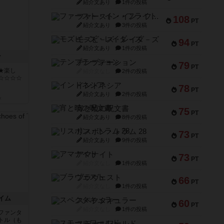
紹介文あり
1件の投稿
ファースト・イン・フライト
108
PT
紹介文あり
3件の投稿
モズビ－ズ・レイダ－ズ
94
PT
紹介文あり
1件の投稿
ン
テンプテーション
79
PT
★楽し
紹介文なし
2件の投稿
☆☆☆☆
インドネシア
78
PT
紹介文あり
2件の投稿
k
宵と暁の呪文書
75
PT
紹介文あり
8件の投稿
リスボン・トラム 28
73
PT
紹介文あり
9件の投稿
アマナイト
73
PT
紹介文なし
1件の投稿
ブラヴェスト
66
PT
紹介文なし
1件の投稿
イム
スペクタキュラー
60
PT
紹介文なし
1件の投稿
ファンタ
トル（も
スモールワールド