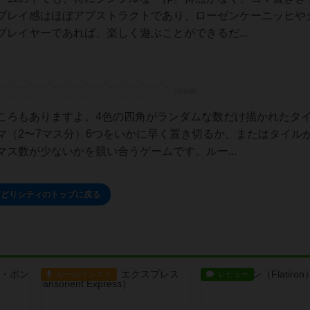
プレイ感はほぼアブストラクトであり、ローゼンケーニッヒや
レイヤーであれば、楽しく遊ぶことができるだ...
ころもありますよ。4色の四角がランダムな数だけ描かれたタ
マ（2〜7マス分）6つをいかに早く置き切るか、またはタイル
ス数が少ないかを競い合うゲームです。ルー...
ろどりシティのトップに戻る
ルール/インスト
レビュー