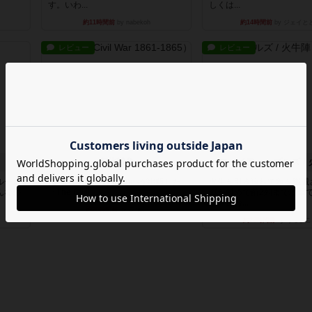
す。いわ...
しくは...
約11時間前
by nabekoh
約14時間前
by ジェイと
レビュー
レビュー
南北戦争
ファイアー・ブルズ /
ルール
1983年にVictory Gamesが出版した
火牛を引き連れて敵を殲滅
んなの
『The Civil ...
縦か斜めで前2列まで攻撃
が、自分...
約20時間前
by Chaco
約22時間前
by うらまこ