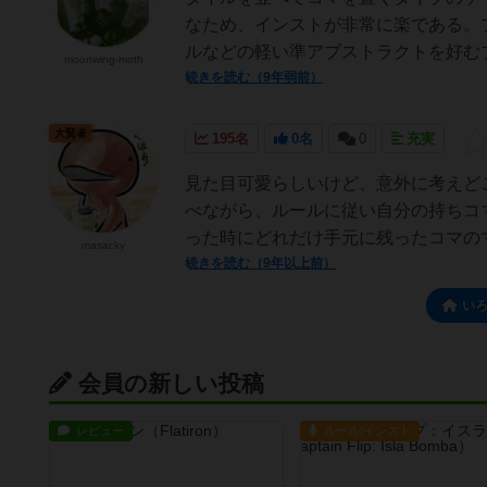
なため、インストが非常に楽である。
ルなどの軽い準アブストラクトを好むプ
moonwing-moth
続きを読む（9年弱前）
大賢者
195名
0名
0
充実
見た目可愛らしいけど、意外に考えど
べながら、ルールに従い自分の持ちコ
った時にどれだけ手元に残ったコマのマ
masacky
続きを読む（9年以上前）
い
会員の新しい投稿
レビュー
ルール/インスト