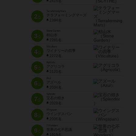
2415名
Terraforming Mars
2
テラフォーミングマーズ
位
2394名
Stone Garden
3
枯山水
位
2281名
Viticulture
4
ワイナリーの四季
位
2272名
Agricola
5
アグリコラ
位
2120名
Azul
6
アズール
位
2034名
Splendor
7
宝石の煌き
位
2028名
Wingspan
8
ウイングスパン
位
2006名
7 Wonders
9
世界の七不思議
位
1919名