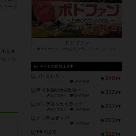
クワーク
ボドファン
ボードゲームに特化したクラウドファンディング
イルを並
がなくな
アクセス数 急上昇中
コレクト！
340
PT
紹介文なし
1件の投稿
無限まちがいさがし
322
PT
紹介文あり
2件の投稿
ガルフストライク
217
PT
紹介文あり
1件の投稿
クルティボ
203
PT
紹介文なし
1件の投稿
1809
112
PT