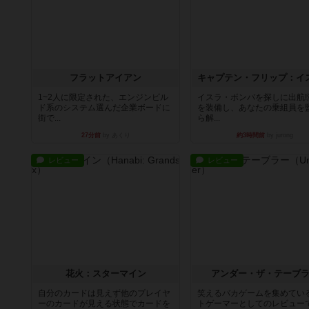
フラットアイアン
1~2人に限定された、エンジンビル
イスラ・ボンバを探しに出航!
ド系のシステム選んだ企業ボードに
を装備し、あなたの乗組員を
街で...
ら解...
27分前
by あくり
約3時間前
by jurong
レビュー
レビュー
花火：スターマイン
アンダー・ザ・テーブ
自分のカードは見えず他のプレイヤ
笑えるバカゲームを集めてい
ーのカードが見える状態でカードを
トゲーマーとしてのレビュー