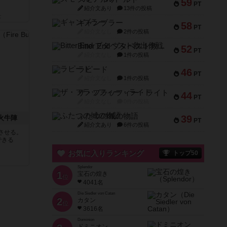
59
PT
紹介文あり
13件の投稿
と
ギャンブラー
58
PT
紹介文なし
2件の投稿
Bitter End ブタペスト救出作戦
52
PT
紹介文なし
1件の投稿
ラピード
46
PT
紹介文なし
1件の投稿
ザ・フラッフィー・ライト
44
PT
紹介文なし
0件の投稿
ふたつの城の物語
39
 火牛陣
PT
紹介文あり
6件の投稿
させる。
できる
お気に入りランキング
トップ50
Splendor
1
宝石の煌き
位
4041名
Die Siedler von Catan
2
カタン
位
3616名
Dominion
ドミニオン