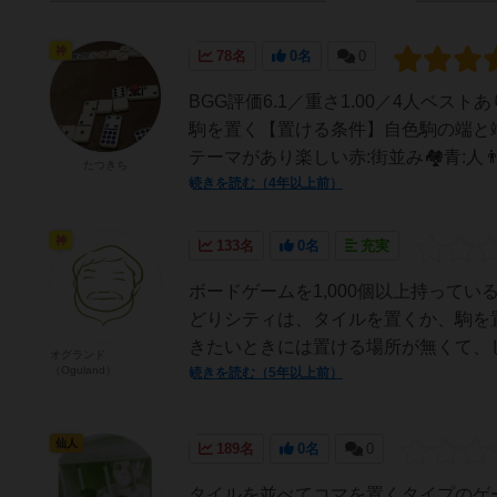
神
78名
0名
0
BGG評価6.1／重さ1.00／4人ベス
駒を置く【置ける条件】自色駒の端と
テーマがあり楽しい赤:街並み🏘青:人👨‍👨‍
たつきち
続きを読む（4年以上前）
神
133名
0名
充実
ボードゲームを1,000個以上持って
どりシティは、タイルを置くか、駒を
きたいときには置ける場所が無くて、し
オグランド
（Oguland）
続きを読む（5年以上前）
仙人
189名
0名
0
タイルを並べてコマを置くタイプのゲ