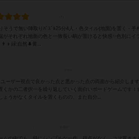
トありそうで無い陣取りﾊﾟｽﾞﾙ25分4人・色タイル(地面)を置く・
端がそれぞれ地面の色と一致長い駒が置けると快感✨色別にイ
👦緑:自然🌲黄...
いるユーザー視点で良かった点と悪かった点の両面から紹介しま
置くかの二者択一を繰り返していく面白いボードゲームです！
ょうがなくタイルを置くものの、また自分...
ームの中でも、特にシンプルな一作。得点がなく、コマ置きき