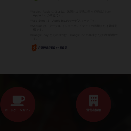
※Apple、Apple のロゴ は、米国および他の国々で登録された
Apple Inc.の商標です。
※App Store は、Apple Inc.のサービスマークです。
※Android は、グーグル インコーポレイテッドの商標または登録商
標です。
※Google Play とそのロゴは、Google Inc.の商標または登録商標で
す。
ボードゲームカフェ
運営者情報