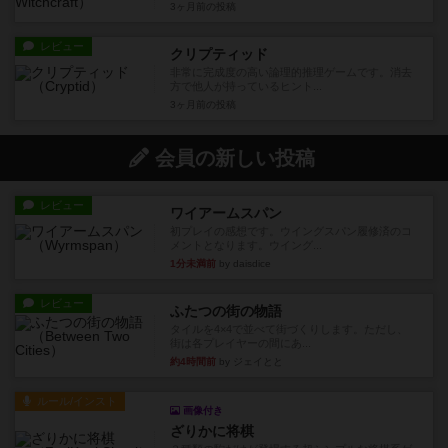
3ヶ月前
の投稿
レビュー
クリプティッド
非常に完成度の高い論理的推理ゲームです。消去
方で他人が持っているヒント...
3ヶ月前
の投稿
会員の新しい投稿
レビュー
ワイアームスパン
初プレイの感想です。ウイングスパン履修済のコ
メントとなります。ウイング...
1分未満前
by daisdice
レビュー
ふたつの街の物語
タイルを4×4で並べて街づくりします。ただし、
街は各プレイヤーの間にあ...
約4時間前
by ジェイとと
ルール/インスト
画像付き
ざりかに将棋