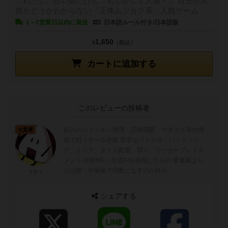
「わたし、占い師だけど…もしかして人狼？」 自分が人
狼かどうかわからない「正体ムジカク系」人狼ゲーム
1～2営業日以内に発送
日本語ルール付き/日本語版
1,650
¥
（税込）
カートに追加する
このレビューの投稿者
好みのジャンル：推理、正体隠匿、マダミス等の情
大賢者
報で戦うゲーム全般 苦手なジャンル：バッティン
グ、トリテ、タイル配置、競り、ワーカープレイス
メント 絶対NG：生成AIを使用したもの 重量級より
かは軽・中量級で回数こなすのが好み
ラティ
シェアする