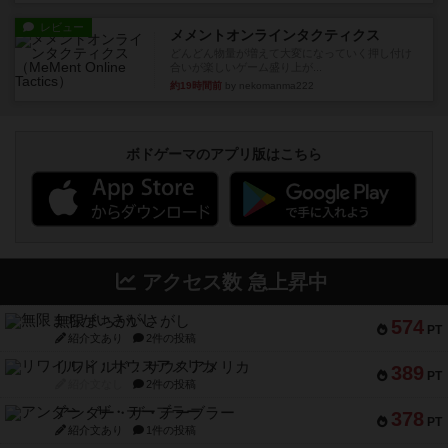
レビュー
メメントオンラインタクティクス
どんどん物量が増えて大変になっていく押し付け
合いが楽しいゲーム盛り上が...
約19時間前
by nekomanma222
ボドゲーマのアプリ版はこちら
アクセス数 急上昇中
無限まちがいさがし
574
PT
紹介文あり
2件の投稿
リワイルド：サウスアメリカ
389
PT
紹介文なし
2件の投稿
アンダー・ザ・テーブラー
378
PT
紹介文あり
1件の投稿