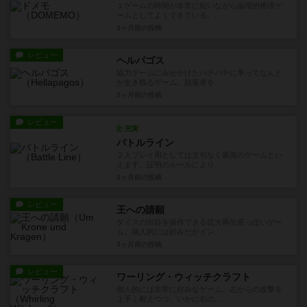
１ゲームの時間が非常に短いながら論理的推理ゲ
ームとしてよくできている。...
3ヶ月前
の投稿
レビュー
ヘルパゴス
協力ゲームにみせかけたバチバチに争ってなんと
か生き残るゲーム。脱落者を...
3ヶ月前
の投稿
レビュー
充実
バトルライン
２人プレイ用としては文句なく最高のゲームとい
えます。証明のルールにより...
3ヶ月前
の投稿
レビュー
王への請願
ダイスの出目を操作できる拡大再生産っぽいゲー
ム。個人的には好みだがイン...
3ヶ月前
の投稿
レビュー
ワーリング・ウィッチクラフト
個人的には非常に好みなゲーム。左からの攻撃を
上手く耐えつつ、いかに右の...