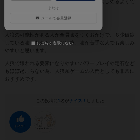
回す事もあり、最後までドキドキしながら楽しめるよくで
または
きたゲームでした。
メールで会員登録
人狼の可能性がある人が全員嘘をつくおかげで、多少破綻
している嘘も意外とバレない為、嘘が苦手な人でも楽しみ
しばらく表示しない
やすいと思います。
人狼で嫌われる要素になりやすいパワープレイや定石など
もほぼ起こらない為、人狼系ゲームの入門としても非常に
おすすめです。
この投稿に
1
名が
ナイス！
しました
ナイス！