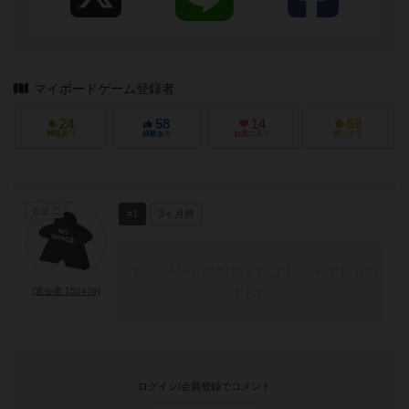
マイボードゲーム登録者
24
58
14
59
興味あり
経験あり
お気に入り
持ってる
たまご
#1
3ヶ月前
このコメントは投稿者により非表示にされ
ました
[退会者:152436]
ログイン/会員登録でコメント