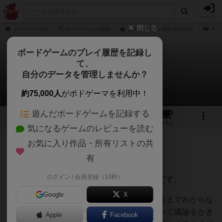
ログイン
閉じる
ボドゲーマTOP
ボードゲームの検索
ムジカク人狼の通販/商品詳細
作品
ボードゲームのプレイ履歴を記録し
て、
ムジカク人狼
自分のデータを管理しませんか？
ラティさんのレビュー
約75,000人
がボドゲーマを利用中！
遊んだボードゲームを記録する
3
1
4
8
トップ
画像
動画
レビュー
カフェ
気になるゲームのレビューを読む
お気に入り作品・所有リストの共
183名
1名
1
3ヶ月前
有
ログイン / 会員登録（10秒）
非常にお手軽なワンナイト人狼系のゲームです。
Google
X
最大の特徴として自分が人狼であるかは最後までわからな
いので、実際は村人陣営だったのに嘘をついて議論をかき
Apple
Facebook