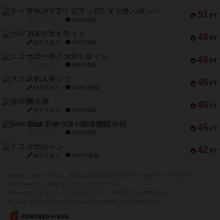
キャプテン・フリップ：イスラ・ボンバ
51
PT
紹介文なし
2件の投稿
ガルフストライク
46
PT
紹介文あり
1件の投稿
エコーズ・オブ・タイム
45
PT
紹介文なし
8件の投稿
スカルキング
45
PT
紹介文あり
12件の投稿
海兵隊
45
PT
紹介文あり
1件の投稿
Bitter End ブタペスト救出作戦
45
PT
紹介文なし
1件の投稿
ドコジャン
42
PT
紹介文あり
10件の投稿
※Apple、Apple のロゴ は、米国および他の国々で登録されたApple Inc.の商標です。
※App Store は、Apple Inc.のサービスマークです。
※Android は、グーグル インコーポレイテッドの商標または登録商標です。
※Google Play とそのロゴは、Google Inc.の商標または登録商標です。