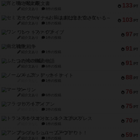
宵と暁の呪文書
133
PT
紹介文あり
8件の投稿
セミファイナル ～お前はまだ生きている～
103
PT
紹介文あり
1件の投稿
ワン・トゥ・ファイブ
97
PT
紹介文あり
1件の投稿
南北戦争
91
PT
紹介文あり
1件の投稿
ふたつの城の物語
91
PT
紹介文あり
6件の投稿
ノームズ・アット・ナイト
88
PT
紹介文なし
1件の投稿
マーリン
76
PT
紹介文あり
6件の投稿
フラットアイアン
75
PT
紹介文なし
2件の投稿
トランスオリエント・エクスプレス
70
PT
紹介文なし
1件の投稿
アンブッシュ！：ムーブアウト！
59
PT
紹介文あり
1件の投稿