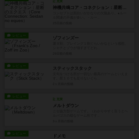
充実
神機共鳴コア・コネクション：星断のエクエス
コンセプトは面白いがかなりの欠陥あり。●ルー
ル関連の不備が多い。・ルー...
25日前
の投稿
レビュー
ゾフィンズー
運９割、プレイング１割ぐらいかなという感想。
シャチとゾウが強すぎてどれ...
26日前
の投稿
レビュー
スティックスタック
文句をつける所が一切ない最高のゲームといえま
す。星１０でも足りないぐら...
2ヶ月前
の投稿
レビュー
充実
メルトダウン
ニセ協力型ゲームです。（わかりやすく言うとヘ
ルパゴスの様なゲーム性です...
3ヶ月前
の投稿
レビュー
ドメモ