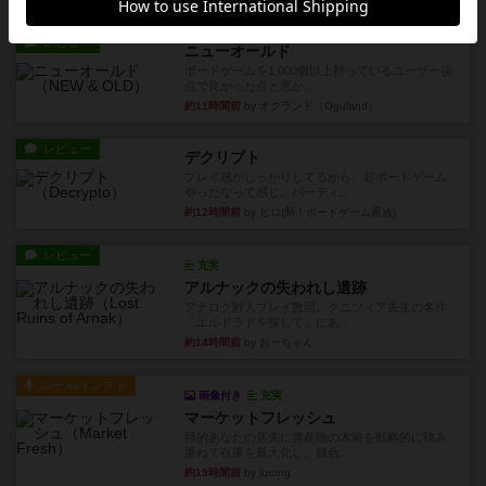
レビュー
ニューオールド
ボードゲームを1,000個以上持っているユーザー視
点で良かった点と悪か...
約11時間前
by オグランド（Oguland）
レビュー
デクリプト
プレイ感がしっかりしてるから、超ボードゲーム
やったなって感じ。パーティ...
約12時間前
by ヒロ(新！ボードゲーム家族)
レビュー
充実
アルナックの失われし遺跡
アナログ対人プレイ数回。クニツィア先生の名作
「エルドラドを探して」にあ...
約14時間前
by おーちゃん
ルール/インスト
画像付き
充実
マーケットフレッシュ
目的あなたの店先に農産物の木箱を戦略的に積み
重ねて在庫を最大化し、競合...
約19時間前
by jurong