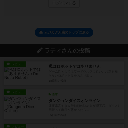
ログインする
ムジカク人狼のトップに戻る
ラティさんの投稿
レビュー
私はロボットではありません
ゲーム性としてはワードウルフに近い。お題を知
らないロボット役をあぶり出...
18日前
の投稿
レビュー
充実
ダンジョンダイスオンライン
運要素高すぎ＆行動順の決め方が理不尽。ダイス1
回振って出目が悪かったら...
25日前
の投稿
レビュー