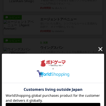
３種類の駒だけが登場する超シンプルな将棋系ゲ
ーム入門作品です♪(＾＾)...
約4時間前
by あんちっく
レビュー
エージェントアベニュー
追いついたら勝ち。シンプルなルールと直感的な
目的で、ボドゲ慣れしていな...
約5時間前
by daisdice
レビュー
充実
ウイングスパン
２人で何度かプレイ。ここでも指摘されているよ
うに、一部強力な鳥(カラス...
約5時間前
by S
レビュー
街コロ通
街コロとの違いは初めから二つサイコロを振れる
など、少しの違いはあるけれ...
約10時間前
by くみ
戦略やコツ
ニューオールド
ゲーム終了時に、「オールドカードとニューカー
ドのどちらもある」 状態に...
約11時間前
by オグランド（Oguland）