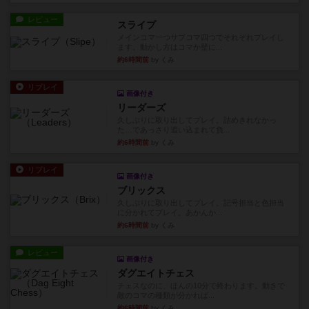
レビュー
スライプ
メインコマ一つサブコマ四つでそれぞれプレイし
ます。動かし方はコマか壁に...
約6時間前
by くみ
リプレイ
画像付き
リーダーズ
久しぶりに取り出してプレイ。詰めきれなかっ
た…であっさり追い込まれて負...
約6時間前
by くみ
リプレイ
画像付き
ブリックス
久しぶりに取り出してプレイ。記号担当と色担当
に分かれてプレイ。あかんか...
約6時間前
by くみ
レビュー
画像付き
ダグエイトチェス
チェスなのに、ほんの10分で終わります。動きで
敵のコマの種類が分かれば...
約6時間前
by くみ