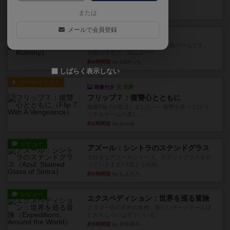
このゲームをした際、3ゲー...
約2時間前
by 155973
または
メールで会員登録
レビュー
ジンラミー
トランプで遊べる2人対戦の麻雀風ゲームです。
10枚の手札で、同じスーツ...
約4時間前
by OSAっち
しばらく表示しない
ルール/インスト
画像付き
充実
フリップ７：復讐心とともに
概要Flip 7が復活しました――復讐を伴って!オリ
ジナルゲームの楽し...
約4時間前
by jurong
レビュー
アズール：シントラのステンドグラス
大好きなアズールシリーズ。ステンドグラスを作
っていきます✨1部より自由...
約5時間前
by しんたろ
レビュー
エクスペディション：世界を巡る冒険
クラマー氏の不朽の名作。新しいボードゲームほ
どおもしろいはず？いいえ。...
約5時間前
by 田中昌平