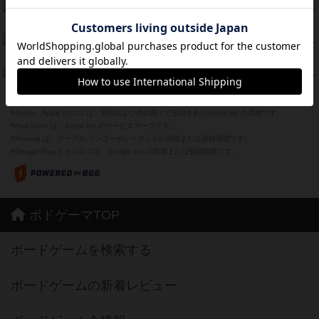
海兵隊
39
PT
紹介文あり
1件の投稿
スーパーストア3000
39
PT
紹介文なし
1件の投稿
フリップ７：復讐心とともに
37
PT
紹介文なし
2件の投稿
※Apple、Apple のロゴ は、米国および他の国々で登録されたApple Inc.の商標です。
※App Store は、Apple Inc.のサービスマークです。
※Android は、グーグル インコーポレイテッドの商標または登録商標です。
※Google Play とそのロゴは、Google Inc.の商標または登録商標です。
ボドゲーマTOP
ボードゲームを検索する
ボードゲームの新着レビュー