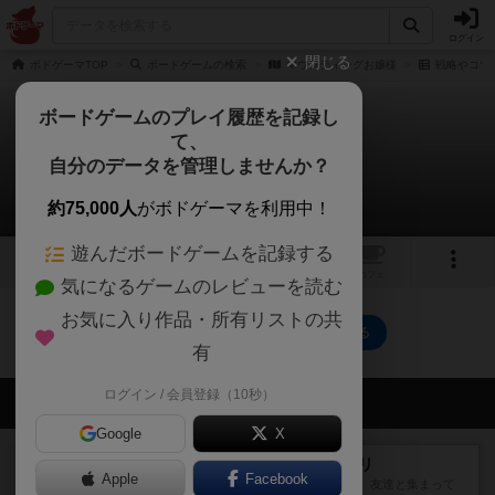
ログイン
閉じる
ボドゲーマTOP
ボードゲームの検索
マウンティングお嬢様
戦略やコツ
ボードゲームのプレイ履歴を記録し
て、
マウンティングお嬢様
自分のデータを管理しませんか？
0件の戦略やコツ
約75,000人
がボドゲーマを利用中！
遊んだボードゲームを記録する
1
5
トップ
画像
動画
レビュー
カフェ
気になるゲームのレビューを読む
お気に入り作品・所有リストの共
マウンティングお嬢様のトップに戻る
有
ログイン / 会員登録（10秒）
会員の新しい投稿
Google
X
レビュー
ナンジャモンジャ・ミドリ
Apple
Facebook
私は吃音を持っているのですが、友達と集まって