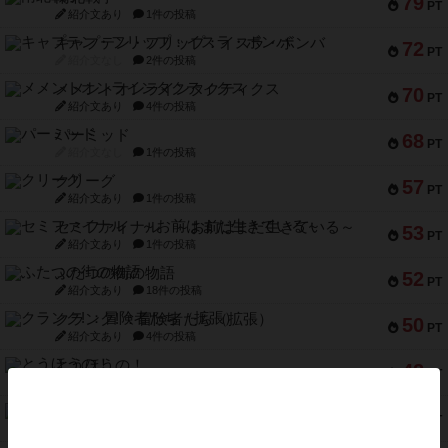
79
PT
紹介文あり
1件の投稿
キャプテン・フリップ：イスラ・ボンバ
72
PT
紹介文なし
2件の投稿
メメントオンラインタクティクス
70
PT
紹介文あり
4件の投稿
パーミッド
68
PT
紹介文なし
1件の投稿
クリーグ
57
PT
紹介文あり
1件の投稿
セミファイナル ～お前はまだ生きている～
53
PT
紹介文あり
1件の投稿
ふたつの街の物語
52
PT
紹介文あり
18件の投稿
クランク! ：冒険者たち（拡張）
50
PT
紹介文あり
4件の投稿
とうほうの！
42
PT
紹介文なし
1件の投稿
スターマイン・ラミー ポケット
42
PT
紹介文あり
2件の投稿