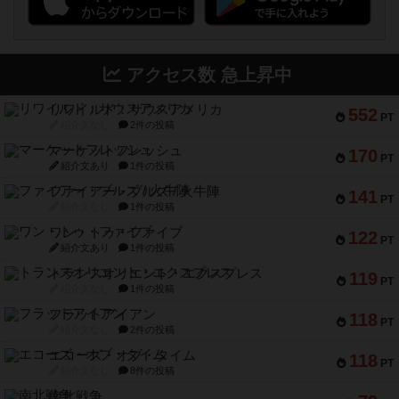
アクセス数 急上昇中
リワイルド：サウスアメリカ
552
PT
紹介文なし
2件の投稿
マーケットフレッシュ
170
PT
紹介文あり
1件の投稿
ファイアー・ブルズ / 火牛陣
141
PT
紹介文なし
1件の投稿
ワン・トゥ・ファイブ
122
PT
紹介文あり
1件の投稿
トランスオリエント・エクスプレス
119
PT
紹介文なし
1件の投稿
フラットアイアン
118
PT
紹介文なし
2件の投稿
エコーズ・オブ・タイム
118
PT
紹介文なし
8件の投稿
南北戦争