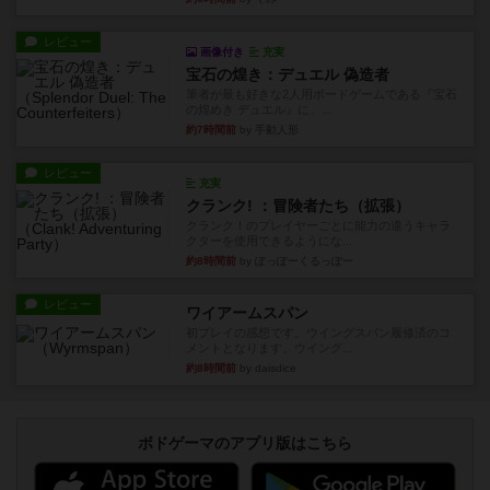
レビュー
画像付き
充実
宝石の煌き：デュエル 偽造者
筆者が最も好きな2人用ボードゲームである『宝石
の煌めき デュエル』に、...
約7時間前
by 手動人形
レビュー
充実
クランク! ：冒険者たち（拡張）
クランク！のプレイヤーごとに能力の違うキャラ
クターを使用できるようにな...
約8時間前
by ぽっぽーくるっぽー
レビュー
ワイアームスパン
初プレイの感想です。ウイングスパン履修済のコ
メントとなります。ウイング...
約8時間前
by daisdice
ボドゲーマのアプリ版はこちら