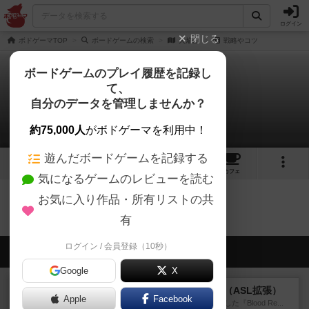
ログイン
閉じる
ボドゲーマTOP
ボードゲームの検索
火焔山
戦略やコツ
ボードゲームのプレイ履歴を記録し
て、
火焔山
自分のデータを管理しませんか？
0件の戦略やコツ
約75,000人
がボドゲーマを利用中！
遊んだボードゲームを記録する
1
トップ
画像
動画
レビュー
カフェ
気になるゲームのレビューを読む
お気に入り作品・所有リストの共
火焔山のトップに戻る
有
ログイン / 会員登録（10秒）
会員の新しい投稿
Google
X
レビュー
ブラッドリーフ：タラワ（ASL拡張）
Apple
Facebook
1996年にHeat of Battle社が出版した『Blood Re...