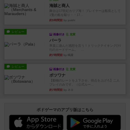
海賊と商人
舞台は17世紀カリブ海！ プレイヤーは船長として
1隻の船を駆り・・17...
約5時間前
by yuishi
レビュー
画像付き
充実
パーラ
率直に遊んだ感想を言う！トリックテイキング(ﾄﾘ
ﾃ)のカードゲーム。 ...
約7時間前
by 鳴屋
レビュー
画像付き
充実
ボツワナ
【動物のレートを上下させ、得点を上げろ】二人
プレイのみです。（公式ルー...
約7時間前
by ネロ
ボドゲーマのアプリ版はこちら