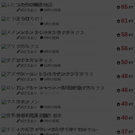
ふたつの街の物語
65
PT
紹介文あり
18件の投稿
とうほうの！
61
PT
紹介文なし
1件の投稿
メメントオンラインタクティクス
58
PT
紹介文あり
4件の投稿
ブリックス
56
PT
紹介文あり
4件の投稿
ダグエイトチェス
50
PT
紹介文あり
11件の投稿
アズール：シントラのステンドグラス
48
PT
紹介文あり
18件の投稿
ロシアン・キャンペーン：第5版デラックス
46
PT
紹介文あり
0件の投稿
マスクメン
40
PT
紹介文あり
16件の投稿
世界の七不思議：都市
40
PT
紹介文あり
3件の投稿
トリックギア - ペルソナ5 ザ・ロイヤル-
37
PT
紹介文あり
6件の投稿