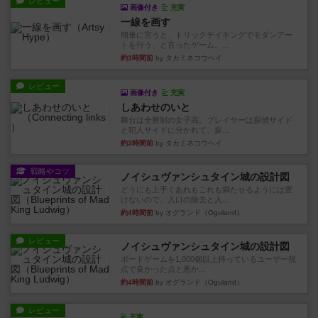
レビュー
画像付き
充実
一線を画す
簡単に言うと、トリックテイキングでモダンアー
トを行う、と言ったゲーム。...
約3時間前
by タカミネコウヘイ
レビュー
画像付き
充実
しあわせのいと
舞台は全寮制の女子高。プレイヤーは探偵サイド
と犯人サイドに分かれて、探...
約3時間前
by タカミネコウヘイ
戦略やコツ
ノイシュヴァンシュタイン城の設計図
どうにも上手くあれもこれも満たせるようには置
けないので、入口の除去と入...
約4時間前
by オグランド（Oguland）
レビュー
ノイシュヴァンシュタイン城の設計図
ボードゲームを1,000個以上持っているユーザー視
点で良かった点と悪か...
約4時間前
by オグランド（Oguland）
レビュー
充実