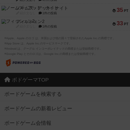
ノームズ・アット・ナイト
35
PT
紹介文なし
1件の投稿
フィッシェン2
33
PT
紹介文なし
1件の投稿
※Apple、Apple のロゴ は、米国および他の国々で登録されたApple Inc.の商標です。
※App Store は、Apple Inc.のサービスマークです。
※Android は、グーグル インコーポレイテッドの商標または登録商標です。
※Google Play とそのロゴは、Google Inc.の商標または登録商標です。
ボドゲーマTOP
ボードゲームを検索する
ボードゲームの新着レビュー
ボードゲーム会情報