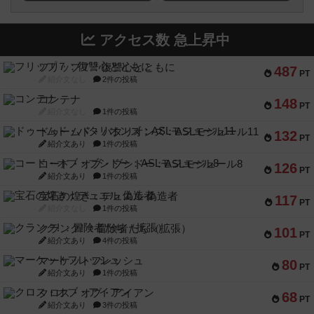
アクセス数 急上昇中
フリップ７：復讐心とともに
487
PT
紹介文なし
2件の投稿
コンテナ
148
PT
紹介文なし
1件の投稿
ドゥームド・バタリオンズ：ASLモジュール11
132
PT
紹介文あり
1件の投稿
コード・オブ・ブシドー：ASLモジュール8
126
PT
紹介文あり
1件の投稿
宝石の煌き：デュエル 偽造者
117
PT
紹介文なし
1件の投稿
クランク! ：冒険者たち（拡張）
101
PT
紹介文あり
4件の投稿
マーケットフレッシュ
80
PT
紹介文あり
1件の投稿
クロス・オブ・アイアン
68
PT
紹介文あり
3件の投稿