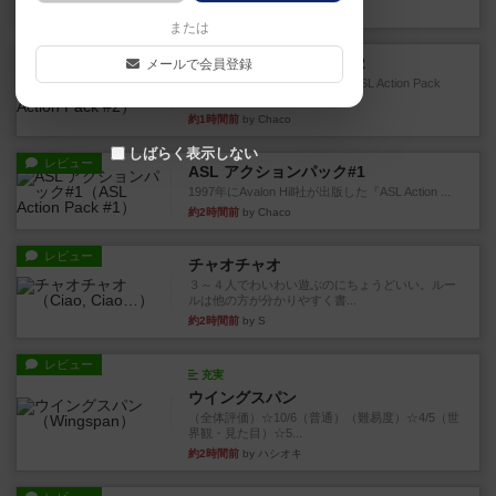
約1時間前
by Chaco
または
レビュー
ASL アクションパック#2
メールで会員登録
1999年にMMP社が出版した『ASL Action Pack
#2』...
約1時間前
by Chaco
しばらく表示しない
レビュー
ASL アクションパック#1
1997年にAvalon Hill社が出版した『ASL Action ...
約2時間前
by Chaco
レビュー
チャオチャオ
３～４人でわいわい遊ぶのにちょうどいい。ルー
ルは他の方が分かりやすく書...
約2時間前
by S
レビュー
充実
ウイングスパン
（全体評価）☆10/6（普通）（難易度）☆4/5（世
界観・見た目）☆5...
約2時間前
by ハシオキ