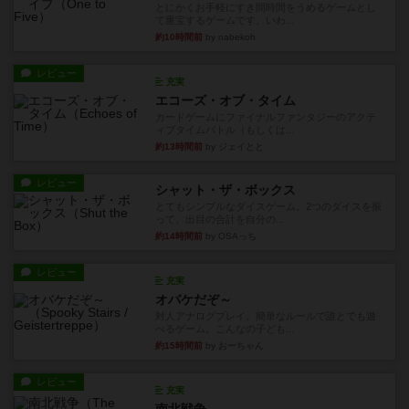
とにかくお手軽にすき間時間をうめるゲームとし
て重宝するゲームです。いわ...
約10時間前
by nabekoh
レビュー
充実
エコーズ・オブ・タイム
カードゲームにファイナルファンタジーのアクテ
ィブタイムバトル（もしくは...
約13時間前
by ジェイとと
レビュー
シャット・ザ・ボックス
とてもシンプルなダイスゲーム。2つのダイスを振
って、出目の合計を自分の...
約14時間前
by OSAっち
レビュー
充実
オバケだぞ～
対人アナログプレイ。簡単なルールで誰とでも遊
べるゲーム。こんなの子ども...
約15時間前
by おーちゃん
レビュー
充実