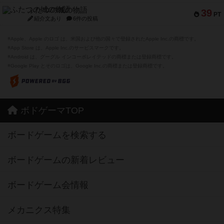
ふたつの城の物語
39
PT
紹介文あり
6件の投稿
※Apple、Apple のロゴ は、米国および他の国々で登録されたApple Inc.の商標です。
※App Store は、Apple Inc.のサービスマークです。
※Android は、グーグル インコーポレイテッドの商標または登録商標です。
※Google Play とそのロゴは、Google Inc.の商標または登録商標です。
ボドゲーマTOP
ボードゲームを検索する
ボードゲームの新着レビュー
ボードゲーム会情報
メカニクス特集