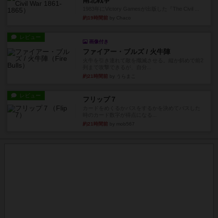
南北戦争
1983年にVictory Gamesが出版した『The Civil ...
約19時間前
by Chaco
レビュー
画像付き
ファイアー・ブルズ / 火牛陣
火牛を引き連れて敵を殲滅させる。縦か斜めで前2
列まで攻撃できるが、自分...
約21時間前
by うらまこ
レビュー
フリップ７
カードをめくるかパスをするかを決めてパスした
時のカード数字が得点になる...
約21時間前
by mob567