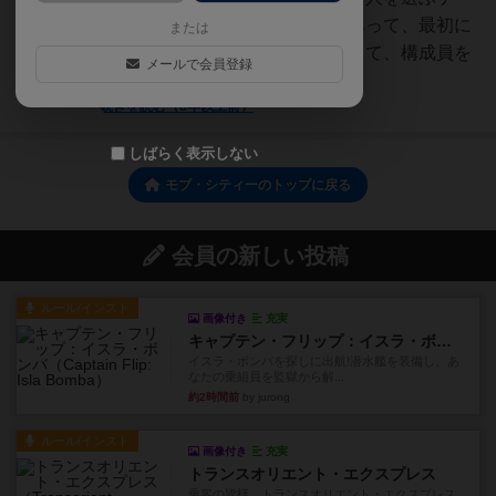
ムだとは思う。やることは結構あって、最初に
または
ハゲタカみたいに数字カード出して、構成員を
メールで会員登録
雇い、次に構成員に...
続きを読む（8年以上前）
しばらく表示しない
モブ・シティーのトップに戻る
会員の新しい投稿
ルール/インスト
画像付き
充実
キャプテン・フリップ：イスラ・ボンバ
イスラ・ボンバを探しに出航!潜水艦を装備し、あ
なたの乗組員を監獄から解...
約2時間前
by jurong
ルール/インスト
画像付き
充実
トランスオリエント・エクスプレス
乗客の皆様、トランスオリエント・エクスプレス