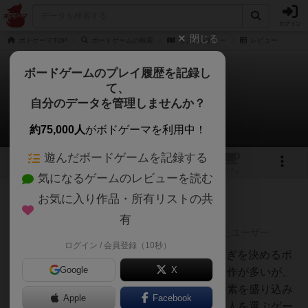
ログイン
閉じる
ボドゲーマTOP
ボードゲームの検索
モブ・シティー
レビュー
ボードゲームのプレイ履歴を記録し
て、
モブ・シティー
自分のデータを管理しませんか？
1件のレビュー
約75,000人
がボドゲーマを利用中！
遊んだボードゲームを記録する
2
1
トップ
画像
動画
レビュー
カフェ
気になるゲームのレビューを読む
お気に入り作品・所有リストの共
神
91名
0名
0
充実
有
レーティングが非公開に設定されたユーザー
ログイン / 会員登録（10秒）
白州
4/10ギャングをテーマにした跡継ぎを決めるボ
Google
X
ードゲーム。ギャングゲームは名作が多いが、
このゲームはちょっといろいろ要素を盛り込み
Apple
Facebook
すぎた感とか、粗い箇所が多く、人を選ぶゲー