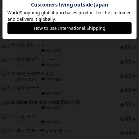
宵と暁の呪文書
75
PT
紹介文あり
8件の投稿
リスボン・トラム 28
73
PT
紹介文あり
9件の投稿
アマナイト
73
PT
紹介文なし
1件の投稿
ブラヴェスト
66
PT
紹介文なし
1件の投稿
スペクタキュラー
60
PT
紹介文なし
1件の投稿
スモールワールド
59
PT
紹介文あり
13件の投稿
ギャンブラー
58
PT
紹介文なし
2件の投稿
Bitter End ブタペスト救出作戦
52
PT
紹介文なし
1件の投稿
ラピード
46
PT
紹介文なし
1件の投稿
ザ・フラッフィー・ライト
44
PT
紹介文なし
0件の投稿