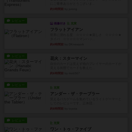
にご乗車ありがとうございま...
約3時間前
by jurong
レビュー
画像付き
充実
フラットアイアン
世界に浸れる度 ☆☆☆☆★楽しさ ☆☆☆☆★
タイパ ☆☆☆☆☆マンハッ...
約4時間前
by DKnewyork
レビュー
花火：スターマイン
自分のカードは見えず他のプレイヤーのカードが
見える状態でカードを教えた...
約6時間前
by mob567
レビュー
充実
アンダー・ザ・テーブラー
笑えるバカゲームを集めているライトゲーマーと
してのレビューです。正体隠...
約8時間前
by toyota
レビュー
充実
ワン・トゥ・ファイブ