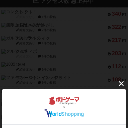
アクセス数 急上昇中
コレクト！
340
PT
紹介文なし
1件の投稿
無限まちがいさがし
322
PT
紹介文あり
2件の投稿
ガルフストライク
217
PT
紹介文あり
1件の投稿
クルティボ
203
PT
紹介文なし
1件の投稿
1809
112
PT
紹介文あり
1件の投稿
ファースト・イン・フライト
108
PT
紹介文あり
3件の投稿
モズビ－ズ・レイダ－ズ
94
PT
紹介文あり
1件の投稿
テンプテーション
79
PT
紹介文なし
2件の投稿
インドネシア
78
PT
紹介文あり
2件の投稿