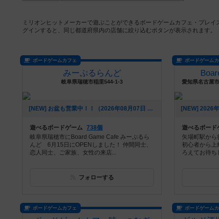
ミリオンヒットメーカーで遊ぶことができるボードゲームカフェ・プレイ
グインすると、同じ都道府県内の店舗に絞り込むボタンが表示されます。
ボードゲームカフェ
ボードゲーム
みーぷるらんど
Boar
岐阜県瑞穂市稲里544-1-3
[NEW] お盆も営業中！！（2026年08月07日 00時53分）
遊べるボードゲーム
738個
遊べるボード
岐阜県瑞穂市にBoard Game Cafe みーぷるら
矢場町駅から
んど 6月15日にOPENしました！ 仲間同士、
初心者から上
恋人同士、ご家族、女性の来店...
ろえてお待ちし
フォローする
ボードゲームカフェ
ボードゲーム