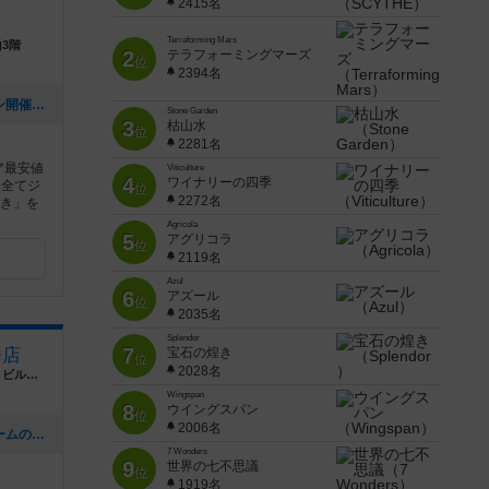
2415名
Terraforming Mars
3階
2
テラフォーミングマーズ
位
2394名
[NEW] 【期間限定】お得なプレオープン開催中（2024年09月19日 07時32分）
Stone Garden
3
枯山水
位
2281名
ア最安値
Viticulture
4
ワイナリーの四季
を全てジ
位
2272名
好き」を
Agricola
5
アグリコラ
位
2119名
Azul
6
アズール
位
2035名
Splendor
7
橋店
宝石の煌き
位
2028名
大阪府大阪市中央区東心斎橋1-12-19エイトビルヂング5F
Wingspan
8
ウイングスパン
位
2006名
[NEW] 【心斎橋店】じっくりボードゲームの世界に浸かってみよう！平日重ゲー会【テラフォーミング・マーズ】（2024年08月28日 13時22分）
7 Wonders
9
世界の七不思議
位
1919名