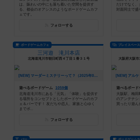
は、賑わいの中にも落ち着いた空間を提供す
だけでなく、
る、都会のオアシスのようなボードゲームカフ
対面同士で盛
ェです。
フォローする
ボードゲームカフェ
プレイスペー
三河遊 滝川本店
北海道滝川市朝日町西４丁目１番３１号
大阪府大阪市北
[NEW] マーダーミステリーって？（2025年03月11日 22時48分）
遊べるボードゲーム
1059個
遊べるボード
北海道滝川市にある「元気」「体験」を提供す
大阪駅、梅田駅
る場所をコンセプトとしたボードゲームのカフ
のアンテナシ
ェ＆バーです！ 友だちや恋人、家族と心ゆく
買ったり遊ん
までボ...
フォローする
バー
ボードゲーム