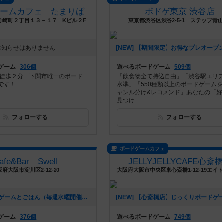
ゲームカフェ たまりば
ボドゲ東京 渋谷店
竹崎町２丁目１３－１７ Kビル２F
東京都渋谷区渋谷2-5-1 ステップ青山
お知らせはありません
ゲーム
306個
遊べるボードゲーム
509個
ら徒歩２分 下関市唯一のボード
「飲食物全て持込自由」「渋谷駅エリ
です！
水準」「550種類以上のボードゲーム
ャンル分け&レコメンド」あなたの「
見つけ...
フォローする
フォローする
ボードゲームカフェ
afe&Bar Swell
JELLYJELLYCAFE心斎
阪府大阪市淀川区2-12-20
[NEW] ボードゲームとごはん（毎週水曜開催）（2024年09月02日 15時30分）
ゲーム
376個
遊べるボードゲーム
749個