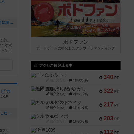
ス
[NEW] 妖怪1504 レビュー（2026年05月31日 21時05分）
な貸し
ボドファン
ームが遊
ボードゲームに特化したクラウドファンディング
８人なら
アクセス数 急上昇中
コレクト！
340
PT
紹介文なし
1件の投稿
無限まちがいさがし
322
ノピカ
PT
紹介文あり
2件の投稿
ン1F
ガルフストライク
217
PT
紹介文あり
1件の投稿
[NEW] 3月もご利用ありがとうございました（2026年03月30日 15時38分）
クルティボ
203
PT
紹介文なし
1件の投稿
1809
&フリ
112
PT