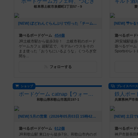
ボードゲームカフェ時、つむぎ
岐阜県土岐市泉郷町2丁目57－9
愛
[NEW] ぼどわんぐらんぷりで行った「チーム戦宝石の煌めき」のルールについて（2026年07月11日 16時35分）
遊べるボードゲーム
454個
遊べるボード
JR土岐市駅から徒歩3分！ 土岐市初のボード
JR安城駅徒歩
ゲームカフェ 超駅近で、モデルハウスをその
遊べるゲーム
まま使った「おうちにいるような」くつろぎ空
Sportsやレ
間を...
フォローする
ショップ
プレイスペー
ボードゲーム catnap【ウォーハンマー・シタデルカラー取扱店】
和歌山県和歌山市黒田197-1
[NEW] 5月の営業（2026年05月03日 15時42分）
遊べるボードゲーム
612個
遊べるボード
JR和歌山駅 東口から徒歩7分。和歌山市内のボ
神戸市新長田