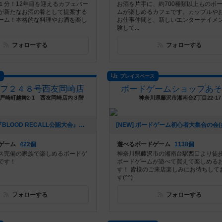
１分！12年目を迎えるカフェバー
お酒を片手に、約700種類以上ものボ
が新たなお酒の肴として提案する
ムが楽しめるカフェです。カップルや
ーム！本格的な料理やお酒を楽し
お仕事仲間と、新しいエンターテイメ
験して...
フォローする
フォローする
ス
プレイスペース
オフ２４８号西友岡崎店
ボードゲームショップあそ
戸崎町越舞2-1 西友岡崎店内３階
神奈川県藤沢市湘南台2丁目22-17
[NEW] 第2回『BLOOD RECALL公認大会』（2024年08月10日 11時22分）
ゲーム
422個
遊べるボードゲーム
1138個
ス完備の家族で楽しめるボードゲ
神奈川県藤沢市の湘南台駅西口より徒歩
です！
ボードゲームが遊べて買えて楽しめる
す！ 皆様のご来店楽しみにお待ちして
す(^^)
フォローする
フォローする