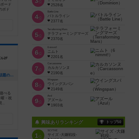
3
位
のボード
2528名
のボド
Battle Line
4
バトルライン
位
2377名
Terraforming Mars
5
テラフォーミングマーズ
位
2370名
6 nimmt!
6
ニムト
位
2201名
ル2F
Carcassonne
7
カルカソンヌ
位
2190名
[NEW] 🎲 「ボードゲームくまもと」で話題のゲームにチャレンジ！ 🚀✨（2024年12月16日 12時53分）
Wingspan
8
ウイングスパン
位
2149名
遊べる
Azul
日曜・祝
9
アズール
位
..
1903名
興味ありランキング
トップ50
SCYTHE
1
サイズ -大鎌戦役-
位