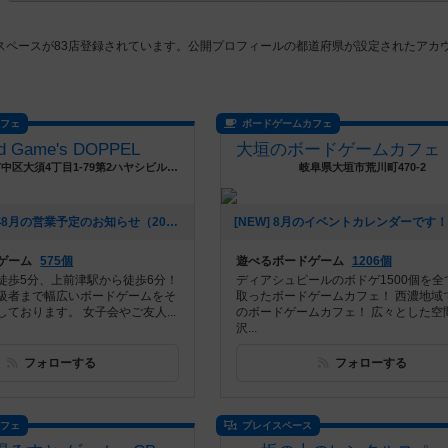
スペースが83店登録されています。公開プロフィールの都道府県が設定されたアカ
カフェ
ボードゲームカフェ
d Game's DOPPEL
愛知県名古屋市中区大須4丁目1-79第2ハヤシビル地下1階
岐阜県大垣市荒川町470-2
[NEW] 2026年8月の営業予定のお知らせ（2026年08月04日 18時51分）
ゲーム
575個
遊べるボードゲーム
1206個
徒歩5分、上前津駅から徒歩6分！
ディアシュピールのボドゲ1500個を全
級者まで幅広いボードゲームをそ
取ったボードゲームカフェ！ 西濃地域
ております。 女子会やご友人...
のボードゲームカフェ！ 広々とした空
沢...
フォローする
フォローする
カフェ
プレイスペース