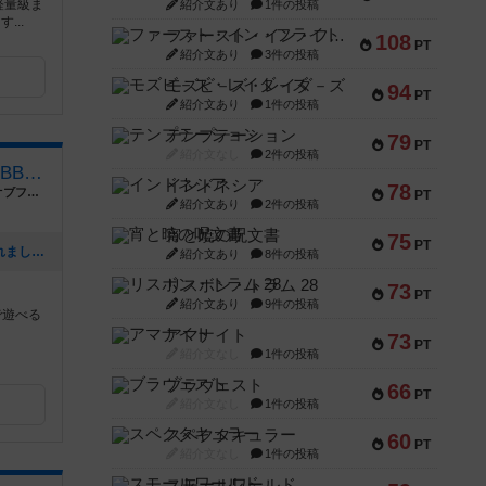
軽量級ま
紹介文あり
1件の投稿
...
ファースト・イン・フライト
108
PT
紹介文あり
3件の投稿
モズビ－ズ・レイダ－ズ
94
PT
紹介文あり
1件の投稿
テンプテーション
79
PT
紹介文なし
2件の投稿
ツレんちカフェ＆BAR HOBBY SALOON
インドネシア
78
愛知県岡崎市羽根西３丁目５−１ ルートオブファイブ102号
PT
紹介文あり
2件の投稿
宵と暁の呪文書
75
PT
[NEW] オカザえもんが行く！で紹介されました！（2025年10月02日 18時35分）
紹介文あり
8件の投稿
リスボン・トラム 28
73
PT
紹介文あり
9件の投稿
で遊べる
アマナイト
73
PT
紹介文なし
1件の投稿
ブラヴェスト
66
PT
紹介文なし
1件の投稿
スペクタキュラー
60
PT
紹介文なし
1件の投稿
スモールワールド