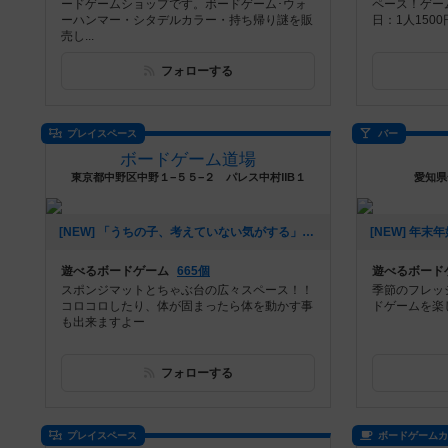
ードゲームショップです。ボードゲーム･ウォ
ペース！ゲー
ーハンマー・シタデルカラー・持ち帰り謎を販
日：1人150
売し...
フォローする
プレイスペース
バー
ボードゲーム道場
東京都中野区中野１−５５−２ パレス中村ⅡB１
愛知県
[NEW] 「うちの子、考えていない気がする」（2025年12月26日 14時35分）
遊べるボードゲーム
665個
遊べるボード
スポンジマットとちゃぶ台の広々スペース！！
季節のフレッ
コロコロしたり、体が固まったら体を動かす事
ドゲームを楽
も出来ますよー
フォローする
プレイスペース
ボードゲーム