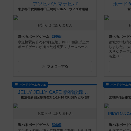
アソビバとマナビバ
ボード
東京都千代田区神田三崎町2-16-5 ウィズ水道橋ビル3F
宮
お知らせはありません
遊べるボードゲーム
296個
遊べるボード
水道橋駅徒歩2分の好立地、約300種類以上の
都城の中核部
ボードゲームが揃った超充実フリースペース
しました。 
大きなテーブ
も遊べ...
フォローする
ボードゲームカフェ
ボードゲーム
JELLY JELLY CAFE 新宿歌舞伎町店
東京都新宿区歌舞伎町1-17-10 CR,B&Vビル 3階
お知らせはありません
遊べるボードゲーム
506個
遊べるボード
エンタメの中心地・歌舞伎町に誕生した新店舗
相席でワイワ