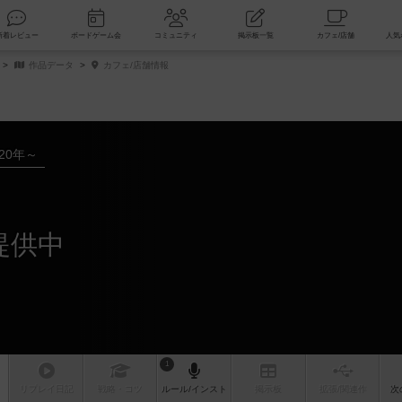
索
新着レビュー
ボードゲーム会
コミュニティ
掲示板一覧
作品データ
カフェ/店舗情報
020年～
提供中
1
リプレイ
日記
戦略
・コツ
ルール
/インスト
掲示板
拡張/関連
作
次