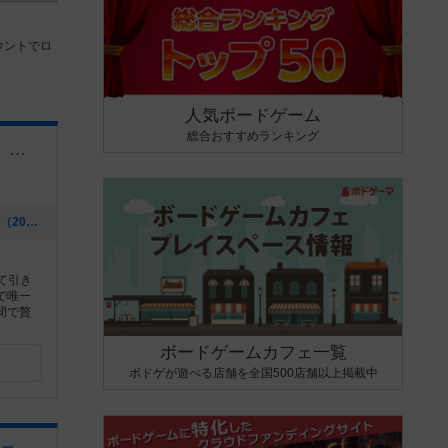
ウントでロ
人気ボードゲーム
総合おすすめランキング
大垣のボードゲームカフェ 黒やぎさん
[NEW] 8月のイベントカレンダーです！（2026年07月22日 01時06分）
て引き
で唯一
間で贅
ボードゲームカフェ一覧
ボドゲが遊べる店舗を全国500店舗以上掲載中