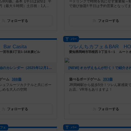
ム800越。基本【平日は貸切】 平
ードリンクで時間を気にせず重量級～
0円（最大５時間）土日祝：1人...
で遊び放題!! 平日は予約営業となってます
フォローする
フォローする
バー
Bar Casita
一宮市泉3丁目1-18末廣ビル
[NEW] 年末年始のカレンダー（2025年12月16日 11時13分）
ゲーム
388個
遊べるボードゲーム
393個
シュフルーツカクテルと共にボー
JR岡崎駅から徒歩5分！ツレん家感覚
しめる大人の空間
お店。VR等もありますよ！
フォローする
フォローする
カフェ
バー