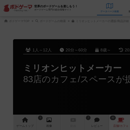
世界のボードゲームを楽しもう！
ボードゲーム専門の総合情報サイト
データベース
検
ボドゲーマTOP
ボードゲームの検索
ミリオンヒットメーカーの通販/商品詳細
1人～12人
20分～60分
8歳～
2
ミリオンヒットメーカー
83店のカフェ/スペースが
5
7
83
ゲーム
トップ
画像
動画
レビュー
店舗/
カフェ