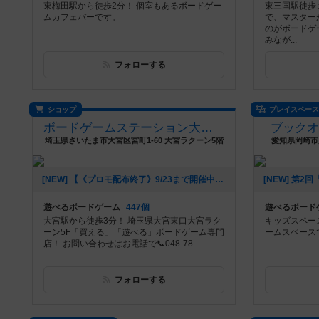
東梅田駅から徒歩2分！ 個室もあるボードゲー
東三国駅徒歩
ムカフェバーです。
で、マスター
のがボードゲ
みなが...
フォローする
ショップ
プレイスペー
ボードゲームステーション大宮店
ブック
埼玉県さいたま市大宮区宮町1-60 大宮ラクーン5階
愛知県岡崎市
[NEW] 【《プロモ配布終了》9/23まで開催中】プレイホビージャパン！第31回 クトナー・ホラ：銀の町《土地権協定》体験会（2024年08月11日 16時22分）
遊べるボードゲーム
447個
遊べるボード
大宮駅から徒歩3分！ 埼玉県大宮東口大宮ラク
キッズスペー
ーン5F「買える」「遊べる」ボードゲーム専門
ームスペース
店！ お問い合わせはお電話で📞048-78...
フォローする