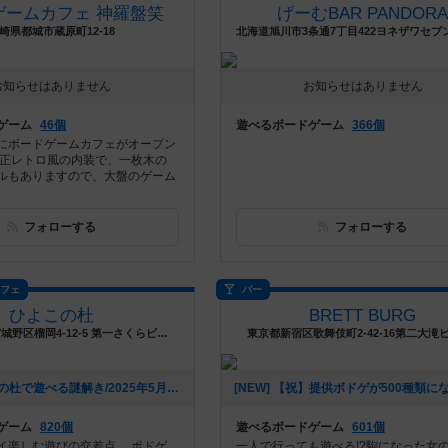
ゲームカフェ 神羅盤笑
げーむBAR PANDOR
崎県都城市蔵原町12-18
お知らせはありません
お知らせはありません
ゲーム
46個
遊べるボードゲーム
366個
にボードゲームカフェがオープン
大正レトロ風の内装で、一枚木の
ルもありますので、大盤のゲーム
フォローする
フォローする
カフェ
バー
ひよこの杜
BRETT BURG
宮城県仙台市宮城野区榴岡4-12-5 第一さくらビル4階
東京都新宿区歌舞伎町2-42-16第二大滝
[NEW] ひよこの杜で遊べる謎解き/2025年5月現在（2025年05月06日 14時03分）
ゲーム
820個
遊べるボードゲーム
601個
イ楽しむ遊びの交差点。 ボドゲ
一人で行っても遊べる!?駒になった女