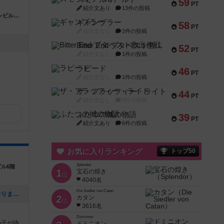
59
PT
A
紹介文あり
13件の投稿
北海道旭川市3条通7丁目422ヨネザワセブンビル地下一階
ギャンブラー
58
PT
紹介文なし
2件の投稿
Bitter End ブタペスト救出作戦
52
PT
紹介文なし
1件の投稿
ラピード
46
PT
紹介文なし
1件の投稿
ザ・フラッフィー・ライト
44
PT
紹介文なし
0件の投稿
ふたつの城の物語
39
PT
紹介文あり
6件の投稿
お気に入りランキング
トップ50
Splendor
ビル6階
1
宝石の煌き
位
4040名
Die Siedler von Catan
[NEW] 【祝】提供ボドゲが500種類になりました！（2025年05月05日 18時08分）
2
カタン
位
3616名
Dominion
の子が待
ドミニオン