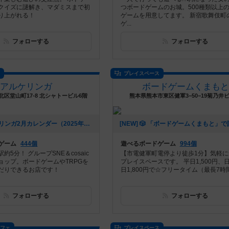
クイズに謎解き、マダミスまで初
つボードゲームのお城。500種類以上
り上がれる！
ゲームを用意してます。 新宿歌舞伎町
ゲ...
フォローする
フォローする
ス
プレイスペース
アルケリンガ
ボードゲームくまもと
区堂山町17-8 北シャトービル6階
熊本県熊本市東区健軍3−50−19菊乃井ビ
[NEW] アルケリンガ2月カレンダー（2025年02月13日 16時53分）
ゲーム
444個
遊べるボードゲーム
994個
約5分！ グループSNE＆cosaic
【市電健軍町電停より徒歩1分】気軽に
ョップ。ボードゲームやTRPGを
プレイスペースです。 平日1,500円、
だりできるお店です！
日1,800円で☆フリータイム（最長7時間.
フォローする
フォローする
カフェ
プレイスペース