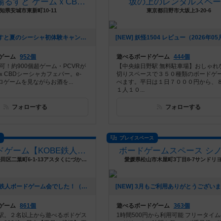
ギルド酒場るすと ゲームｘCBDシーシャカフェバー
坂の上のレンタルスペー
知県安城市東新町10-11
東京都日野市大坂上3-20-6
[NEW] 🌴✨るすと夏のシーシャ初体験キャンペーン✨🌴（2026年06月03日 02時03分）
ゲーム
952個
遊べるボードゲーム
444個
可！約900個超ゲーム・PCVRが
【中央線日野駅 無料駐車場】おしゃれ
ｘCBDシーシャカフェバー。e-
切りスペースで３５０種類のボードゲ
トロゲームを見ながらお酒を...
べます。平日は１日７０００円から、
１人１０...
フォローする
フォローする
ス
プレイスペース
鉄人ボードゲーム【KOBE鉄人三国志ギャラリー】
ボードゲームスペース シ
兵庫県神戸市長田区二葉町6-1-13アスタくにづか6番館東棟1階
愛媛県松山市木屋町3丁目8-7サンドリヨ
[NEW] 土日で鉄人ボードゲーム会でした！（2026年04月07日 21時31分）
ゲーム
861個
遊べるボードゲーム
363個
駅。２名以上から遊べるボドゲス
1時間500円から利用可能 フリータイム