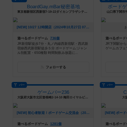
BoardGay.mBar秘密基地
ボード
東京都新宿区西新宿7-19-22ダイカンプラザシティ104
山口県下関市
[NEW] 10/27 12時開店（2024年10月27日 07時39分）
遊べるボードゲーム
736個
遊べるボード
JR新宿駅徒歩7分・丸ノ内線西新宿駅・西武新
JR下関駅か
宿線西武新宿駅徒歩５分 ボードゲーム:ジャン
ゲームカフェ
ル別配置・650種類 時間制飲み放題に...
フォローする
バー
バー
ゲームバー236
C
大阪府大阪市北区曾根崎2-14-10 梅田ロイヤルビル5F
大
[NEW] 初心者歓迎！ボードゲーム交流会（2024年09月04日 17時48分）
遊べるボードゲーム
1281個
遊べるボード