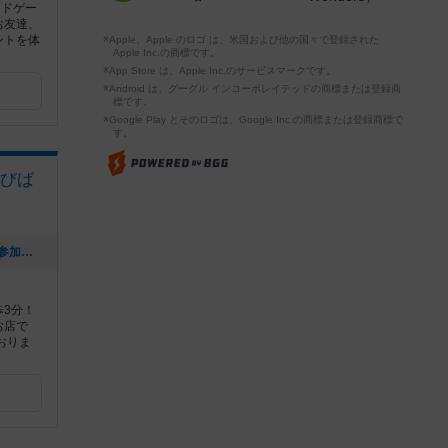
ードゲー
お友達、
ントを体
※Apple、Apple のロゴ は、米国および他の国々で登録された
Apple Inc.の商標です。
※App Store は、Apple Inc.のサービスマークです。
※Android は、グーグル インコーポレイテッドの商標または登録商
標です。
※Google Play とそのロゴは、Google Inc.の商標または登録商標で
す。
びば
[NEW] ボードゲーム初心者大集合の会(参加者募集中)（2024年06月21日 09時28分）
3分！
お店で
おりま