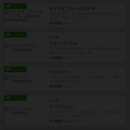
レビュー
クイズすごろく かぶーる
箱絵のデザインは小学校低学年向きの風情があり
ますが、問題のレベルによっ...
約2時間前
by いち
レビュー
充実
クルーバージュ
リプレイ性のある推理ゲームかつ手軽に遊べる素
晴らしいゲームで、対戦、協...
約2時間前
by いち
レビュー
マスクメン
マスクメンすごい好き（プロレスも好き）。強い
やつを決めるというより、ジ...
約6時間前
by わー
レビュー
充実
フィッシェン
デジタルソロプレイ。毒のあるゲームを作るあの
人がデザイン。箱絵からもう...
約7時間前
by おーちゃん