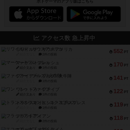
ボドゲーマのアプリ版はこちら
アクセス数 急上昇中
リワイルド：サウスアメリカ
552
PT
紹介文なし
2件の投稿
マーケットフレッシュ
170
PT
紹介文あり
1件の投稿
ファイアー・ブルズ / 火牛陣
141
PT
紹介文なし
1件の投稿
ワン・トゥ・ファイブ
122
PT
紹介文あり
1件の投稿
トランスオリエント・エクスプレス
119
PT
紹介文なし
1件の投稿
フラットアイアン
118
PT
紹介文なし
2件の投稿
エコーズ・オブ・タイム