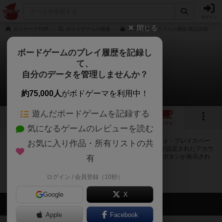
ログイン
閉じる
ボドゲーマTOP
ボードゲームの検索
ミラクルベジタブルの通販/商品詳細
ボードゲームのプレイ履歴を記録し
て、
ミラクルベジタブル
自分のデータを管理しませんか？
0店のカフェ/スペースが提供中
約75,000人
がボドゲーマを利用中！
遊んだボードゲームを記録する
2
1
1
トップ
画像
動画
レビュー
カフェ
気になるゲームのレビューを読む
ミラクルベジタブルで遊ぶことができるボードゲームカフェ・プレイスペー
お気に入り作品・所有リストの共
スが0店登録されています。公開プロフィールの都道府県が設定されたアカウ
ントでログインすると、同じ都道府県内の店舗に絞り込むボタンが表示され
有
ます。
ログイン / 会員登録（10秒）
Google
X
会員の新しい投稿
Apple
Facebook