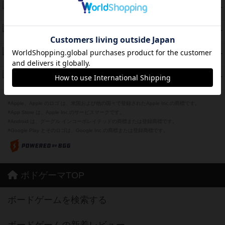
スターマイン・ラミー ポケット
42
PT
紹介文あり
2件の投稿
海兵隊
39
PT
紹介文あり
1件の投稿
スーパーストア3000
39
PT
紹介文なし
1件の投稿
フリップ７：復讐心とともに
37
PT
紹介文なし
2件の投稿
※Apple、Apple のロゴ は、米国および他の国々で登録されたApple Inc.の商標です。
※App Store は、Apple Inc.のサービスマークです。
※Android は、グーグル インコーポレイテッドの商標または登録商標です。
※Google Play とそのロゴは、Google Inc.の商標または登録商標です。
ボドゲーマTOP
ボードゲームを検索する