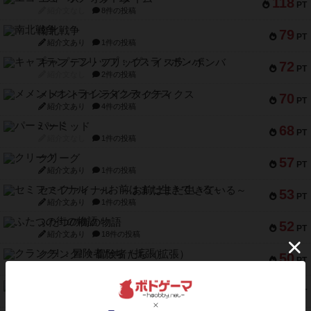
118
PT
紹介文なし
8件の投稿
南北戦争
79
PT
紹介文あり
1件の投稿
キャプテン・フリップ：イスラ・ボンバ
72
PT
紹介文なし
2件の投稿
メメントオンラインタクティクス
70
PT
紹介文あり
4件の投稿
パーミッド
68
PT
紹介文なし
1件の投稿
クリーグ
57
PT
紹介文あり
1件の投稿
セミファイナル ～お前はまだ生きている～
53
PT
紹介文あり
1件の投稿
ふたつの街の物語
52
PT
紹介文あり
18件の投稿
クランク! ：冒険者たち（拡張）
50
PT
紹介文あり
4件の投稿
とうほうの！
42
PT
紹介文なし
1件の投稿