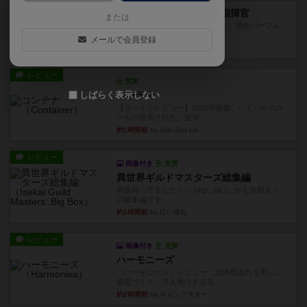
レビュー
スコードリーダー / 戦闘指揮官
または
1977年にAvalon Hill社が出版した、通称パープル
ボックスと...
メールで会員登録
1分前
by Chaco
レビュー
充実
しばらく表示しない
コンテナ
【ざっくりレビュー】2026年新版、いくつかのル
ールが追加された。追加...
約1時間前
by Juin-Zuo Lin
レビュー
画像付き
充実
異世界ギルドマスターズ総集編
再販待ってました～っ (&gt;_&lt;)しかも全部入り
の総集編です...
約1時間前
by 紅い弾丸
レビュー
画像付き
充実
ハーモニーズ
『ハーモニーズ』レビュー：立体感溢れる美しい
箱庭づくり。万人受けする良...
約2時間前
by ギャングスター