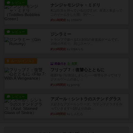
レビュー
ナンジャモンジャ・ミドリ
私は吃音を持っているのですが、友達と集まって
このゲームをした際、3ゲー...
約11時間前
by 155973
レビュー
ジンラミー
トランプで遊べる2人対戦の麻雀風ゲームです。
10枚の手札で、同じスーツ...
約13時間前
by OSAっち
ルール/インスト
画像付き
充実
フリップ７：復讐心とともに
概要Flip 7が復活しました――復讐を伴って!オリ
ジナルゲームの楽し...
約13時間前
by jurong
レビュー
アズール：シントラのステンドグラス
大好きなアズールシリーズ。ステンドグラスを作
っていきます✨1部より自由...
約14時間前
by しんたろ