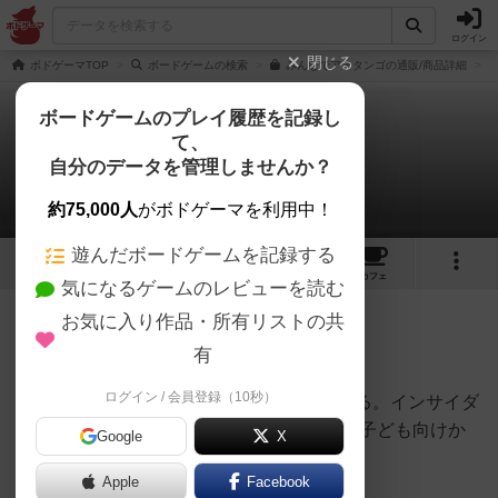
ログイン
閉じる
ボドゲーマTOP
ボードゲームの検索
みんなでアテタンゴの通販/商品詳細
ボードゲームのプレイ履歴を記録し
て、
みんなでアテタンゴ
自分のデータを管理しませんか？
amuさんのレビュー
約75,000人
がボドゲーマを利用中！
遊んだボードゲームを記録する
3
4
30
トップ
画像
動画
レビュー
カフェ
気になるゲームのレビューを読む
お気に入り作品・所有リストの共
48名
0名
0
約1年前
有
ログイン / 会員登録（10秒）
ヒントカードへの回答を元に、お題を当てる。インサイダ
ーの役職なし版。ヒント/お題が簡単なので子ども向けか
Google
X
な
Apple
Facebook