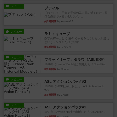
レビュー
プティル
「時として、子犬や子猫の為に雷の近くに行く勇
気も必要である」4人でプレ...
約1時間前
by kurotan13
レビュー
ラミィキューブ
数字の牌を出して1番早く手札をなくした人が勝ち
というシンプルだけど非常...
約4時間前
by ジョジョ
レビュー
ブラッドリーフ：タラワ（ASL拡張）
1996年にHeat of Battle社が出版した『Blood Re...
約5時間前
by Chaco
レビュー
ASL アクションパック#2
1999年にMMP社が出版した『ASL Action Pack
#2』...
約6時間前
by Chaco
レビュー
ASL アクションパック#1
1997年にAvalon Hill社が出版した『ASL Action ...
約6時間前
by Chaco