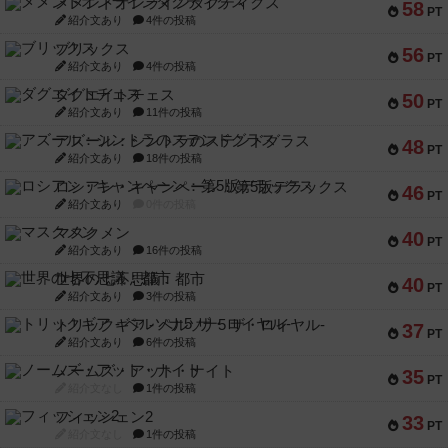
メメントオンラインタクティクス
58
PT
紹介文あり
4件の投稿
ブリックス
56
PT
紹介文あり
4件の投稿
ダグエイトチェス
50
PT
紹介文あり
11件の投稿
アズール：シントラのステンドグラス
48
PT
紹介文あり
18件の投稿
ロシアン・キャンペーン：第5版デラックス
46
PT
紹介文あり
0件の投稿
マスクメン
40
PT
紹介文あり
16件の投稿
世界の七不思議：都市
40
PT
紹介文あり
3件の投稿
トリックギア - ペルソナ5 ザ・ロイヤル-
37
PT
紹介文あり
6件の投稿
ノームズ・アット・ナイト
35
PT
紹介文なし
1件の投稿
フィッシェン2
33
PT
紹介文なし
1件の投稿