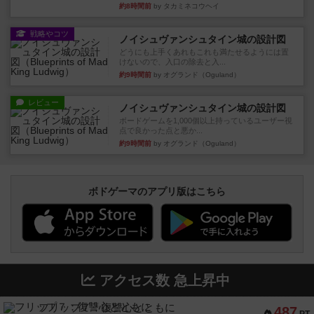
約8時間前
by タカミネコウヘイ
戦略やコツ
ノイシュヴァンシュタイン城の設計図
どうにも上手くあれもこれも満たせるようには置
けないので、入口の除去と入...
約9時間前
by オグランド（Oguland）
レビュー
ノイシュヴァンシュタイン城の設計図
ボードゲームを1,000個以上持っているユーザー視
点で良かった点と悪か...
約9時間前
by オグランド（Oguland）
ボドゲーマのアプリ版はこちら
アクセス数 急上昇中
フリップ７：復讐心とともに
487