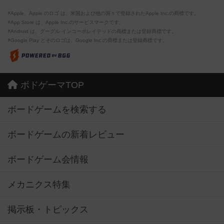
※Apple、Apple のロゴ は、米国および他の国々で登録されたApple Inc.の商標です。
※App Store は、Apple Inc.のサービスマークです。
※Android は、グーグル インコーポレイテッドの商標または登録商標です。
※Google Play とそのロゴは、Google Inc.の商標または登録商標です。
ボドゲーマTOP
ボードゲームを検索する
ボードゲームの新着レビュー
ボードゲーム会情報
メカニクス特集
掲示板・トピックス