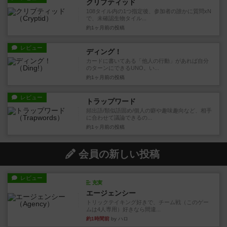
クリプティッド
108タイル内の1つ指定後、参加者の誰かに質問xN
で、未確認生物タイル...
約1ヶ月前
の投稿
レビュー
ディング！
カードに書いてある「他人の行動」があれば自分
のターンにできるUNO。い...
約1ヶ月前
の投稿
レビュー
トラップワード
頻出語/類似語固め/個人の癖や趣味趣向など、相手
に合わせて議論できるの...
約1ヶ月前
の投稿
会員の新しい投稿
レビュー
充実
エージェンシー
トリックテイキング好きで、チーム戦（このゲー
ムは4人専用）好きなら間違...
約1時間前
by ハロ