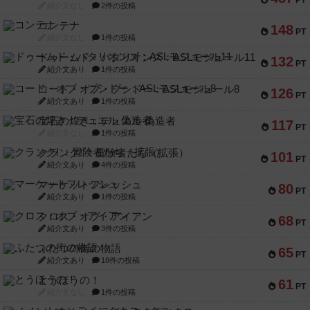
PT
紹介文なし
2件の投稿
コンテナ
148
PT
紹介文なし
1件の投稿
ドゥームド・バタリオンズ：ASLモジュール11
132
PT
紹介文あり
1件の投稿
コード・オブ・ブシドー：ASLモジュール8
126
PT
紹介文あり
1件の投稿
宝石の煌き：デュエル 偽造者
117
PT
紹介文なし
1件の投稿
クランク! ：冒険者たち（拡張）
101
PT
紹介文あり
4件の投稿
マーケットフレッシュ
80
PT
紹介文あり
1件の投稿
クロス・オブ・アイアン
68
PT
紹介文あり
3件の投稿
ふたつの街の物語
65
PT
紹介文あり
18件の投稿
とうほうの！
61
PT
紹介文なし
1件の投稿