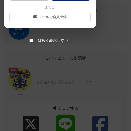
または
この投稿に
0
名が
ナイス！
しました
メールで会員登録
ナイス！
しばらく表示しない
このレビューの投稿者
勇者
自己紹介文が未設定のユーザーです
amu
シェアする