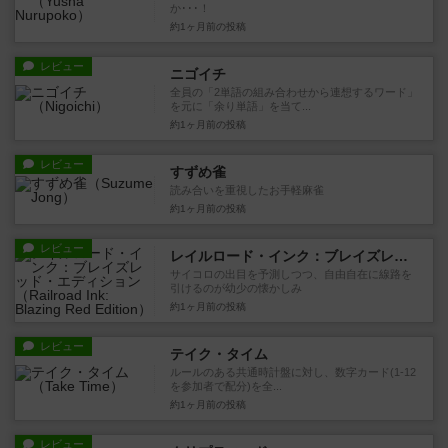
か･･･！
約1ヶ月前
の投稿
レビュー
ニゴイチ
全員の「2単語の組み合わせから連想するワード」
を元に「余り単語」を当て...
約1ヶ月前
の投稿
レビュー
すずめ雀
読み合いを重視したお手軽麻雀
約1ヶ月前
の投稿
レビュー
レイルロード・インク：ブレイズレッド・エディション
サイコロの出目を予測しつつ、自由自在に線路を
引けるのが幼少の懐かしみ
約1ヶ月前
の投稿
レビュー
テイク・タイム
ルールのある共通時計盤に対し、数字カード(1-12
を参加者で配分)を全...
約1ヶ月前
の投稿
レビュー