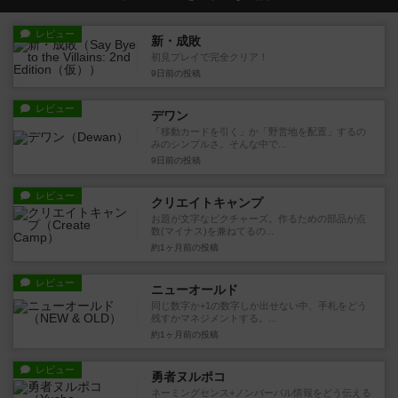
レビュー
新・成敗
初見プレイで完全クリア！
9日前
の投稿
レビュー
デワン
「移動カードを引く」か「野営地を配置」するの
みのシンプルさ。そんな中で...
9日前
の投稿
レビュー
クリエイトキャンプ
お題が文字なピクチャーズ。作るための部品が点
数(マイナス)を兼ねてるの...
約1ヶ月前
の投稿
レビュー
ニューオールド
同じ数字か+1の数字しか出せない中、手札をどう
残すかマネジメントする。...
約1ヶ月前
の投稿
レビュー
勇者ヌルポコ
ネーミングセンス+ノンバーバル情報をどう伝える