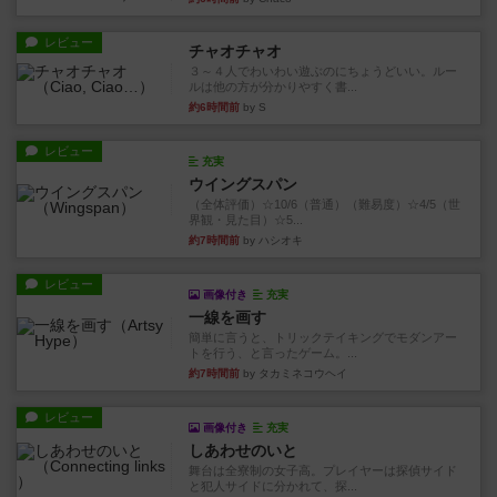
レビュー
チャオチャオ
３～４人でわいわい遊ぶのにちょうどいい。ルー
ルは他の方が分かりやすく書...
約6時間前
by S
レビュー
充実
ウイングスパン
（全体評価）☆10/6（普通）（難易度）☆4/5（世
界観・見た目）☆5...
約7時間前
by ハシオキ
レビュー
画像付き
充実
一線を画す
簡単に言うと、トリックテイキングでモダンアー
トを行う、と言ったゲーム。...
約7時間前
by タカミネコウヘイ
レビュー
画像付き
充実
しあわせのいと
舞台は全寮制の女子高。プレイヤーは探偵サイド
と犯人サイドに分かれて、探...