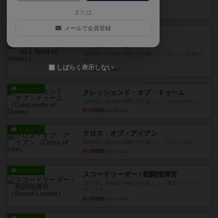
されます。今弾以前のドミニ...
6分前
by aki
または
メールで会員登録
レビュー
充実
G.I.勝利への礎
1982年にAvalon Hill社が出版した『G.I.』に収録の
マッ...
しばらく表示しない
23分前
by Chaco
レビュー
クレッシェンド・オブ・ドゥーム
1980年にAvalon Hill社が出版した『Crescendo o...
約1時間前
by Chaco
レビュー
クロス・オブ・アイアン
1978年にAvalon Hill社が出版した『Cross of Ir...
約1時間前
by Chaco
レビュー
スコードリーダー / 戦闘指揮官
1977年にAvalon Hill社が出版した、通称パープル
ボックスと...
約1時間前
by Chaco