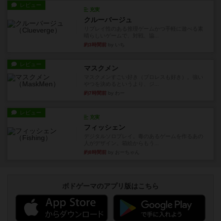
レビュー
充実
クルーバージュ
リプレイ性のある推理ゲームかつ手軽に遊べる素
晴らしいゲームで、対戦、協...
約3時間前
by いち
レビュー
マスクメン
マスクメンすごい好き（プロレスも好き）。強い
やつを決めるというより、ジ...
約7時間前
by わー
レビュー
充実
フィッシェン
デジタルソロプレイ。毒のあるゲームを作るあの
人がデザイン。箱絵からもう...
約8時間前
by おーちゃん
ボドゲーマのアプリ版はこちら