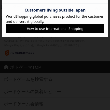
スーパーストア3000
39
PT
紹介文なし
1件の投稿
フリップ７：復讐心とともに
37
PT
紹介文なし
2件の投稿
※Apple、Apple のロゴ は、米国および他の国々で登録されたApple Inc.の商標です。
※App Store は、Apple Inc.のサービスマークです。
※Android は、グーグル インコーポレイテッドの商標または登録商標です。
※Google Play とそのロゴは、Google Inc.の商標または登録商標です。
ボドゲーマTOP
ボードゲームを検索する
ボードゲームの新着レビュー
ボードゲーム会情報