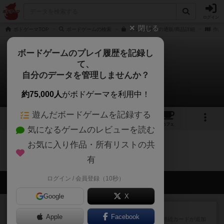
ログイン
閉じる
ボドゲーマTOP
ボードゲームの検索
ミルフィオリの通販/商品詳細
作品
ボードゲームのプレイ履歴を記録し
て、
ミルフィオリ
自分のデータを管理しませんか？
0件の戦略やコツ
約75,000人
がボドゲーマを利用中！
遊んだボードゲームを記録する
4
14
62
トップ
画像
動画
レビュー
カフェ
気になるゲームのレビューを読む
お気に入り作品・所有リストの共
ミルフィオリのトップに戻る
有
ログイン / 会員登録（10秒）
会員の新しい投稿
Google
X
レビュー
ドミニオン：海辺
Apple
Facebook
ドミニオン拡張第３弾で、主に持続カードが追加