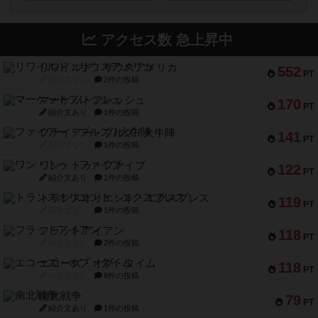
アクセス数 急上昇中
リワイルド：サウスアメリカ
552
PT
紹介文なし
2件の投稿
マーケットフレッシュ
170
PT
紹介文あり
1件の投稿
ファイアー・ブルズ / 火牛陣
141
PT
紹介文なし
1件の投稿
ワン・トゥ・ファイブ
122
PT
紹介文あり
1件の投稿
トランスオリエント・エクスプレス
119
PT
紹介文なし
1件の投稿
フラットアイアン
118
PT
紹介文なし
2件の投稿
エコーズ・オブ・タイム
118
PT
紹介文なし
8件の投稿
南北戦争
79
PT
紹介文あり
1件の投稿