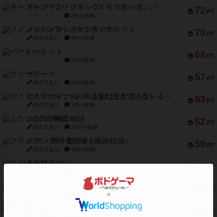
キャプテン・フリップ：イスラ・ボンバ
72
PT
紹介文なし
2件の投稿
メメントオンラインタクティクス
70
PT
紹介文あり
4件の投稿
パーミッド
68
PT
紹介文なし
1件の投稿
クリーグ
57
PT
紹介文あり
1件の投稿
セミファイナル ～お前はまだ生きている～
53
PT
紹介文あり
1件の投稿
ふたつの街の物語
52
PT
紹介文あり
18件の投稿
クランク! ：冒険者たち（拡張）
50
PT
紹介文あり
4件の投稿
とうほうの！
42
PT
紹介文なし
1件の投稿
スターマイン・ラミー ポケット
42
PT
紹介文あり
2件の投稿
海兵隊
39
PT
紹介文あり
1件の投稿