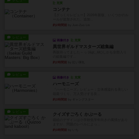
レビュー
充実
コンテナ
【ざっくりレビュー】2026年新版、いくつかのル
ールが追加された。追加...
約2時間前
by Juin-Zuo Lin
レビュー
画像付き
充実
異世界ギルドマスターズ総集編
再販待ってました～っ (&gt;_&lt;)しかも全部入り
の総集編です...
約2時間前
by 紅い弾丸
レビュー
画像付き
充実
ハーモニーズ
『ハーモニーズ』レビュー：立体感溢れる美しい
箱庭づくり。万人受けする良...
約3時間前
by ギャングスター
レビュー
クイズすごろく かぶーる
箱絵のデザインは小学校低学年向きの風情があり
ますが、問題のレベルによっ...
約3時間前
by いち