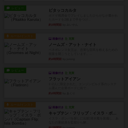
レビュー
ピタッコカルタ
ボドゲ相席会でプレイしましたひらがなが書かれ
たカードを2枚まで手をつけ...
約3時間前
by みいやん
ルール/インスト
画像付き
充実
ノームズ・アット・ナイト
ベネボレンス女王は、忠実な臣民を称えるための
祝宴を開こうとしています。...
約4時間前
by jurong
レビュー
画像付き
充実
フラットアイアン
1~2人に限定された、エンジンビルド系のシステ
ム選んだ企業ボードに街で...
約4時間前
by あくり
ルール/インスト
画像付き
充実
キャプテン・フリップ：イスラ・ボンバ
イスラ・ボンバを探しに出航!潜水艦を装備し、あ
なたの乗組員を監獄から解...
約7時間前
by jurong