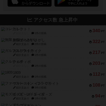
アクセス数 急上昇中
コレクト！
340
PT
紹介文なし
1件の投稿
無限まちがいさがし
322
PT
紹介文あり
2件の投稿
ガルフストライク
217
PT
紹介文あり
1件の投稿
クルティボ
203
PT
紹介文なし
1件の投稿
1809
112
PT
紹介文あり
1件の投稿
ファースト・イン・フライト
108
PT
紹介文あり
3件の投稿
モズビ－ズ・レイダ－ズ
94
PT
紹介文あり
1件の投稿
テンプテーション