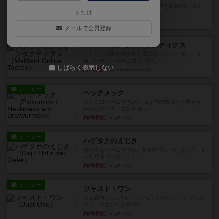
目的あなたの店先に農産物の木箱を戦略的に積み
または
重ねて在庫を最大化し、競合...
約1時間前
by jurong
メールで会員登録
レビュー
メメントオンラインタクティクス
どんどん物量が増えて大変になっていく押し付け
合いが楽しいゲーム盛り上が...
しばらく表示しない
約1時間前
by nekomanma222
レビュー
ヘックメック
サイコロゲームです1から5までの数字と芋虫がか
かれたダイス。これを振っ...
約3時間前
by みいやん
レビュー
ハゲタカのえじき
超有名なゲームですが、初めてプレイしました。1
から15までのカードがプ...
約3時間前
by みいやん
レビュー
ジャスト・ワン
まぁ面白かった‼️よくテレビとかのバラエティなん
かで、お題がわからずに...
約3時間前
by みいやん