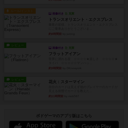
ルール/インスト
画像付き
充実
トランスオリエント・エクスプレス
乗客の皆様、トランスオリエント・エクスプレス
にご乗車ありがとうございま...
約8時間前
by jurong
レビュー
画像付き
充実
フラットアイアン
世界に浸れる度 ☆☆☆☆★楽しさ ☆☆☆☆★
タイパ ☆☆☆☆☆マンハッ...
約9時間前
by DKnewyork
レビュー
花火：スターマイン
自分のカードは見えず他のプレイヤーのカードが
見える状態でカードを教えた...
約11時間前
by mob567
ボドゲーマのアプリ版はこちら