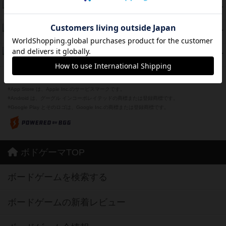
ラピード
46
PT
紹介文なし
1件の投稿
ザ・フラッフィー・ライト
44
PT
紹介文なし
0件の投稿
ふたつの城の物語
39
PT
紹介文あり
6件の投稿
※Apple、Apple のロゴ は、米国および他の国々で登録されたApple Inc.の商標です。
※App Store は、Apple Inc.のサービスマークです。
※Android は、グーグル インコーポレイテッドの商標または登録商標です。
※Google Play とそのロゴは、Google Inc.の商標または登録商標です。
ボドゲーマTOP
ボードゲームを検索する
ボードゲームの新着レビュー