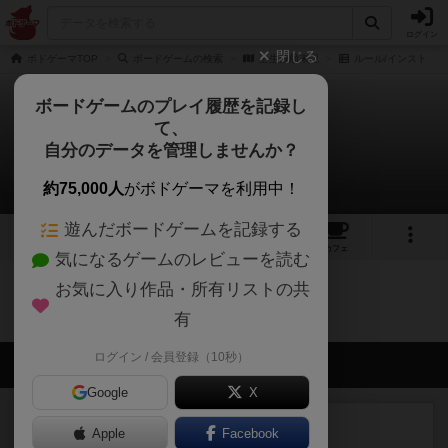
ログイン
閉じる
ボドゲーマTOP
ボードゲームの検索
壬生浪顛末記
ルール/インスト
ボードゲームのプレイ履歴を記録し
て、
壬生浪顛末記
自分のデータを管理しませんか？
0件のルール/インスト
約75,000人
がボドゲーマを利用中！
遊んだボードゲームを記録する
1
トップ
画像
動画
レビュー
カフェ
気になるゲームのレビューを読む
お気に入り作品・所有リストの共
壬生浪顛末記のトップに戻る
有
ログイン / 会員登録（10秒）
会員の新しい投稿
Google
X
ルール/インスト
画像付き
充実
Apple
Facebook
マーケットフレッシュ