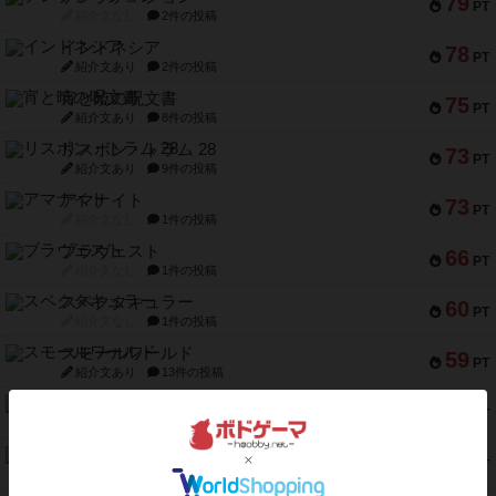
79
PT
紹介文なし
2件の投稿
インドネシア
78
PT
紹介文あり
2件の投稿
宵と暁の呪文書
75
PT
紹介文あり
8件の投稿
リスボン・トラム 28
73
PT
紹介文あり
9件の投稿
アマナイト
73
PT
紹介文なし
1件の投稿
ブラヴェスト
66
PT
紹介文なし
1件の投稿
スペクタキュラー
60
PT
紹介文なし
1件の投稿
スモールワールド
59
PT
紹介文あり
13件の投稿
ギャンブラー
58
PT
紹介文なし
2件の投稿
Bitter End ブタペスト救出作戦
52
PT
紹介文なし
1件の投稿