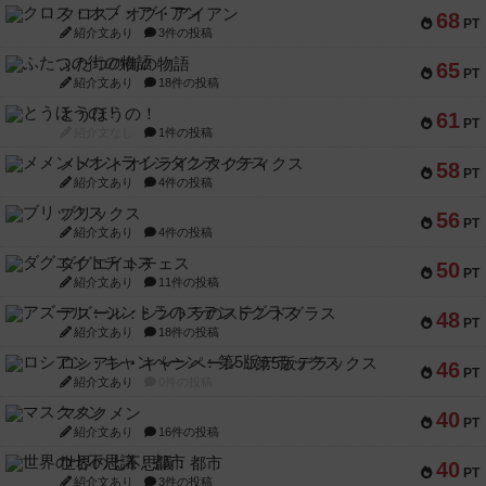
クロス・オブ・アイアン
68
PT
紹介文あり
3件の投稿
ふたつの街の物語
65
PT
紹介文あり
18件の投稿
とうほうの！
61
PT
紹介文なし
1件の投稿
メメントオンラインタクティクス
58
PT
紹介文あり
4件の投稿
ブリックス
56
PT
紹介文あり
4件の投稿
ダグエイトチェス
50
PT
紹介文あり
11件の投稿
アズール：シントラのステンドグラス
48
PT
紹介文あり
18件の投稿
ロシアン・キャンペーン：第5版デラックス
46
PT
紹介文あり
0件の投稿
マスクメン
40
PT
紹介文あり
16件の投稿
世界の七不思議：都市
40
PT
紹介文あり
3件の投稿