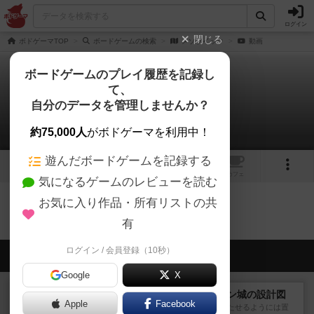
ログイン
閉じる
ボドゲーマTOP
ボードゲームの検索
メゾゾイック
動画
ボードゲームのプレイ履歴を記録し
て、
メゾゾイック
自分のデータを管理しませんか？
0件の動画
約75,000人
がボドゲーマを利用中！
遊んだボードゲームを記録する
1
トップ
画像
動画
レビュー
カフェ
気になるゲームのレビューを読む
お気に入り作品・所有リストの共
メゾゾイックのトップに戻る
有
ログイン / 会員登録（10秒）
会員の新しい投稿
Google
X
戦略やコツ
ノイシュヴァンシュタイン城の設計図
Apple
Facebook
どうにも上手くあれもこれも満たせるようには置