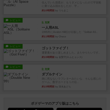
住んでいた惑星が、もうダメになったので宇宙船
に乗り込み脱出をしたが、宇...
約10時間前
by うらまこ
レビュー
充実
一人用ASL
1995年にAvalon Hill社が出版した『Solitair AS...
約11時間前
by Chaco
レビュー
ゴットファイブ！
運要素があり楽しめました。またやりたいです。
約15時間前
by 金賢守(キムヒョンス)
レビュー
充実
ダブルナイン
雑に死なないラブレターみたいな、そんな感じの
ゲーム。数字カードを１の位...
約15時間前
by 深水あどら
ボドゲーマのアプリ版はこちら