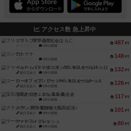
アクセス数 急上昇中
フリップ７：復讐心とともに
487
PT
紹介文なし
2件の投稿
コンテナ
148
PT
紹介文なし
1件の投稿
ドゥームド・バタリオンズ：ASLモジュール11
132
PT
紹介文あり
1件の投稿
コード・オブ・ブシドー：ASLモジュール8
126
PT
紹介文あり
1件の投稿
宝石の煌き：デュエル 偽造者
117
PT
紹介文なし
1件の投稿
クランク! ：冒険者たち（拡張）
101
PT
紹介文あり
4件の投稿
マーケットフレッシュ
80
PT
紹介文あり
1件の投稿