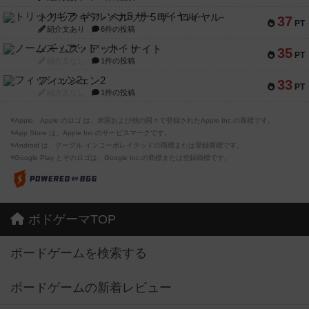
トリックギア - ペルソナ5 ザ・ロイヤル-
37
PT
紹介文あり
6件の投稿
ノームズ・アット・ナイト
35
PT
紹介文なし
1件の投稿
フィッシェン2
33
PT
紹介文なし
1件の投稿
※Apple、Apple のロゴ は、米国および他の国々で登録されたApple Inc.の商標です。
※App Store は、Apple Inc.のサービスマークです。
※Android は、グーグル インコーポレイテッドの商標または登録商標です。
※Google Play とそのロゴは、Google Inc.の商標または登録商標です。
ボドゲーマTOP
ボードゲームを検索する
ボードゲームの新着レビュー