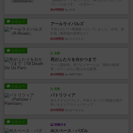
【動物のレートを上下させ、得点を上げろ】二人
プレイのみです。（公式ルー...
約4時間前
by ネロ
レビュー
アールライバルズ
子供と2人で一時期延々としていました。自宅、旅
行先（新幹線の座席など）...
約4時間前
by ジェイとと
レビュー
充実
死がふたりを分かつまで
ゲーム開始時、各プレイヤーには「最初の配偶
者」がランダムに配られる配偶...
約4時間前
by MIFFYBX
レビュー
充実
パトリツィア
対人アナログプレイ。中世イタリアの貴族の権力
争いをエリアマジョリティで...
約9時間前
by おーちゃん
レビュー
画像付き
AIスペース・パズル