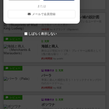
けないので、入口の除去と入...
34分前
by オグランド（Oguland）
または
メールで会員登録
レビュー
ノイシュヴァンシュタイン城の設計図
ボードゲームを1,000個以上持っているユーザー視
点で良かった点と悪か...
38分前
by オグランド（Oguland）
しばらく表示しない
レビュー
充実
海賊と商人
舞台は17世紀カリブ海！ プレイヤーは船長として
1隻の船を駆り・・17...
約1時間前
by yuishi
レビュー
画像付き
充実
パーラ
率直に遊んだ感想を言う！トリックテイキング(ﾄﾘ
ﾃ)のカードゲーム。 ...
約3時間前
by 鳴屋
レビュー
画像付き
充実
ボツワナ