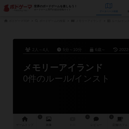
世界のボードゲームを楽しもう！
ボードゲーム専門の総合情報サイト
データベース
検
ボドゲーマTOP
ボードゲームの検索
メモリーアイランド
ルール/イン
2人～4人
5分～10分
6歳～
202
メモリーアイランド
0件のルール/インスト
1
1
1
ゲーム
トップ
画像
動画
レビュー
店舗/
カフェ