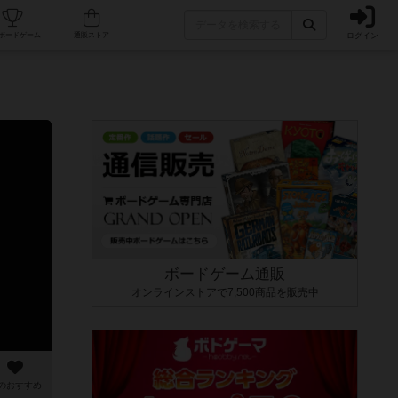
ログイン
カフェ/店舗
人気ボードゲーム
通販ストア
ボードゲーム通販
オンラインストアで7,500商品を販売中
のおすすめ