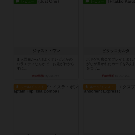
レビュー
レビュー
ジャスト・ワン
ピタッコカルタ
まぁ面白かった‼️よくテレビとかの
ボドゲ相席会でプレイしまし
バラエティなんかで、お題がわから
がなが書かれたカードを2枚
ずに...
をつけ...
約4時間前
by みいやん
約4時間前
by みいやん
ルール/インスト
ルール/インスト