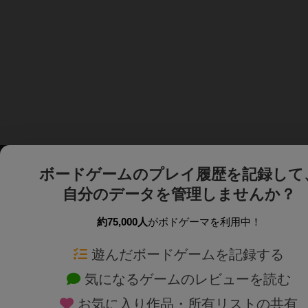
ボードゲームのプレイ履歴を記録して
自分のデータを管理しませんか？
約75,000人
がボドゲーマを利用中！
ボドゲーマTOP
ボードゲーム通販
遊んだボードゲームを記録する
気になるゲームのレビューを読む
ボードゲームを検索する
新作・再入荷情報
お気に入り作品・所有リストの共有
ボードゲームの新着レビュー
定番ボードゲームの通販