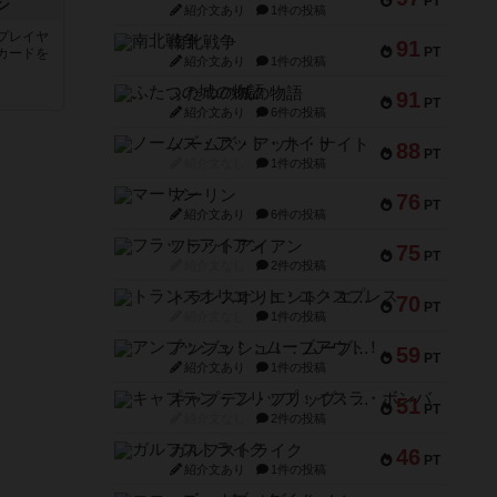
PT
ン
紹介文あり
1件の投稿
プレイヤ
南北戦争
91
PT
カードを
紹介文あり
1件の投稿
ふたつの城の物語
91
PT
紹介文あり
6件の投稿
ノームズ・アット・ナイト
88
PT
紹介文なし
1件の投稿
マーリン
76
PT
紹介文あり
6件の投稿
フラットアイアン
75
PT
紹介文なし
2件の投稿
トランスオリエント・エクスプレス
70
PT
紹介文なし
1件の投稿
アンブッシュ！：ムーブアウト！
59
PT
紹介文あり
1件の投稿
キャプテン・フリップ：イスラ・ボンバ
51
PT
紹介文なし
2件の投稿
ガルフストライク
46
PT
紹介文あり
1件の投稿