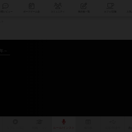
索
新着レビュー
ボードゲーム会
コミュニティ
掲示板一覧
スト
2年～
リプレイ
日記
戦略
・コツ
ルール
/インスト
掲示板
拡張/関連
作
次