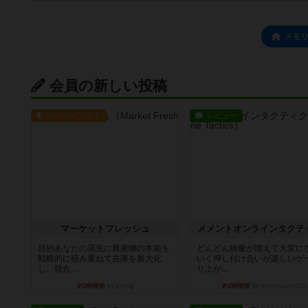
メモ
会員の新しい投稿
ルール/インスト
レビュー
マーケットフレッシュ
メメントオンラインタクテ
目的あなたの店先に農産物の木箱を
どんどん物量が増えて大変に
戦略的に積み重ねて在庫を最大化
いく押し付け合いが楽しいゲ
し、競合...
り上が...
約2時間前
by jurong
約2時間前
by nekomanma222