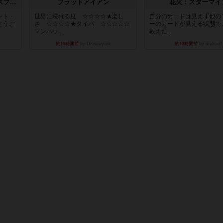
トランスオリエント・エクスプレス
フラットアイアン
花火：スターマイ
ント・
世界に浸れる度 ☆☆☆☆★楽し
自分のカードは見えず他の
とうご
さ ☆☆☆☆★タイパ ☆☆☆☆☆
ーのカードが見える状態で
マンハッ...
教えた...
約10時間前
by DKnewyork
約12時間前
by mob567