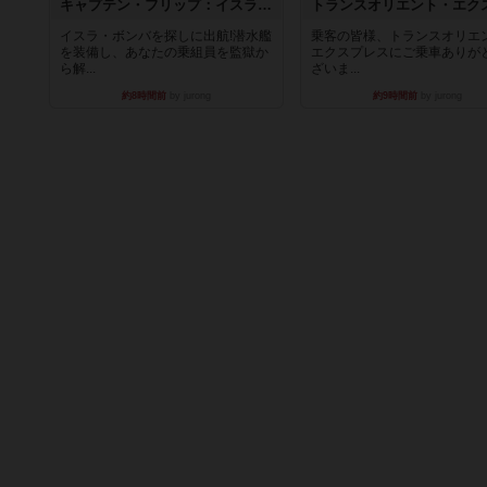
キャプテン・フリップ：イスラ・ボンバ
イスラ・ボンバを探しに出航!潜水艦
乗客の皆様、トランスオリエ
を装備し、あなたの乗組員を監獄か
エクスプレスにご乗車ありが
ら解...
ざいま...
約8時間前
by jurong
約9時間前
by jurong