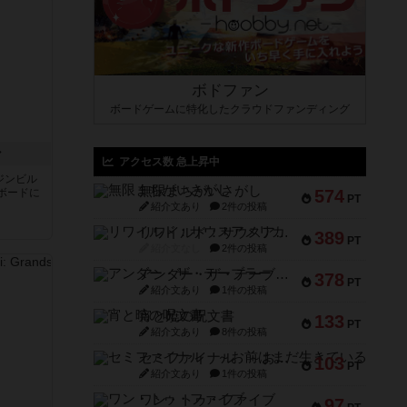
ボドファン
ボードゲームに特化したクラウドファンディング
ン
アクセス数 急上昇中
ジンビル
無限まちがいさがし
ボードに
574
PT
紹介文あり
2件の投稿
リワイルド：サウスアメリカ
389
PT
紹介文なし
2件の投稿
アンダー・ザ・テーブラー
378
PT
紹介文あり
1件の投稿
宵と暁の呪文書
133
PT
紹介文あり
8件の投稿
セミファイナル ～お前はまだ生きている～
103
PT
紹介文あり
1件の投稿
ワン・トゥ・ファイブ
97