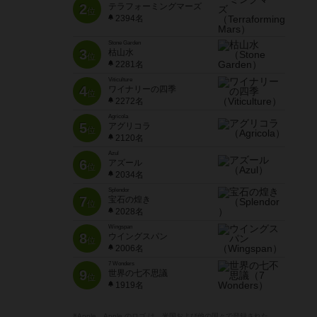
2
テラフォーミングマーズ
位
2394名
Stone Garden
3
枯山水
位
2281名
Viticulture
4
ワイナリーの四季
位
2272名
Agricola
5
アグリコラ
位
2120名
Azul
6
アズール
位
2034名
Splendor
7
宝石の煌き
位
2028名
Wingspan
8
ウイングスパン
位
2006名
7 Wonders
9
世界の七不思議
位
1919名
※Apple、Apple のロゴ は、米国および他の国々で登録された