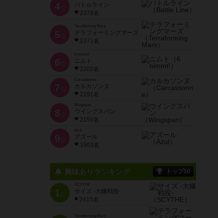
4
バトルライン
位
2378名
Terraforming Mars
5
テラフォーミングマーズ
位
2371名
6 nimmt!
6
ニムト
位
2202名
Carcassonne
7
カルカソンヌ
位
2191名
Wingspan
8
ウイングスパン
位
2150名
Azul
9
アズール
位
1903名
興味ありランキング
トップ50
SCYTHE
1
サイズ -大鎌戦役-
位
2415名
Terraforming Mars