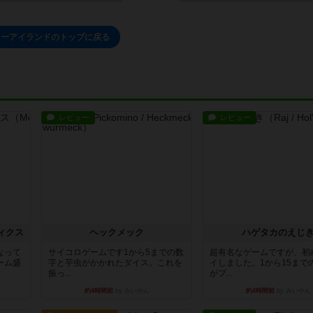
リーアイランドのトップに戻る
レビュー
レビュー
ィクス
ヘックメック
ハゲタカのえじ
なって
サイコロゲームです1から5までの数
超有名なゲームですが、初
ーム盛
字と芋虫がかかれたダイス。これを
イしました。1から15まで
振っ...
がプ...
約4時間前
by みいやん
約4時間前
by みいやん