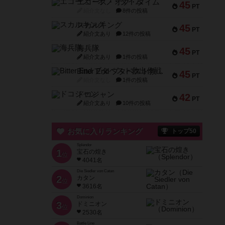
エコーズ・オブ・タイム
45
PT
紹介文なし
8件の投稿
スカルキング
45
PT
紹介文あり
12件の投稿
海兵隊
45
PT
紹介文あり
1件の投稿
Bitter End ブタペスト救出作戦
45
PT
紹介文なし
1件の投稿
ドコジャン
42
PT
紹介文あり
10件の投稿
お気に入りランキング
トップ50
Splendor
1
宝石の煌き
位
4041名
Die Siedler von Catan
2
カタン
位
3616名
Dominion
3
ドミニオン
位
2530名
Battle Line