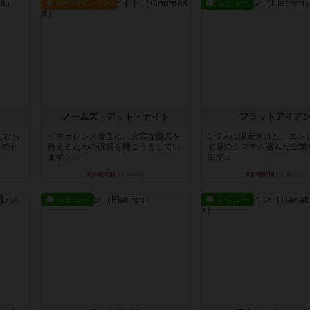
ルール/インスト
レビュー
ノームズ・アット・ナイト
フラットアイア
たひら
ベネボレンス女王は、忠実な臣民を
1~2人に限定された、エン
まで手
称えるための祝宴を開こうとしてい
ド系のシステム選んだ企業
ます。...
街で...
約5時間前
by jurong
約5時間前
by あくり
レビュー
レビュー