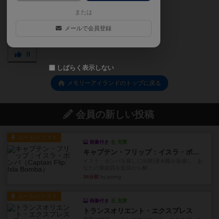
または
メールで会員登録
0
しばらく表示しない
メモリーアイランドのトップに戻る
会員の新しい投稿
ルール/インスト
画像付き
充実
キャプテン・フリップ：イスラ・ボンバ
イスラ・ボンバを探しに出航!潜水艦を装備し、あ
なたの乗組員を監獄から解...
36分前
by jurong
ルール/インスト
画像付き
充実
トランスオリエント・エクスプレス