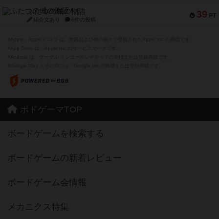
ふたつの城の物語
39
PT
紹介文あり
6件の投稿
※Apple、Apple のロゴ は、米国および他の国々で登録されたApple Inc.の商標です。
※App Store は、Apple Inc.のサービスマークです。
※Android は、グーグル インコーポレイテッドの商標または登録商標です。
※Google Play とそのロゴは、Google Inc.の商標または登録商標です。
ボドゲーマTOP
ボードゲームを検索する
ボードゲームの新着レビュー
ボードゲーム会情報
メカニクス特集