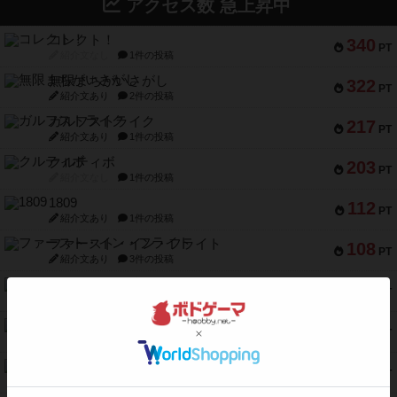
アクセス数 急上昇中
コレクト！
340
PT
紹介文なし
1件の投稿
無限まちがいさがし
322
PT
紹介文あり
2件の投稿
ガルフストライク
217
PT
紹介文あり
1件の投稿
クルティボ
203
PT
紹介文なし
1件の投稿
1809
112
PT
紹介文あり
1件の投稿
ファースト・イン・フライト
108
PT
紹介文あり
3件の投稿
モズビ－ズ・レイダ－ズ
94
PT
紹介文あり
1件の投稿
テンプテーション
79
PT
紹介文なし
2件の投稿
インドネシア
78
PT
紹介文あり
2件の投稿