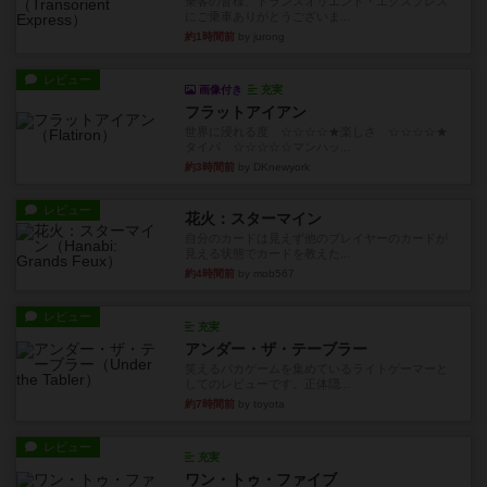
乗客の皆様、トランスオリエント・エクスプレス
にご乗車ありがとうございま...
約1時間前
by jurong
レビュー
画像付き
充実
フラットアイアン
世界に浸れる度 ☆☆☆☆★楽しさ ☆☆☆☆★
タイパ ☆☆☆☆☆マンハッ...
約3時間前
by DKnewyork
レビュー
花火：スターマイン
自分のカードは見えず他のプレイヤーのカードが
見える状態でカードを教えた...
約4時間前
by mob567
レビュー
充実
アンダー・ザ・テーブラー
笑えるバカゲームを集めているライトゲーマーと
してのレビューです。正体隠...
約7時間前
by toyota
レビュー
充実
ワン・トゥ・ファイブ