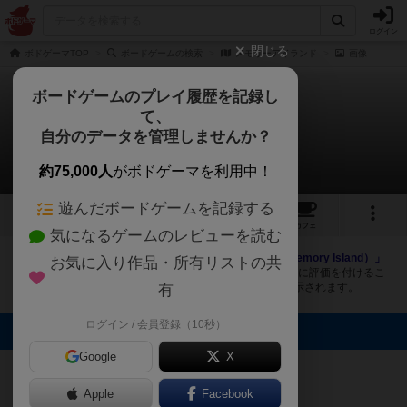
ログイン
閉じる
ボドゲーマTOP
ボードゲームの検索
メモリーアイランド
画像
ボードゲームのプレイ履歴を記録し
て、
メモリーアイランド
自分のデータを管理しませんか？
1件の画像
約75,000人
がボドゲーマを利用中！
遊んだボードゲームを記録する
1
1
1
トップ
画像
動画
レビュー
カフェ
気になるゲームのレビューを読む
ボドゲーマにログインすると、
「メモリーアイランド（Memory Island）」
お気に入り作品・所有リストの共
の画像をアップロード出来たり、他のユーザーの投稿画像に評価を付けるこ
とができます。また、トップ6の画像は様々なページで表示されます。
有
ログイン / 会員登録（10秒）
トップに表示される画像
Google
X
まつなが
Apple
Facebook