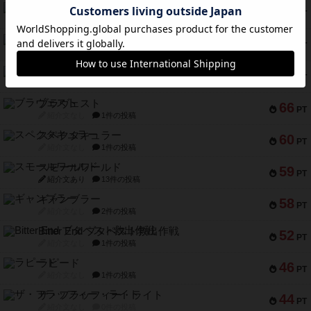
宵と暁の呪文書
75
PT
紹介文あり
8件の投稿
リスボン・トラム 28
73
PT
紹介文あり
9件の投稿
アマナイト
73
PT
紹介文なし
1件の投稿
ブラヴェスト
66
PT
紹介文なし
1件の投稿
スペクタキュラー
60
PT
紹介文なし
1件の投稿
スモールワールド
59
PT
紹介文あり
13件の投稿
ギャンブラー
58
PT
紹介文なし
2件の投稿
Bitter End ブタペスト救出作戦
52
PT
紹介文なし
1件の投稿
ラピード
46
PT
紹介文なし
1件の投稿
ザ・フラッフィー・ライト
44
PT
紹介文なし
0件の投稿