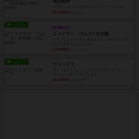
南北戦争
1983年にVictory Gamesが出版した『The Civil ...
約17時間前
by Chaco
レビュー
画像付き
ファイアー・ブルズ / 火牛陣
火牛を引き連れて敵を殲滅させる。縦か斜めで前2
列まで攻撃できるが、自分...
約19時間前
by うらまこ
レビュー
フリップ７
カードをめくるかパスをするかを決めてパスした
時のカード数字が得点になる...
約19時間前
by mob567