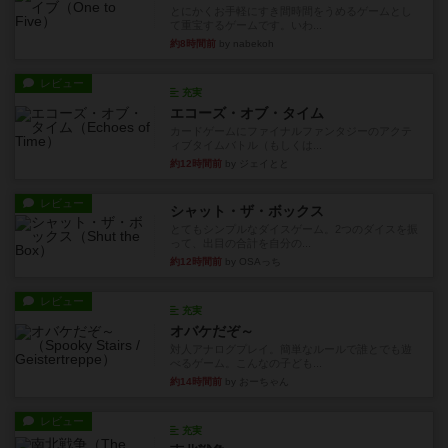
とにかくお手軽にすき間時間をうめるゲームとし
て重宝するゲームです。いわ...
約8時間前
by nabekoh
レビュー
充実
エコーズ・オブ・タイム
カードゲームにファイナルファンタジーのアクテ
ィブタイムバトル（もしくは...
約12時間前
by ジェイとと
レビュー
シャット・ザ・ボックス
とてもシンプルなダイスゲーム。2つのダイスを振
って、出目の合計を自分の...
約12時間前
by OSAっち
レビュー
充実
オバケだぞ～
対人アナログプレイ。簡単なルールで誰とでも遊
べるゲーム。こんなの子ども...
約14時間前
by おーちゃん
レビュー
充実