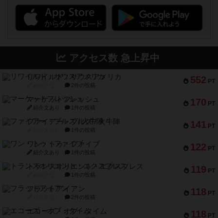
アクセス数 急上昇中
リワイルド：サウスアメリカ
552
PT
紹介文なし
2件の投稿
マーケットフレッシュ
170
PT
紹介文あり
1件の投稿
ファイアー・ブルズ / 火牛陣
141
PT
紹介文なし
1件の投稿
ワン・トゥ・ファイブ
122
PT
紹介文あり
1件の投稿
トランスオリエント・エクスプレス
119
PT
紹介文なし
1件の投稿
フラットアイアン
118
PT
紹介文なし
2件の投稿
エコーズ・オブ・タイム
118
PT