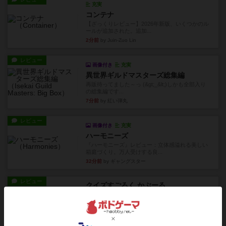
充実
コンテナ
【ざっくりレビュー】2026年新版、いくつかのル
ールが追加された。追加...
2分前
by Juin-Zuo Lin
レビュー
画像付き
充実
異世界ギルドマスターズ総集編
再販待ってました～っ (&gt;_&lt;)しかも全部入り
の総集編です...
7分前
by 紅い弾丸
レビュー
画像付き
充実
ハーモニーズ
『ハーモニーズ』レビュー：立体感溢れる美しい
箱庭づくり。万人受けする良...
32分前
by ギャングスター
レビュー
クイズすごろく かぶーる
箱絵のデザインは小学校低学年向きの風情があり
ますが、問題のレベルによっ...
40分前
by いち