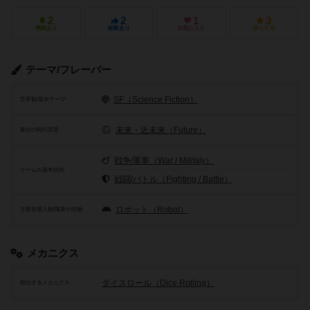
2
2
1
3
興味あり
経験あり
お気に入り
持ってる
テーマ/フレーバー
SF（Science Fiction）
世界観/基本テーマ
未来・近未来（Future）
舞台の時代背景
戦争/軍事（War / Militaly）
ゲームの基本目的
戦闘/バトル（Fighting / Battle）
ロボット（Robot）
主要登場人物/職業や生物
メカニクス
ダイスロール（Dice Rolling）
頻出するメカニクス