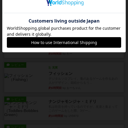
レビュー
充実
クルーバージュ
リプレイ性のある推理ゲームかつ手軽に遊べる素
晴らしいゲームで、対戦、協...
約1時間前
by いち
レビュー
マスクメン
マスクメンすごい好き（プロレスも好き）。強い
やつを決めるというより、ジ...
約5時間前
by わー
レビュー
充実
フィッシェン
デジタルソロプレイ。毒のあるゲームを作るあの
人がデザイン。箱絵からもう...
約6時間前
by おーちゃん
レビュー
ナンジャモンジャ・ミドリ
私は吃音を持っているのですが、友達と集まって
このゲームをした際、3ゲー...
約10時間前
by 155973
レビュー