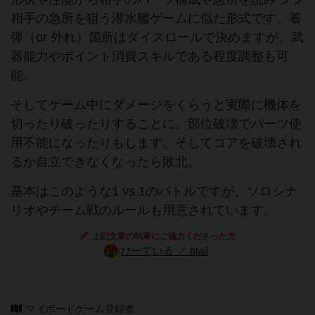
相手の急所を狙う潜水艦ゲームに似た形式です。着
弾（or 外れ）箇所はダイスロールで決めますが、武
器能力やポイント消費スキルである程度調整も可
能。
そしてゲーム中にダメージをくらうと実際に機体を
切ったり破ったりすることに。部位破壊でパーツ使
用不能になったりもします。そしてコアを破壊され
るか自立できなくなったら敗北。
基本はこのような1 vs 1のバトルですが、ソロシナ
リオやチーム戦のルールも用意されています。
上記文章の執筆にご協力くださった方
びーている ／ btail
マイボードゲーム登録者