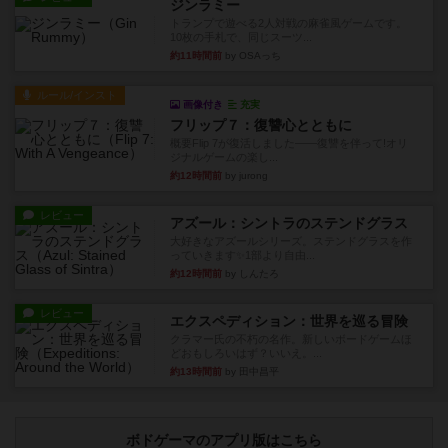
ジンラミー
トランプで遊べる2人対戦の麻雀風ゲームです。
10枚の手札で、同じスーツ...
約11時間前
by OSAっち
ルール/インスト
画像付き
充実
フリップ７：復讐心とともに
概要Flip 7が復活しました――復讐を伴って!オリ
ジナルゲームの楽し...
約12時間前
by jurong
レビュー
アズール：シントラのステンドグラス
大好きなアズールシリーズ。ステンドグラスを作
っていきます✨1部より自由...
約12時間前
by しんたろ
レビュー
エクスペディション：世界を巡る冒険
クラマー氏の不朽の名作。新しいボードゲームほ
どおもしろいはず？いいえ。...
約13時間前
by 田中昌平
ボドゲーマのアプリ版はこちら