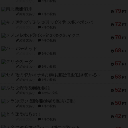
紹介文なし
8件の投稿
南北戦争
79
PT
紹介文あり
1件の投稿
キャプテン・フリップ：イスラ・ボンバ
72
PT
紹介文なし
2件の投稿
メメントオンラインタクティクス
70
PT
紹介文あり
4件の投稿
パーミッド
68
PT
紹介文なし
1件の投稿
クリーグ
57
PT
紹介文あり
1件の投稿
セミファイナル ～お前はまだ生きている～
53
PT
紹介文あり
1件の投稿
ふたつの街の物語
52
PT
紹介文あり
18件の投稿
クランク! ：冒険者たち（拡張）
50
PT
紹介文あり
4件の投稿
とうほうの！
42
PT
紹介文なし
1件の投稿
スターマイン・ラミー ポケット