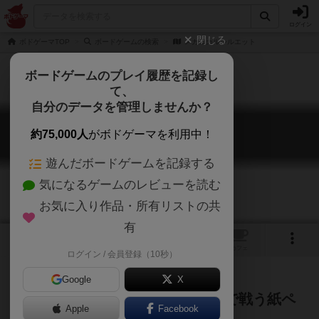
ログイン
閉じる
ボドゲーマTOP
ボードゲームの検索
メカニカルシルエット
ボードゲームのプレイ履歴を記録し
て、
自分のデータを管理しませんか？
メカニカルシルエット
約75,000人
がボドゲーマを利用中！
Mechanical Silhouette
遊んだボードゲームを記録する
気になるゲームのレビューを読む
お気に入り作品・所有リストの共
有
1
2
トップ
画像
動画
レビュー
カフェ
ログイン / 会員登録（10秒）
Google
X
立つ！壊れる！立体的なロボットで戦う紙ペ
Apple
Facebook
ン！