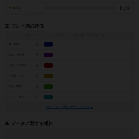
-
非公開
1点の人
プレイ感の評価
トグルスイッチを押すとプレイ感（
※
）の投票ができます
0
運・確率
0
戦略・判断力
0
交渉・立ち回り
0
心理戦・ブラフ
0
攻防・戦闘
0
アート・外見
似たプレイ感のゲームを探す→
データに関する報告