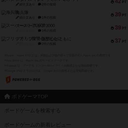
42
PT
紹介文あり
2件の投稿
海兵隊
39
PT
紹介文あり
1件の投稿
スーパーストア3000
39
PT
紹介文なし
1件の投稿
フリップ７：復讐心とともに
37
PT
紹介文なし
2件の投稿
※Apple、Apple のロゴ は、米国および他の国々で登録されたApple Inc.の商標です。
※App Store は、Apple Inc.のサービスマークです。
※Android は、グーグル インコーポレイテッドの商標または登録商標です。
※Google Play とそのロゴは、Google Inc.の商標または登録商標です。
ボドゲーマTOP
ボードゲームを検索する
ボードゲームの新着レビュー