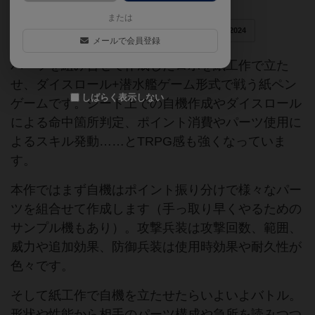
または
ゲームマーケット2024秋
コンプリボドゲコンペ2024
メールで会員登録
パーツを組み合せて作成したロボを紙工作で立た
せ、ダイスロール+潜水艦ゲーム形式で戦う紙ペン
しばらく表示しない
ゲームです。シート上での自機作成やダイスロール
による命中箇所判定、ポイント消費やパーツ使用に
よるスキル発動……とTRPG感も強くなっていま
す。
本作ではまず自機はポイント振り分けで様々なパー
ツを組合せて作成します（手っ取り早くやるための
サンプル機もあり）。攻撃兵装は攻撃回数、範囲、
威力や追加効果、防御兵装は使用時効果や耐久性が
色々です。
そして紙工作で自機を立たせたらいよいよバトル。
形状や性能から相手のパーツ構成や急所を読みつつ