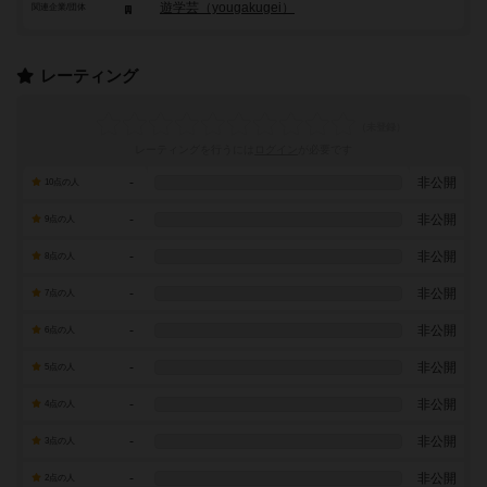
遊学芸（yougakugei）
関連企業/団体
レーティング
レーティングを行うには
ログイン
が必要です
-
非公開
10点の人
-
非公開
9点の人
-
非公開
8点の人
-
非公開
7点の人
-
非公開
6点の人
-
非公開
5点の人
-
非公開
4点の人
-
非公開
3点の人
-
非公開
2点の人