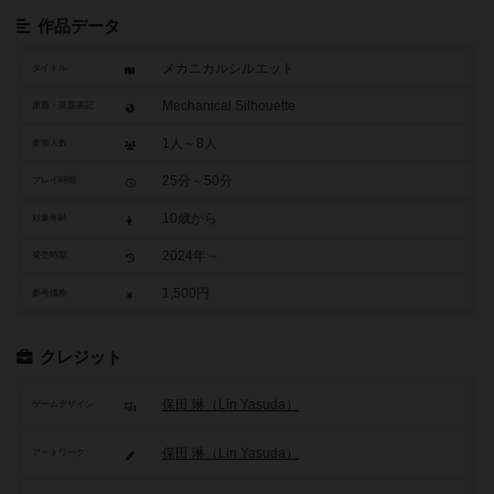
作品データ
メカニカルシルエット
タイトル
Mechanical Silhouette
原題・英題表記
1人～8人
参加人数
25分～50分
プレイ時間
10歳から
対象年齢
2024年～
発売時期
1,500円
参考価格
クレジット
保田 琳（Lin Yasuda）
ゲームデザイン
保田 琳（Lin Yasuda）
アートワーク