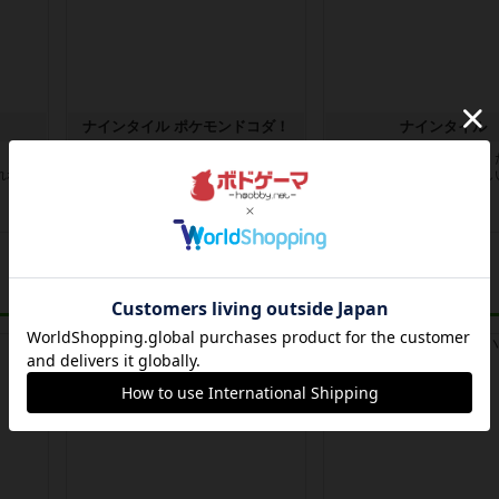
ナインタイル ポケモンドコダ！
ナインタイル
、どれ
ナインタイルの記号がポケモンにな
お題通りに並べたら勝ち！
れれ
ってます。それだけで子供の食いつ
だけですが、なかなか難し
きが違...
ね。でも...
7日前
の投稿
7日前
の投稿
レビュー
レビュー