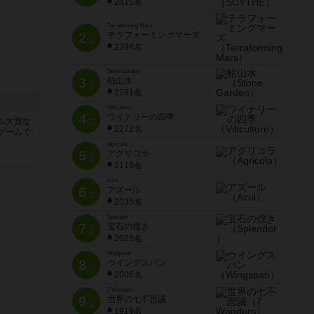
2415名
Terraforming Mars
2
テラフォーミングマーズ
位
2394名
Stone Garden
3
枯山水
位
2281名
Viticulture
4
ワイナリーの四季
ム大賞な
位
2272名
ゲームで
Agricola
5
アグリコラ
位
2119名
Azul
6
アズール
位
2035名
Splendor
7
宝石の煌き
位
2028名
Wingspan
8
ウイングスパン
位
2006名
7 Wonders
9
世界の七不思議
位
1919名