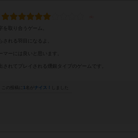
字を取り合うゲーム。
らされる羽目になるよ。
ーマーには良いと思います。
出されてプレイされる燻銀タイプのゲームです。
この投稿に
1
名が
ナイス！
しました