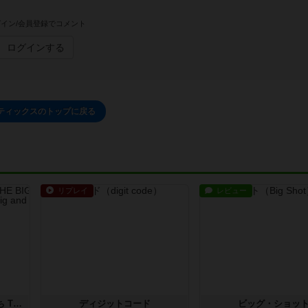
イン/会員登録でコメント
ログインする
ティックスのトップに戻る
リプレイ
レビュー
アグリコラ：牧場の動物たち THE BIG BOX
ディジットコード
ビッグ・ショッ