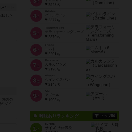
3
位
2528名
ルハート
Battle Line
4
バトルライン
sが出版した
位
2377名
Terraforming Mars
5
テラフォーミングマーズ
位
2370名
6 nimmt!
6
ニムト
位
2201名
Carcassonne
7
カルカソンヌ
位
2190名
Wingspan
8
ウイングスパン
位
2149名
Azul
9
アズール
位
、海外の
1903名
型のダイ
興味ありランキング
トップ50
SCYTHE
1
サイズ -大鎌戦役-
位