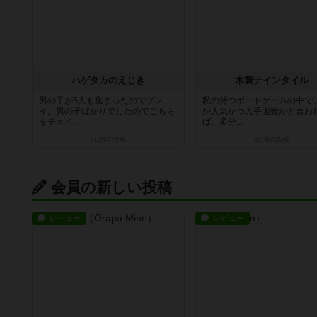
ハゲタカのえじき
木製ナインタイル
男の子が5人も集まったのでプレ
私の持つボードゲームの中で
イ。男の子ばかりでしたのでこちら
が人気かつ入手困難かと言わ
をチョイ...
ば、多分...
4日前
の投稿
6日前
の投稿
会員の新しい投稿
レビュー
レビュー