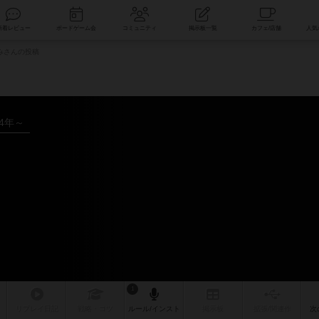
索
新着レビュー
ボードゲーム会
コミュニティ
掲示板一覧
みさんの投稿
04年～
1
リプレイ
日記
戦略
・コツ
ルール
/インスト
掲示板
拡張/関連
作
次