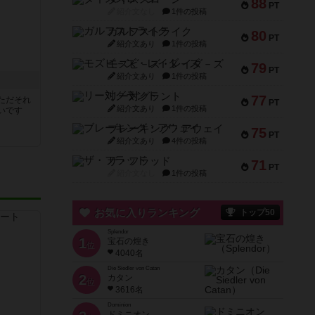
88
PT
紹介文なし
1件の投稿
ガルフストライク
80
PT
紹介文あり
1件の投稿
モズビ－ズ・レイダ－ズ
79
PT
紹介文あり
1件の投稿
リー対グラント
77
ただそれ
PT
紹介文あり
1件の投稿
いです
ブレーキング・アウェイ
75
PT
紹介文あり
4件の投稿
ザ・フラッド
71
PT
紹介文なし
1件の投稿
お気に入りランキング
トップ50
Splendor
1
宝石の煌き
位
4040名
Die Siedler von Catan
2
カタン
位
3616名
Dominion
ドミニオン