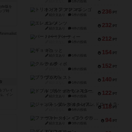
紹介文なし
1件の投稿
yte版を
トリオンフ ア マレンゴ
236
ップ時
PT
紹介文あり
1件の投稿
エレメンツ
232
PT
紹介文あり
4件の投稿
バー！パーティー
212
PT
紹介文なし
1件の投稿
ギョッと
154
PT
紹介文あり
1件の投稿
クルティボ
152
PT
紹介文なし
1件の投稿
ブラヴェスト
140
PT
タ
紹介文なし
1件の投稿
をプレイ
ドブル：ポケットモンスター
122
PT
ね。イン
紹介文あり
4件の投稿
ジャンヌ・ダルク-オルレアン ドロー＆ライト
118
PT
紹介文なし
5件の投稿
ファースト・イン・フライト
94
PT
紹介文あり
3件の投稿
ダイススローン