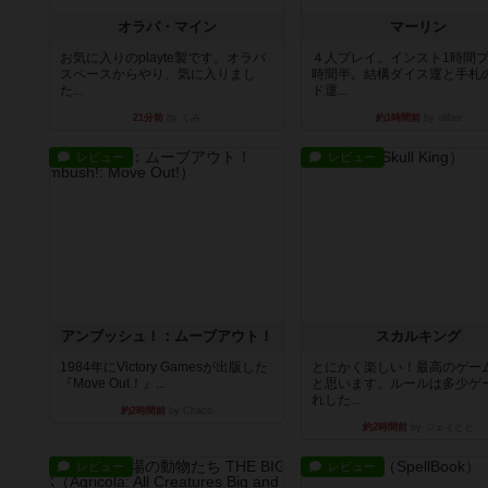
オラパ・マイン
マーリン
お気に入りのplayte製です。オラパ
４人プレイ。インスト1時間プ
スペースからやり、気に入りまし
時間半。結構ダイス運と手札
た...
ド運...
21分前
by くみ
約1時間前
by oliber
レビュー
レビュー
アンブッシュ！：ムーブアウト！
スカルキング
1984年にVictory Gamesが出版した
とにかく楽しい！最高のゲー
『Move Out！』...
と思います。ルールは多少ゲ
れした...
約2時間前
by Chaco
約2時間前
by ジェイとと
レビュー
レビュー