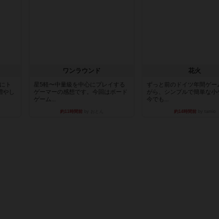
ワンラウンド
花火
魔にト
星5軽〜中量級を中心にプレイする
ずっと前のドイツ年間ゲー
増やし
ゲーマーの感想です。今回はボード
がら、シンプルで簡単な小
ゲーム...
今でも...
約11時間前
by おとん
約14時間前
by tamio