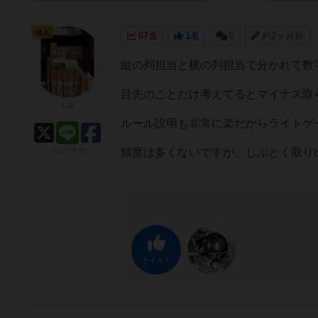
仙人
67名
1名
0
約2ヶ月前
縦の列担当と横の列担当で分かれて数
目先のことだけ考えてるとマイナス取
くみ
ルール説明も非常に楽だからライトゲ
シェアする
頻度は多くないですが、しぶとく取り
ナイス！