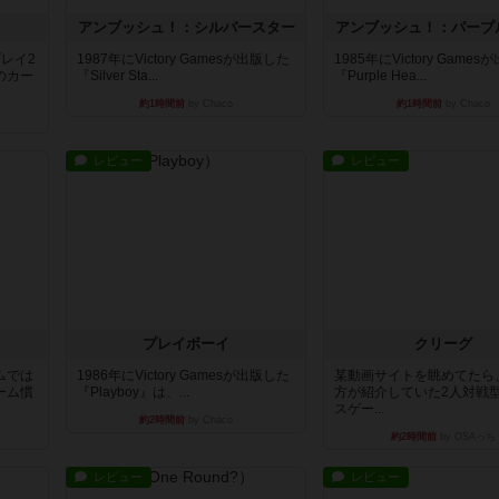
アンブッシュ！：シルバースター
アンブッシュ！：パープ
レイ2
1987年にVictory Gamesが出版した
1985年にVictory Game
のカー
『Silver Sta...
『Purple Hea...
約1時間前
by Chaco
約1時間前
by Chaco
レビュー
レビュー
プレイボーイ
クリーグ
ムでは
1986年にVictory Gamesが出版した
某動画サイトを眺めてたら
ーム慣
『Playboy』は、...
方が紹介していた2人対戦
スゲー...
約2時間前
by Chaco
約2時間前
by OSAっち
レビュー
レビュー