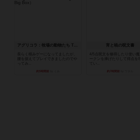
アグリコラ：牧場の動物たち THE BIG BOX
宵と暁の呪文書
長らく積みゲーになってましたが、
4/5点呪文を修得したり使い
腰を据えてプレイできましたのでや
ークンを捧げたりして得点を
ってみ...
てい...
約5時間前
by くみ
約7時間前
by ワタル