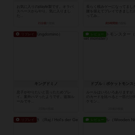
お気に入りのplayte製です。オラパ
長らく積みゲーになってまし
スペースからやり、気に入りまし
腰を据えてプレイできました
た...
ってみ...
21分前
の投稿
約5時間前
の投稿
リプレイ
レビュー
キングドミノ
ドブル：ポケットモンス
息子がやりたいと言ったためプレ
ルールはいろいろありますが
イ。案外ハマったようです。追加ル
のカードを比べると一匹だけ
ールでキ...
ケモン...
2日前
の投稿
2日前
の投稿
リプレイ
レビュー