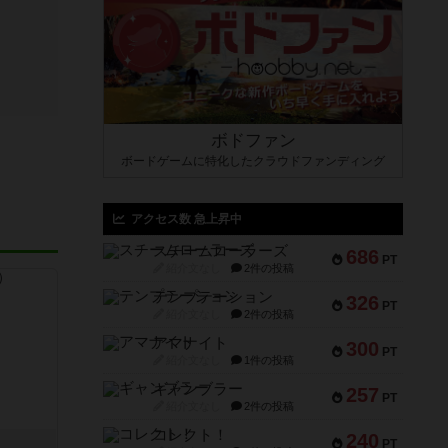
ボドファン
ボードゲームに特化したクラウドファンディング
アクセス数 急上昇中
スチームローラーズ
686
PT
紹介文なし
2件の投稿
テンプテーション
326
PT
紹介文なし
2件の投稿
アマナイト
300
PT
紹介文なし
1件の投稿
ギャンブラー
257
PT
紹介文なし
2件の投稿
コレクト！
240
ト
PT