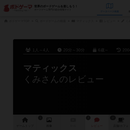
世界のボードゲームを楽しもう！
ボードゲーム専門の総合情報サイト
データベース
検
ボドゲーマTOP
ボードゲームの検索
マティックス
レビュー
く
1人～4人
20分～30分
6歳～
20
マティックス
くみさんのレビュー
1
3
17
ゲーム
トップ
画像
動画
レビュー
店舗/
カフェ