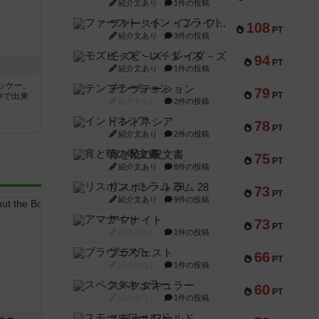
紹介文あり
1件の投稿
ファースト・イン・フライト
108
PT
紹介文あり
3件の投稿
モズビ－ズ・レイダ－ズ
94
PT
紹介文あり
1件の投稿
ッケー。
テンプテーション
79
PT
棒で出来
紹介文なし
2件の投稿
インドネシア
78
PT
紹介文あり
2件の投稿
宵と暁の呪文書
75
PT
紹介文あり
8件の投稿
リスボン・トラム 28
73
PT
紹介文あり
9件の投稿
アマナイト
73
PT
紹介文なし
1件の投稿
ブラヴェスト
66
PT
紹介文なし
1件の投稿
スペクタキュラー
60
PT
紹介文なし
1件の投稿
スモールワールド