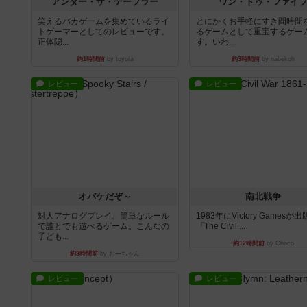
アンダー・ザ・テーブラー
ワン・トゥ・ファイ
笑えるバカゲームを集めているライ
とにかくお手軽にすき間時間
トゲーマーとしてのレビューです。
るゲームとして重宝するゲー
正体隠...
す。いわ...
約1時間前
by toyota
約3時間前
by nabekoh
レビュー
レビュー
オバケだぞ～
南北戦争
対人アナログプレイ。簡単なルール
1983年にVictory Gamesが
で誰とでも遊べるゲーム。こんなの
『The Civil ...
子ども...
約12時間前
by Chaco
約8時間前
by おーちゃん
レビュー
レビュー