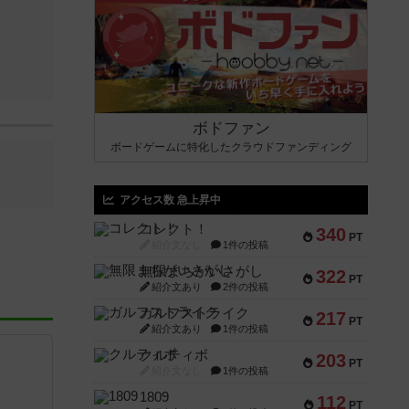
ボドファン
ボードゲームに特化したクラウドファンディング
アクセス数 急上昇中
コレクト！
340
PT
紹介文なし
1件の投稿
無限まちがいさがし
322
PT
紹介文あり
2件の投稿
ガルフストライク
217
PT
紹介文あり
1件の投稿
クルティボ
203
PT
紹介文なし
1件の投稿
1809
112
PT