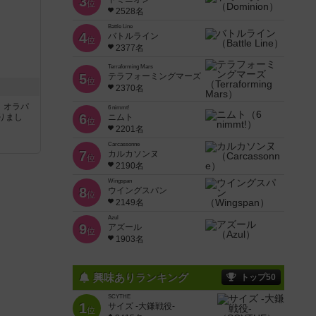
3
位
2528名
Battle Line
4
バトルライン
位
2377名
Terraforming Mars
5
テラフォーミングマーズ
位
2370名
す。オラパ
6 nimmt!
6
りまし
ニムト
位
2201名
Carcassonne
7
カルカソンヌ
位
2190名
Wingspan
8
ウイングスパン
位
2149名
Azul
9
アズール
位
1903名
興味ありランキング
トップ50
SCYTHE
1
サイズ -大鎌戦役-
位