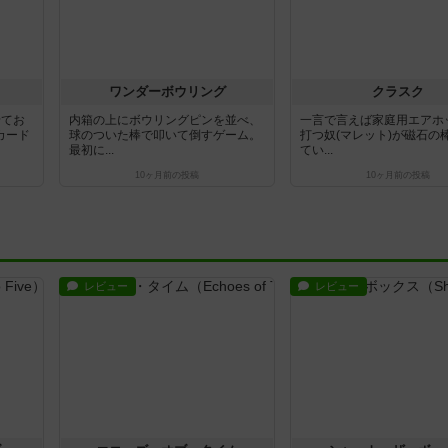
ワンダーボウリング
クラスク
せてお
内箱の上にボウリングピンを並べ、
一言で言えば家庭用エアホ
カード
球のついた棒で叩いて倒すゲーム。
打つ奴(マレット)が磁石の
最初に...
てい...
10ヶ月前
の投稿
10ヶ月前
の投稿
レビュー
レビュー