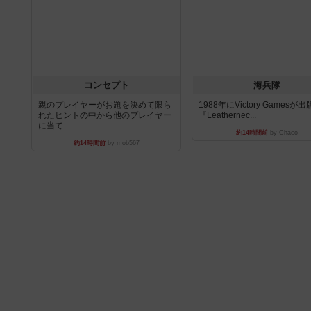
コンセプト
海兵隊
親のプレイヤーがお題を決めて限ら
1988年にVictory Gamesが
れたヒントの中から他のプレイヤー
『Leathernec...
に当て...
約14時間前
by Chaco
約14時間前
by mob567