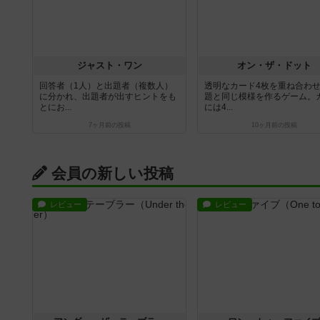
ジャスト・ワン
オン・ザ・ドット
回答者（1人）と出題者（複数人）
透明なカード4枚を重ね合わ
に分かれ、出題者が出すヒントをも
題と同じ模様を作るゲーム。
とにお...
には4...
7ヶ月前
の投稿
10ヶ月前
の投稿
会員の新しい投稿
レビュー
レビュー