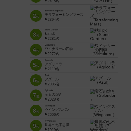
2415名
Terraforming Mars
2
テラフォーミングマーズ
位
2394名
Stone Garden
3
枯山水
位
2281名
Viticulture
4
ワイナリーの四季
位
2272名
Agricola
5
アグリコラ
位
2119名
Azul
6
アズール
位
2035名
Splendor
7
宝石の煌き
位
2028名
Wingspan
8
ウイングスパン
位
2006名
7 Wonders
9
世界の七不思議
位
1919名