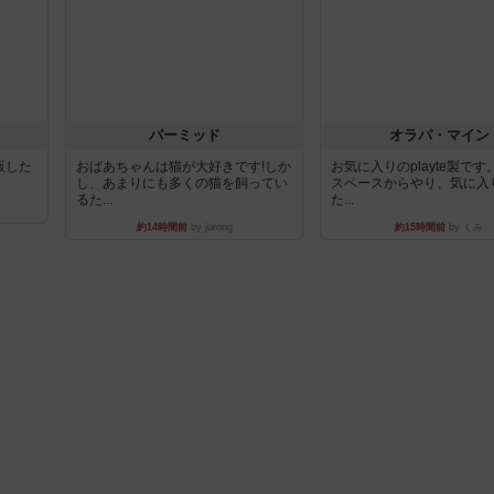
パーミッド
オラパ・マイン
出版した
おばあちゃんは猫が大好きです!しか
お気に入りのplayte製で
し、あまりにも多くの猫を飼ってい
スペースからやり、気に入
るた...
た...
約14時間前
by jurong
約15時間前
by くみ