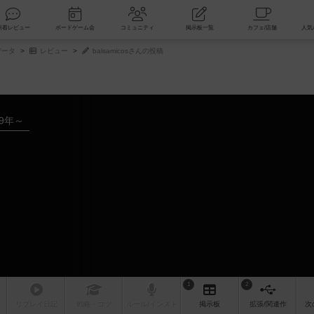
索
新着レビュー
ボードゲーム会
コミュニティ
掲示板一覧
データ
レビュー
balsamicosさんの投稿
09年～
1
2
リプレイ
日記
戦略
・コツ
ルール
/インスト
掲示板
拡張/関連
作
次