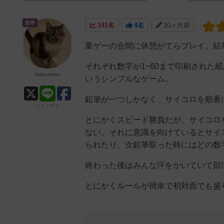
皇帝
141名
4名
10ヶ月前
重ゲーの合間に休憩がてらプレイ。結
それぞれ数字が1~60まで印刷された
balsamicos
いうシンプルなゲーム。
鉛筆が一つしかなく、サイコロを順番
シェアする
とにかくスピード勝負だが、サイコロ
ない。それに意識を向けているとサイ
られたり、次鉛筆取った時にはどの数
終わった後はみんな汗をかいていて部
とにかくルールが簡単で初対面でも盛