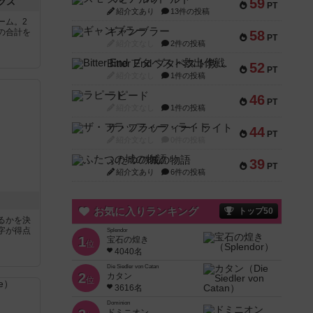
59
クス
PT
紹介文あり
13件の投稿
ーム。2
ギャンブラー
の合計を
58
PT
紹介文なし
2件の投稿
Bitter End ブタペスト救出作戦
52
PT
紹介文なし
1件の投稿
ラピード
46
PT
紹介文なし
1件の投稿
ザ・フラッフィー・ライト
44
PT
紹介文なし
0件の投稿
ふたつの城の物語
39
PT
紹介文あり
6件の投稿
お気に入りランキング
トップ50
るかを決
字が得点
Splendor
1
宝石の煌き
位
4040名
Die Siedler von Catan
2
カタン
位
3616名
Dominion
ドミニオン