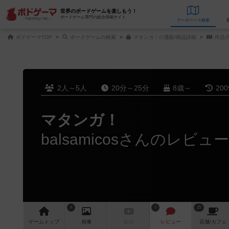
世界のボードゲームを楽しもう！
ボードゲーム専門の総合情報サイト
データベース
検
ボドゲーマTOP
ボードゲームの検索
マタンガ！の通販/商品詳細
作品
2人～5人
20分～25分
8歳～
20
マタンガ！
balsamicosさんのレビュー
4
7
25
ゲーム
トップ
画像
動画
レビュー
店舗/
カフェ