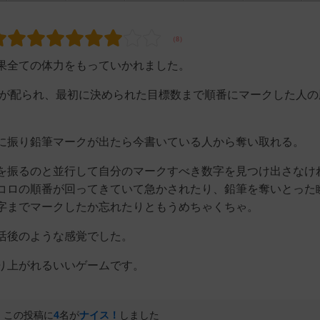
果全ての体力をもっていかれました。
紙が配られ、最初に決められた目標数まで順番にマークした人の
に振り鉛筆マークが出たら今書いている人から奪い取れる。
を振るのと並行して自分のマークすべき数字を見つけ出さなけ
コロの順番が回ってきていて急かされたり、鉛筆を奪いとった
字までマークしたか忘れたりともうめちゃくちゃ。
活後のような感覚でした。
り上がれるいいゲームです。
この投稿に
4
名が
ナイス！
しました