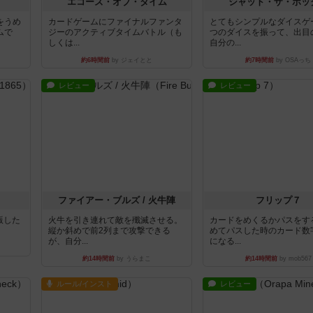
ブ
エコーズ・オブ・タイム
シャット・ザ・ボッ
をうめ
カードゲームにファイナルファンタ
とてもシンプルなダイスゲ
ムで
ジーのアクティブタイムバトル（も
つのダイスを振って、出目
しくは...
自分の...
約6時間前
by ジェイとと
約7時間前
by OSAっち
レビュー
レビュー
ファイアー・ブルズ / 火牛陣
フリップ７
出版した
火牛を引き連れて敵を殲滅させる。
カードをめくるかパスをす
縦か斜めで前2列まで攻撃できる
めてパスした時のカード数
が、自分...
になる...
約14時間前
by うらまこ
約14時間前
by mob567
ルール/インスト
レビュー