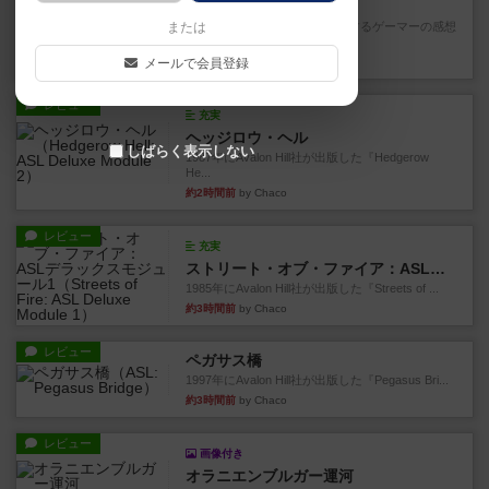
コルトエクスプレス
または
星7軽〜中量級を中心にプレイするゲーマーの感想
です。ボードゲーム会にて...
メールで会員登録
1分前
by おとん
レビュー
充実
ヘッジロウ・ヘル
しばらく表示しない
1987年にAvalon Hill社が出版した『Hedgerow
He...
約2時間前
by Chaco
レビュー
充実
ストリート・オブ・ファイア：ASLデラックスモジュール1
1985年にAvalon Hill社が出版した『Streets of ...
約3時間前
by Chaco
レビュー
ペガサス橋
1997年にAvalon Hill社が出版した『Pegasus Bri...
約3時間前
by Chaco
レビュー
画像付き
オラニエンブルガー運河