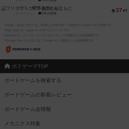
紹介文なし
1件の投稿
フリップ７：復讐心とともに
37
PT
紹介文なし
2件の投稿
※Apple、Apple のロゴ は、米国および他の国々で登録されたApple Inc.の商標です。
※App Store は、Apple Inc.のサービスマークです。
※Android は、グーグル インコーポレイテッドの商標または登録商標です。
※Google Play とそのロゴは、Google Inc.の商標または登録商標です。
ボドゲーマTOP
ボードゲームを検索する
ボードゲームの新着レビュー
ボードゲーム会情報
メカニクス特集