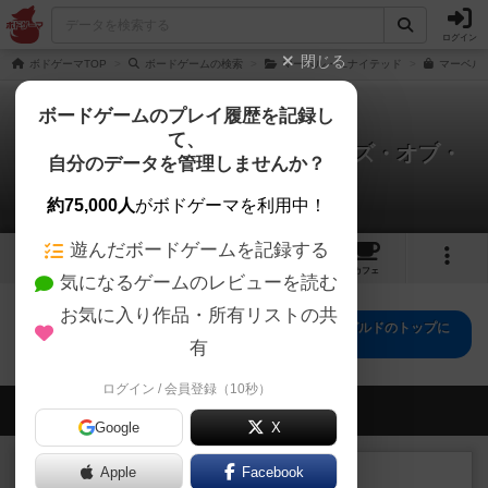
ログイン
閉じる
ボドゲーマTOP
ボードゲームの検索
マーベル・ユナイテッド
マーベルユナ
ボードゲームのプレイ履歴を記録し
て、
マーベル・ユナイテッド：テイルズ・オブ・
自分のデータを管理しませんか？
アスガルド
0件のリプレイ日記
約75,000人
がボドゲーマを利用中！
遊んだボードゲームを記録する
2
14
トップ
画像
動画
レビュー
カフェ
気になるゲームのレビューを読む
お気に入り作品・所有リストの共
マーベル・ユナイテッド：テイルズ・オブ・アスガルドのトップに
戻る
有
ログイン / 会員登録（10秒）
会員の新しい投稿
Google
X
レビュー
Apple
Facebook
画像付き
充実