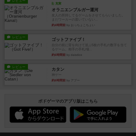
レビュー
充実
オラニエンブルガー運河
友人の所持してるゲームをさせてもらいました。
まだワーカーの置いていない...
約4時間前
by おっちょこちょい
レビュー
ゴットファイブ！
自分の前に背を向けて並ぶ5枚の手札の数字を当て
るゲーム。相手の手札/場...
約6時間前
by daisdice
レビュー
カタン
神ゲー
約6時間前
by アプー
ボドゲーマのアプリ版はこちら