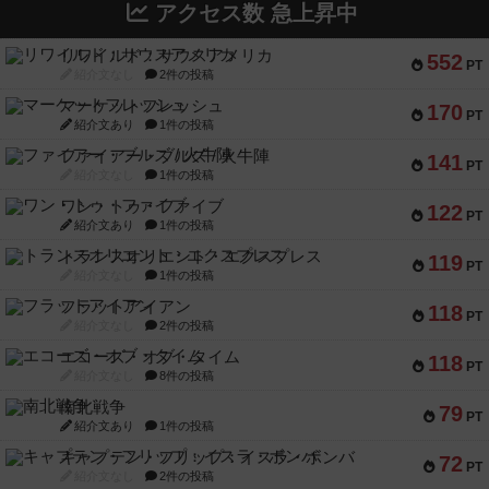
アクセス数 急上昇中
リワイルド：サウスアメリカ
552
PT
紹介文なし
2件の投稿
マーケットフレッシュ
170
PT
紹介文あり
1件の投稿
ファイアー・ブルズ / 火牛陣
141
PT
紹介文なし
1件の投稿
ワン・トゥ・ファイブ
122
PT
紹介文あり
1件の投稿
トランスオリエント・エクスプレス
119
PT
紹介文なし
1件の投稿
フラットアイアン
118
PT
紹介文なし
2件の投稿
エコーズ・オブ・タイム
118
PT
紹介文なし
8件の投稿
南北戦争
79
PT
紹介文あり
1件の投稿
キャプテン・フリップ：イスラ・ボンバ
72
PT
紹介文なし
2件の投稿