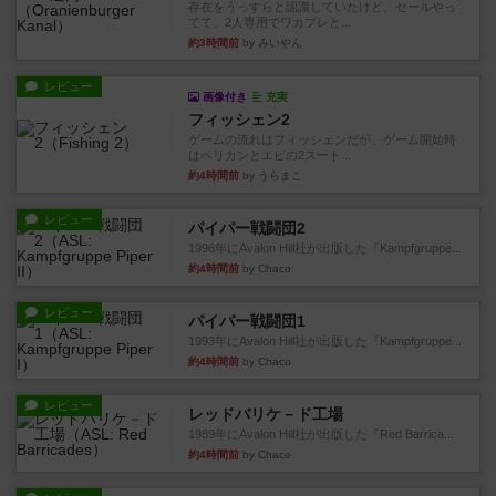
存在をうっすらと認識していたけど、セールやっ
てて、2人専用でワカプレと...
約3時間前
by みいやん
レビュー
画像付き
充実
フィッシェン2
ゲームの流れはフィッシェンだが、ゲーム開始時
はペリカンとエビの2スート...
約4時間前
by うらまこ
レビュー
パイパー戦闘団2
1996年にAvalon Hill社が出版した『Kampfgruppe...
約4時間前
by Chaco
レビュー
パイパー戦闘団1
1993年にAvalon Hill社が出版した『Kampfgruppe...
約4時間前
by Chaco
レビュー
レッドバリケ－ド工場
1989年にAvalon Hill社が出版した『Red Barrica...
約4時間前
by Chaco