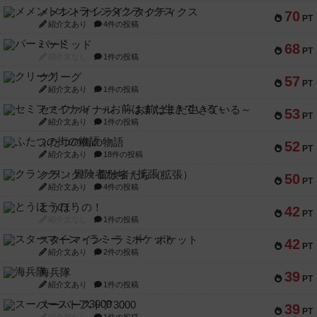
メメントオンラインタクティクス
70
PT
紹介文あり
4件の投稿
パーミッド
68
PT
紹介文なし
1件の投稿
クリーグ
57
PT
紹介文あり
1件の投稿
セミファイナル ～お前はまだ生きている～
53
PT
紹介文あり
1件の投稿
ふたつの街の物語
52
PT
紹介文あり
18件の投稿
クランク! ：冒険者たち（拡張）
50
PT
紹介文あり
4件の投稿
とうほうの！
42
PT
紹介文なし
1件の投稿
スターマイン・ラミー ポケット
42
PT
紹介文あり
2件の投稿
海兵隊
39
PT
紹介文あり
1件の投稿
スーパーストア3000
39
PT