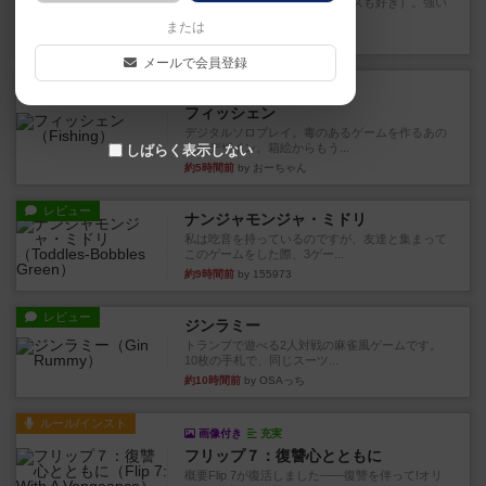
マスクメンすごい好き（プロレスも好き）。強い
やつを決めるというより、ジ...
または
約4時間前
by わー
メールで会員登録
レビュー
充実
フィッシェン
デジタルソロプレイ。毒のあるゲームを作るあの
人がデザイン。箱絵からもう...
しばらく表示しない
約5時間前
by おーちゃん
レビュー
ナンジャモンジャ・ミドリ
私は吃音を持っているのですが、友達と集まって
このゲームをした際、3ゲー...
約9時間前
by 155973
レビュー
ジンラミー
トランプで遊べる2人対戦の麻雀風ゲームです。
10枚の手札で、同じスーツ...
約10時間前
by OSAっち
ルール/インスト
画像付き
充実
フリップ７：復讐心とともに
概要Flip 7が復活しました――復讐を伴って!オリ