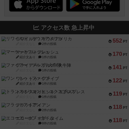
アクセス数 急上昇中
リワイルド：サウスアメリカ
552
PT
紹介文なし
2件の投稿
マーケットフレッシュ
170
PT
紹介文あり
1件の投稿
ファイアー・ブルズ / 火牛陣
141
PT
紹介文なし
1件の投稿
ワン・トゥ・ファイブ
122
PT
紹介文あり
1件の投稿
トランスオリエント・エクスプレス
119
PT
紹介文なし
1件の投稿
フラットアイアン
118
PT
紹介文なし
2件の投稿
エコーズ・オブ・タイム
118
PT
紹介文なし
8件の投稿