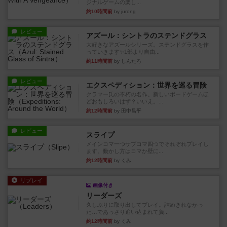
ジナルゲームの楽し...
約10時間前
by jurong
レビュー
アズール：シントラのステンドグラス
大好きなアズールシリーズ。ステンドグラスを作
っていきます✨1部より自由...
約11時間前
by しんたろ
レビュー
エクスペディション：世界を巡る冒険
クラマー氏の不朽の名作。新しいボードゲームほ
どおもしろいはず？いいえ。...
約12時間前
by 田中昌平
レビュー
スライプ
メインコマ一つサブコマ四つでそれぞれプレイし
ます。動かし方はコマか壁に...
約12時間前
by くみ
リプレイ
画像付き
リーダーズ
久しぶりに取り出してプレイ。詰めきれなかっ
た…であっさり追い込まれて負...
約12時間前
by くみ