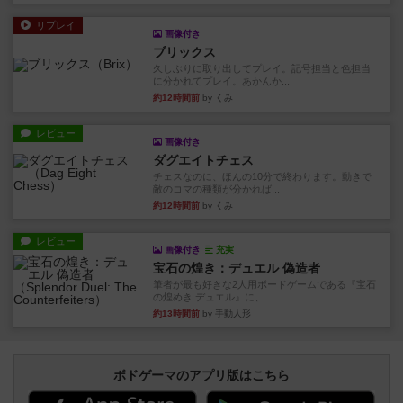
リプレイ
画像付き
ブリックス
久しぶりに取り出してプレイ。記号担当と色担当
に分かれてプレイ。あかんか...
約12時間前
by くみ
レビュー
画像付き
ダグエイトチェス
チェスなのに、ほんの10分で終わります。動きで
敵のコマの種類が分かれば...
約12時間前
by くみ
レビュー
画像付き
充実
宝石の煌き：デュエル 偽造者
筆者が最も好きな2人用ボードゲームである『宝石
の煌めき デュエル』に、...
約13時間前
by 手動人形
ボドゲーマのアプリ版はこちら