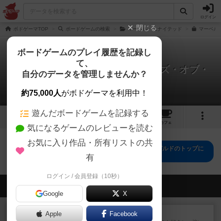
ログイン
閉じる
ボドゲーマTOP
ボードゲームの検索
マーベル・ユナイテッド
マーベルユナ
ボードゲームのプレイ履歴を記録し
て、
マーベル・ユナイテッド：テイルズ・オブ・
自分のデータを管理しませんか？
アスガルド
0件のルール/インスト
約75,000人
がボドゲーマを利用中！
遊んだボードゲームを記録する
2
14
トップ
画像
動画
レビュー
カフェ
気になるゲームのレビューを読む
お気に入り作品・所有リストの共
マーベル・ユナイテッド：テイルズ・オブ・アスガルドのトップに
戻る
有
ログイン / 会員登録（10秒）
会員の新しい投稿
Google
X
レビュー
マスクメン
Apple
Facebook