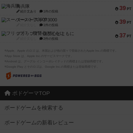
海兵隊
39
PT
紹介文あり
1件の投稿
スーパーストア3000
39
PT
紹介文なし
1件の投稿
フリップ７：復讐心とともに
37
PT
紹介文なし
2件の投稿
※Apple、Apple のロゴ は、米国および他の国々で登録されたApple Inc.の商標です。
※App Store は、Apple Inc.のサービスマークです。
※Android は、グーグル インコーポレイテッドの商標または登録商標です。
※Google Play とそのロゴは、Google Inc.の商標または登録商標です。
ボドゲーマTOP
ボードゲームを検索する
ボードゲームの新着レビュー