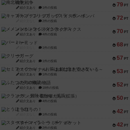
南北戦争
79
PT
紹介文あり
1件の投稿
キャプテン・フリップ：イスラ・ボンバ
72
PT
紹介文なし
2件の投稿
メメントオンラインタクティクス
70
PT
紹介文あり
4件の投稿
パーミッド
68
PT
紹介文なし
1件の投稿
クリーグ
57
PT
紹介文あり
1件の投稿
セミファイナル ～お前はまだ生きている～
53
PT
紹介文あり
1件の投稿
ふたつの街の物語
52
PT
紹介文あり
18件の投稿
クランク! ：冒険者たち（拡張）
50
PT
紹介文あり
4件の投稿
とうほうの！
42
PT
紹介文なし
1件の投稿
スターマイン・ラミー ポケット
42
PT
紹介文あり
2件の投稿