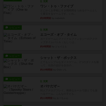
充実
ワン・トゥ・ファイブ
とにかくお手軽にすき間時間をうめるゲームとし
て重宝するゲームです。いわ...
約5時間前
by nabekoh
レビュー
充実
エコーズ・オブ・タイム
カードゲームにファイナルファンタジーのアクテ
ィブタイムバトル（もしくは...
約9時間前
by ジェイとと
レビュー
シャット・ザ・ボックス
とてもシンプルなダイスゲーム。2つのダイスを振
って、出目の合計を自分の...
約10時間前
by OSAっち
レビュー
充実
オバケだぞ～
対人アナログプレイ。簡単なルールで誰とでも遊
べるゲーム。こんなの子ども...
約11時間前
by おーちゃん