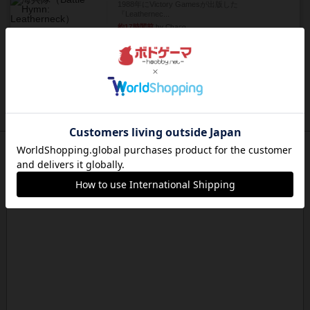
1988年にVictory Gamesが出版した
『Leathernec...
約17時間前
by Chaco
ルール/インスト
画像付き
充実
パーミッド
おばあちゃんは猫が大好きです!しかし、あまりに
も多くの猫を飼っているた...
約17時間前
by jurong