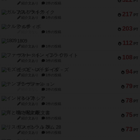
PT
紹介文あり
2件の投稿
ガルフストライク
217
PT
紹介文あり
1件の投稿
クルティボ
203
PT
紹介文なし
1件の投稿
1809
112
PT
紹介文あり
1件の投稿
ファースト・イン・フライト
108
PT
紹介文あり
3件の投稿
モズビ－ズ・レイダ－ズ
94
PT
紹介文あり
1件の投稿
テンプテーション
79
PT
紹介文なし
2件の投稿
インドネシア
78
PT
紹介文あり
2件の投稿
宵と暁の呪文書
75
PT
紹介文あり
8件の投稿
リスボン・トラム 28
73
PT
紹介文あり
9件の投稿