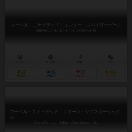
マーベル・ユナイテッド：エンター・スパイダーバース
Marvel United: Enter the Spider-Verse
1～4人
30～45分
14歳～
0件
27
36
15
136
興味あり
経験あり
お気に入り
持ってる
マーベル・ユナイテッド：リターン・シニスターシック
ス
Marvel United: Return of the Sinister Six