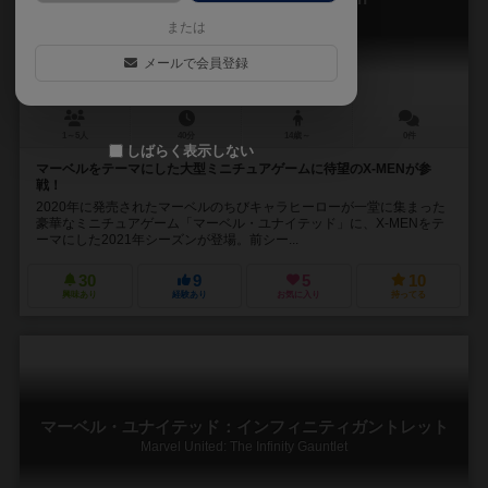
Marvel United: X-Men
または
メールで会員登録
1～5人
40分
14歳～
0件
しばらく表示しない
マーベルをテーマにした大型ミニチュアゲームに待望のX-MENが参
戦！
2020年に発売されたマーベルのちびキャラヒーローが一堂に集まった
豪華なミニチュアゲーム「マーベル・ユナイテッド」に、X-MENをテ
ーマにした2021年シーズンが登場。前シー...
30
9
5
10
興味あり
経験あり
お気に入り
持ってる
マーベル・ユナイテッド：インフィニティガントレット
Marvel United: The Infinity Gauntlet