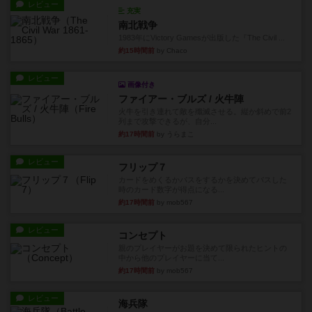
レビュー
充実
南北戦争
1983年にVictory Gamesが出版した『The Civil ...
約15時間前
by Chaco
レビュー
画像付き
ファイアー・ブルズ / 火牛陣
火牛を引き連れて敵を殲滅させる。縦か斜めで前2
列まで攻撃できるが、自分...
約17時間前
by うらまこ
レビュー
フリップ７
カードをめくるかパスをするかを決めてパスした
時のカード数字が得点になる...
約17時間前
by mob567
レビュー
コンセプト
親のプレイヤーがお題を決めて限られたヒントの
中から他のプレイヤーに当て...
約17時間前
by mob567
レビュー
海兵隊