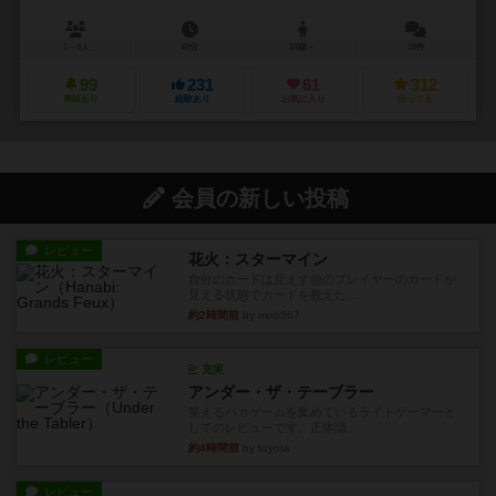
1～4人
40分
14歳～
10件
99
231
61
312
興味あり
経験あり
お気に入り
持ってる
会員の新しい投稿
レビュー
花火：スターマイン
自分のカードは見えず他のプレイヤーのカードが
見える状態でカードを教えた...
約2時間前
by mob567
レビュー
充実
アンダー・ザ・テーブラー
笑えるバカゲームを集めているライトゲーマーと
してのレビューです。正体隠...
約4時間前
by toyota
レビュー