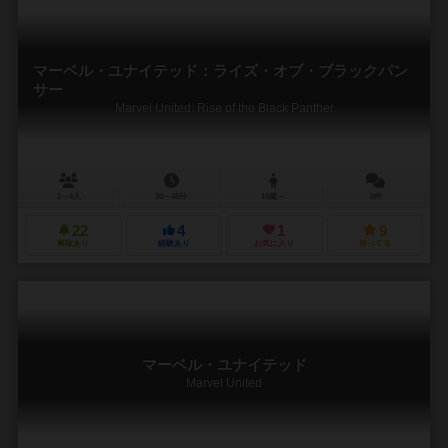
マーベル・ユナイテッド：ライズ・オブ・ブラックパン
サー
Marvel United: Rise of the Black Panther
1～4人
30～45分
14歳～
0件
22
4
1
9
興味あり
経験あり
お気に入り
持ってる
マーベル・ユナイテッド
Marvel United