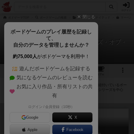
ログイン
閉じる
ボドゲーマTOP
ボードゲームの検索
マーベル・ユナイテッド
マーベルユナ
ボードゲームのプレイ履歴を記録し
て、
マーベル・ユナイテッド：テイルズ・オブ・
自分のデータを管理しませんか？
アスガルド
拡張/関連作品 8件
約75,000人
がボドゲーマを利用中！
遊んだボードゲームを記録する
2
14
トップ
画像
動画
レビュー
カフェ
気になるゲームのレビューを読む
マーベル・ユナイテッド：テイルズ・オブ・アスガルドに紐付いているボー
お気に入り作品・所有リストの共
ドゲーム一覧です。拡張版・続編・リメイク版などの同じシリーズを中心
に、関連性の強い作品をまとめています。
有
ログイン / 会員登録（10秒）
Google
X
Apple
Facebook
マーベル・ユナイテッド：X-men