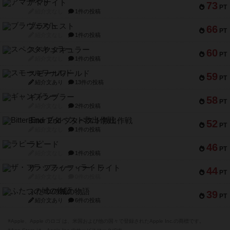
アマナイト
73
PT
紹介文なし
1件の投稿
ブラヴェスト
66
PT
紹介文なし
1件の投稿
スペクタキュラー
60
PT
紹介文なし
1件の投稿
スモールワールド
59
PT
紹介文あり
13件の投稿
ギャンブラー
58
PT
紹介文なし
2件の投稿
Bitter End ブタペスト救出作戦
52
PT
紹介文なし
1件の投稿
ラピード
46
PT
紹介文なし
1件の投稿
ザ・フラッフィー・ライト
44
PT
紹介文なし
0件の投稿
ふたつの城の物語
39
PT
紹介文あり
6件の投稿
※Apple、Apple のロゴ は、米国および他の国々で登録されたApple Inc.の商標です。