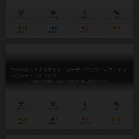
1～4人
30～45分
14歳～
0件
18
5
2
9
興味あり
経験あり
お気に入り
持ってる
マーベル・ユナイテッド：ガーディアンズ・オブ・ギャ
ラクシー・リミックス
Marvel United: Guardians of the Galaxy Remix
1～4人
30～45分
14歳～
0件
24
7
4
55
興味あり
経験あり
お気に入り
持ってる