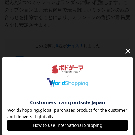
選んだ2つのミッションはランダムに街へ配置します。こ
のオプションは、最も簡単で最も難しいミッションの組み
合わせを排除することにより、ミッションの選択の難易度
を少し安定させます。
この投稿に
0
名が
ナイス！
しました
ナイス！
このルール/インストの投稿者
仙人
タイ王国はバンコク在住のロンリープレイヤーで
す。バンコク在住の方いらしたら是非お声掛けくだ
さい！ 2017年1月に日本へ悲しみの本帰国。 ボド
ゲ中心のINSTAGRAMも良かったら見てください！
五行思想【ごぎょ
ID：GOGYOUSISOU1983