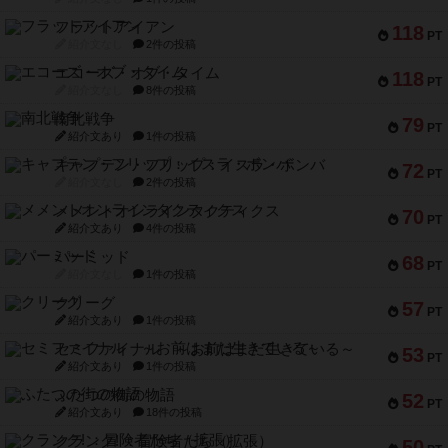
フラットアイアン
118
PT
紹介文なし
2件の投稿
エコーズ・オブ・タイム
118
PT
紹介文なし
8件の投稿
南北戦争
79
PT
紹介文あり
1件の投稿
キャプテン・フリップ：イスラ・ボンバ
72
PT
紹介文なし
2件の投稿
メメントオンラインタクティクス
70
PT
紹介文あり
4件の投稿
パーミッド
68
PT
紹介文なし
1件の投稿
クリーグ
57
PT
紹介文あり
1件の投稿
セミファイナル ～お前はまだ生きている～
53
PT
紹介文あり
1件の投稿
ふたつの街の物語
52
PT
紹介文あり
18件の投稿
クランク! ：冒険者たち（拡張）
50