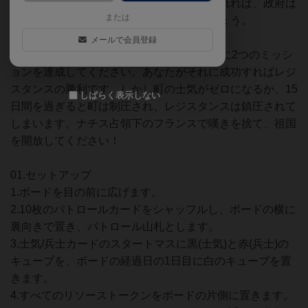
した。レジスタンスが脅威であると認知されれば、政府は
または
ドイツ軍を呼び込む事に躊躇はしないでしょう。
メールで会員登録
あなたは15日間の間に敵に見つからない様に2つのミッシ
ョンを達成してください。あなたがそれに成功すればレジ
スタンスの勝利です。しかし町の士気がゼロになるか、15
しばらく表示しない
日間を過ぎると町は制圧され、レジスタンスは鎮圧されて
しまいます。ナチス占領下のフランスで嘆きを捨て、祖国
を開放してください！
01.セットアップ
1.ボードを目の前に広げます。
2.10枚のパトロールカードをシャッフルし、ボードの横に
裏向きで置き、パトロール山札とします。
3.士気/兵士カードのスタートマスに黒(士気)と赤(兵士)の
キューブを、ボードの経過日の1日目に白のキューブを置
きます。
4.すべてのリソーストークンをボードの片側に置きます。