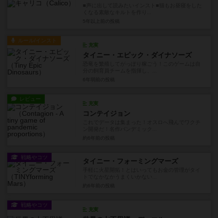
■声に出して読みたいインスト■猫もお昼寝をした
くなる素敵なキルトを作り...
5年以上前
の投稿
ルール/インスト
充実
タイニー・エピック・ダイナソーズ
恐竜を繁殖してがっぽり稼ごう！このゲームは自
分の飼育員チームを指揮し、...
6年弱前
の投稿
レビュー
充実
コンテイジョン
これでデータは集まった！オスロへ飛んでワクチ
ン開発だ！名作パンデミック...
約6年前
の投稿
戦略やコツ
タイニー・フォーミングマーズ
手軽に火星開拓！とはいってもお金の管理がタイ
トでなかなかうまくいかない...
約6年前
の投稿
戦略やコツ
充実