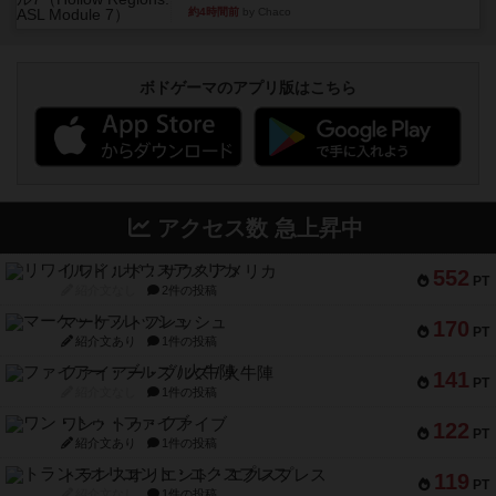
約4時間前
by Chaco
ボドゲーマのアプリ版はこちら
アクセス数 急上昇中
リワイルド：サウスアメリカ
552
PT
紹介文なし
2件の投稿
マーケットフレッシュ
170
PT
紹介文あり
1件の投稿
ファイアー・ブルズ / 火牛陣
141
PT
紹介文なし
1件の投稿
ワン・トゥ・ファイブ
122
PT
紹介文あり
1件の投稿
トランスオリエント・エクスプレス
119
PT
紹介文なし
1件の投稿