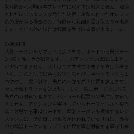
取り除かれた駒は本プレイ中に戻す事は出来ません。逮捕
されたレジスタンスが元居た場所に星印の付いたオレンジ
色の盾が有る場合のみ、行動から報酬を受け取る事が出来
ます。それ以外の場合は報酬を受け取る事が出来ません。
B-06.射殺
武器トークンをサプライに戻す事で、ボードから民兵を一
1つ取り除く事が出来ます。このアクションは1日に1階し
か実行できません。兵士はこの方法で除去する事は出来ま
せん。この方法で民兵を殺害するたび、兵士トラックを１
つ増やし、翌日以降、民兵の一部を兵士に置き換えます。
次に士気トラックを1つ減らします。既にボード上に居る
民兵のみ射殺できます。パトロール配置中の民兵は射殺で
きません。アクションを実行してからセーフハウスへ戻る
為に射殺する事は出来ます。武器トークンを獲得するレジ
スタンスは、その日まだ射殺が行われていなければ、獲得
中の武器トークンをサプライに戻す事が射殺する事が出来
ます。