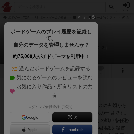
ログイン
閉じる
ボドゲーマTOP
ボードゲームの検索
マキ
ルール/インスト
五行
ボードゲームのプレイ履歴を記録し
て、
マキ
自分のデータを管理しませんか？
五行思想【ごぎょうしそう】さんのルール/インスト
約75,000人
がボドゲーマを利用中！
遊んだボードゲームを記録する
31
1
3
トップ
画像
動画
レビュー
カフェ
気になるゲームのレビューを読む
お気に入り作品・所有リストの共
361名
0名
0
約5年前
有
■声に出して読みたいインスト
あなたは第2次世界大戦中、フランスをナチスの占領から
ログイン / 会員登録（10秒）
解放する為に戦っている小さなレジスタンスの一員です。
Google
X
枢軸国政府は民衆への警戒とレジスタンスとの戦いを任務
とした民兵団(Milice)と呼ばれる準軍事的民兵組織を設置
Apple
Facebook