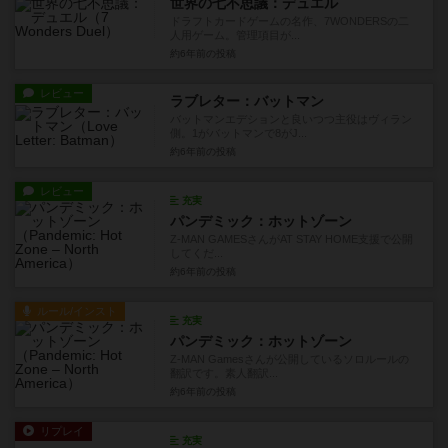
世界の七不思議：デュエル
ドラフトカードゲームの名作、7WONDERSの二
人用ゲーム。管理項目が...
約6年前
の投稿
レビュー
ラブレター：バットマン
バットマンエデションと良いつつ主役はヴィラン
側。1がバットマンで8がJ...
約6年前
の投稿
レビュー
充実
パンデミック：ホットゾーン
Z-MAN GAMESさんがAT STAY HOME支援で公開
してくだ...
約6年前
の投稿
ルール/インスト
充実
パンデミック：ホットゾーン
Z-MAN Gamesさんが公開しているソロルールの
翻訳です。素人翻訳...
約6年前
の投稿
リプレイ
充実