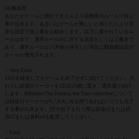
04.難易度
あなたがゲームに慣れてきたらより高難度のルールで遊ぶ
事が出来ます。あるいはゲームが難しいと感じたらより簡
単な設定で遊ぶ事をお勧めします。以下に書かれているル
ールは全て、通常ルールのに対する追加もしくは上書きで
あり、通常ルールとの矛盾が発生した場合は難易度設定の
ルールが優先されます。
・Very Easy
15日を経過してもゲームを終了せずに続けてください。代
わりに経過日マーカーを1日目の横に置き、通常通り続行
します。(Mission:The Destroy the Train objectiveについて
は経過日マーカーが6,7,8,9に有る時であればいつでも完了
する事が出来ます。)空中投下を行う際は資金x2または武
器x2または食料x4を配置してください。
・Easy