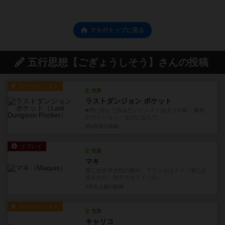
マキのトップに戻る
五行思想【ごぎょうしそう】さんの投稿
ルール/インスト
充実
ラストダンジョン ポケット
■声に出して読みたいインスト始まりの町、最初
のダンジョン。なのになんで...
約1年前
の投稿
リプレイ
充実
マキ
第二次世界大戦の最中、フランスはドイツ軍に占
領された。街中ではドイツ兵...
5年以上前
の投稿
ルール/インスト
充実
キャリコ