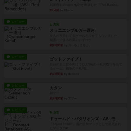
1989年にAvalon Hill社が出版した『Red Barrica...
28分前
by Chaco
レビュー
充実
オラニエンブルガー運河
友人の所持してるゲームをさせてもらいました。
順番にできる作業のいずれか...
約1時間前
by おっちょこちょい
レビュー
ゴットファイブ！
自分の前に背を向けて並ぶ5枚の手札の数字を当て
るゲーム。相手の手札/場...
約2時間前
by daisdice
レビュー
カタン
神ゲー
約3時間前
by アプー
レビュー
充実
ドゥームド・バタリオンズ：ASLモジュール11
『Squad Leader』用の追加マップとして発売され
たマップの#9...