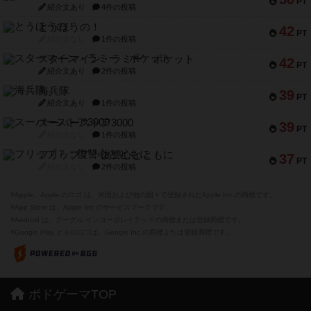
PT
紹介文あり
4件の投稿
とうほうの！
42
PT
紹介文なし
1件の投稿
スターマイン・ラミー ポケット
42
PT
紹介文あり
2件の投稿
海兵隊
39
PT
紹介文あり
1件の投稿
スーパーストア3000
39
PT
紹介文なし
1件の投稿
フリップ７：復讐心とともに
37
PT
紹介文なし
2件の投稿
※Apple、Apple のロゴ は、米国および他の国々で登録されたApple Inc.の商標です。
※App Store は、Apple Inc.のサービスマークです。
※Android は、グーグル インコーポレイテッドの商標または登録商標です。
※Google Play とそのロゴは、Google Inc.の商標または登録商標です。
ボドゲーマTOP