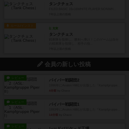
タンクチェス
FILED:BASIC 16x16WHITE PLAYER:NONWH...
7年以上前
の投稿
ルール/インスト
充実
タンクチェス
戦車隊を指揮し、勝利へ導け！このゲームは自分
の戦車隊を指揮し、相手の指...
7年以上前
の投稿
会員の新しい投稿
レビュー
パイパー戦闘団2
1996年にAvalon Hill社が出版した『Kampfgruppe...
4分前
by Chaco
レビュー
パイパー戦闘団1
1993年にAvalon Hill社が出版した『Kampfgruppe...
14分前
by Chaco
レビュー
レッドバリケ－ド工場