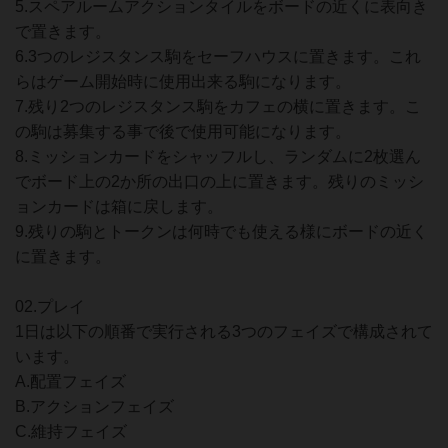
5.スペアルームアクションタイルをボードの近くに表向き
で置きます。
6.3つのレジスタンス駒をセーフハウスに置きます。これ
らはゲーム開始時に使用出来る駒になります。
7.残り2つのレジスタンス駒をカフェの横に置きます。こ
の駒は募集する事で後で使用可能になります。
8.ミッションカードをシャッフルし、ランダムに2枚選ん
でボード上の2か所の出口の上に置きます。残りのミッシ
ョンカードは箱に戻します。
9.残りの駒とトークンは何時でも使える様にボードの近く
に置きます。
02.プレイ
1日は以下の順番で実行される3つのフェイズで構成されて
います。
A.配置フェイズ
B.アクションフェイズ
C.維持フェイズ