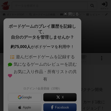
ログイン
閉じる
ボドゲーマTOP
ボードゲームの検索
コンテイジョン
レビュー
五
ボードゲームのプレイ履歴を記録し
て、
コンテイジョン
自分のデータを管理しませんか？
五行思想【ごぎょうしそう】さんのレビュー
約75,000人
がボドゲーマを利用中！
遊んだボードゲームを記録する
4
3
トップ
画像
動画
レビュー
カフェ
気になるゲームのレビューを読む
お気に入り作品・所有リストの共
470名
4名
0
約6年前
有
ログイン / 会員登録（10秒）
これでデータは集まった！オスロへ飛んでワクチン開発
だ！
Google
X
名作パンデミックをぎゅぎゅ！と濃縮して、カード1枚に
Apple
Facebook
落とし込んだのがこの"CONTEGION(コンティジョン)"！