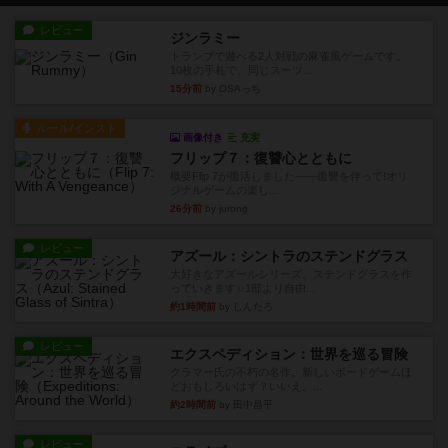
レビュー
ジンラミー
トランプで遊べる2人対戦の麻雀風ゲームです。
10枚の手札で、同じスーツ...
15分前
by OSAっち
ルール/インスト
画像付き
充実
フリップ７：復讐心とともに
概要Flip 7が復活しました――復讐を伴って!オリ
ジナルゲームの楽し...
26分前
by jurong
レビュー
アズール：シントラのステンドグラス
大好きなアズールシリーズ。ステンドグラスを作
っていきます✨1部より自由...
約1時間前
by しんたろ
レビュー
エクスペディション：世界を巡る冒険
クラマー氏の不朽の名作。新しいボードゲームほ
どおもしろいはず？いいえ。...
約2時間前
by 田中昌平
レビュー