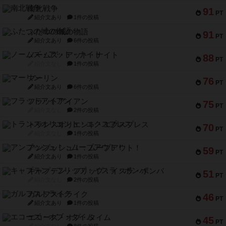
南北戦争
91
PT
紹介文あり
1件の投稿
ふたつの城の物語
91
PT
紹介文あり
6件の投稿
ノームズ・アット・ナイト
88
PT
紹介文なし
1件の投稿
マーリン
76
PT
紹介文あり
6件の投稿
フラットアイアン
75
PT
紹介文なし
2件の投稿
トランスオリエント・エクスプレス
70
PT
紹介文なし
1件の投稿
アンブッシュ！：ムーブアウト！
59
PT
紹介文あり
1件の投稿
キャプテン・フリップ：イスラ・ボンバ
51
PT
紹介文なし
2件の投稿
ガルフストライク
46
PT
紹介文あり
1件の投稿
エコーズ・オブ・タイム
45
PT