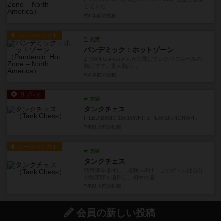
してくだ...
約6年前
の投稿
ルール/インスト
充実
パンデミック：ホットゾーン
Z-MAN Gamesさんが公開しているソロルールの
翻訳です。素人翻訳...
約6年前
の投稿
リプレイ
充実
タンクチェス
FILED:BASIC 16x16WHITE PLAYER:NONWH...
7年以上前
の投稿
ルール/インスト
充実
タンクチェス
戦車隊を指揮し、勝利へ導け！このゲームは自分
の戦車隊を指揮し、相手の指...
7年以上前
の投稿
会員の新しい投稿