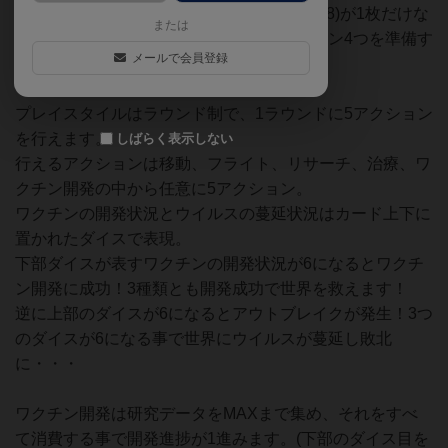
PnPですが、ボードはポーカーサイズ(63x88)が1枚だけな
または
ので超簡単！その他はダイスが8個とトークン4つを準備す
メールで会員登録
ればOK！
プレイスタイルはラウンド制で、1ラウンドに5アクション
を行えます。
しばらく表示しない
行えるアクションは移動、フライト、リサーチ、治療、ワ
クチン開発の中から任意に5アクション。
ワクチンの開発状況とウイルスの蔓延状況はカード上下に
置かれたダイスで表現。
下部ダイスが表すワクチンの開発状況が6になるとワクチ
ン開発に成功！3種類とも開発成功で世界を救えます！
逆に上部のダイスが6になるとアウトブレイクが発生！3つ
のダイスが6になる事で世界にウイルスが蔓延し敗北
に・・・
ワクチン開発は研究データをMAXまで集め、それをすべ
て消費する事で開発進捗が1進みます。(下部のダイス目を