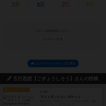
43
12
5
17
興味あり
経験あり
お気に入り
持ってる
ログイン/会員登録でコメント
ログインする
コンテイジョンのトップに戻る
五行思想【ごぎょうしそう】さんの投稿
ルール/インスト
充実
ラストダンジョン ポケット
■声に出して読みたいインスト始まりの町、最初
のダンジョン。なのになんで...