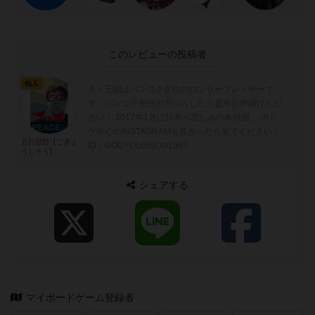
このレビューの投稿者
仙人
タイ王国はバンコク在住のロンリープレイヤーで
す。バンコク在住の方いらしたら是非お声掛けくだ
さい！ 2017年1月に日本へ悲しみの本帰国。 ボド
ゲ中心のINSTAGRAMも良かったら見てください！
五行思想【ごぎょ
ID：GOGYOUSISOU1983
うしそう】
シェアする
マイボードゲーム登録者