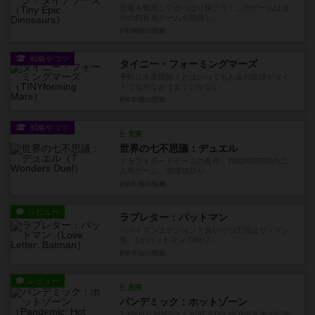
恐竜を繁殖してがっぽり稼ごう！このゲームは自
分の飼育員チームを指揮し、...
6年弱前
の投稿
戦略やコツ
タイニー・フォーミングマーズ
手軽に火星開拓！とはいってもお金の管理がタイ
トでなかなかうまくいかない...
約6年前
の投稿
戦略やコツ
充実
世界の七不思議：デュエル
ドラフトカードゲームの名作、7WONDERSの二
人用ゲーム。管理項目が...
約6年前
の投稿
レビュー
ラブレター：バットマン
バットマンエデションと良いつつ主役はヴィラン
側。1がバットマンで8がJ...
約6年前
の投稿
レビュー
充実
パンデミック：ホットゾーン
Z-MAN GAMESさんがAT STAY HOME支援で公開