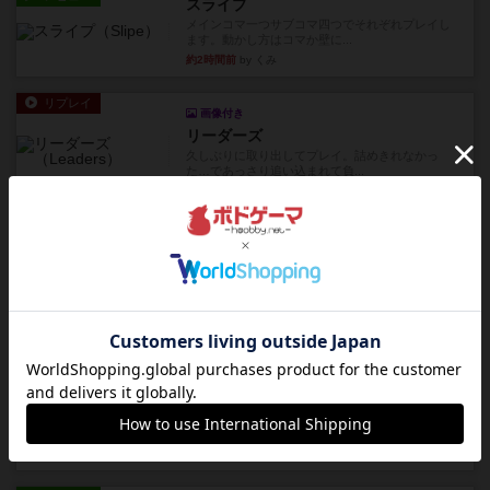
スライプ
メインコマ一つサブコマ四つでそれぞれプレイし
ます。動かし方はコマか壁に...
約2時間前
by くみ
リプレイ
画像付き
リーダーズ
久しぶりに取り出してプレイ。詰めきれなかっ
た…であっさり追い込まれて負...
約2時間前
by くみ
リプレイ
画像付き
ブリックス
久しぶりに取り出してプレイ。記号担当と色担当
に分かれてプレイ。あかんか...
約2時間前
by くみ
レビュー
画像付き
ダグエイトチェス
チェスなのに、ほんの10分で終わります。動きで
敵のコマの種類が分かれば...
約2時間前
by くみ