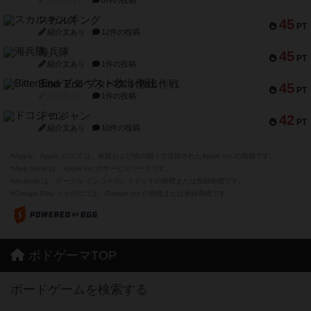
紹介文なし
8件の投稿
スカルキング
45
PT
紹介文あり
12件の投稿
海兵隊
45
PT
紹介文あり
1件の投稿
Bitter End ブタペスト救出作戦
45
PT
紹介文なし
1件の投稿
ドコジャン
42
PT
紹介文あり
10件の投稿
※Apple、Apple のロゴ は、米国および他の国々で登録されたApple Inc.の商標です。
※App Store は、Apple Inc.のサービスマークです。
※Android は、グーグル インコーポレイテッドの商標または登録商標です。
※Google Play とそのロゴは、Google Inc.の商標または登録商標です。
ボドゲーマTOP
ボードゲームを検索する