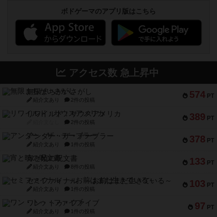
ボドゲーマのアプリ版はこちら
アクセス数 急上昇中
無限まちがいさがし
574
PT
紹介文あり
2件の投稿
リワイルド：サウスアメリカ
389
PT
紹介文なし
2件の投稿
アンダー・ザ・テーブラー
378
PT
紹介文あり
1件の投稿
宵と暁の呪文書
133
PT
紹介文あり
8件の投稿
セミファイナル ～お前はまだ生きている～
103
PT
紹介文あり
1件の投稿
ワン・トゥ・ファイブ
97
PT
紹介文あり
1件の投稿