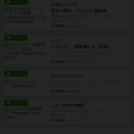
レビュー
画像付き
充実
宝石の煌き：デュエル 偽造者
筆者が最も好きな2人用ボードゲームである『宝石
の煌めき デュエル』に、...
約4時間前
by 手動人形
レビュー
充実
クランク! ：冒険者たち（拡張）
クランク！のプレイヤーごとに能力の違うキャラ
クターを使用できるようにな...
約4時間前
by ぽっぽーくるっぽー
レビュー
ワイアームスパン
初プレイの感想です。ウイングスパン履修済のコ
メントとなります。ウイング...
約5時間前
by daisdice
レビュー
ふたつの街の物語
タイルを4×4で並べて街づくりします。ただし、
街は各プレイヤーの間にあ...
約9時間前
by ジェイとと