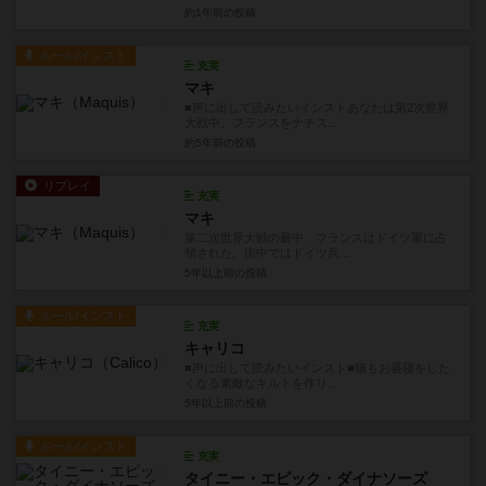
約1年前
の投稿
ルール/インスト
充実
マキ
■声に出して読みたいインストあなたは第2次世界
大戦中、フランスをナチス...
約5年前
の投稿
リプレイ
充実
マキ
第二次世界大戦の最中、フランスはドイツ軍に占
領された。街中ではドイツ兵...
5年以上前
の投稿
ルール/インスト
充実
キャリコ
■声に出して読みたいインスト■猫もお昼寝をした
くなる素敵なキルトを作り...
5年以上前
の投稿
ルール/インスト
充実
タイニー・エピック・ダイナソーズ