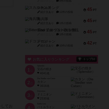
紹介文なし
8件の投稿
スカルキング
45
PT
紹介文あり
12件の投稿
海兵隊
45
PT
紹介文あり
1件の投稿
Bitter End ブタペスト救出作戦
45
PT
紹介文なし
1件の投稿
ドコジャン
42
PT
紹介文あり
10件の投稿
お気に入りランキング
トップ50
Splendor
1
宝石の煌き
位
4041名
Die Siedler von Catan
2
カタン
位
3616名
Dominion
3
ドミニオン
位
2530名
Battle Line
をしてお
4
バトルライン
位