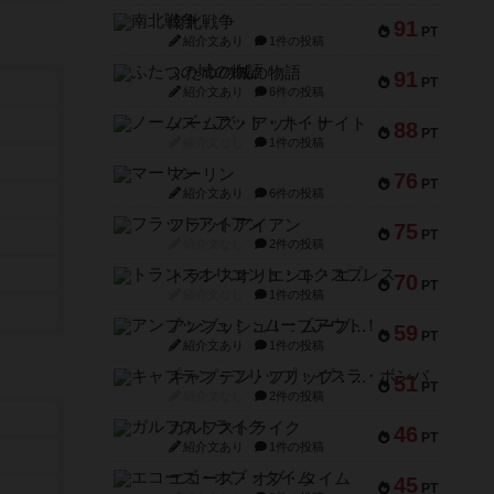
南北戦争
91
PT
紹介文あり
1件の投稿
ふたつの城の物語
91
PT
紹介文あり
6件の投稿
ノームズ・アット・ナイト
88
PT
紹介文なし
1件の投稿
マーリン
76
PT
紹介文あり
6件の投稿
フラットアイアン
75
PT
紹介文なし
2件の投稿
トランスオリエント・エクスプレス
70
PT
紹介文なし
1件の投稿
アンブッシュ！：ムーブアウト！
59
PT
紹介文あり
1件の投稿
キャプテン・フリップ：イスラ・ボンバ
51
PT
紹介文なし
2件の投稿
ガルフストライク
46
PT
紹介文あり
1件の投稿
エコーズ・オブ・タイム
45
PT