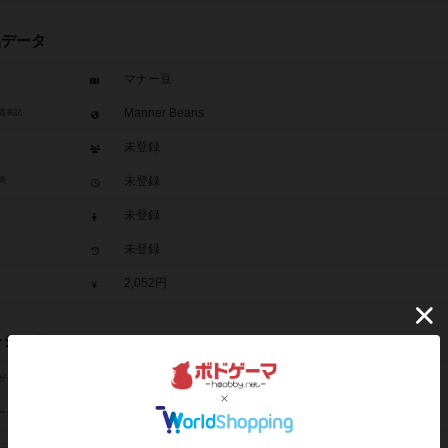
品データ
マナー豆
Manner Beans
題表記
未登録
未登録
間
未登録
未登録
2,052円
レジット
未登録
ザイン
未登録
ーク