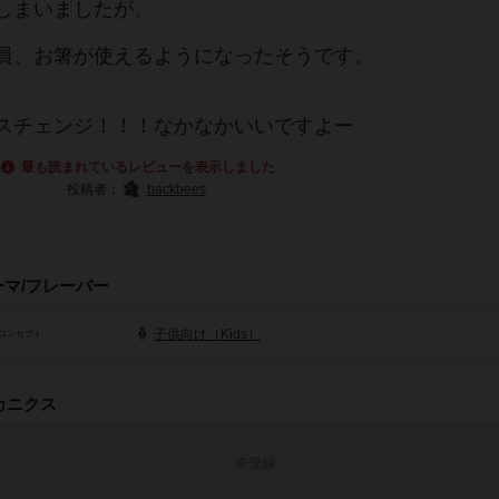
しまいましたが、
員、お箸が使えるようになったそうです。
スチェンジ！！！なかなかいいですよー
最も読まれているレビューを表示しました
投稿者：
backbees
ーマ/フレーバー
子供向け（Kids）
コンセプト
カニクス
未登録