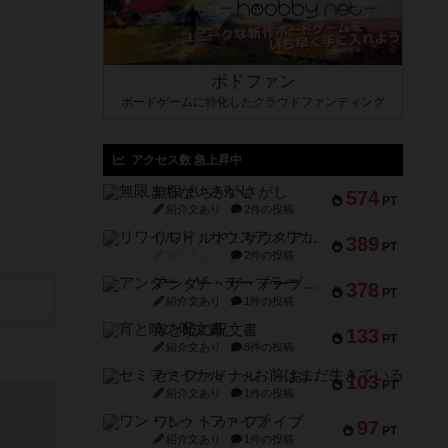
ボドファン
ボードゲームに特化したクラウドファンディング
アクセス数 急上昇中
無限まちがいさがし
574
PT
紹介文あり
2件の投稿
リワイルド：サウスアメリカ
389
PT
紹介文なし
2件の投稿
アンダー・ザ・テーブラー
378
PT
紹介文あり
1件の投稿
宵と暁の呪文書
133
PT
紹介文あり
8件の投稿
セミファイナル ～お前はまだ生きている～
103
PT
紹介文あり
1件の投稿
ワン・トゥ・ファイブ
97
PT
紹介文あり
1件の投稿