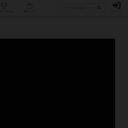
ログイン
カフェ/店舗
人気ボードゲーム
通販ストア