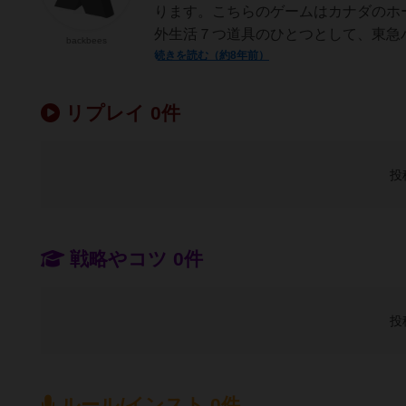
ります。こちらのゲームはカナダのホ
外生活７つ道具のひとつとして、東急ハ
backbees
続きを読む（約8年前）
リプレイ 0件
投
戦略やコツ 0件
投
ルール/インスト 0件