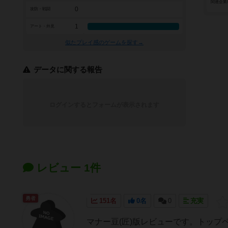
関連企業
0
攻防・戦闘
1
アート・外見
似たプレイ感のゲームを探す→
データに関する報告
ログインするとフォームが表示されます
レビュー 1件
勇者
151名
0名
0
充実
マナー豆(匠)版レビューです。トッ