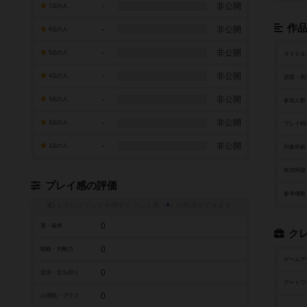
-
非公開
7点の人
作
-
非公開
6点の人
-
非公開
5点の人
タイトル
-
非公開
4点の人
原題・英
-
非公開
3点の人
参加人数
-
非公開
2点の人
プレイ時
-
非公開
1点の人
対象年齢
発売時期
プレイ感の評価
参考価格
トグルスイッチを押すとプレイ感（
※
）の投票ができます
0
運・確率
ク
0
戦略・判断力
ゲームデ
0
交渉・立ち回り
アートワ
0
心理戦・ブラフ