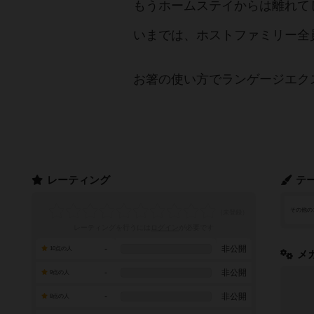
もうホームステイからは離れて
いまでは、ホストファミリー全
お箸の使い方でランゲージエク
レーティング
テ
その他の
レーティングを行うには
ログイン
が必要です
-
非公開
10点の人
メ
-
非公開
9点の人
-
非公開
8点の人