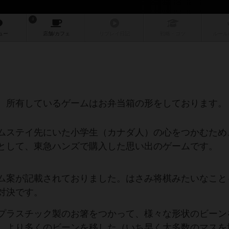
8
ュー
店舗/
カフェ
リプレイ
日記
戦略
・コツ
ルール
、所有しているゲームはお弁当箱の形をしております。
ムステイ先にいた小学生（カナダ人）の心をつかむため
として、東急ハンズで購入した思い出のゲームです。
ム案が記載されておりました。はさみ将棋みたいなこと
対決です。
プラスチック製のお箸をつかって、様々な形状のビーン
。より多くのビーンを移した（いち早く大多数のマスを