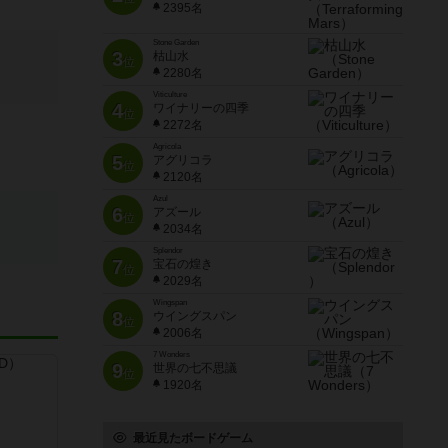
2395名
Stone Garden
3
枯山水
位
2280名
Viticulture
4
ワイナリーの四季
位
2272名
Agricola
5
アグリコラ
位
2120名
Azul
6
アズール
位
2034名
Splendor
7
宝石の煌き
位
2029名
Wingspan
8
ウイングスパン
位
2006名
7 Wonders
9
世界の七不思議
位
1920名
最近見たボードゲーム