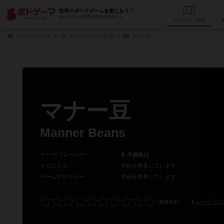
世界のボードゲームを楽しもう！
ボードゲーム専門の総合情報サイト
データベース
検
ボドゲーマTOP
ボードゲームの検索
マナー豆
マナー豆
Manner Beans
テーマ/フレーバー
：
子供向け
メカニクス
：
登録を募集しています
ゲームデザイナー
：
登録を募集しています
レーティン