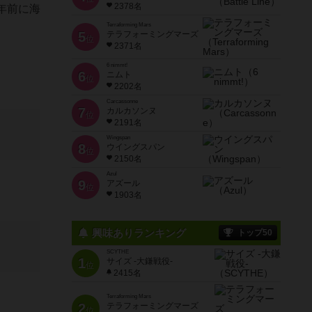
2378名
年前に海
Terraforming Mars
5
テラフォーミングマーズ
位
2371名
6 nimmt!
6
ニムト
位
2202名
Carcassonne
7
カルカソンヌ
位
2191名
Wingspan
8
ウイングスパン
位
2150名
Azul
9
アズール
位
1903名
興味ありランキング
トップ50
SCYTHE
1
サイズ -大鎌戦役-
位
2415名
Terraforming Mars
2
テラフォーミングマーズ
位