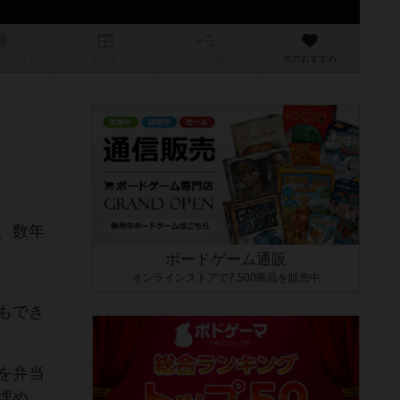
/インスト
掲示板
拡張/関連
作
次のおすすめ
、数年
ボードゲーム通販
オンラインストアで7,500商品を販売中
もでき
を弁当
埋め