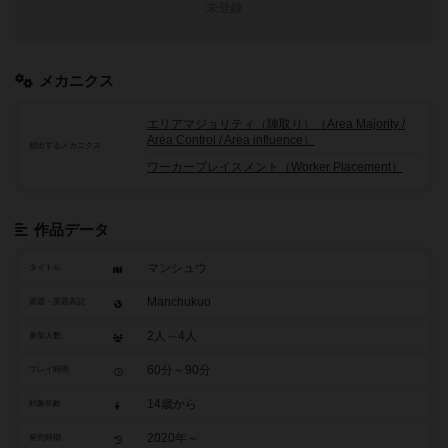
未登録
メカニクス
エリアマジョリティ（陣取り）（Area Majority /
Area Control / Area influence）
頻出するメカニクス
ワーカープレイスメント（Worker Placement）
作品データ
マンシュウ
タイトル
Manchukuo
原題・英題表記
2人～4人
参加人数
60分～90分
プレイ時間
14歳から
対象年齢
2020年～
発売時期