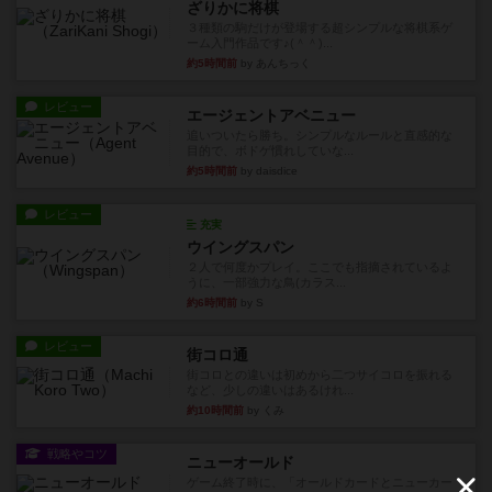
ざりかに将棋
３種類の駒だけが登場する超シンプルな将棋系ゲ
ーム入門作品です♪(＾＾)...
約5時間前
by あんちっく
レビュー
エージェントアベニュー
追いついたら勝ち。シンプルなルールと直感的な
目的で、ボドゲ慣れしていな...
約5時間前
by daisdice
レビュー
充実
ウイングスパン
２人で何度かプレイ。ここでも指摘されているよ
うに、一部強力な鳥(カラス...
約6時間前
by S
レビュー
街コロ通
街コロとの違いは初めから二つサイコロを振れる
など、少しの違いはあるけれ...
約10時間前
by くみ
戦略やコツ
ニューオールド
ゲーム終了時に、「オールドカードとニューカー