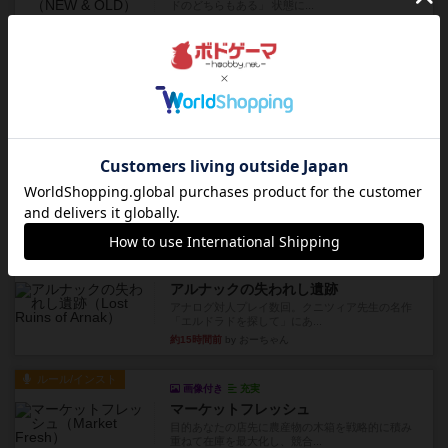
ドのどちらもある」 状態に...
約11時間前
by オグランド（Oguland）
レビュー
ニューオールド
ボードゲームを1,000個以上持っているユーザー視
点で良かった点と悪か...
約11時間前
by オグランド（Oguland）
レビュー
デクリプト
プレイ感がしっかりしてるから、超ボードゲーム
やったなって感じ。パーティ...
約12時間前
by ヒロ(新！ボードゲーム家族)
レビュー
充実
アルナックの失われし遺跡
アナログ対人プレイ数回。クニツィア先生の名作
「エルドラドを探して」にあ...
約15時間前
by おーちゃん
ルール/インスト
画像付き
充実
マーケットフレッシュ
目的あなたの店先に農産物の木箱を戦略的に積み
重ねて在庫を最大化し、競合...