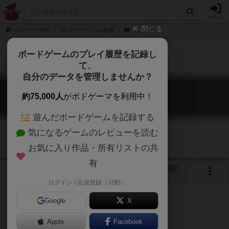
ログイン
閉じる
ボドゲーマTOP
ボードゲームの検索
マンシュウ
ボードゲームのプレイ履歴を記録し
て、
自分のデータを管理しませんか？
マンシュウ
約75,000人
がボドゲーマを利用中！
Manchukuo
遊んだボードゲームを記録する
気になるゲームのレビューを読む
お気に入り作品・所有リストの共
有
1
トップ
画像
動画
レビュー
カフェ
ログイン / 会員登録（10秒）
Google
X
Apple
ご協力ください
Facebook