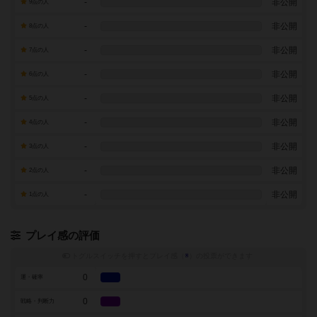
-
非公開
9点の人
-
非公開
8点の人
-
非公開
7点の人
-
非公開
6点の人
-
非公開
5点の人
-
非公開
4点の人
-
非公開
3点の人
-
非公開
2点の人
-
非公開
1点の人
プレイ感の評価
トグルスイッチを押すとプレイ感（
※
）の投票ができます
0
運・確率
0
戦略・判断力