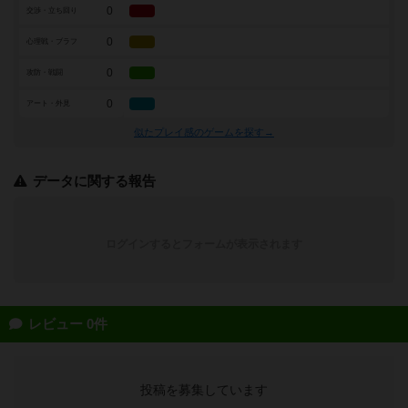
0
交渉・立ち回り
0
心理戦・ブラフ
0
攻防・戦闘
0
アート・外見
似たプレイ感のゲームを探す→
データに関する報告
ログインするとフォームが表示されます
レビュー 0件
投稿を募集しています