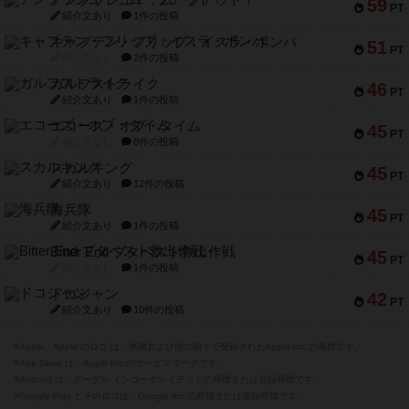
アンブッシュ！：ムーブアウト！
59
PT
紹介文あり
1件の投稿
キャプテン・フリップ：イスラ・ボンバ
51
PT
紹介文なし
2件の投稿
ガルフストライク
46
PT
紹介文あり
1件の投稿
エコーズ・オブ・タイム
45
PT
紹介文なし
8件の投稿
スカルキング
45
PT
紹介文あり
12件の投稿
海兵隊
45
PT
紹介文あり
1件の投稿
Bitter End ブタペスト救出作戦
45
PT
紹介文なし
1件の投稿
ドコジャン
42
PT
紹介文あり
10件の投稿
※Apple、Apple のロゴ は、米国および他の国々で登録されたApple Inc.の商標です。
※App Store は、Apple Inc.のサービスマークです。
※Android は、グーグル インコーポレイテッドの商標または登録商標です。
※Google Play とそのロゴは、Google Inc.の商標または登録商標です。