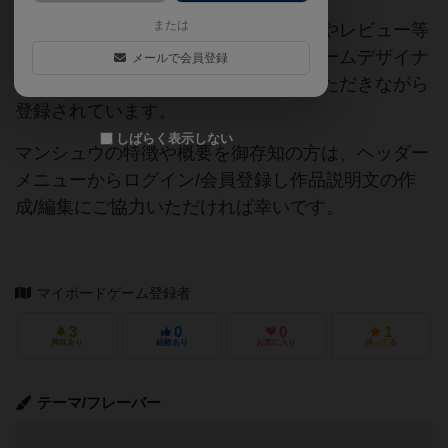
または
当サイトに掲載されている作品説明文やレビュー等
の情報は、ボドゲーマ運営事務局・ゲームデザイナ
メールで会員登録
ーご本人様・有志の皆様にご協力をいただきながら
登録されています。
しばらく表示しない
マンシュウの特徴や概要を御存知の方は、ヘッダー
メニューからログイン/会員登録し作品説明文の作
成/編集にご協力いただければ幸いです。
マイボードゲーム登録者
3
0
0
1
興味あり
経験あり
お気に入り
持ってる
テーマ/フレーバー