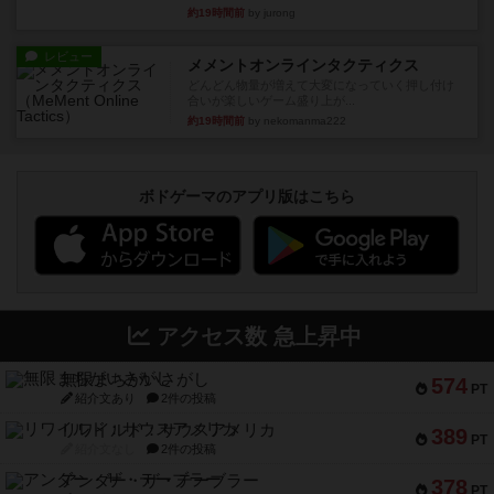
約19時間前
by jurong
レビュー
メメントオンラインタクティクス
どんどん物量が増えて大変になっていく押し付け
合いが楽しいゲーム盛り上が...
約19時間前
by nekomanma222
ボドゲーマのアプリ版はこちら
アクセス数 急上昇中
無限まちがいさがし
574
PT
紹介文あり
2件の投稿
リワイルド：サウスアメリカ
389
PT
紹介文なし
2件の投稿
アンダー・ザ・テーブラー
378
PT