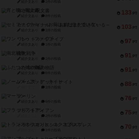
紹介文あり
1件の投稿
宵と暁の呪文書
133
PT
紹介文あり
8件の投稿
セミファイナル ～お前はまだ生きている～
103
PT
紹介文あり
1件の投稿
ワン・トゥ・ファイブ
97
PT
紹介文あり
1件の投稿
南北戦争
91
PT
紹介文あり
1件の投稿
ふたつの城の物語
91
PT
紹介文あり
6件の投稿
ノームズ・アット・ナイト
88
PT
紹介文なし
1件の投稿
マーリン
76
PT
紹介文あり
6件の投稿
フラットアイアン
75
PT
紹介文なし
2件の投稿
トランスオリエント・エクスプレス
70
PT
紹介文なし
1件の投稿