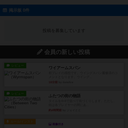
掲示板 0件
投稿を募集しています
会員の新しい投稿
レビュー
ワイアームスパン
初プレイの感想です。ウイングスパン履修済のコ
メントとなります。ウイング...
18分前
by daisdice
レビュー
ふたつの街の物語
タイルを4×4で並べて街づくりします。ただし、
街は各プレイヤーの間にあ...
約4時間前
by ジェイとと
ルール/インスト
画像付き