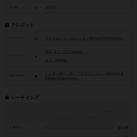
未登録
参考価格
クレジット
マイケル・ミハルシック（Michael Mihealsick）
ゲームデザイン
MJレオン（MJ Leong）
アートワーク
ヨマ（Yoma）
ペンギン&パンダ・プロダクション（Penguin &
関連企業/団体
Panda Productions）
レーティング
レーティングを行うには
ログイン
が必要です
-
非公開
10点の人