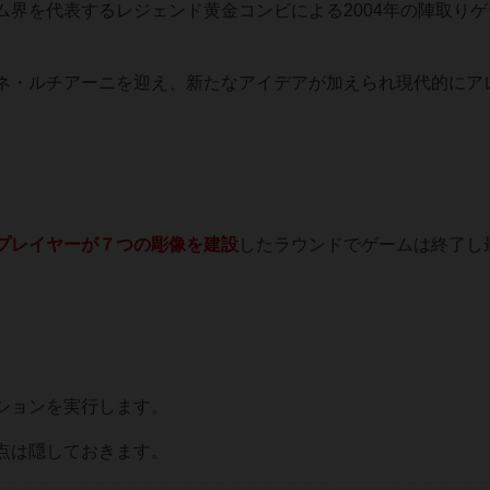
界を代表するレジェンド黄金コンビによる2004年の陣取りゲ
ネ・ルチアーニを迎え、新たなアイデアが加えられ現代的にア
プレイヤーが７つの彫像を建設
したラウンドでゲームは終了し
ションを実行します。
点は隠しておきます。