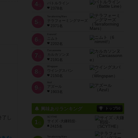
4
バトルライン
位
2378名
Terraforming Mars
5
テラフォーミングマーズ
位
2371名
6 nimmt!
6
ニムト
位
2202名
Carcassonne
7
カルカソンヌ
位
2191名
Wingspan
8
ウイングスパン
位
2150名
Azul
9
アズール
位
。
1903名
興味ありランキング
トップ50
終了し
SCYTHE
1
サイズ -大鎌戦役-
位
2415名
Terraforming Mars