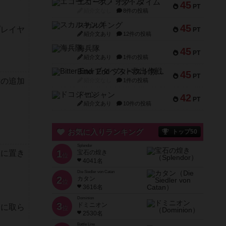
エコーズ・オブ・タイム
45
PT
紹介文なし
8件の投稿
スカルキング
45
プレイヤ
PT
紹介文あり
12件の投稿
海兵隊
45
PT
紹介文あり
1件の投稿
Bitter End ブタペスト救出作戦
45
PT
意の追加
紹介文なし
1件の投稿
ドコジャン
42
PT
紹介文あり
10件の投稿
お気に入りランキング
トップ50
Splendor
1
上に置き
宝石の煌き
位
4041名
Die Siedler von Catan
2
カタン
位
3616名
Dominion
3
ドミニオン
ーに取ら
位
2530名
Battle Line