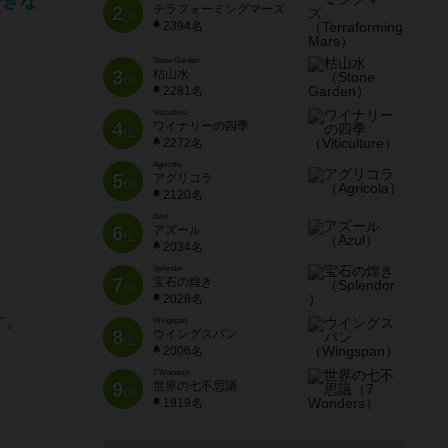
できな
2
テラフォーミングマーズ
位
2394名
Stone Garden
3
枯山水
位
2281名
Viticulture
4
ワイナリーの四季
位
2272名
。
Agricola
5
アグリコラ
位
2120名
Azul
6
アズール
位
2034名
Splendor
7
宝石の煌き
位
2028名
す。
Wingspan
8
ウイングスパン
位
2006名
7 Wonders
9
世界の七不思議
位
1919名