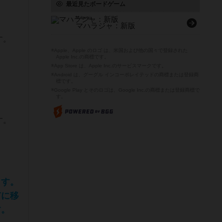
最近見たボードゲーム
。
Maharaja
マハラジャ：新版
す。
※Apple、Apple のロゴ は、米国および他の国々で登録された
Apple Inc.の商標です。
※App Store は、Apple Inc.のサービスマークです。
※Android は、グーグル インコーポレイテッドの商標または登録商
標です。
※Google Play とそのロゴは、Google Inc.の商標または登録商標で
す。
す。
ます。
市に移
す。