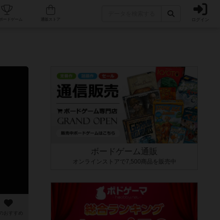
ログイン
カフェ/店舗
人気ボードゲーム
通販ストア
ボードゲーム通販
オンラインストアで7,500商品を販売中
のおすすめ