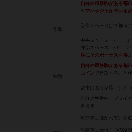
自分の司祭駒がある都
※
マハラジャが今いる
彫像スペースは各都市
彫像
中央スペース x１ ３
外部スペース x６ 
座にそのボーナスを得
自分の司祭駒がある都
コイン
で建設すること
祭壇
都市にある祭壇 いく
自分の手番中、プレイ
きます。
司祭駒は描かれている
司祭駒は最低１つの祭