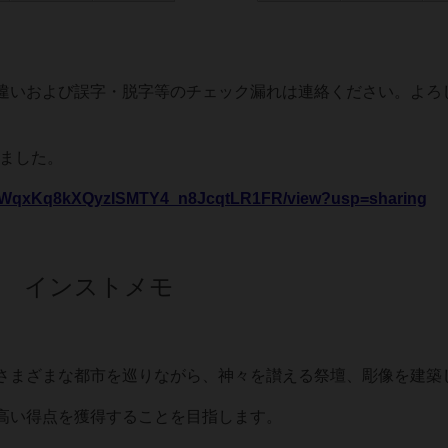
違いおよび誤字・脱字等のチェック漏れは連絡ください。よろ
しました。
1HPWWqxKq8kXQyzISMTY4_n8JcqtLR1FR/view?usp=sharing
ジャ インストメモ
さまざまな都市を巡りながら、神々を讃える祭壇、彫像を建築
高い得点を獲得することを目指します。