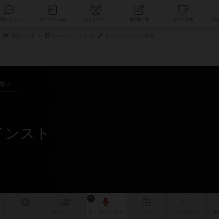
索
新着レビュー
ボードゲーム会
コミュニティ
掲示板一覧
作品データ
ルール/インスト
よっしぃーさんの投稿
1年～
インスト
4
リプレイ
日記
戦略
・コツ
ルール
/インスト
掲示板
拡張/関連
作
次