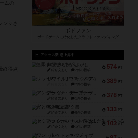
ームの
レンジさ
ボドファン
ボードゲームに特化したクラウドファンディング
アクセス数 急上昇中
無限まちがいさがし
574
PT
最終得点
紹介文あり
2件の投稿
リワイルド：サウスアメリカ
389
PT
紹介文なし
2件の投稿
アンダー・ザ・テーブラー
378
PT
紹介文あり
1件の投稿
宵と暁の呪文書
133
PT
紹介文あり
8件の投稿
セミファイナル ～お前はまだ生きている～
103
PT
紹介文あり
1件の投稿
ワン・トゥ・ファイブ
97