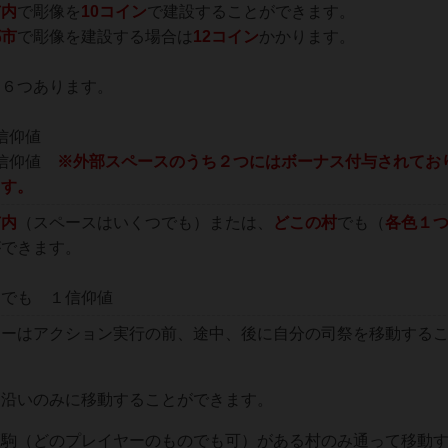
市内
で彫像を
10コイン
で建設することができます。
都市
で彫像を建設する場合は
12コイン
かかります。
に６つあります。
信仰値
２信仰値
※外部スペースのうち２つにはボーナス付与されてお
ます。
市内
（スペースはいくつでも）または、
どこの村
でも（
各色１
ができます。
つでも １信仰値
ヤーはアクション実行の前、途中、後に自分の司祭を移動する
道沿いのみに移動することができます。
壇駒（どのプレイヤーのものでも可）がある村のみ通って移動