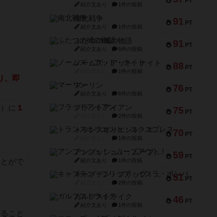
PT
紹介文あり
1件の投稿
南北戦争
91
PT
紹介文あり
1件の投稿
ふたつの城の物語
91
PT
紹介文あり
6件の投稿
ノームズ・アット・ナイト
88
PT
紹介文なし
1件の投稿
り、即
マーリン
76
PT
紹介文あり
6件の投稿
つ
）に
１
フラットアイアン
75
PT
紹介文なし
2件の投稿
トランスオリエント・エクスプレス
70
PT
紹介文なし
1件の投稿
アンブッシュ！：ムーブアウト！
59
PT
ことがで
紹介文あり
1件の投稿
キャプテン・フリップ：イスラ・ボンバ
51
PT
紹介文なし
2件の投稿
ガルフストライク
46
PT
紹介文あり
1件の投稿
すること