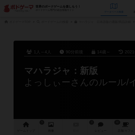
世界のボードゲームを楽しもう！
ボードゲーム専門の総合情報サイト
データベース
検
ボドゲーマTOP
ボードゲームの検索
マハラジャ 日本語版の通販/商品詳細
1人～4人
90分前後
14歳～
202
マハラジャ：新版
よっしぃーさんのルール/
5
3
42
ゲーム
トップ
画像
動画
レビュー
店舗/
カフェ