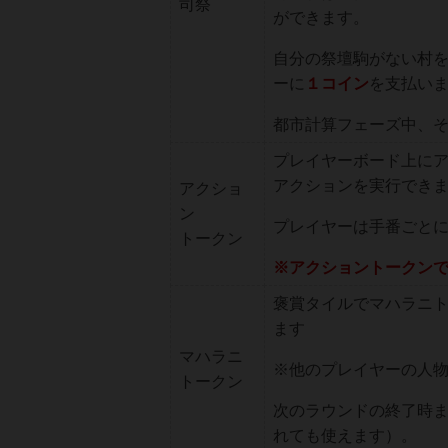
司祭
ができます。
自分の祭壇駒がない村
ーに
１コイン
を支払い
都市計算フェーズ中、
プレイヤーボード上に
アクションを実行でき
アクショ
ン
プレイヤーは手番ごと
トークン
※アクショントークン
褒賞タイルでマハラニ
ます
マハラニ
※他のプレイヤーの人
トークン
次のラウンドの終了時
れても使えます）。