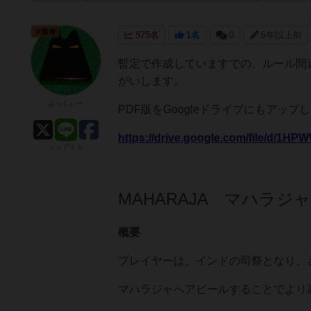
大賢者
575名
1名
0
5年以上前
暫定で作成していますでの、ルール間
がいします。
よっしぃー
PDF版をGoogleドライブにもアップ
https://drive.google.com/file/d/
シェアする
MAHARAJA マハラ
概要
プレイヤーは、インドの司祭となり、
マハラジャへアピールすることでより