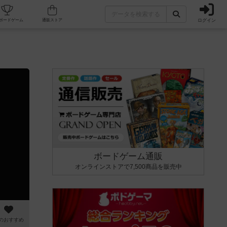
ログイン
カフェ/店舗
人気ボードゲーム
通販ストア
ボードゲーム通販
オンラインストアで7,500商品を販売中
のおすすめ