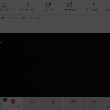
索
新着レビュー
ボードゲーム会
コミュニティ
掲示板一覧
作品データ
リプレイ日記
年～
1
リプレイ
日記
戦略
・コツ
ルール
/インスト
掲示板
拡張/関連
作
次