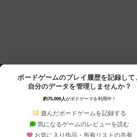
ボードゲームのプレイ履歴を記録して
自分のデータを管理しませんか？
約75,000人
がボドゲーマを利用中！
ボドゲーマTOP
ボードゲーム通販
遊んだボードゲームを記録する
気になるゲームのレビューを読む
ボードゲームを検索する
新作・再入荷情報
お気に入り作品・所有リストの共有
ボードゲームの新着レビュー
定番ボードゲームの通販