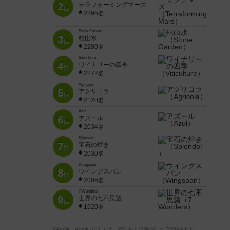
2
テラフォーミングマーズ
位
2395名
Stone Garden
3
枯山水
位
2280名
Viticulture
4
ワイナリーの四季
位
2272名
Agricola
5
アグリコラ
位
2120名
Azul
6
アズール
位
2034名
Splendor
7
宝石の煌き
位
2030名
Wingspan
8
ウイングスパン
位
2006名
7 Wonders
9
世界の七不思議
位
1920名
※Apple、Apple のロゴ は、米国および他の国々で登録された