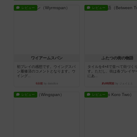
レビュー
レビュー
ワイアームスパン
ふたつの街の物語
初プレイの感想です。ウイングスパ
タイルを4×4で並べて街づく
ン履修済のコメントとなります。ウ
す。ただし、街は各プレイヤ
イング...
にあ...
6分前
by daisdice
約4時間前
by ジェイとと
レビュー
レビュー