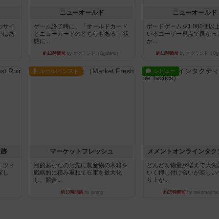
ニューオールド
ニューオールド
つサイ
ゲーム終了時に、「オールドカード
ボードゲームを1,000個以
いはあ
とニューカードのどちらもある」 状
いるユーザー視点で良かっ
態に...
か...
約11時間前
by オグランド（Oguland）
約11時間前
by オグランド（Ogu
ルール/インスト
レビュー
遺跡
マーケットフレッシュ
メメントオンラインタク
ニツィ
目的あなたの店先に農産物の木箱を
どんどん物量が増えて大変
探し
戦略的に積み重ねて在庫を最大化
いく押し付け合いが楽しい
し、競合...
り上が...
約19時間前
by jurong
約19時間前
by nekomanma