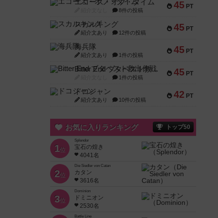
エコーズ・オブ・タイム
45
PT
紹介文なし
8件の投稿
スカルキング
45
PT
紹介文あり
12件の投稿
海兵隊
45
PT
紹介文あり
1件の投稿
Bitter End ブタペスト救出作戦
45
PT
紹介文なし
1件の投稿
ドコジャン
42
PT
紹介文あり
10件の投稿
お気に入りランキング
トップ50
Splendor
1
宝石の煌き
位
4041名
Die Siedler von Catan
2
カタン
位
3616名
Dominion
3
ドミニオン
位
2530名
Battle Line