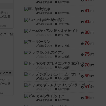
PT
紹介文あり
1件の投稿
南北戦争
91
PT
上持って
紹介文あり
1件の投稿
た点と悪
ふたつの城の物語
91
PT
紹介文あり
6件の投稿
land）
ノームズ・アット・ナイト
88
PT
紹介文なし
1件の投稿
マーリン
76
PT
紹介文あり
6件の投稿
フラットアイアン
75
PT
紹介文なし
2件の投稿
トランスオリエント・エクスプレス
70
PT
紹介文なし
1件の投稿
ティクス
アンブッシュ！：ムーブアウト！
59
PT
紹介文あり
1件の投稿
になって
ゲーム盛
キャプテン・フリップ：イスラ・ボンバ
51
PT
紹介文なし
2件の投稿
222
ガルフストライク
46
PT
紹介文あり
1件の投稿