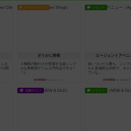
ルール/インスト
レビュー
ざりかに将棋
エージェントアベニ
りしま
３種類の駒だけが登場する超シンプ
追いついたら勝ち。シンプ
ーの間
ルな将棋系ゲーム入門作品です♪(＾
ルと直感的な目的で、ボド
＾)...
ていな...
約4時間前
by あんちっく
約5時間前
by daisdice
戦略やコツ
レビュー