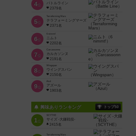
4
バトルライン
位
2379名
Terraforming Mars
5
テラフォーミングマーズ
位
2371名
6 nimmt!
6
ニムト
位
2202名
Carcassonne
7
カルカソンヌ
位
2191名
Wingspan
8
ウイングスパン
位
2150名
Azul
9
アズール
位
1903名
興味ありランキング
トップ50
SCYTHE
1
サイズ -大鎌戦役-
位
2415名
Terraforming Mars