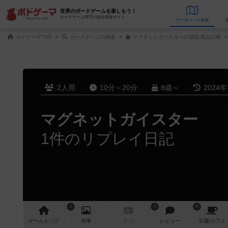
世界のボードゲームを楽しもう！
ボードゲーム専門の総合情報サイト
データベース
検
ボドゲーマTOP
ボードゲームの検索
マグネットガイスターの通販/商品詳細
2人用
10分～20分
8歳～
2024
マグネットガイスター
1件のリプレイ日記
1
5
6
ゲーム
トップ
画像
動画
レビュー
店舗/
カフェ