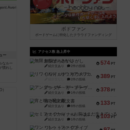
ボドファン
ボードゲームに特化したクラウドファンディング
アクセス数 急上昇中
ュー
無限まちがいさがし
574
ルなルー
PT
紹介文あり
2件の投稿
ゲ慣れし
リワイルド：サウスアメリカ
389
PT
紹介文なし
2件の投稿
アンダー・ザ・テーブラー
378
PT
紹介文あり
1件の投稿
宵と暁の呪文書
133
PT
紹介文あり
8件の投稿
セミファイナル ～お前はまだ生きている～
103
PT
紹介文あり
1件の投稿
ワン・トゥ・ファイブ
97