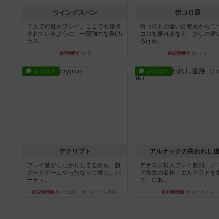
ウイングスパン
街コロ通
２人で何度かプレイ。ここでも指摘
街コロとの違いは初めから二
されているように、一部強力な鳥(カ
コロを振れるなど、少しの違
ラス...
るけれ...
約5時間前
by S
約10時間前
by くみ
レビュー
レビュー
デクリプト
アルナックの失われし
プレイ感がしっかりしてるから、超
アナログ対人プレイ数回。ク
ボードゲームやったなって感じ。パ
ア先生の名作「エルドラドを
ーティ...
て」にあ...
約12時間前
by ヒロ(新！ボードゲーム家族)
約14時間前
by おーちゃん