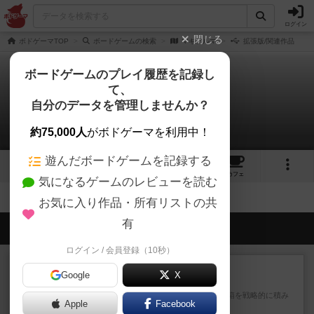
ログイン
閉じる
ボドゲーマTOP
ボードゲームの検索
マギアルマ
拡張版/関連作品
ボードゲームのプレイ履歴を記録し
て、
マギアルマ
自分のデータを管理しませんか？
拡張/関連作品 0件
約75,000人
がボドゲーマを利用中！
遊んだボードゲームを記録する
6
4
15
トップ
画像
動画
レビュー
カフェ
気になるゲームのレビューを読む
お気に入り作品・所有リストの共
有
会員の新しい投稿
ログイン / 会員登録（10秒）
ルール/インスト
画像付き
充実
Google
X
マーケットフレッシュ
目的あなたの店先に農産物の木箱を戦略的に積み
Apple
Facebook
重ねて在庫を最大化し、競合...