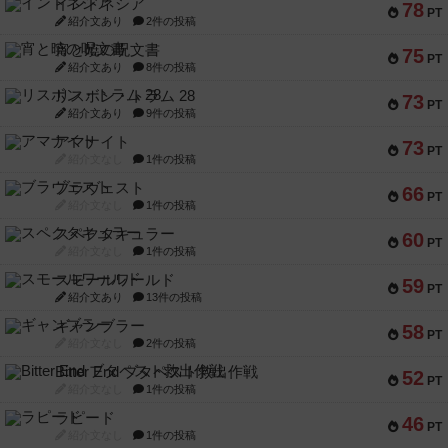
インドネシア
78
PT
紹介文あり
2件の投稿
宵と暁の呪文書
75
PT
紹介文あり
8件の投稿
リスボン・トラム 28
73
PT
紹介文あり
9件の投稿
アマナイト
73
PT
紹介文なし
1件の投稿
ブラヴェスト
66
PT
紹介文なし
1件の投稿
スペクタキュラー
60
PT
紹介文なし
1件の投稿
スモールワールド
59
PT
紹介文あり
13件の投稿
ギャンブラー
58
PT
紹介文なし
2件の投稿
Bitter End ブタペスト救出作戦
52
PT
紹介文なし
1件の投稿
ラピード
46
PT
紹介文なし
1件の投稿