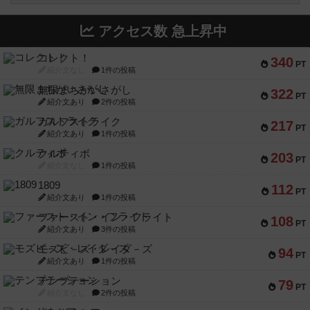
アクセス数 急上昇中
コレクト！
340
PT
紹介文なし
1件の投稿
無限まちがいさがし
322
PT
紹介文あり
2件の投稿
ガルフストライク
217
PT
紹介文あり
1件の投稿
クルティボ
203
PT
紹介文なし
1件の投稿
1809
112
PT
紹介文あり
1件の投稿
ファースト・イン・フライト
108
PT
紹介文あり
3件の投稿
モズビ－ズ・レイダ－ズ
94
PT
紹介文あり
1件の投稿
テンプテーション
79
PT
紹介文なし
2件の投稿