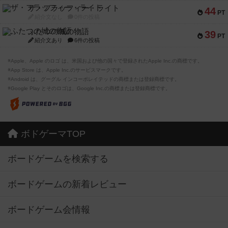
ザ・フラッフィー・ライト
44
PT
紹介文なし
0件の投稿
ふたつの城の物語
39
PT
紹介文あり
6件の投稿
※Apple、Apple のロゴ は、米国および他の国々で登録されたApple Inc.の商標です。
※App Store は、Apple Inc.のサービスマークです。
※Android は、グーグル インコーポレイテッドの商標または登録商標です。
※Google Play とそのロゴは、Google Inc.の商標または登録商標です。
ボドゲーマTOP
ボードゲームを検索する
ボードゲームの新着レビュー
ボードゲーム会情報