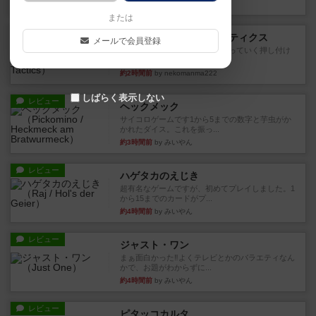
約2時間前
by jurong
または
レビュー
メメントオンラインタクティクス
メールで会員登録
どんどん物量が増えて大変になっていく押し付け
合いが楽しいゲーム盛り上が...
約2時間前
by nekomanma222
しばらく表示しない
レビュー
ヘックメック
サイコロゲームです1から5までの数字と芋虫がか
かれたダイス。これを振っ...
約3時間前
by みいやん
レビュー
ハゲタカのえじき
超有名なゲームですが、初めてプレイしました。1
から15までのカードがプ...
約4時間前
by みいやん
レビュー
ジャスト・ワン
まぁ面白かった‼️よくテレビとかのバラエティなん
かで、お題がわからずに...
約4時間前
by みいやん
レビュー
ピタッコカルタ