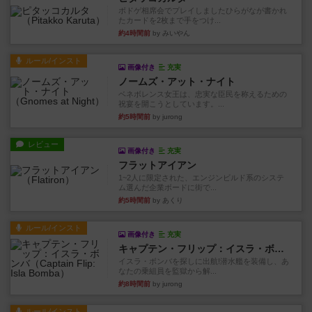
ボドゲ相席会でプレイしましたひらがなが書かれ
たカードを2枚まで手をつけ...
約4時間前
by みいやん
ルール/インスト
画像付き
充実
ノームズ・アット・ナイト
ベネボレンス女王は、忠実な臣民を称えるための
祝宴を開こうとしています。...
約5時間前
by jurong
レビュー
画像付き
充実
フラットアイアン
1~2人に限定された、エンジンビルド系のシステ
ム選んだ企業ボードに街で...
約5時間前
by あくり
ルール/インスト
画像付き
充実
キャプテン・フリップ：イスラ・ボンバ
イスラ・ボンバを探しに出航!潜水艦を装備し、あ
なたの乗組員を監獄から解...
約8時間前
by jurong
ルール/インスト