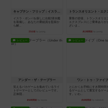
キャプテン・フリップ：イスラ・ボンバ
イスラ・ボンバを探しに出航!潜水艦
乗客の皆様、トランスオリエ
を装備し、あなたの乗組員を監獄か
エクスプレスにご乗車ありが
ら解...
ざいま...
25分前
by jurong
約1時間前
by jurong
レビュー
レビュー
アンダー・ザ・テーブラー
ワン・トゥ・ファイ
笑えるバカゲームを集めているライ
とにかくお手軽にすき間時間
トゲーマーとしてのレビューです。
るゲームとして重宝するゲー
正体隠...
す。いわ...
約6時間前
by toyota
約8時間前
by nabekoh