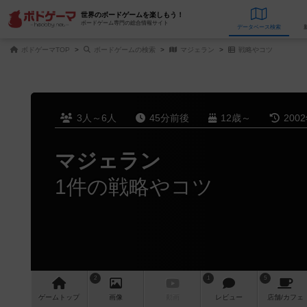
世界のボードゲームを楽しもう！
ボードゲーム専門の総合情報サイト
データベース
検
ボドゲーマTOP
ボードゲームの検索
マジェラン
戦略やコツ
3人～6人
45分前後
12歳～
200
マジェラン
1件の戦略やコツ
2
1
5
ゲーム
トップ
画像
動画
レビュー
店舗/
カフェ