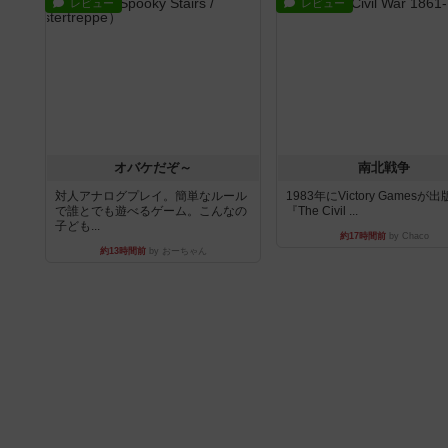
レビュー
レビュー
オバケだぞ～
南北戦争
対人アナログプレイ。簡単なルール
1983年にVictory Gamesが
で誰とでも遊べるゲーム。こんなの
『The Civil ...
子ども...
約17時間前
by Chaco
約13時間前
by おーちゃん