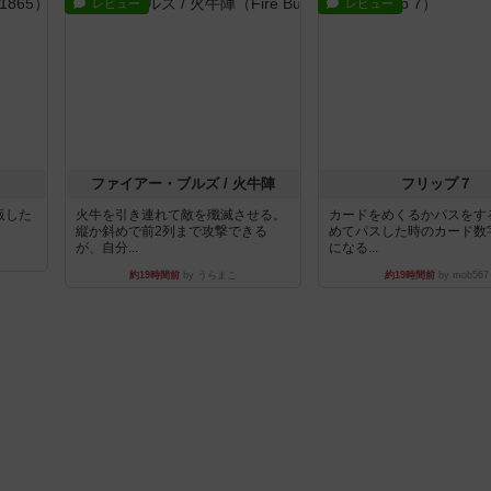
レビュー
レビュー
ファイアー・ブルズ / 火牛陣
フリップ７
出版した
火牛を引き連れて敵を殲滅させる。
カードをめくるかパスをす
縦か斜めで前2列まで攻撃できる
めてパスした時のカード数
が、自分...
になる...
約19時間前
by うらまこ
約19時間前
by mob567