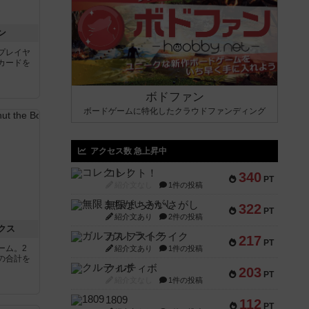
ン
プレイヤ
カードを
ボドファン
ボードゲームに特化したクラウドファンディング
アクセス数 急上昇中
コレクト！
340
PT
紹介文なし
1件の投稿
無限まちがいさがし
322
PT
紹介文あり
2件の投稿
クス
ガルフストライク
217
PT
ーム。2
紹介文あり
1件の投稿
の合計を
クルティボ
203
PT
紹介文なし
1件の投稿
1809
112
PT