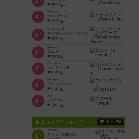
3
位
2528名
Battle Line
4
バトルライン
位
2377名
Terraforming Mars
5
テラフォーミングマーズ
位
2370名
6 nimmt!
6
ニムト
位
2201名
Carcassonne
7
カルカソンヌ
位
2190名
Wingspan
8
ウイングスパン
位
2149名
Azul
9
アズール
位
1903名
興味ありランキング
トップ50
SCYTHE
1
サイズ -大鎌戦役-
位