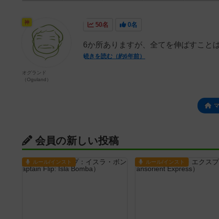
神
50名
0名
6か所ありますが、全てを伸ばすこと
続きを読む（約6年前）
オグランド
（Oguland）
会員の新しい投稿
ルール/インスト
ルール/インスト