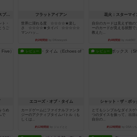
トランスオリエント・エクスプレス
フラットアイアン
花火：スターマイ
ント・
世界に浸れる度 ☆☆☆☆★楽し
自分のカードは見えず他の
とうご
さ ☆☆☆☆★タイパ ☆☆☆☆☆
ーのカードが見える状態で
マンハッ...
教えた...
約2時間前
by DKnewyork
約4時間前
by mob567
レビュー
レビュー
ブ
エコーズ・オブ・タイム
シャット・ザ・ボッ
をうめ
カードゲームにファイナルファンタ
とてもシンプルなダイスゲ
ムで
ジーのアクティブタイムバトル（も
つのダイスを振って、出目
しくは...
自分の...
約12時間前
by ジェイとと
約12時間前
by OSAっち