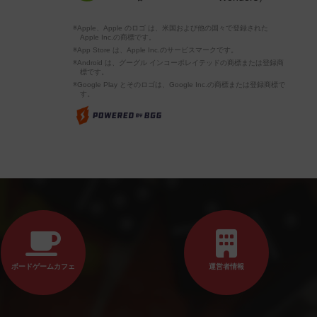
※Apple、Apple のロゴ は、米国および他の国々で登録された
Apple Inc.の商標です。
※App Store は、Apple Inc.のサービスマークです。
※Android は、グーグル インコーポレイテッドの商標または登録商
標です。
※Google Play とそのロゴは、Google Inc.の商標または登録商標で
す。
ボードゲームカフェ
運営者情報