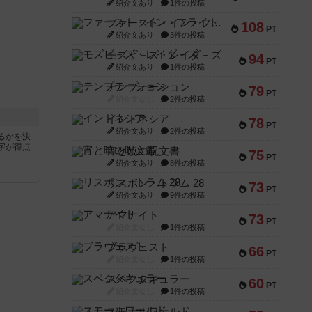
紹介文あり
1件の投稿
ファースト・イン・フライト
108
PT
紹介文あり
3件の投稿
モズビ－ズ・レイダ－ズ
94
PT
紹介文あり
1件の投稿
テンプテーション
79
PT
紹介文なし
2件の投稿
インドネシア
78
PT
紹介文あり
2件の投稿
るかを決
字が得点
宵と暁の呪文書
75
PT
紹介文あり
8件の投稿
リスボン・トラム 28
73
PT
紹介文あり
9件の投稿
アマナイト
73
PT
紹介文なし
1件の投稿
ブラヴェスト
66
PT
紹介文なし
1件の投稿
スペクタキュラー
60
PT
紹介文なし
1件の投稿
スモールワールド