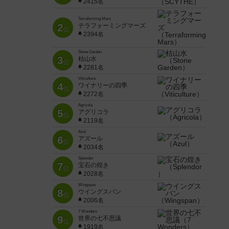
2415名
Terraforming Mars
2
テラフォーミングマーズ
位
2394名
Stone Garden
3
枯山水
位
2281名
Viticulture
4
ワイナリーの四季
位
2272名
Agricola
5
アグリコラ
位
2119名
Azul
6
アズール
位
2034名
Splendor
7
宝石の煌き
位
2028名
Wingspan
8
ウイングスパン
位
2006名
7 Wonders
9
世界の七不思議
位
1919名