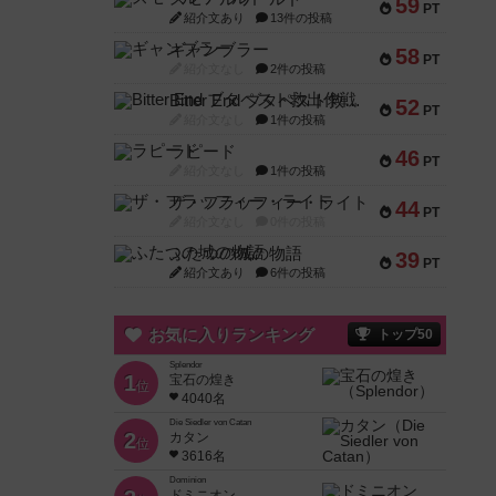
59
PT
紹介文あり
13件の投稿
ギャンブラー
58
PT
紹介文なし
2件の投稿
Bitter End ブタペスト救出作戦
52
PT
紹介文なし
1件の投稿
ラピード
46
PT
紹介文なし
1件の投稿
ザ・フラッフィー・ライト
44
PT
紹介文なし
0件の投稿
ふたつの城の物語
39
PT
紹介文あり
6件の投稿
お気に入りランキング
トップ50
Splendor
1
宝石の煌き
位
4040名
Die Siedler von Catan
2
カタン
位
3616名
Dominion
ドミニオン