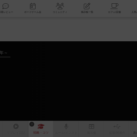
索
新着レビュー
ボードゲーム会
コミュニティ
掲示板一覧
2年～
1
リプレイ
日記
戦略
・コツ
ルール
/インスト
掲示板
拡張/関連
作
次