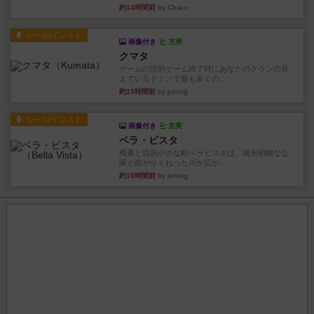
約14時間前
by Chaco
ルール/インスト
画像付き
充実
クマタ
ゲームの目的ゲーム終了時にあなたのクランの見
えているドミノで最も多くの...
約15時間前
by jurong
ルール/インスト
画像付き
充実
ベラ・ビスタ
概要と目的小さな町ベラビスタは、風光明媚な公
園と曲がりくねった川が広が...
約15時間前
by jurong