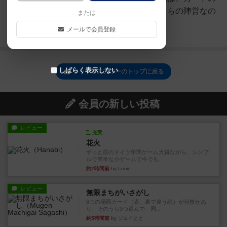
受け渡しをうまく活用して、どちらの陣営なの
または
かを推測できるようにします。
メールで会員登録
続きを読む（8ヶ月前）
しばらく表示しない
マッドネスアワーのトップに戻る
会員の新しい投稿
レビュー
充実
花火
ずっと前のドイツ年間ゲーム大賞ながら、シンプ
ルで簡単な小ゲームで今でも...
約2時間前
by tamio
レビュー
無限まちがいさがし
6つの場面カード（表、裏で違う絵）が何枚かあ
り、そのうち3つ選んで、同...
約5時間前
by ジェイとと