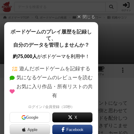
ログイン
閉じる
ボドゲーマTOP
ボードゲームの検索
マッドネスアワー
戦略やコツ
ボードゲームのプレイ履歴を記録し
て、
マッドネスアワー
自分のデータを管理しませんか？
1件の戦略やコツ
約75,000人
がボドゲーマを利用中！
遊んだボードゲームを記録する
2
1
4
13
トップ
画像
動画
レビュー
カフェ
気になるゲームのレビューを読む
お気に入り作品・所有リストの共
神
79名
0名
有
少女役の正体と動きが最大のポイントになって
ログイン / 会員登録（10秒）
オグランド
きます。もし邪神だったら、人間側と思わせて
（Oguland）
Google
X
おき多数の探索者には安全なカードを配分しつ
つ、探索者の１人を味方陣営に引きずりこませ
Apple
Facebook
るような動きをします。探索者側は、カードの