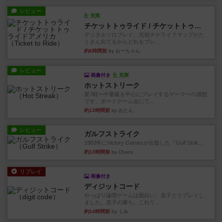
レビュー
充実
チケットトゥライド / チケットトゥライドアメリカ
デジタルソロプレイ。元祖チケライ？マップがた
くさん出てるからどれをプレ...
約6時間前
by おーちゃん
レビュー
画像付き
充実
ホットストリーク
星7軽〜中量級を中心にプレイするゲーマーの感想
です。ボードゲーム会にて...
約13時間前
by おとん
レビュー
ガルフストライク
1983年にVictory Gamesが出版した『Gulf Strik...
約13時間前
by Chaco
リプレイ
画像付き
ディジットコード
やっぱり論理ゲームは面白い。息子とリプレイし
ました。息子の勝ち。これリ...
約14時間前
by くみ