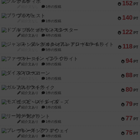
クルティボ
152
PT
紹介文なし
1件の投稿
ブラヴェスト
140
PT
紹介文なし
1件の投稿
ドブル：ポケットモンスター
122
PT
紹介文あり
4件の投稿
ジャンヌ・ダルク-オルレアン ドロー＆ライト
118
PT
紹介文なし
5件の投稿
ファースト・イン・フライト
94
PT
紹介文あり
3件の投稿
ダイススローン
88
PT
紹介文なし
1件の投稿
ガルフストライク
80
PT
紹介文あり
1件の投稿
モズビ－ズ・レイダ－ズ
79
PT
紹介文あり
1件の投稿
リー対グラント
77
PT
紹介文あり
1件の投稿
ブレーキング・アウェイ
75
PT
紹介文あり
4件の投稿