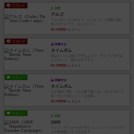
リプレイ
充実
アルゴ
アルゴがとても好きで、たぶんプレイ回数が最も
多いゲームです。なんといっ...
約14時間前
by おとん
リプレイ
画像付き
タイムボム
僕はホントに嘘が下手なようで、すぐバレますみ
んなホント、嘘が上手ですよ...
約14時間前
by あまる
レビュー
画像付き
タイムボム
まず簡単で軽い！大人数で遊べる！それなのに小
箱！何より楽しい！！正体隠...
約14時間前
by あまる
レビュー
充実
1809
ケビン・ザッカーがデザインした１ヘクス=２マイ
ルの戦役級シリーズは以下...