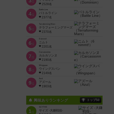
3
位
2528名
Battle Line
4
バトルライン
位
2377名
Terraforming Mars
5
テラフォーミングマーズ
位
2370名
6 nimmt!
6
ニムト
位
2201名
Carcassonne
7
カルカソンヌ
位
2190名
Wingspan
8
ウイングスパン
位
2149名
Azul
9
アズール
位
1903名
興味ありランキング
トップ50
SCYTHE
1
サイズ -大鎌戦役-
位