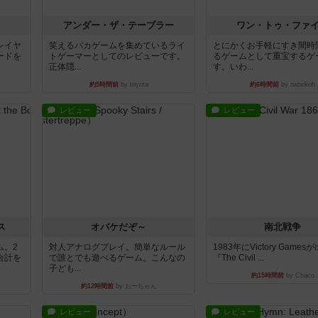
アンダー・ザ・テーブラー
ワン・トゥ・ファ
レイヤ
笑えるバカゲームを集めているライ
とにかくお手軽にすき間時
ードを
トゲーマーとしてのレビューです。
るゲームとして重宝するゲ
正体隠...
す。いわ...
約5時間前
by toyota
約6時間前
by nabekoh
レビュー
レビュー
ス
オバケだぞ～
南北戦争
ム。2
対人アナログプレイ。簡単なルール
1983年にVictory Game
合計を
で誰とでも遊べるゲーム。こんなの
『The Civil ...
子ども...
約15時間前
by Chaco
約12時間前
by おーちゃん
レビュー
レビュー