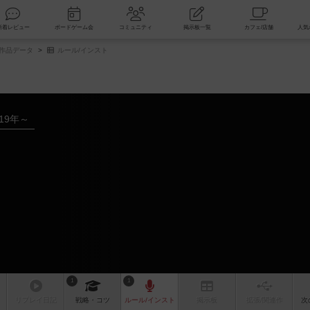
索
新着レビュー
ボードゲーム会
コミュニティ
掲示板一覧
作品データ
ルール/インスト
019年～
1
1
リプレイ
日記
戦略
・コツ
ルール
/インスト
掲示板
拡張/関連
作
次