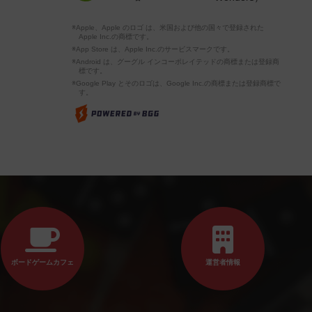
※Apple、Apple のロゴ は、米国および他の国々で登録された
Apple Inc.の商標です。
※App Store は、Apple Inc.のサービスマークです。
※Android は、グーグル インコーポレイテッドの商標または登録商
標です。
※Google Play とそのロゴは、Google Inc.の商標または登録商標で
す。
ボードゲームカフェ
運営者情報