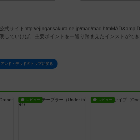
p://ejingar.sakura.ne.jp/mad/mad.htmMAD&amp;
に説明していけば、主要ポイントを一通り踏まえたインストがで
・アンド・デッドのトップに戻る
レビュー
レビュー