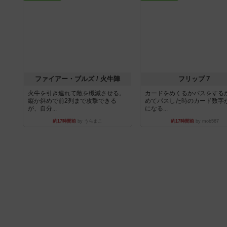
ファイアー・ブルズ / 火牛陣
フリップ７
火牛を引き連れて敵を殲滅させる。
カードをめくるかパスをする
縦か斜めで前2列まで攻撃できる
めてパスした時のカード数字
が、自分...
になる...
約17時間前
by うらまこ
約17時間前
by mob567