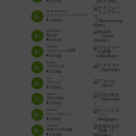
2415名
Terraforming Mars
2
テラフォーミングマーズ
位
2394名
Stone Garden
3
枯山水
位
2281名
Viticulture
4
ワイナリーの四季
位
2272名
Agricola
5
アグリコラ
位
2119名
Azul
6
アズール
位
2035名
Splendor
7
宝石の煌き
位
2028名
Wingspan
8
ウイングスパン
位
2006名
7 Wonders
9
世界の七不思議
位
1919名