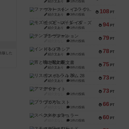
紹介文あり
1件の投稿
ファースト・イン・フライト
108
PT
紹介文あり
3件の投稿
モズビ－ズ・レイダ－ズ
94
PT
紹介文あり
1件の投稿
テンプテーション
79
PT
紹介文なし
2件の投稿
インドネシア
78
PT
sが出版した
紹介文あり
2件の投稿
宵と暁の呪文書
75
PT
紹介文あり
8件の投稿
リスボン・トラム 28
73
PT
紹介文あり
9件の投稿
アマナイト
73
PT
紹介文なし
1件の投稿
ブラヴェスト
66
PT
紹介文なし
1件の投稿
スペクタキュラー
60
PT
紹介文なし
1件の投稿
スモールワールド