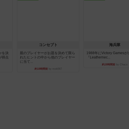
コンセプト
海兵隊
かを決
親のプレイヤーがお題を決めて限ら
1988年にVictory Game
が得点
れたヒントの中から他のプレイヤー
『Leathernec...
に当て...
約18時間前
by Chaco
約18時間前
by mob567