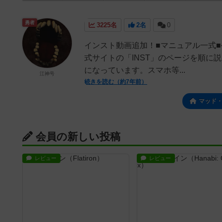
勇者
3225名
2名
0
インスト動画追加！■マニュアル一式■公式サイトhtt
式サイトの「INST」のページを順
になっています。スマホ等...
江神号
続きを読む（約7年前）
マッド
会員の新しい投稿
レビュー
レビュー