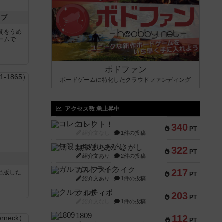
イブ
間をうめ
ームで
ボドファン
ボードゲームに特化したクラウドファンディング
アクセス数 急上昇中
コレクト！
340
PT
紹介文なし
1件の投稿
無限まちがいさがし
322
PT
紹介文あり
2件の投稿
ガルフストライク
217
sが出版した
PT
紹介文あり
1件の投稿
クルティボ
203
PT
紹介文なし
1件の投稿
1809
112
PT