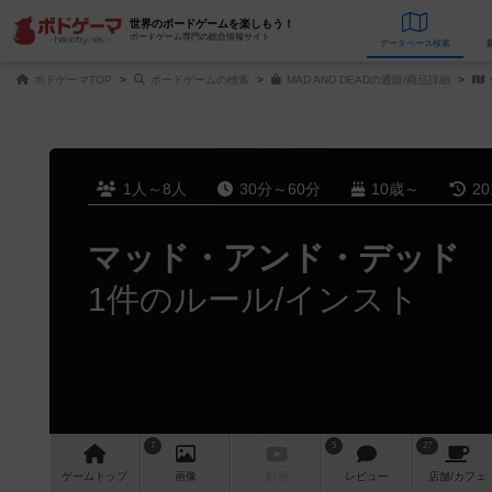
世界のボードゲームを楽しもう！
ボードゲーム専門の総合情報サイト
データベース
検
ボドゲーマTOP
ボードゲームの検索
MAD AND DEADの通販/商品詳細
1人～8人
30分～60分
10歳～
2
マッド・アンド・デッド
1件のルール/インスト
7
5
27
ゲーム
トップ
画像
動画
レビュー
店舗/
カフェ