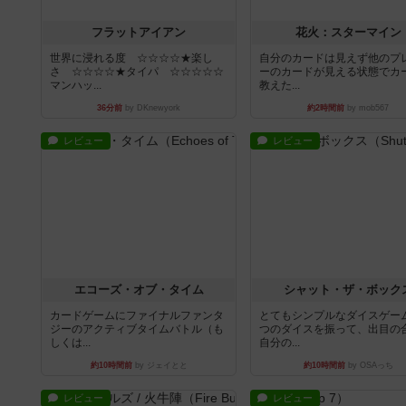
フラットアイアン
花火：スターマイン
世界に浸れる度 ☆☆☆☆★楽し
自分のカードは見えず他のプ
さ ☆☆☆☆★タイパ ☆☆☆☆☆
ーのカードが見える状態でカ
マンハッ...
教えた...
36分前
by DKnewyork
約2時間前
by mob567
レビュー
レビュー
エコーズ・オブ・タイム
シャット・ザ・ボック
カードゲームにファイナルファンタ
とてもシンプルなダイスゲー
ジーのアクティブタイムバトル（も
つのダイスを振って、出目の
しくは...
自分の...
約10時間前
by ジェイとと
約10時間前
by OSAっち
レビュー
レビュー