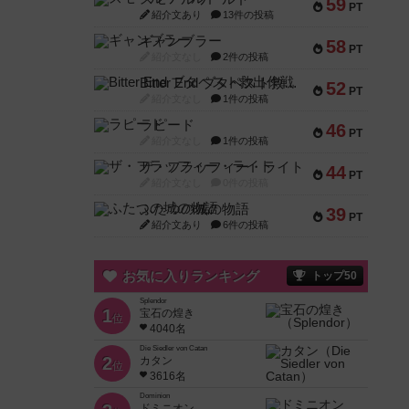
59
PT
紹介文あり
13件の投稿
ギャンブラー
58
PT
紹介文なし
2件の投稿
Bitter End ブタペスト救出作戦
52
PT
紹介文なし
1件の投稿
ラピード
46
PT
紹介文なし
1件の投稿
ザ・フラッフィー・ライト
44
PT
紹介文なし
0件の投稿
ふたつの城の物語
39
PT
紹介文あり
6件の投稿
お気に入りランキング
トップ50
Splendor
1
宝石の煌き
位
4040名
Die Siedler von Catan
2
カタン
位
3616名
Dominion
ドミニオン