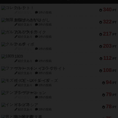
コレクト！
340
PT
紹介文なし
1件の投稿
無限まちがいさがし
322
PT
紹介文あり
2件の投稿
ガルフストライク
217
PT
紹介文あり
1件の投稿
クルティボ
203
PT
紹介文なし
1件の投稿
1809
112
PT
紹介文あり
1件の投稿
ファースト・イン・フライト
108
PT
紹介文あり
3件の投稿
モズビ－ズ・レイダ－ズ
94
PT
紹介文あり
1件の投稿
テンプテーション
79
PT
紹介文なし
2件の投稿
インドネシア
78
PT
紹介文あり
2件の投稿
宵と暁の呪文書