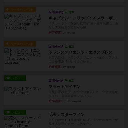
ルール/インスト
画像付き
充実
キャプテン・フリップ：イスラ・ボンバ
イスラ・ボンバを探しに出航!潜水艦を装備し、あ
なたの乗組員を監獄から解...
約5時間前
by jurong
ルール/インスト
画像付き
充実
トランスオリエント・エクスプレス
乗客の皆様、トランスオリエント・エクスプレス
にご乗車ありがとうございま...
約5時間前
by jurong
レビュー
画像付き
充実
フラットアイアン
世界に浸れる度 ☆☆☆☆★楽しさ ☆☆☆☆★
タイパ ☆☆☆☆☆マンハッ...
約7時間前
by DKnewyork
レビュー
花火：スターマイン
自分のカードは見えず他のプレイヤーのカードが
見える状態でカードを教えた...