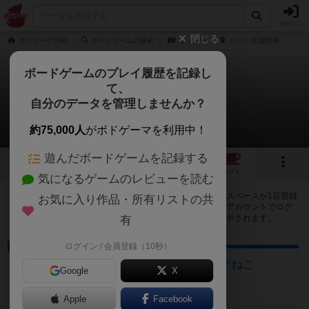
ログイン
閉じる
ボドゲーマTOP
ボードゲームの検索
ラッキー
カフェ/店舗情報
ボードゲームのプレイ履歴を記録し
て、
ラッキー
自分のデータを管理しませんか？
1店のカフェ/スペースが提供中
約75,000人
がボドゲーマを利用中！
遊んだボードゲームを記録する
1
1
トップ
画像
動画
レビュー
カフェ
気になるゲームのレビューを読む
ラッキーで遊ぶことができるボードゲームカフェ・プレイスペースが1店登録
お気に入り作品・所有リストの共
されています。公開プロフィールの都道府県が設定されたアカウントでログ
インすると、同じ都道府県内の店舗に絞り込むボタンが表示されます。
有
ログイン / 会員登録（10秒）
ボードゲームカフェ
謎解きカフェ＆ボードゲームなぞねこ
Google
X
愛知県名古屋市北区黒川本通4−47
Apple
Facebook