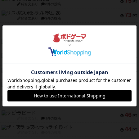
75
PT
紹介文あり
8件の投稿
リスボン・トラム 28
73
PT
紹介文あり
9件の投稿
アマナイト
73
PT
紹介文なし
1件の投稿
ブラヴェスト
66
PT
紹介文なし
1件の投稿
スペクタキュラー
60
PT
紹介文なし
1件の投稿
スモールワールド
59
PT
紹介文あり
13件の投稿
ギャンブラー
58
PT
紹介文なし
2件の投稿
Bitter End ブタペスト救出作戦
52
PT
紹介文なし
1件の投稿
ラピード
46
PT
紹介文なし
1件の投稿
ザ・フラッフィー・ライト
44
PT
紹介文なし
0件の投稿