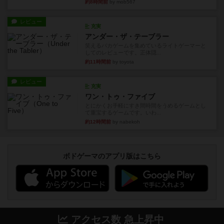
約8時間前
by mob567
レビュー
充実
アンダー・ザ・テーブラー
笑えるバカゲームを集めているライトゲーマーと
してのレビューです。正体隠...
約11時間前
by toyota
レビュー
充実
ワン・トゥ・ファイブ
とにかくお手軽にすき間時間をうめるゲームとし
て重宝するゲームです。いわ...
約12時間前
by nabekoh
ボドゲーマのアプリ版はこちら
アクセス数 急上昇中