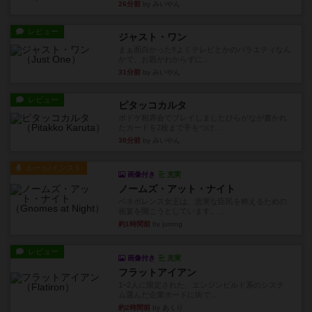
26分前
by みいやん
レビュー
ジャスト・ワン
まぁ面白かった‼️よくテレビとかのバラエティなん
かで、お題がわからずに...
31分前
by みいやん
レビュー
ピタッコカルタ
ボドゲ相席会でプレイしましたひらがなが書かれ
たカードを2枚まで手をつけ...
38分前
by みいやん
ルール/インスト
画像付き
充実
ノームズ・アット・ナイト
ベネボレンス女王は、忠実な臣民を称えるための
祝宴を開こうとしています。...
約1時間前
by jurong
レビュー
画像付き
充実
フラットアイアン
1~2人に限定された、エンジンビルド系のシステ
ム選んだ企業ボードに街で...
約2時間前
by あくり