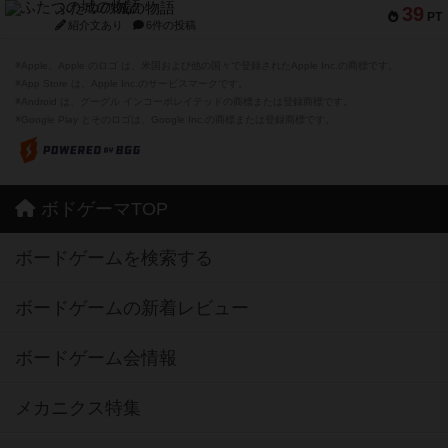
ふたつの城の物語
39
PT
紹介文あり
6件の投稿
※Apple、Apple のロゴ は、米国および他の国々で登録されたApple Inc.の商標です。
※App Store は、Apple Inc.のサービスマークです。
※Android は、グーグル インコーポレイテッドの商標または登録商標です。
※Google Play とそのロゴは、Google Inc.の商標または登録商標です。
ボドゲーマTOP
ボードゲームを検索する
ボードゲームの新着レビュー
ボードゲーム会情報
メカニクス特集