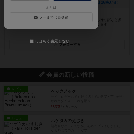
[NEW] 2周年記念キャンペーン開催！（2023年06月30日 16時37分）
または
遊べるボードゲーム
1010個
メールで会員登録
名古屋市黒川駅徒歩5分!! 名古屋唯一！カフェ謎、お持ち帰り謎など多
数ご用意いたしております！ ボードゲームたくさんあります！ ...
しばらく表示しない
フォローする
会員の新しい投稿
レビュー
ヘックメック
サイコロゲームです1から5までの数字と芋虫がか
かれたダイス。これを振っ...
17分前
by みいやん
レビュー
ハゲタカのえじき
超有名なゲームですが、初めてプレイしました。1
から15までのカードがプ...