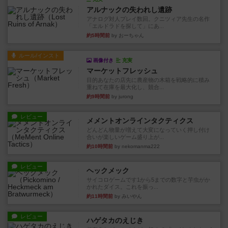
アルナックの失われし遺跡
アナログ対人プレイ数回。クニツィア先生の名作
「エルドラドを探して」にあ...
約5時間前
by おーちゃん
ルール/インスト
画像付き
充実
マーケットフレッシュ
目的あなたの店先に農産物の木箱を戦略的に積み
重ねて在庫を最大化し、競合...
約9時間前
by jurong
レビュー
メメントオンラインタクティクス
どんどん物量が増えて大変になっていく押し付け
合いが楽しいゲーム盛り上が...
約10時間前
by nekomanma222
レビュー
ヘックメック
サイコロゲームです1から5までの数字と芋虫がか
かれたダイス。これを振っ...
約11時間前
by みいやん
レビュー
ハゲタカのえじき