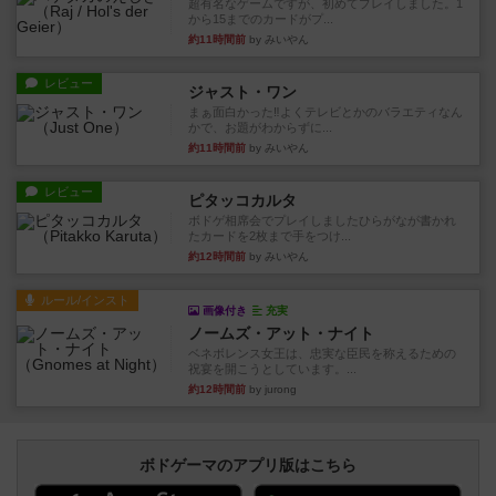
超有名なゲームですが、初めてプレイしました。1
から15までのカードがプ...
約11時間前
by みいやん
レビュー
ジャスト・ワン
まぁ面白かった‼️よくテレビとかのバラエティなん
かで、お題がわからずに...
約11時間前
by みいやん
レビュー
ピタッコカルタ
ボドゲ相席会でプレイしましたひらがなが書かれ
たカードを2枚まで手をつけ...
約12時間前
by みいやん
ルール/インスト
画像付き
充実
ノームズ・アット・ナイト
ベネボレンス女王は、忠実な臣民を称えるための
祝宴を開こうとしています。...
約12時間前
by jurong
ボドゲーマのアプリ版はこちら