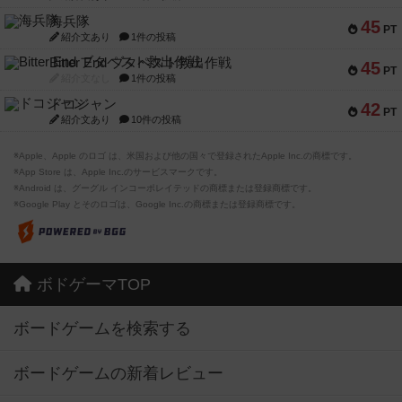
海兵隊
45
PT
紹介文あり
1件の投稿
Bitter End ブタペスト救出作戦
45
PT
紹介文なし
1件の投稿
ドコジャン
42
PT
紹介文あり
10件の投稿
※Apple、Apple のロゴ は、米国および他の国々で登録されたApple Inc.の商標です。
※App Store は、Apple Inc.のサービスマークです。
※Android は、グーグル インコーポレイテッドの商標または登録商標です。
※Google Play とそのロゴは、Google Inc.の商標または登録商標です。
ボドゲーマTOP
ボードゲームを検索する
ボードゲームの新着レビュー