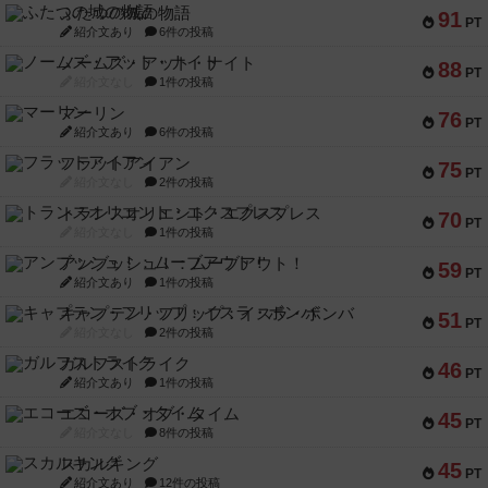
ふたつの城の物語
91
PT
紹介文あり
6件の投稿
ノームズ・アット・ナイト
88
PT
紹介文なし
1件の投稿
マーリン
76
PT
紹介文あり
6件の投稿
フラットアイアン
75
PT
紹介文なし
2件の投稿
トランスオリエント・エクスプレス
70
PT
紹介文なし
1件の投稿
アンブッシュ！：ムーブアウト！
59
PT
紹介文あり
1件の投稿
キャプテン・フリップ：イスラ・ボンバ
51
PT
紹介文なし
2件の投稿
ガルフストライク
46
PT
紹介文あり
1件の投稿
エコーズ・オブ・タイム
45
PT
紹介文なし
8件の投稿
スカルキング
45
PT
紹介文あり
12件の投稿