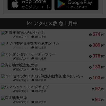
アクセス数 急上昇中
無限まちがいさがし
574
PT
紹介文あり
2件の投稿
リワイルド：サウスアメリカ
389
PT
紹介文なし
2件の投稿
アンダー・ザ・テーブラー
378
PT
紹介文あり
1件の投稿
宵と暁の呪文書
133
PT
紹介文あり
8件の投稿
セミファイナル ～お前はまだ生きている～
103
PT
紹介文あり
1件の投稿
ワン・トゥ・ファイブ
97
PT
紹介文あり
1件の投稿
南北戦争
91
PT
紹介文あり
1件の投稿