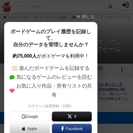
ログイン
閉じる
ボドゲーマTOP
ボードゲームの検索
レジェンダリー・エンカウンターズ：アン
ボードゲームのプレイ履歴を記録し
て、
レジェンダリー・エンカウンターズ：アン・
自分のデータを管理しませんか？
エイリアン・デッキビルディングゲーム
1件の画像
約75,000人
がボドゲーマを利用中！
遊んだボードゲームを記録する
1
1
トップ
画像
動画
レビュー
カフェ
気になるゲームのレビューを読む
ボドゲーマにログインすると、
「レジェンダリー・エンカウンターズ：ア
お気に入り作品・所有リストの共
ン・エイリアン・デッキビルディングゲーム（Legendary Encounters: An
Alien Deck Building Game）」
の画像をアップロード出来たり、他のユーザ
有
ーの投稿画像に評価を付けることができます。また、トップ6の画像は様々な
ページで表示されます。
ログイン / 会員登録（10秒）
Google
X
トップに表示される画像
ダイスケ
Apple
Facebook