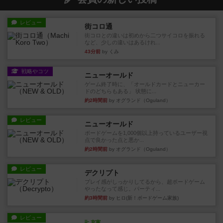
レビュー
街コロ通
街コロとの違いは初めから二つサイコロを振れる
など、少しの違いはあるけれ...
43分前
by くみ
戦略やコツ
ニューオールド
ゲーム終了時に、「オールドカードとニューカー
ドのどちらもある」 状態に...
約2時間前
by オグランド（Oguland）
レビュー
ニューオールド
ボードゲームを1,000個以上持っているユーザー視
点で良かった点と悪か...
約2時間前
by オグランド（Oguland）
レビュー
デクリプト
プレイ感がしっかりしてるから、超ボードゲーム
やったなって感じ。パーティ...
約3時間前
by ヒロ(新！ボードゲーム家族)
レビュー
充実