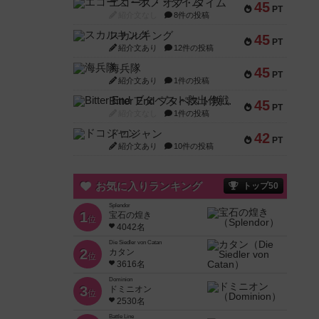
エコーズ・オブ・タイム
45
PT
紹介文なし
8件の投稿
スカルキング
45
PT
紹介文あり
12件の投稿
海兵隊
45
PT
紹介文あり
1件の投稿
Bitter End ブタペスト救出作戦
45
PT
紹介文なし
1件の投稿
ドコジャン
42
PT
紹介文あり
10件の投稿
お気に入りランキング
トップ50
Splendor
1
宝石の煌き
位
4042名
Die Siedler von Catan
2
カタン
位
3616名
Dominion
3
ドミニオン
位
2530名
Battle Line