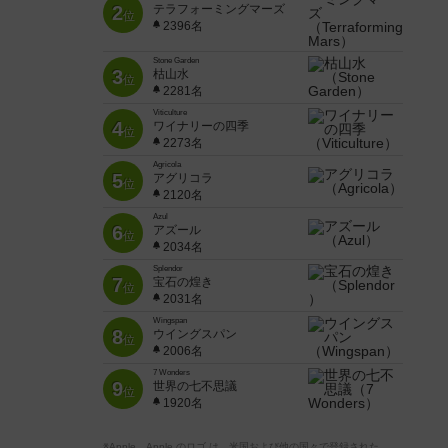
2
テラフォーミングマーズ
位
2396名
Stone Garden
3
枯山水
位
2281名
Viticulture
4
ワイナリーの四季
位
2273名
Agricola
5
アグリコラ
位
2120名
Azul
6
アズール
位
2034名
Splendor
7
宝石の煌き
位
2031名
Wingspan
8
ウイングスパン
位
2006名
7 Wonders
9
世界の七不思議
位
1920名
※Apple、Apple のロゴ は、米国および他の国々で登録された