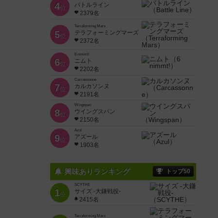
4
バトルライン
位
2379名
Terraforming Mars
5
テラフォーミングマーズ
位
2372名
6 nimmt!
6
ニムト
位
2202名
Carcassonne
7
カルカソンヌ
位
2191名
Wingspan
8
ウイングスパン
位
2150名
Azul
9
アズール
位
1903名
興味ありランキング
トップ50
SCYTHE
1
サイズ -大鎌戦役-
位
2415名
Terraforming Mars