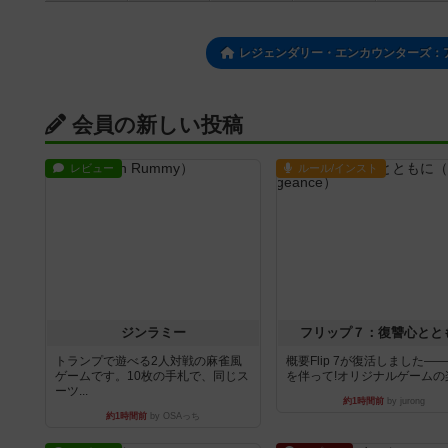
レジェンダリー・エンカウンターズ：
会員の新しい投稿
レビュー
ルール/インスト
ジンラミー
フリップ７：復讐心とと
トランプで遊べる2人対戦の麻雀風
概要Flip 7が復活しました―
ゲームです。10枚の手札で、同じス
を伴って!オリジナルゲームの楽し
ーツ...
約1時間前
by jurong
約1時間前
by OSAっち