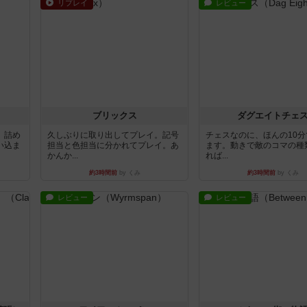
リプレイ
レビュー
ブリックス
ダグエイトチェ
。詰め
久しぶりに取り出してプレイ。記号
チェスなのに、ほんの10
い込ま
担当と色担当に分かれてプレイ。あ
ます。動きで敵のコマの種
かんか...
れば...
約3時間前
by くみ
約3時間前
by くみ
レビュー
レビュー