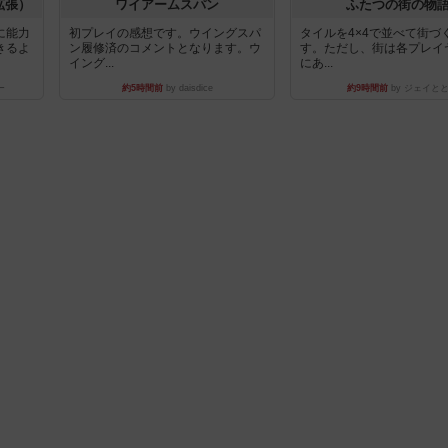
拡張）
ワイアームスパン
ふたつの街の物
に能力
初プレイの感想です。ウイングスパ
タイルを4×4で並べて街づ
きるよ
ン履修済のコメントとなります。ウ
す。ただし、街は各プレイ
イング...
にあ...
ー
約5時間前
by daisdice
約9時間前
by ジェイと