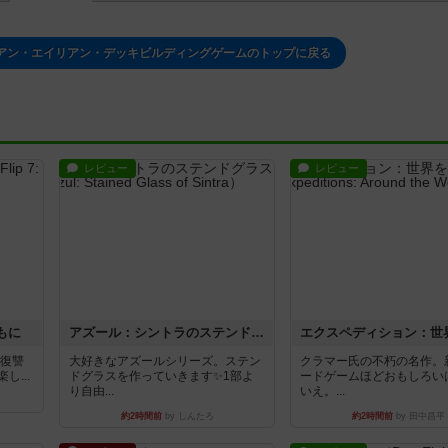
アン・エイリアン・デッキビルディングゲームのトップに戻る
レビュー
レビュー
もに
アズール：シントラのステンドグラス
―復讐
大好きなアズールシリーズ。ステン
クラマー氏の不朽の名作。
...
ドグラスを作っていきます✨1部よ
ードゲームほどおもしろい
り自由...
いえ。...
約2時間前
by しんたろ
約2時間前
by 田中昌平