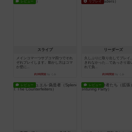
レビュー
リプレイ
スライプ
リーダーズ
メインコマ一つサブコマ四つでそれ
久しぶりに取り出してプレイ
ぞれプレイします。動かし方はコマ
きれなかった…であっさり追
か壁に...
れて負...
約3時間前
by くみ
約3時間前
by くみ
レビュー
レビュー