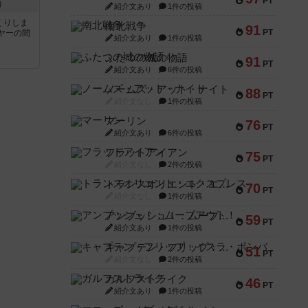
PT
語
紹介文あり
1件の投稿
くりしま
南北戦争
91
PT
ヤーの間
紹介文あり
1件の投稿
ふたつの城の物語
91
と
PT
紹介文あり
6件の投稿
ノームズ・アット・ナイト
88
PT
紹介文なし
1件の投稿
マーリン
76
PT
紹介文あり
6件の投稿
フラットアイアン
75
PT
紹介文なし
2件の投稿
トランスオリエント・エクスプレス
70
PT
紹介文なし
1件の投稿
アンブッシュ！：ムーブアウト！
59
PT
紹介文あり
1件の投稿
キャプテン・フリップ：イスラ・ボンバ
51
PT
紹介文なし
2件の投稿
ガルフストライク
46
PT
紹介文あり
1件の投稿