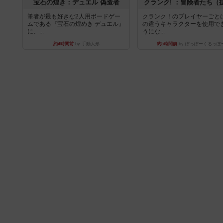
宝石の煌き：デュエル 偽造者
クランク! ：冒険者たち（
筆者が最も好きな2人用ボードゲー
クランク！のプレイヤーごと
ムである『宝石の煌めき デュエル』
の違うキャラクターを使用で
に、...
うにな...
約4時間前
by 手動人形
約5時間前
by ぽっぽーくるっぽ