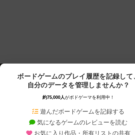
ボードゲームのプレイ履歴を記録して
自分のデータを管理しませんか？
約75,000人
がボドゲーマを利用中！
ボドゲーマTOP
ボードゲーム通販
遊んだボードゲームを記録する
気になるゲームのレビューを読む
ボードゲームを検索する
新作・再入荷情報
お気に入り作品・所有リストの共有
ボードゲームの新着レビュー
定番ボードゲームの通販