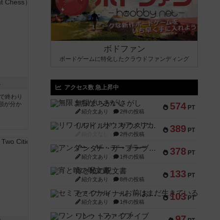
ボドファン
ボードゲームに特化したクラウドファンディング
ス
アクセス数 急上昇中
分で終わり
無限まちがいさがし
類が分か
574
PT
紹介文あり
2件の投稿
リワイルド：サウスアメリカ
389
PT
紹介文なし
2件の投稿
アンダー・ザ・テーブラー
378
PT
紹介文あり
1件の投稿
宵と暁の呪文書
133
PT
紹介文あり
8件の投稿
セミファイナル ～お前はまだ生きている～
103
PT
紹介文あり
1件の投稿
ワン・トゥ・ファイブ
97