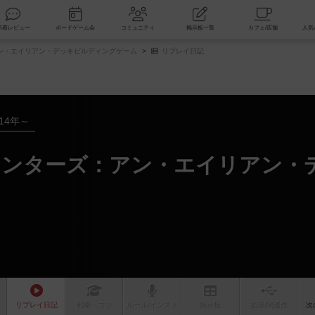
索
新着レビュー
ボードゲーム会
コミュニティ
掲示板一覧
ン・エイリアン・デッキビルディングゲーム
リプレイ日記
014年～
ウンターズ：アン・エイリアン・
リプレイ
日記
戦略
・コツ
ルール
/インスト
掲示板
拡張/関連
作
次