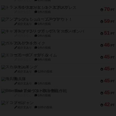
紹介文なし
2件の投稿
トランスオリエント・エクスプレス
70
PT
紹介文なし
1件の投稿
アンブッシュ！：ムーブアウト！
59
PT
紹介文あり
1件の投稿
キャプテン・フリップ：イスラ・ボンバ
51
PT
紹介文なし
2件の投稿
ガルフストライク
46
PT
紹介文あり
1件の投稿
エコーズ・オブ・タイム
45
PT
紹介文なし
8件の投稿
スカルキング
45
PT
紹介文あり
12件の投稿
海兵隊
45
PT
紹介文あり
1件の投稿
Bitter End ブタペスト救出作戦
45
PT
紹介文なし
1件の投稿
ドコジャン
42
PT
紹介文あり
10件の投稿