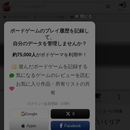
ログイン
閉じる
ボドゲーマTOP
ボードゲームの検索
ラスト・レター
ボードゲームのプレイ履歴を記録し
て、
自分のデータを管理しませんか？
ラスト・レター
約75,000人
がボドゲーマを利用中！
Last Letter
遊んだボードゲームを記録する
気になるゲームのレビューを読む
お気に入り作品・所有リストの共
有
3
3
1
トップ
画像
動画
レビュー
カフェ
ログイン / 会員登録（10秒）
Google
X
観察力や発想力で手札の絵を出していくリア
Apple
Facebook
ルタイムしりとりゲーム