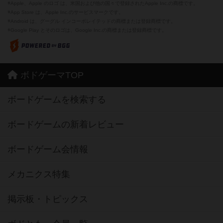
※Apple、Apple のロゴ は、米国および他の国々で登録されたApple Inc.の商標です。
※App Store は、Apple Inc.のサービスマークです。
※Android は、グーグル インコーポレイテッドの商標または登録商標です。
※Google Play とそのロゴは、Google Inc.の商標または登録商標です。
ボドゲーマTOP
ボードゲームを検索する
ボードゲームの新着レビュー
ボードゲーム会情報
メカニクス特集
掲示板・トピックス