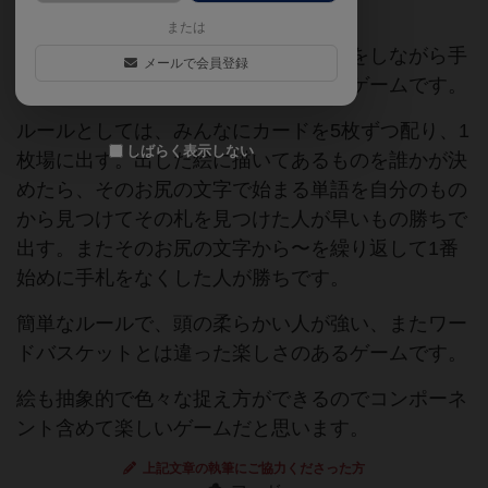
または
ゴチャゴチャした絵を使ってしりとりをしながら手
メールで会員登録
札を出していくリアルタイムしりとりゲームです。
ルールとしては、みんなにカードを5枚ずつ配り、1
しばらく表示しない
枚場に出す。出した絵に描いてあるものを誰かが決
めたら、そのお尻の文字で始まる単語を自分のもの
から見つけてその札を見つけた人が早いもの勝ちで
出す。またそのお尻の文字から〜を繰り返して1番
始めに手札をなくした人が勝ちです。
簡単なルールで、頭の柔らかい人が強い、またワー
ドバスケットとは違った楽しさのあるゲームです。
絵も抽象的で色々な捉え方ができるのでコンポーネ
ント含めて楽しいゲームだと思います。
上記文章の執筆にご協力くださった方