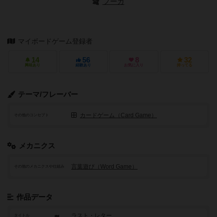
フーガ
マイボードゲーム登録者
14
56
8
32
興味あり
経験あり
お気に入り
持ってる
テーマ/フレーバー
カードゲーム（Card Game）
その他のコンセプト
メカニクス
言葉遊び（Word Game）
その他のメカニクスや仕組み
作品データ
ラスト・レター
タイトル