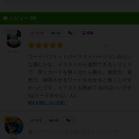
レビュー 3件
たまご
137名
0名
0
画像
うらまこ
ワードバスケットのイラストバージョンみたい
な感じかな。イラストから連想できるしりとり
で、早くカードを無くせたら勝ち。連想力、発
想力、納得させるワードを出せると無くしやす
かったです。イラストを眺めてるのはいいです
ね(カード出せない人)。
続きを読む（3ヶ月前）
仙人
55名
0名
0
レーティングが非公開に設定されたユーザー
TBGL