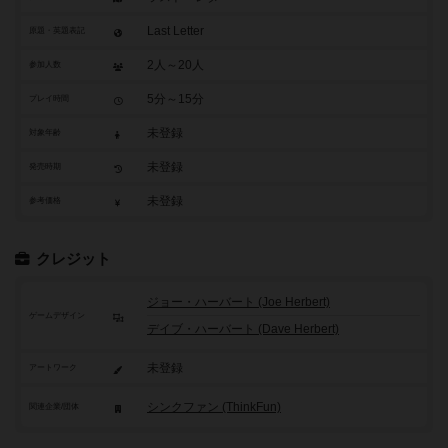
Last Letter
原題・英題表記
2人～20人
参加人数
5分～15分
プレイ時間
未登録
対象年齢
未登録
発売時期
未登録
参考価格
クレジット
ジョー・ハーバート (Joe Herbert)
ゲームデザイン
デイブ・ハーバート (Dave Herbert)
未登録
アートワーク
シンクファン (ThinkFun)
関連企業/団体