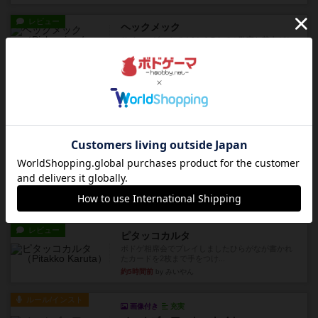
レビュー
ヘックメック
サイコロゲームです1から5までの数字と芋虫がか
かれたダイス。これを振っ...
約5時間前
by みいやん
レビュー
ハゲタカのえじき
超有名なゲームですが、初めてプレイしました。1
から15までのカードがプ...
約5時間前
by みいやん
レビュー
ジャスト・ワン
まぁ面白かった‼️よくテレビとかのバラエティなん
かで、お題がわからずに...
約5時間前
by みいやん
レビュー
ピタッコカルタ
ボドゲ相席会でプレイしましたひらがなが書かれ
たカードを2枚まで手をつけ...
約5時間前
by みいやん
ルール/インスト
画像付き
充実