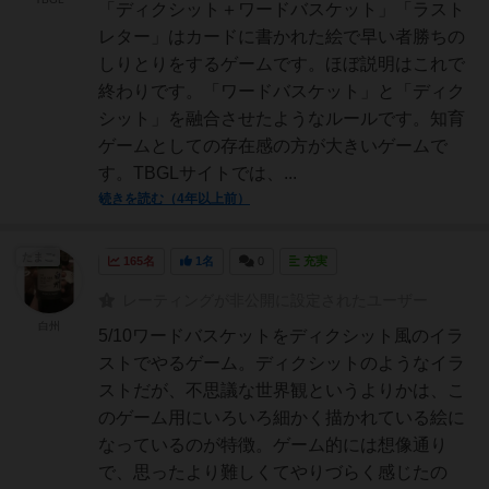
「ディクシット＋ワードバスケット」「ラスト
レター」はカードに書かれた絵で早い者勝ちの
しりとりをするゲームです。ほぼ説明はこれで
終わりです。「ワードバスケット」と「ディク
シット」を融合させたようなルールです。知育
ゲームとしての存在感の方が大きいゲームで
す。TBGLサイトでは、...
続きを読む（4年以上前）
たまご
165名
1名
0
充実
レーティングが非公開に設定されたユーザー
白州
5/10ワードバスケットをディクシット風のイラ
ストでやるゲーム。ディクシットのようなイラ
ストだが、不思議な世界観というよりかは、こ
のゲーム用にいろいろ細かく描かれている絵に
なっているのが特徴。ゲーム的には想像通り
で、思ったより難しくてやりづらく感じたの