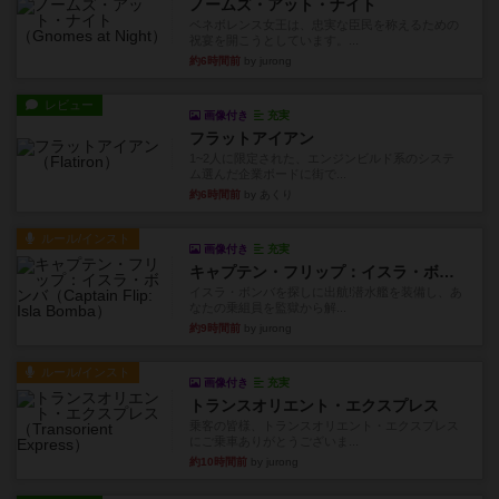
ノームズ・アット・ナイト
ベネボレンス女王は、忠実な臣民を称えるための
祝宴を開こうとしています。...
約6時間前
by jurong
レビュー
画像付き
充実
フラットアイアン
1~2人に限定された、エンジンビルド系のシステ
ム選んだ企業ボードに街で...
約6時間前
by あくり
ルール/インスト
画像付き
充実
キャプテン・フリップ：イスラ・ボンバ
イスラ・ボンバを探しに出航!潜水艦を装備し、あ
なたの乗組員を監獄から解...
約9時間前
by jurong
ルール/インスト
画像付き
充実
トランスオリエント・エクスプレス
乗客の皆様、トランスオリエント・エクスプレス
にご乗車ありがとうございま...
約10時間前
by jurong