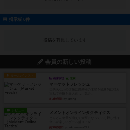
掲示板 0件
投稿を募集しています
会員の新しい投稿
ルール/インスト
画像付き
充実
マーケットフレッシュ
目的あなたの店先に農産物の木箱を戦略的に積み
重ねて在庫を最大化し、競合...
約3時間前
by jurong
レビュー
メメントオンラインタクティクス
どんどん物量が増えて大変になっていく押し付け
合いが楽しいゲーム盛り上が...
約3時間前
by nekomanma222