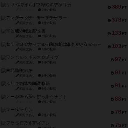
リワイルド：サウスアメリカ
389
PT
紹介文なし
2件の投稿
アンダー・ザ・テーブラー
378
PT
紹介文あり
1件の投稿
宵と暁の呪文書
133
PT
紹介文あり
8件の投稿
セミファイナル ～お前はまだ生きている～
103
PT
紹介文あり
1件の投稿
ワン・トゥ・ファイブ
97
PT
紹介文あり
1件の投稿
南北戦争
91
PT
紹介文あり
1件の投稿
ふたつの城の物語
91
PT
紹介文あり
6件の投稿
ノームズ・アット・ナイト
88
PT
紹介文なし
1件の投稿
マーリン
76
PT
紹介文あり
6件の投稿
フラットアイアン
75
PT