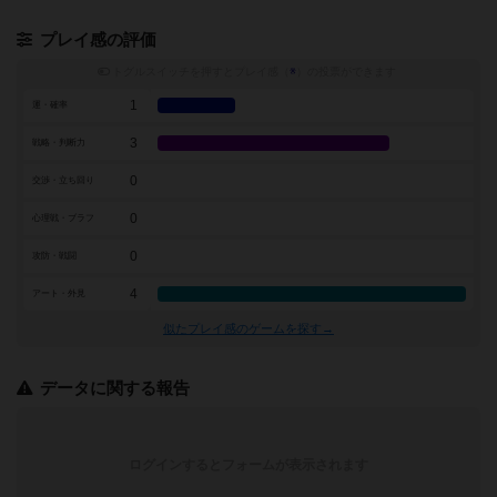
プレイ感の評価
トグルスイッチを押すとプレイ感（
※
）の投票ができます
1
運・確率
3
戦略・判断力
0
交渉・立ち回り
0
心理戦・ブラフ
0
攻防・戦闘
4
アート・外見
似たプレイ感のゲームを探す→
データに関する報告
ログインするとフォームが表示されます