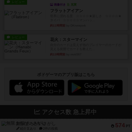
レビュー
画像付き
充実
フラットアイアン
世界に浸れる度 ☆☆☆☆★楽しさ ☆☆☆☆★
タイパ ☆☆☆☆☆マンハッ...
約11時間前
by DKnewyork
レビュー
花火：スターマイン
自分のカードは見えず他のプレイヤーのカードが
見える状態でカードを教えた...
約13時間前
by mob567
ボドゲーマのアプリ版はこちら
アクセス数 急上昇中
無限まちがいさがし
574
PT
紹介文あり
2件の投稿