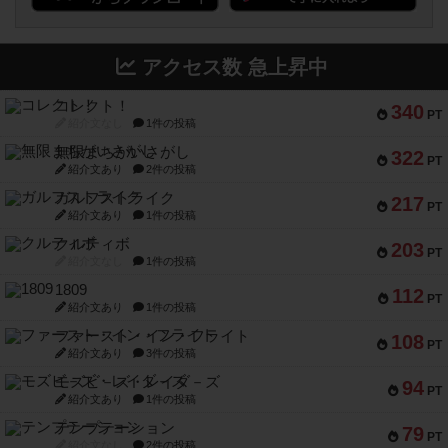
アクセス数 急上昇中
コレクト！
340
PT
紹介文なし
1件の投稿
無限まちがいさがし
322
PT
紹介文あり
2件の投稿
ガルフストライク
217
PT
紹介文あり
1件の投稿
クルティボ
203
PT
紹介文なし
1件の投稿
1809
112
PT
紹介文あり
1件の投稿
ファースト・イン・フライト
108
PT
紹介文あり
3件の投稿
モズビ－ズ・レイダ－ズ
94
PT
紹介文あり
1件の投稿
テンプテーション
79
PT
紹介文なし
2件の投稿