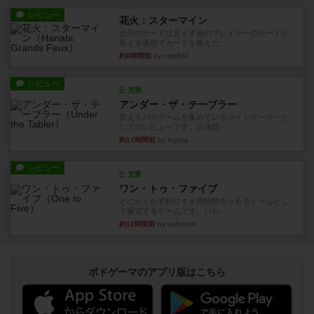
レビュー
花火：スターマイン
自分のカードは見えず他のプレイヤーのカードが
見える状態でカードを教えた...
約8時間前
by mob567
レビュー
充実
アンダー・ザ・テーブラー
笑えるバカゲームを集めているライトゲーマーと
してのレビューです。正体隠...
約11時間前
by toyota
レビュー
充実
ワン・トゥ・ファイブ
とにかくお手軽にすき間時間をうめるゲームとし
て重宝するゲームです。いわ...
約12時間前
by nabekoh
ボドゲーマのアプリ版はこちら