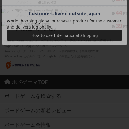
PT
紹介文なし
1件の投稿
ザ・フラッフィー・ライト
44
PT
紹介文なし
0件の投稿
ふたつの城の物語
39
PT
紹介文あり
6件の投稿
※Apple、Apple のロゴ は、米国および他の国々で登録されたApple Inc.の商標です。
※App Store は、Apple Inc.のサービスマークです。
※Android は、グーグル インコーポレイテッドの商標または登録商標です。
※Google Play とそのロゴは、Google Inc.の商標または登録商標です。
ボドゲーマTOP
ボードゲームを検索する
ボードゲームの新着レビュー
ボードゲーム会情報