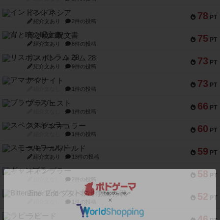
インドネシア
78
PT
紹介文あり
2件の投稿
宵と暁の呪文書
75
PT
紹介文あり
8件の投稿
リスボン・トラム 28
73
PT
紹介文あり
9件の投稿
アマナイト
73
PT
紹介文なし
1件の投稿
ブラヴェスト
66
PT
紹介文なし
1件の投稿
スペクタキュラー
60
PT
紹介文なし
1件の投稿
スモールワールド
59
PT
紹介文あり
13件の投稿
ギャンブラー
58
PT
紹介文なし
2件の投稿
Bitter End ブタペスト救出作戦
52
PT
紹介文なし
1件の投稿
ラピード
46