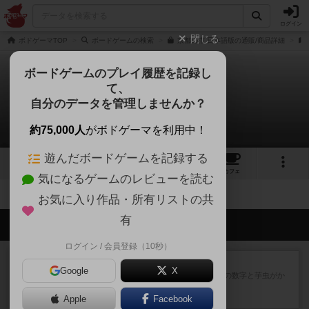
ログイン
閉じる
ボドゲーマTOP
ボードゲームの検索
京都の猫 日本語版の通販/商品詳細
ボードゲームのプレイ履歴を記録し
て、
京都の猫
自分のデータを管理しませんか？
拡張/関連作品 0件
約75,000人
がボドゲーマを利用中！
遊んだボードゲームを記録する
2
3
10
トップ
画像
動画
レビュー
カフェ
気になるゲームのレビューを読む
お気に入り作品・所有リストの共
有
会員の新しい投稿
ログイン / 会員登録（10秒）
レビュー
ヘックメック
Google
X
サイコロゲームです1から5までの数字と芋虫がか
かれたダイス。これを振っ...
Apple
16分前
by みいやん
Facebook