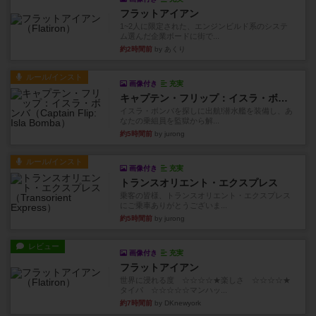
フラットアイアン
1~2人に限定された、エンジンビルド系のシステ
ム選んだ企業ボードに街で...
約2時間前
by あくり
ルール/インスト
画像付き
充実
キャプテン・フリップ：イスラ・ボンバ
イスラ・ボンバを探しに出航!潜水艦を装備し、あ
なたの乗組員を監獄から解...
約5時間前
by jurong
ルール/インスト
画像付き
充実
トランスオリエント・エクスプレス
乗客の皆様、トランスオリエント・エクスプレス
にご乗車ありがとうございま...
約5時間前
by jurong
レビュー
画像付き
充実
フラットアイアン
世界に浸れる度 ☆☆☆☆★楽しさ ☆☆☆☆★
タイパ ☆☆☆☆☆マンハッ...
約7時間前
by DKnewyork