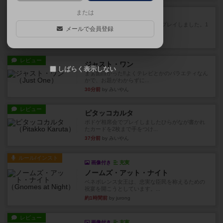
レビュー
または
ハゲタカのえじき
超有名なゲームですが、初めてプレイしました。1
メールで会員登録
から15までのカードがプ...
25分前
by みいやん
レビュー
ジャスト・ワン
しばらく表示しない
まぁ面白かった‼️よくテレビとかのバラエティなん
かで、お題がわからずに...
30分前
by みいやん
レビュー
ピタッコカルタ
ボドゲ相席会でプレイしましたひらがなが書かれ
たカードを2枚まで手をつけ...
37分前
by みいやん
ルール/インスト
画像付き
充実
ノームズ・アット・ナイト
ベネボレンス女王は、忠実な臣民を称えるための
祝宴を開こうとしています。...
約1時間前
by jurong
レビュー
画像付き
充実