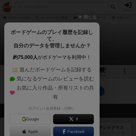
ログイン
閉じる
ボドゲーマTOP
ボードゲームの検索
クレイジー・ワード
戦略やコツ
ボードゲームのプレイ履歴を記録し
て、
クレイジー・ワード
自分のデータを管理しませんか？
0件の戦略やコツ
約75,000人
がボドゲーマを利用中！
遊んだボードゲームを記録する
3
1
1
トップ
画像
動画
レビュー
カフェ
気になるゲームのレビューを読む
お気に入り作品・所有リストの共
クレイジー・ワードのトップに戻る
有
ログイン / 会員登録（10秒）
会員の新しい投稿
Google
X
レビュー
アズール：シントラのステンドグラス
Apple
Facebook
大好きなアズールシリーズ。ステンドグラスを作