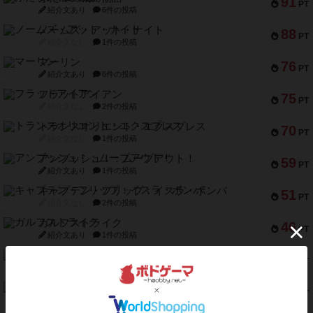
91
PT
紹介文あり
6件の投稿
ノームズ・アット・ナイト
88
PT
紹介文なし
1件の投稿
マーリン
76
PT
紹介文あり
6件の投稿
フラットアイアン
75
PT
紹介文なし
2件の投稿
トランスオリエント・エクスプレス
70
PT
紹介文なし
1件の投稿
アンブッシュ！：ムーブアウト！
59
PT
紹介文あり
1件の投稿
キャプテン・フリップ：イスラ・ボンバ
51
PT
紹介文なし
2件の投稿
ガルフストライク
46
PT
紹介文あり
1件の投稿
エコーズ・オブ・タイム
45
PT
紹介文なし
8件の投稿
スカルキング
45
PT
紹介文あり
12件の投稿