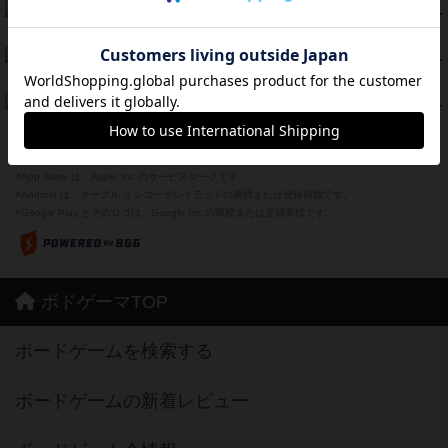
海兵隊
45
PT
紹介文あり
1件の投稿
Bitter End ブタペスト救出作戦
45
PT
紹介文なし
1件の投稿
ドコジャン
42
PT
紹介文あり
10件の投稿
※Apple、Apple のロゴ は、米国および他の国々で登録されたApple Inc.の商標です。
※App Store は、Apple Inc.のサービスマークです。
※Android は、グーグル インコーポレイテッドの商標または登録商標です。
※Google Play とそのロゴは、Google Inc.の商標または登録商標です。
ボドゲーマTOP
ボードゲームを検索する
ボードゲームの新着レビュー