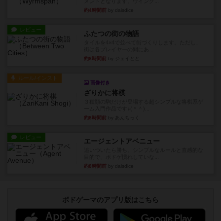
メントとなります。ウイング...
約4時間前
by daisdice
レビュー
ふたつの街の物語
タイルを4×4で並べて街づくりします。ただし、
街は各プレイヤーの間にあ...
約8時間前
by ジェイとと
ルール/インスト
画像付き
ざりかに将棋
３種類の駒だけが登場する超シンプルな将棋系ゲ
ーム入門作品です♪(＾＾)...
約8時間前
by あんちっく
レビュー
エージェントアベニュー
追いついたら勝ち。シンプルなルールと直感的な
目的で、ボドゲ慣れしていな...
約8時間前
by daisdice
ボドゲーマのアプリ版はこちら