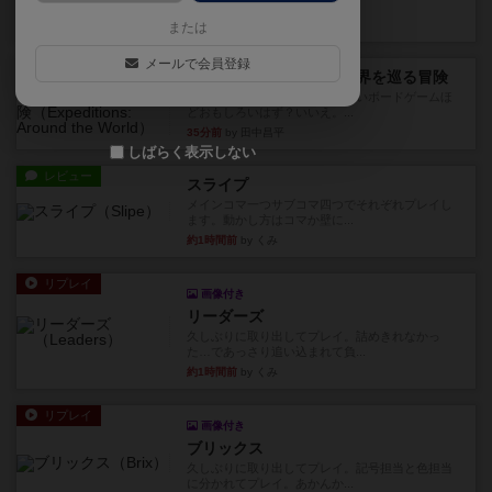
っていきます✨1部より自由...
4分前
by しんたろ
または
メールで会員登録
レビュー
エクスペディション：世界を巡る冒険
クラマー氏の不朽の名作。新しいボードゲームほ
どおもしろいはず？いいえ。...
35分前
by 田中昌平
しばらく表示しない
レビュー
スライプ
メインコマ一つサブコマ四つでそれぞれプレイし
ます。動かし方はコマか壁に...
約1時間前
by くみ
リプレイ
画像付き
リーダーズ
久しぶりに取り出してプレイ。詰めきれなかっ
た…であっさり追い込まれて負...
約1時間前
by くみ
リプレイ
画像付き
ブリックス
久しぶりに取り出してプレイ。記号担当と色担当
に分かれてプレイ。あかんか...