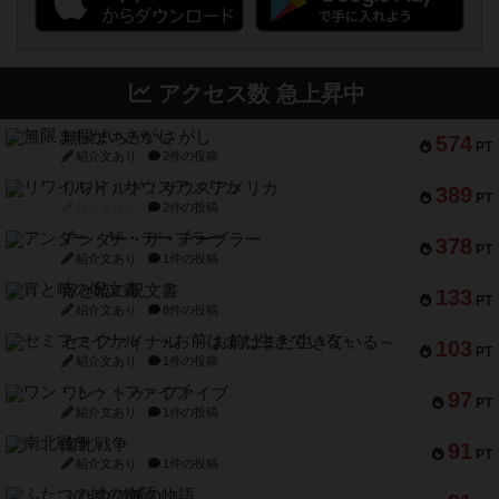
アクセス数 急上昇中
無限まちがいさがし
574
PT
紹介文あり
2件の投稿
リワイルド：サウスアメリカ
389
PT
紹介文なし
2件の投稿
アンダー・ザ・テーブラー
378
PT
紹介文あり
1件の投稿
宵と暁の呪文書
133
PT
紹介文あり
8件の投稿
セミファイナル ～お前はまだ生きている～
103
PT
紹介文あり
1件の投稿
ワン・トゥ・ファイブ
97
PT
紹介文あり
1件の投稿
南北戦争
91
PT
紹介文あり
1件の投稿
ふたつの城の物語