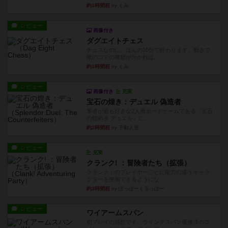
約1時間前
by くみ
レビュー
画像付き
ダグエイトチェス
チェスなのに、ほんの10分で終わります。動きで
敵のコマの種類が分かれば...
約1時間前
by くみ
レビュー
画像付き
充実
宝石の煌き：デュエル 偽造者
筆者が最も好きな2人用ボードゲームである『宝石
の煌めき デュエル』に、...
約2時間前
by 手動人形
レビュー
充実
クランク! ：冒険者たち（拡張）
クランク！のプレイヤーごとに能力の違うキャラ
クターを使用できるようにな...
約3時間前
by ぽっぽーくるっぽー
レビュー
ワイアームスパン
初プレイの感想です。ウイングスパン履修済のコ