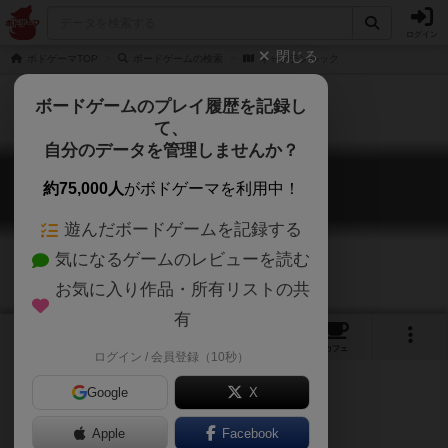
ログイン
閉じる
ボドゲーマTOP
ボードゲームの検索
キャプテンルック
ボードゲームのプレイ履歴を記録し
て、
自分のデータを管理しませんか？
キャプテンルック
約75,000人
がボドゲーマを利用中！
Käpt'n Kuck
遊んだボードゲームを記録する
気になるゲームのレビューを読む
お気に入り作品・所有リストの共
有
1
2
トップ
画像
動画
レビュー
カフェ
ログイン / 会員登録（10秒）
Google
X
Apple
ご協力ください
Facebook