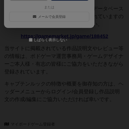
または
このページは情報が不足しています。データベース
追加申請時に以下の参考URLが入力されていますの
メールで会員登録
で、よろしければこちらもご覧ください。
https://gamemarket.jp/game/188452
しばらく表示しない
当サイトに掲載されている作品説明文やレビュー等
の情報は、ボドゲーマ運営事務局・ゲームデザイナ
ーご本人様・有志の皆様にご協力をいただきながら
登録されています。
キャプテンルックの特徴や概要を御存知の方は、ヘ
ッダーメニューからログイン/会員登録し作品説明
文の作成/編集にご協力いただければ幸いです。
マイボードゲーム登録者