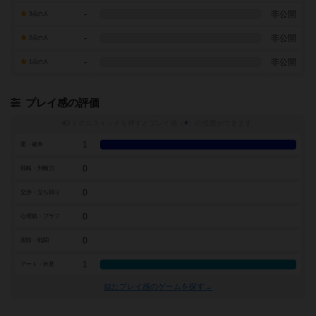
-
非公開
3点の人
-
非公開
2点の人
-
非公開
1点の人
プレイ感の評価
トグルスイッチを押すとプレイ感（
※
）の投票ができます
1
運・確率
0
戦略・判断力
0
交渉・立ち回り
0
心理戦・ブラフ
0
攻防・戦闘
1
アート・外見
似たプレイ感のゲームを探す→