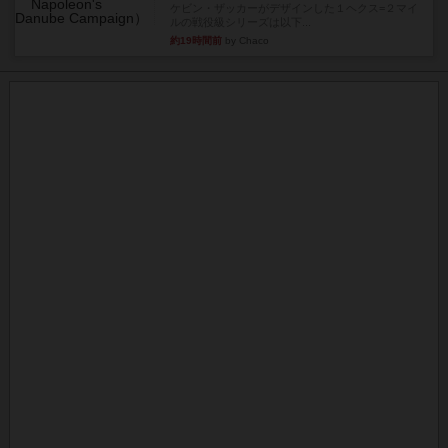
ケビン・ザッカーがデザインした１ヘクス=２マイ
ルの戦役級シリーズは以下...
約19時間前
by Chaco