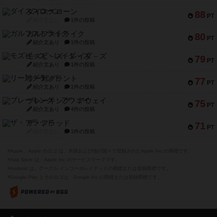
ダイススローン
88
PT
紹介文なし
1件の投稿
ガルフストライク
80
PT
紹介文あり
1件の投稿
モズビ－ズ・レイダ－ズ
79
PT
紹介文あり
1件の投稿
リー対グラント
77
PT
紹介文あり
1件の投稿
ブレーキング・アウェイ
75
PT
紹介文あり
4件の投稿
ザ・フラッド
71
PT
紹介文なし
1件の投稿
※Apple、Apple のロゴ は、米国および他の国々で登録されたApple Inc.の商標です。
※App Store は、Apple Inc.のサービスマークです。
※Android は、グーグル インコーポレイテッドの商標または登録商標です。
※Google Play とそのロゴは、Google Inc.の商標または登録商標です。