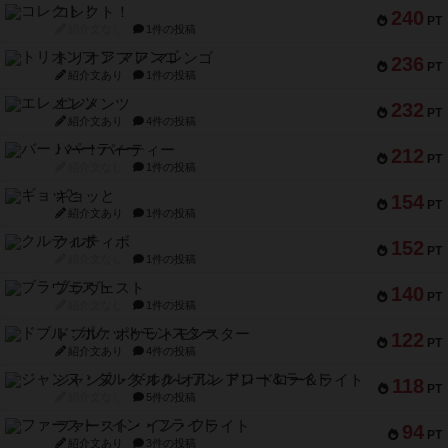
コレクト！
240
PT
紹介文なし
1件の投稿
トリオンフ ア マレンゴ
236
PT
紹介文あり
1件の投稿
エレメンツ
232
PT
紹介文あり
4件の投稿
バー！パーティー
212
PT
紹介文なし
1件の投稿
ギョッと
154
PT
紹介文あり
1件の投稿
クルティボ
152
PT
紹介文なし
1件の投稿
ブラヴェスト
140
PT
紹介文なし
1件の投稿
ドブル：ポケットモンスター
122
PT
紹介文あり
4件の投稿
ジャンヌ・ダルク-オルレアン ドロー＆ライト
118
PT
紹介文なし
5件の投稿
ファースト・イン・フライト
94
PT
紹介文あり
3件の投稿