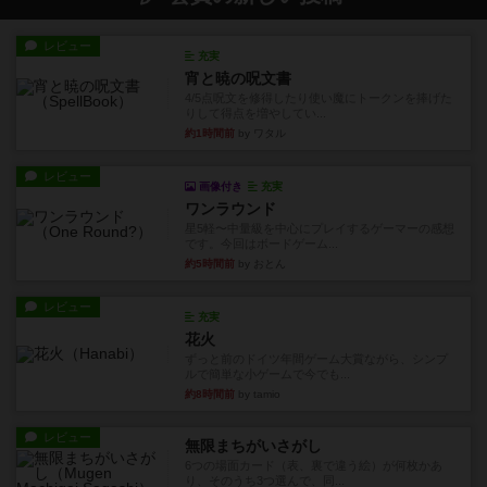
レビュー
充実
宵と暁の呪文書
4/5点呪文を修得したり使い魔にトークンを捧げた
りして得点を増やしてい...
約1時間前
by ワタル
レビュー
画像付き
充実
ワンラウンド
星5軽〜中量級を中心にプレイするゲーマーの感想
です。今回はボードゲーム...
約5時間前
by おとん
レビュー
充実
花火
ずっと前のドイツ年間ゲーム大賞ながら、シンプ
ルで簡単な小ゲームで今でも...
約8時間前
by tamio
レビュー
無限まちがいさがし
6つの場面カード（表、裏で違う絵）が何枚かあ
り、そのうち3つ選んで、同...