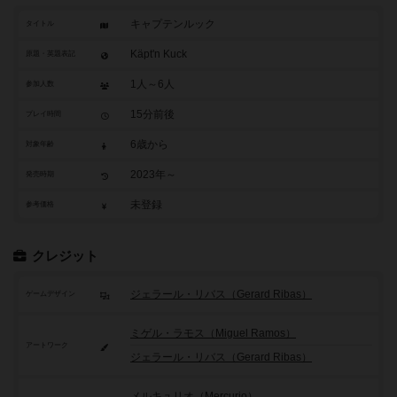
キャプテンルック
タイトル
Käpt'n Kuck
原題・英題表記
1人～6人
参加人数
15分前後
プレイ時間
6歳から
対象年齢
2023年～
発売時期
未登録
参考価格
クレジット
ジェラール・リバス（Gerard Ribas）
ゲームデザイン
ミゲル・ラモス（Miguel Ramos）
アートワーク
ジェラール・リバス（Gerard Ribas）
メルキュリオ（Mercurio）