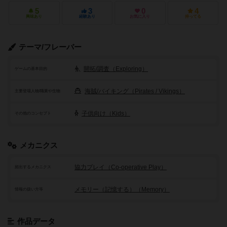
5
3
0
4
興味あり
経験あり
お気に入り
持ってる
テーマ/フレーバー
開拓/調査（Exploring）
ゲームの基本目的
海賊/バイキング（Pirates / Vikings）
主要登場人物/職業や生物
子供向け（Kids）
その他のコンセプト
メカニクス
協力プレイ（Co-operative Play）
頻出するメカニクス
メモリー（記憶する）（Memory）
情報の扱い方等
作品データ