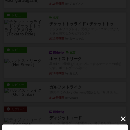
約10時間前
by ジェイとと
レビュー
充実
チケットトゥライド / チケットトゥライドアメリカ
デジタルソロプレイ。元祖チケライ？マップがた
くさん出てるからどれをプレ...
約12時間前
by おーちゃん
レビュー
画像付き
充実
ホットストリーク
星7軽〜中量級を中心にプレイするゲーマーの感想
です。ボードゲーム会にて...
約18時間前
by おとん
レビュー
ガルフストライク
1983年にVictory Gamesが出版した『Gulf Strik...
約19時間前
by Chaco
リプレイ
画像付き
ディジットコード
やっぱり論理ゲームは面白い。息子とリプレイし
ました。息子の勝ち。これリ...