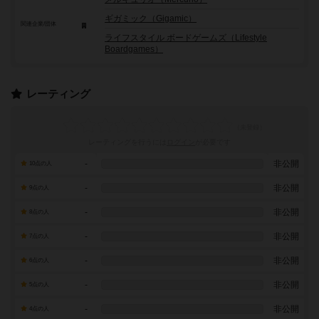
ギガミック（Gigamic）
関連企業/団体
ライフスタイル ボードゲームズ（Lifestyle
Boardgames）
レーティング
レーティングを行うには
ログイン
が必要です
-
非公開
10点の人
-
非公開
9点の人
-
非公開
8点の人
-
非公開
7点の人
-
非公開
6点の人
-
非公開
5点の人
-
非公開
4点の人