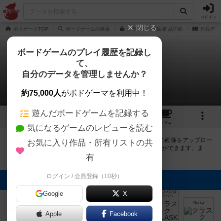
ログイン
閉じる
ボドゲーマTOP
ボードゲームの検索
クラスクの通販/商品詳細
作品デー
ボードゲームのプレイ履歴を記録し
て、
クラスク
自分のデータを管理しませんか？
6件の画像
約75,000人
がボドゲーマを利用中！
遊んだボードゲームを記録する
6
14
36
232
トップ
画像
動画
レビュー
カフェ
気になるゲームのレビューを読む
ボドゲーマにログインすると、
「クラスク（KLASK）」
の画像をアップロー
お気に入り作品・所有リストの共
ド出来たり、他のユーザーの投稿画像に評価を付けることができます。ま
た、トップ6の画像は様々なページで表示されます。
有
ログイン / 会員登録（10秒）
トップに表示される画像
Google
X
4才から中2の4
ボドゲーマ運営
人娘のパパ
事務局
異人館
まつなが
まつなが
Norka
Apple
Facebook