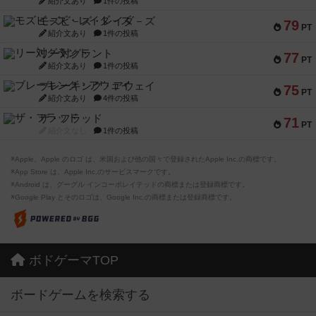
紹介文あり
1件の投稿
モズビ－ズ・レイダ－ズ
79
PT
紹介文あり
1件の投稿
リー対グラント
77
PT
紹介文あり
1件の投稿
ブレーキング・アウェイ
75
PT
紹介文あり
4件の投稿
ザ・フラッド
71
PT
紹介文なし
1件の投稿
※Apple、Apple のロゴ は、米国および他の国々で登録されたApple Inc.の商標です。
※App Store は、Apple Inc.のサービスマークです。
※Android は、グーグル インコーポレイテッドの商標または登録商標です。
※Google Play とそのロゴは、Google Inc.の商標または登録商標です。
ボドゲーマTOP
ボードゲームを検索する