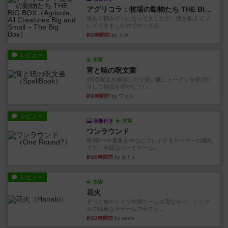
アグリコラ：牧場の動物たち THE BIG BOX
長らく積みゲーになってましたが、腰を据えてプ
レイできましたのでやってみ...
約3時間前
by くみ
レビュー
充実
宵と暁の呪文書
4/5点呪文を修得したり使い魔にトークンを捧げた
りして得点を増やしてい...
約6時間前
by ワタル
レビュー
画像付き
充実
ワンラウンド
星5軽〜中量級を中心にプレイするゲーマーの感想
です。今回はボードゲーム...
約10時間前
by おとん
レビュー
充実
花火
ずっと前のドイツ年間ゲーム大賞ながら、シンプ
ルで簡単な小ゲームで今でも...
約12時間前
by tamio