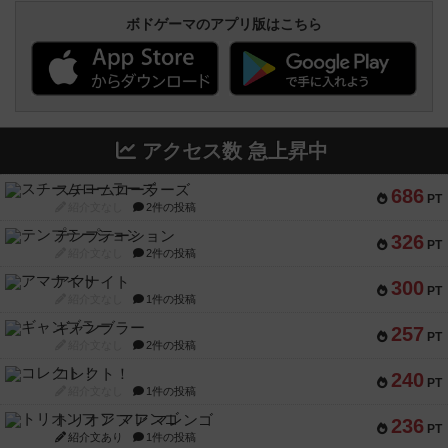
ボドゲーマのアプリ版はこちら
アクセス数 急上昇中
スチームローラーズ
686
PT
紹介文なし
2件の投稿
テンプテーション
326
PT
紹介文なし
2件の投稿
アマナイト
300
PT
紹介文なし
1件の投稿
ギャンブラー
257
PT
紹介文なし
2件の投稿
コレクト！
240
PT
紹介文なし
1件の投稿
トリオンフ ア マレンゴ
236
PT
紹介文あり
1件の投稿