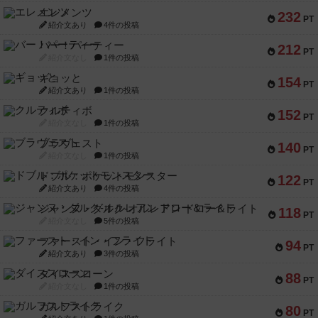
エレメンツ
232
PT
紹介文あり
4件の投稿
バー！パーティー
212
PT
紹介文なし
1件の投稿
ギョッと
154
PT
紹介文あり
1件の投稿
クルティボ
152
PT
紹介文なし
1件の投稿
ブラヴェスト
140
PT
紹介文なし
1件の投稿
ドブル：ポケットモンスター
122
PT
紹介文あり
4件の投稿
ジャンヌ・ダルク-オルレアン ドロー＆ライト
118
PT
紹介文なし
5件の投稿
ファースト・イン・フライト
94
PT
紹介文あり
3件の投稿
ダイススローン
88
PT
紹介文なし
1件の投稿
ガルフストライク
80
PT