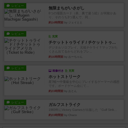
レビュー
無限まちがいさがし
6つの場面カード（表、裏で違う絵）が何枚かあ
り、そのうち3つ選んで、同...
約14時間前
by ジェイとと
レビュー
充実
チケットトゥライド / チケットトゥライドアメリカ
デジタルソロプレイ。元祖チケライ？マップがた
くさん出てるからどれをプレ...
約16時間前
by おーちゃん
レビュー
画像付き
充実
ホットストリーク
星7軽〜中量級を中心にプレイするゲーマーの感想
です。ボードゲーム会にて...
約23時間前
by おとん
レビュー
ガルフストライク
1983年にVictory Gamesが出版した『Gulf Strik...
約23時間前
by Chaco