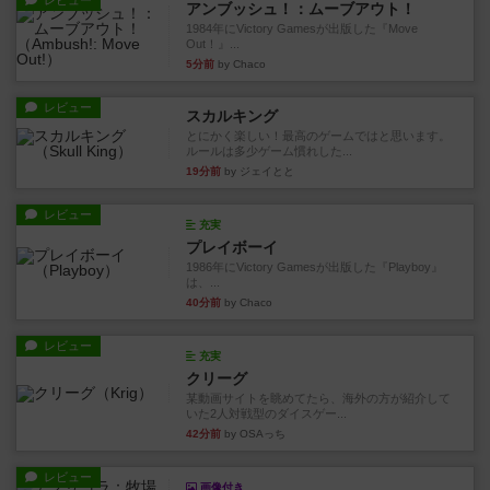
レビュー
アンブッシュ！：ムーブアウト！
1984年にVictory Gamesが出版した『Move
Out！』...
5分前
by Chaco
レビュー
スカルキング
とにかく楽しい！最高のゲームではと思います。
ルールは多少ゲーム慣れした...
19分前
by ジェイとと
レビュー
充実
プレイボーイ
1986年にVictory Gamesが出版した『Playboy』
は、...
40分前
by Chaco
レビュー
充実
クリーグ
某動画サイトを眺めてたら、海外の方が紹介して
いた2人対戦型のダイスゲー...
42分前
by OSAっち
レビュー
画像付き