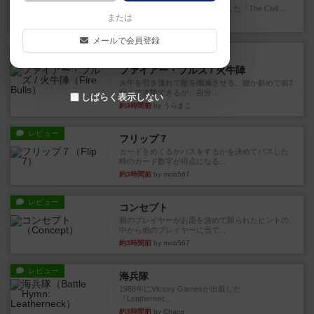
1983年にVictory Gamesが出版した『The Civil ...
または
44分前
by Chaco
メールで会員登録
レビュー
画像付き
ファイアー・ブルズ / 火牛陣
火牛を引き連れて敵を殲滅させる。縦か斜めで前2
列まで攻撃できるが、自分...
しばらく表示しない
約3時間前
by うらまこ
レビュー
フリップ７
カードをめくるかパスをするかを決めてパスした
時のカード数字が得点になる...
約3時間前
by mob567
レビュー
コンセプト
親のプレイヤーがお題を決めて限られたヒントの
中から他のプレイヤーに当て...
約3時間前
by mob567
レビュー
海兵隊
1988年にVictory Gamesが出版した
『Leathernec...
約3時間前
by Chaco