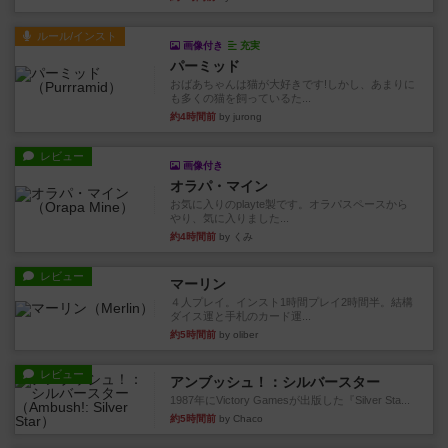
ルール/インスト
画像付き
充実
パーミッド
おばあちゃんは猫が大好きです!しかし、あまりに
も多くの猫を飼っているた...
約4時間前
by jurong
レビュー
画像付き
オラパ・マイン
お気に入りのplayte製です。オラパスペースから
やり、気に入りました...
約4時間前
by くみ
レビュー
マーリン
４人プレイ。インスト1時間プレイ2時間半。結構
ダイス運と手札のカード運...
約5時間前
by oliber
レビュー
アンブッシュ！：シルバースター
1987年にVictory Gamesが出版した『Silver Sta...
約5時間前
by Chaco