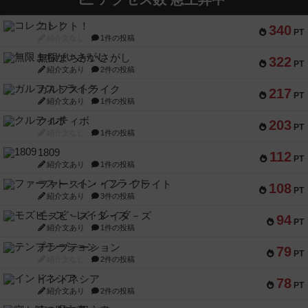
コレクト！
340
PT
紹介文なし
1件の投稿
無限まちがいさがし
322
PT
紹介文あり
2件の投稿
ガルフストライク
217
PT
紹介文あり
1件の投稿
クルティボ
203
PT
紹介文なし
1件の投稿
1809
112
PT
紹介文あり
1件の投稿
ファースト・イン・フライト
108
PT
紹介文あり
3件の投稿
モズビ－ズ・レイダ－ズ
94
PT
紹介文あり
1件の投稿
テンプテーション
79
PT
紹介文なし
2件の投稿
インドネシア
78
PT
紹介文あり
2件の投稿