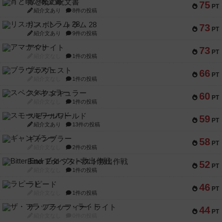
宵と暁の呪文書
75
PT
紹介文あり
8件の投稿
リスボン・トラム 28
73
PT
紹介文あり
9件の投稿
アマナイト
73
PT
紹介文なし
1件の投稿
ブラヴェスト
66
PT
紹介文なし
1件の投稿
スペクタキュラー
60
PT
紹介文なし
1件の投稿
スモールワールド
59
PT
紹介文あり
13件の投稿
ギャンブラー
58
PT
紹介文なし
2件の投稿
Bitter End ブタペスト救出作戦
52
PT
紹介文なし
1件の投稿
ラピード
46
PT
紹介文なし
1件の投稿
ザ・フラッフィー・ライト
44
PT
紹介文なし
0件の投稿