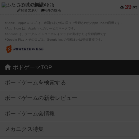
ふたつの城の物語
39
PT
紹介文あり
6件の投稿
※Apple、Apple のロゴ は、米国および他の国々で登録されたApple Inc.の商標です。
※App Store は、Apple Inc.のサービスマークです。
※Android は、グーグル インコーポレイテッドの商標または登録商標です。
※Google Play とそのロゴは、Google Inc.の商標または登録商標です。
ボドゲーマTOP
ボードゲームを検索する
ボードゲームの新着レビュー
ボードゲーム会情報
メカニクス特集