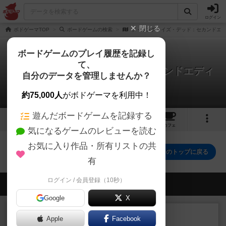
ログイン
閉じる
ボドゲーマTOP
ボードゲームの検索
ザ・キング・イズ・デッド：セカンドエ
ボードゲームのプレイ履歴を記録し
て、
ザ・キング・イズ・デッド：セカンドエディ
自分のデータを管理しませんか？
ション
0件のルール/インスト
約75,000人
がボドゲーマを利用中！
遊んだボードゲームを記録する
2
3
6
トップ
画像
動画
レビュー
カフェ
気になるゲームのレビューを読む
お気に入り作品・所有リストの共
ザ・キング・イズ・デッド：セカンドエディションのトップに戻る
有
ログイン / 会員登録（10秒）
会員の新しい投稿
Google
X
レビュー
充実
Apple
Facebook
南北戦争