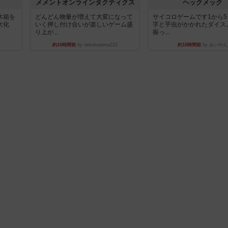
ュ
メメントオンラインタクティクス
ヘックメック
木箱を
どんどん物量が増えて大変になって
サイコロゲームです1から
大化
いく押し付け合いが楽しいゲーム盛
字と芋虫がかかれたダイス
り上が...
振っ...
約16時間前
by nekomanma222
約18時間前
by みいやん