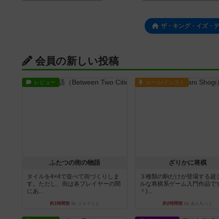
ザ・キング・イズ・
会員の新しい投稿
レビュー
ルール/インスト
ふたつの街の物語
ざりかに将棋
タイルを4×4で並べて街づくりしま
３種類の駒だけが登場する超
す。ただし、街は各プレイヤーの間
ルな将棋系ゲーム入門作品です
にあ...
＾)...
約1時間前
by ジェイとと
約2時間前
by あんちっく