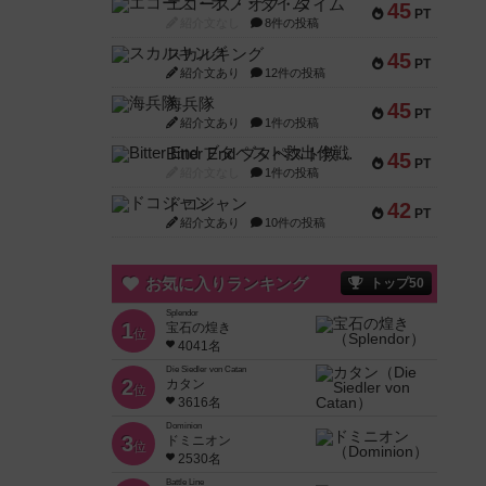
エコーズ・オブ・タイム
45
PT
紹介文なし
8件の投稿
スカルキング
45
PT
紹介文あり
12件の投稿
海兵隊
45
PT
紹介文あり
1件の投稿
Bitter End ブタペスト救出作戦
45
PT
紹介文なし
1件の投稿
ドコジャン
42
PT
紹介文あり
10件の投稿
お気に入りランキング
トップ50
Splendor
1
宝石の煌き
位
4041名
Die Siedler von Catan
2
カタン
位
3616名
Dominion
3
ドミニオン
位
2530名
Battle Line