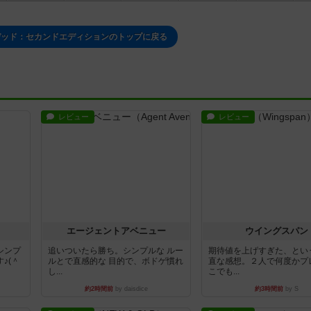
デッド：セカンドエディションのトップに戻る
レビュー
レビュー
エージェントアベニュー
ウイングスパン
シンプ
追いついたら勝ち。シンプルな ルー
期待値を上げすぎた、とい
♪(＾
ルとで直感的な 目的で、ボドゲ慣れ
直な感想。２人で何度かプ
し...
こでも...
約2時間前
by daisdice
約3時間前
by S