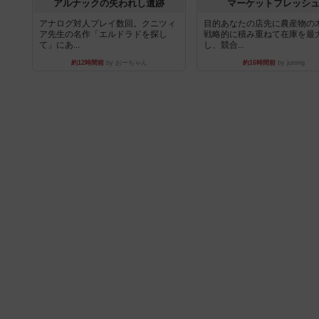
アルナックの失われし遺跡
マーケットフレッシ
アナログ対人プレイ数回。クニツィ
目的あなたの店先に農産物の
ア先生の名作「エルドラドを探し
戦略的に積み重ねて在庫を最
て」にあ...
し、競合...
約12時間前
by おーちゃん
約16時間前
by jurong