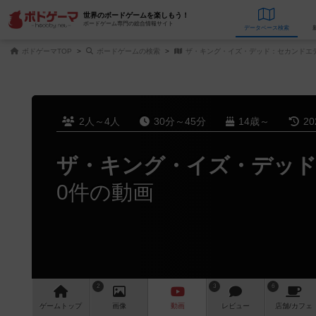
世界のボードゲームを楽しもう！
ボードゲーム専門の総合情報サイト
データベース
検
ボドゲーマTOP
ボードゲームの検索
ザ・キング・イズ・デッド：セカンドエ
2人～4人
30分～45分
14歳～
2
ザ・キング・イズ・デッ
0件の動画
2
3
6
ゲーム
トップ
画像
動画
レビュー
店舗/
カフェ