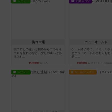
レビュー
戦略やコツ
街コロ通
ニューオールド
街コロとの違いは初めから二つサイ
ゲーム終了時に、「オールド
コロを振れるなど、少しの違いはあ
とニューカードのどちらもある
るけれ...
態に...
約7時間前
by くみ
約8時間前
by オグランド（Ogulan
レビュー
ルール/インスト