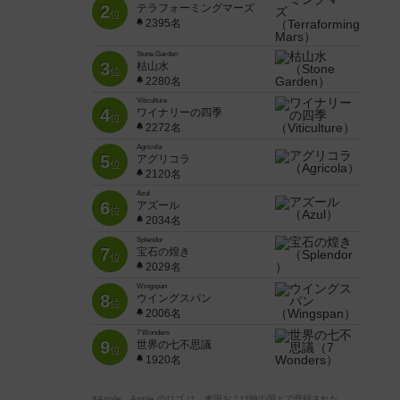
2
テラフォーミングマーズ
位
2395名
Stone Garden
3
枯山水
位
2280名
Viticulture
4
ワイナリーの四季
位
2272名
Agricola
5
アグリコラ
位
2120名
Azul
6
アズール
位
2034名
Splendor
7
宝石の煌き
位
2029名
Wingspan
8
ウイングスパン
位
2006名
7 Wonders
9
世界の七不思議
位
1920名
※Apple、Apple のロゴ は、米国および他の国々で登録された