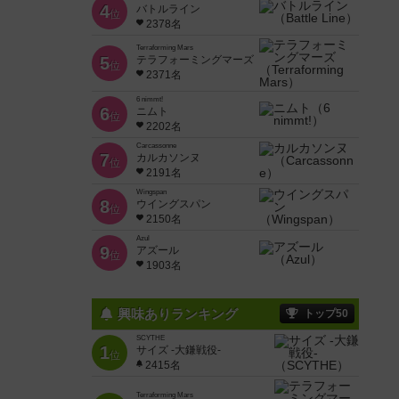
4
バトルライン
位
2378名
Terraforming Mars
5
テラフォーミングマーズ
位
2371名
6 nimmt!
6
ニムト
位
2202名
Carcassonne
7
カルカソンヌ
位
2191名
Wingspan
8
ウイングスパン
位
2150名
Azul
9
アズール
位
1903名
興味ありランキング
トップ50
SCYTHE
1
サイズ -大鎌戦役-
位
2415名
Terraforming Mars