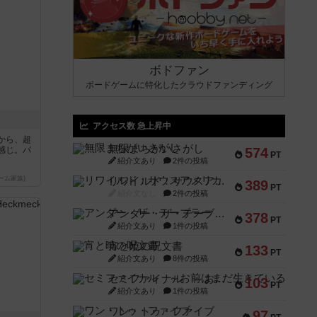
ボドファン
ボードゲームに特化したクラウドファンディング
アクセス数 急上昇中
から、超
無限まちがいさがし
感じ。パ
574
PT
紹介文あり
2件の投稿
ーム家族)
リワイルド：サウスアメリカ
389
PT
紹介文なし
2件の投稿
アンダー・ザ・テーブラー
378
PT
紹介文あり
1件の投稿
宵と暁の呪文書
133
PT
紹介文あり
8件の投稿
セミファイナル ～お前はまだ生きている～
103
PT
紹介文あり
1件の投稿
ワン・トゥ・ファイブ
97