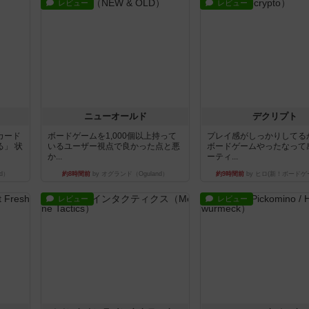
レビュー
レビュー
ニューオールド
デクリプト
カード
ボードゲームを1,000個以上持って
プレイ感がしっかりしてる
」 状
いるユーザー視点で良かった点と悪
ボードゲームやったなって
か...
ーティ...
d）
約8時間前
by オグランド（Oguland）
約9時間前
by ヒロ(新！ボードゲ
レビュー
レビュー