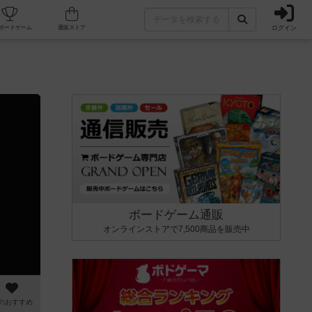
ログイン
カフェ/店舗
人気ボードゲーム
通販ストア
ボードゲーム通販
オンラインストアで7,500商品を販売中
のおすすめ