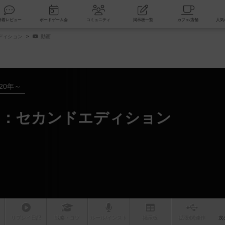
索
新着レビュー
ボードゲーム会
コミュニティ
掲示板一覧
ディション
動画
020年～
ド：セカンドエディション
リプレイ
日記
戦略
・コツ
ルール
/インスト
掲示板
拡張/関連
作
次