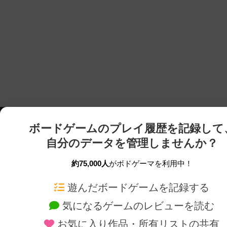
ボードゲームのプレイ履歴を記録して
自分のデータを管理しませんか？
約75,000人
がボドゲーマを利用中！
ボドゲーマTOP
ボードゲーム通販
遊んだボードゲームを記録する
気になるゲームのレビューを読む
ボードゲームを検索する
新作・再入荷情報
お気に入り作品・所有リストの共有
ボードゲームの新着レビュー
定番ボードゲームの通販