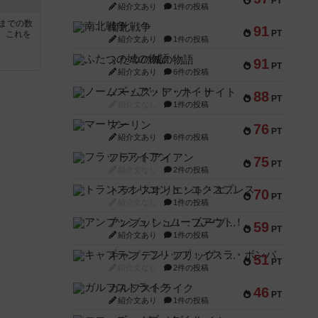
PT
紹介文あり
1件の投稿
5までの数
南北戦争
91
PT
。これを
紹介文あり
1件の投稿
ふたつの城の物語
91
PT
紹介文あり
6件の投稿
ノームズ・アット・ナイト
88
PT
紹介文なし
1件の投稿
マーリン
76
PT
紹介文あり
6件の投稿
フラットアイアン
75
PT
紹介文なし
2件の投稿
トランスオリエント・エクスプレス
70
PT
紹介文なし
1件の投稿
アンブッシュ！：ムーブアウト！
59
PT
紹介文あり
1件の投稿
キャプテン・フリップ：イスラ・ボンバ
51
PT
紹介文なし
2件の投稿
ガルフストライク
46
PT
紹介文あり
1件の投稿