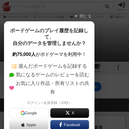
ログイン
閉じる
ボドゲーマTOP
ボードゲームの検索
仮面ライダー ショーギ
戦略やコツ
ボードゲームのプレイ履歴を記録し
て、
仮面ライダー ショーギ
自分のデータを管理しませんか？
0件の戦略やコツ
約75,000人
がボドゲーマを利用中！
遊んだボードゲームを記録する
1
3
トップ
画像
動画
レビュー
カフェ
気になるゲームのレビューを読む
お気に入り作品・所有リストの共
仮面ライダー ショーギのトップに戻る
有
ログイン / 会員登録（10秒）
会員の新しい投稿
Google
X
レビュー
画像付き
充実
Apple
Facebook
宝石の煌き：デュエル 偽造者