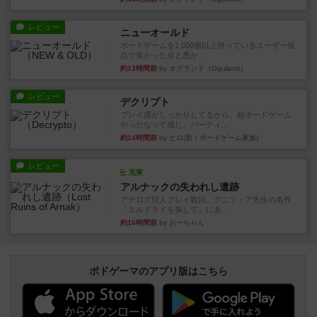
レビュー
ニューオールド
ボードゲームを1,000個以上持っているユーザー視
点で良かった点と悪か...
約13時間前
by オグランド（Oguland）
レビュー
デクリプト
プレイ感がしっかりしてるから、超ボードゲーム
やったなって感じ。パーティ...
約14時間前
by ヒロ(新！ボードゲーム家族)
レビュー
充実
アルナックの失われし遺跡
アナログ対人プレイ数回。クニツィア先生の名作
「エルドラドを探して」にあ...
約16時間前
by おーちゃん
ボドゲーマのアプリ版はこちら