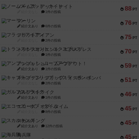
ノームズ・アット・ナイト
88
PT
紹介文なし
1件の投稿
マーリン
76
PT
紹介文あり
6件の投稿
フラットアイアン
75
PT
紹介文なし
2件の投稿
トランスオリエント・エクスプレス
70
PT
紹介文なし
1件の投稿
アンブッシュ！：ムーブアウト！
59
PT
紹介文あり
1件の投稿
キャプテン・フリップ：イスラ・ボンバ
51
PT
紹介文なし
2件の投稿
ガルフストライク
46
PT
紹介文あり
1件の投稿
エコーズ・オブ・タイム
45
PT
紹介文なし
8件の投稿
スカルキング
45
PT
紹介文あり
12件の投稿
海兵隊
45
PT