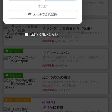
筆者が最も好きな2人用ボードゲームである『宝石
または
の煌めき デュエル』に、...
42分前
by 手動人形
メールで会員登録
レビュー
充実
クランク! ：冒険者たち（拡張）
クランク！のプレイヤーごとに能力の違うキャラ
しばらく表示しない
クターを使用できるようにな...
約2時間前
by ぽっぽーくるっぽー
レビュー
ワイアームスパン
初プレイの感想です。ウイングスパン履修済のコ
メントとなります。ウイング...
約2時間前
by daisdice
レビュー
ふたつの街の物語
タイルを4×4で並べて街づくりします。ただし、
街は各プレイヤーの間にあ...
約6時間前
by ジェイとと
ルール/インスト
画像付き
ざりかに将棋