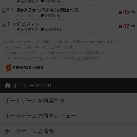
紹介文あり
1件の投稿
Bitter End ブタペスト救出作戦
45
PT
紹介文なし
1件の投稿
ドコジャン
42
PT
紹介文あり
10件の投稿
※Apple、Apple のロゴ は、米国および他の国々で登録されたApple Inc.の商標です。
※App Store は、Apple Inc.のサービスマークです。
※Android は、グーグル インコーポレイテッドの商標または登録商標です。
※Google Play とそのロゴは、Google Inc.の商標または登録商標です。
ボドゲーマTOP
ボードゲームを検索する
ボードゲームの新着レビュー
ボードゲーム会情報