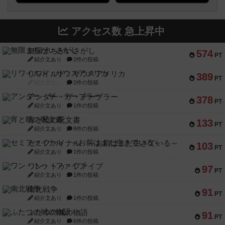
アクセス数 急上昇中
無限まちがいさがし
574
PT
紹介文あり
2件の投稿
リワイルド：サウスアメリカ
389
PT
紹介文なし
2件の投稿
アンダー・ザ・テーブラー
378
PT
紹介文あり
1件の投稿
宵と暁の呪文書
133
PT
紹介文あり
8件の投稿
セミファイナル ～お前はまだ生きている～
103
PT
紹介文あり
1件の投稿
ワン・トゥ・ファイブ
97
PT
紹介文あり
1件の投稿
南北戦争
91
PT
紹介文あり
1件の投稿
ふたつの城の物語
91
PT
紹介文あり
6件の投稿