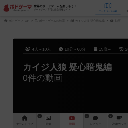
世界のボードゲームを楽しもう！
ボードゲーム専門の総合情報サイト
データベース
検
ボドゲーマTOP
ボードゲームの検索
カイジ人狼 疑心暗鬼編
動画
4人～10人
10分～60分
15歳～
2
カイジ人狼 疑心暗鬼編
0件の動画
1
1
9
ゲーム
トップ
画像
動画
レビュー
店舗/
カフェ