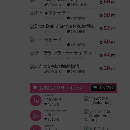
59
PT
紹介文あり
13件の投稿
ギャンブラー
58
PT
紹介文なし
2件の投稿
Bitter End ブタペスト救出作戦
52
PT
紹介文なし
1件の投稿
ラピード
46
PT
紹介文なし
1件の投稿
ザ・フラッフィー・ライト
44
PT
紹介文なし
0件の投稿
ふたつの城の物語
39
PT
紹介文あり
6件の投稿
お気に入りランキング
トップ50
Splendor
1
宝石の煌き
位
4040名
Die Siedler von Catan
2
カタン
位
3616名
Dominion
ドミニオン