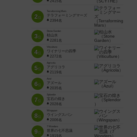
2415名
Terraforming Mars
2
テラフォーミングマーズ
位
2394名
Stone Garden
3
枯山水
位
2281名
Viticulture
4
ワイナリーの四季
位
2272名
Agricola
5
アグリコラ
位
2119名
Azul
6
アズール
位
2035名
Splendor
7
宝石の煌き
位
2028名
Wingspan
8
ウイングスパン
位
2006名
7 Wonders
9
世界の七不思議
位
1919名