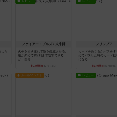
レビュー
レビュー
ファイアー・ブルズ / 火牛陣
フリップ７
出版した
火牛を引き連れて敵を殲滅させる。
カードをめくるかパスをす
縦か斜めで前2列まで攻撃できる
めてパスした時のカード数
が、自分...
になる...
約13時間前
by うらまこ
約13時間前
by mob567
ルール/インスト
レビュー