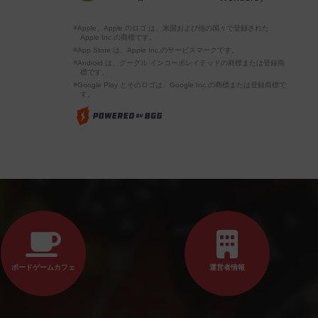
※Apple、Apple のロゴ は、米国および他の国々で登録された
Apple Inc.の商標です。
※App Store は、Apple Inc.のサービスマークです。
※Android は、グーグル インコーポレイテッドの商標または登録商
標です。
※Google Play とそのロゴは、Google Inc.の商標または登録商標で
す。
ボードゲームカフェ
運営者情報