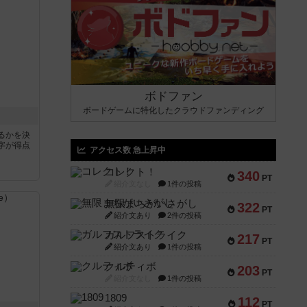
ボドファン
ボードゲームに特化したクラウドファンディング
るかを決
字が得点
アクセス数 急上昇中
コレクト！
340
PT
紹介文なし
1件の投稿
無限まちがいさがし
322
PT
紹介文あり
2件の投稿
ガルフストライク
217
PT
紹介文あり
1件の投稿
クルティボ
203
PT
紹介文なし
1件の投稿
1809
112
PT