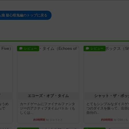
人狼 疑心暗鬼編のトップに戻る
レビュー
レビュー
ブ
エコーズ・オブ・タイム
シャット・ザ・ボッ
をうめ
カードゲームにファイナルファンタ
とてもシンプルなダイスゲ
ムで
ジーのアクティブタイムバトル（も
つのダイスを振って、出目
しくは...
自分の...
約5時間前
by ジェイとと
約6時間前
by OSAっち