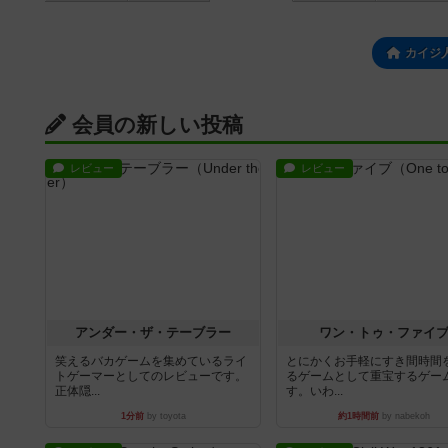
カイジ
会員の新しい投稿
レビュー
レビュー
アンダー・ザ・テーブラー
ワン・トゥ・ファイ
笑えるバカゲームを集めているライ
とにかくお手軽にすき間時間
トゲーマーとしてのレビューです。
るゲームとして重宝するゲー
正体隠...
す。いわ...
1分前
by toyota
約1時間前
by nabekoh