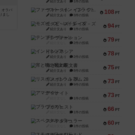
紹介文あり
1件の投稿
ファースト・イン・フライト
す。オラパ
108
PT
りまし
紹介文あり
3件の投稿
モズビ－ズ・レイダ－ズ
94
PT
紹介文あり
1件の投稿
テンプテーション
79
PT
紹介文なし
2件の投稿
インドネシア
78
PT
紹介文あり
2件の投稿
宵と暁の呪文書
75
PT
紹介文あり
8件の投稿
リスボン・トラム 28
73
PT
紹介文あり
9件の投稿
アマナイト
73
PT
紹介文なし
1件の投稿
ブラヴェスト
66
PT
紹介文なし
1件の投稿
スペクタキュラー
60
PT
紹介文なし
1件の投稿
スモールワールド