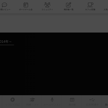
索
新着レビュー
ボードゲーム会
コミュニティ
掲示板一覧
014年～
リプレイ
日記
戦略
・コツ
ルール
/インスト
掲示板
拡張/関連
作
次