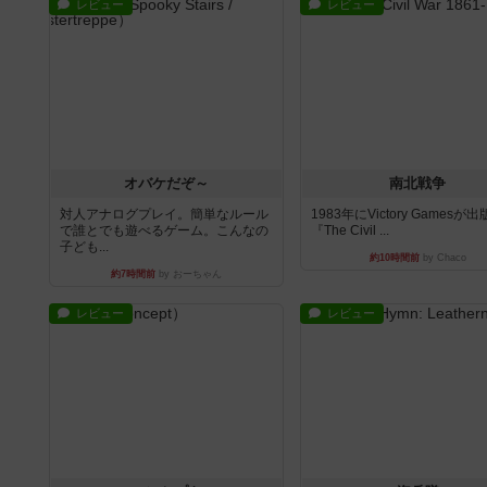
レビュー
レビュー
オバケだぞ～
南北戦争
対人アナログプレイ。簡単なルール
1983年にVictory Gamesが
で誰とでも遊べるゲーム。こんなの
『The Civil ...
子ども...
約10時間前
by Chaco
約7時間前
by おーちゃん
レビュー
レビュー