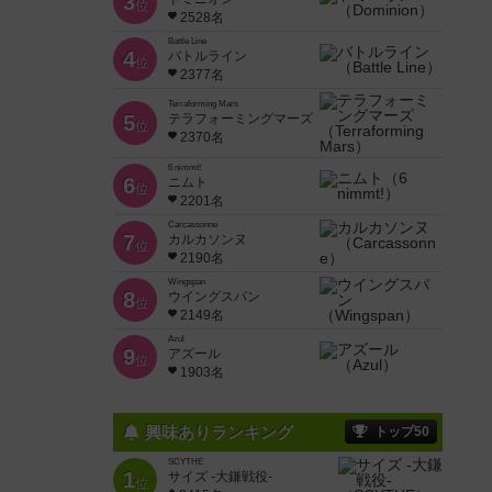
3
位
2528名
Battle Line
4
バトルライン
位
2377名
Terraforming Mars
5
テラフォーミングマーズ
位
2370名
6 nimmt!
6
ニムト
位
2201名
Carcassonne
7
カルカソンヌ
位
2190名
Wingspan
8
ウイングスパン
位
2149名
Azul
9
アズール
位
1903名
興味ありランキング
トップ50
SCYTHE
1
サイズ -大鎌戦役-
位