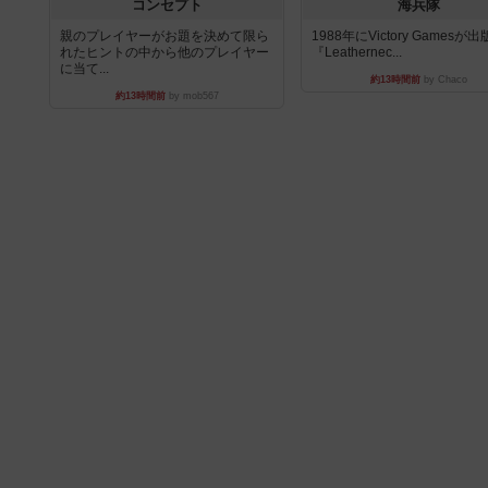
コンセプト
海兵隊
親のプレイヤーがお題を決めて限ら
1988年にVictory Gamesが
れたヒントの中から他のプレイヤー
『Leathernec...
に当て...
約13時間前
by Chaco
約13時間前
by mob567