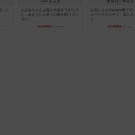
パーミッド
オラパ・マイン
出版した
おばあちゃんは猫が大好きです!しか
お気に入りのplayte製で
し、あまりにも多くの猫を飼ってい
スペースからやり、気に入
るた...
た...
約13時間前
by jurong
約14時間前
by くみ