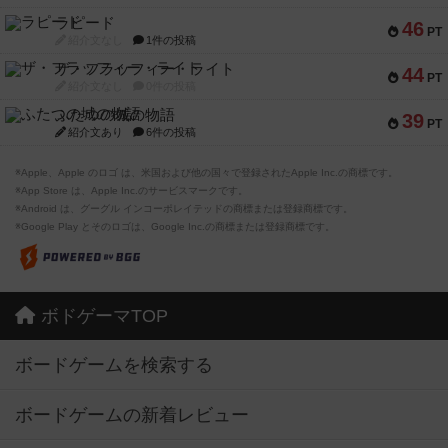
ラピード
46
PT
紹介文なし
1件の投稿
ザ・フラッフィー・ライト
44
PT
紹介文なし
0件の投稿
ふたつの城の物語
39
PT
紹介文あり
6件の投稿
※Apple、Apple のロゴ は、米国および他の国々で登録されたApple Inc.の商標です。
※App Store は、Apple Inc.のサービスマークです。
※Android は、グーグル インコーポレイテッドの商標または登録商標です。
※Google Play とそのロゴは、Google Inc.の商標または登録商標です。
ボドゲーマTOP
ボードゲームを検索する
ボードゲームの新着レビュー