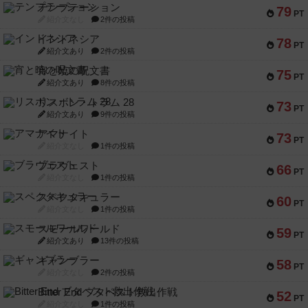
テンプテーション
79
PT
紹介文なし
2件の投稿
インドネシア
78
PT
紹介文あり
2件の投稿
宵と暁の呪文書
75
PT
紹介文あり
8件の投稿
リスボン・トラム 28
73
PT
紹介文あり
9件の投稿
アマナイト
73
PT
紹介文なし
1件の投稿
ブラヴェスト
66
PT
紹介文なし
1件の投稿
スペクタキュラー
60
PT
紹介文なし
1件の投稿
スモールワールド
59
PT
紹介文あり
13件の投稿
ギャンブラー
58
PT
紹介文なし
2件の投稿
Bitter End ブタペスト救出作戦
52
PT
紹介文なし
1件の投稿