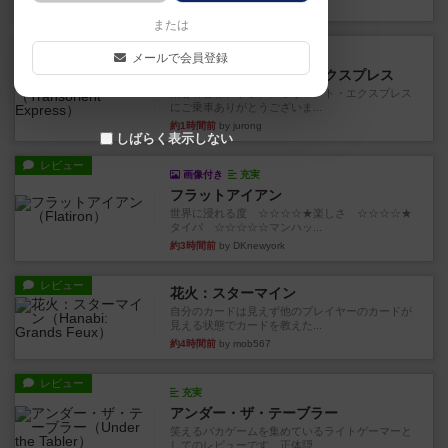
44分前
by jurong
または
ルール/インスト
画像付き
充実
メールで会員登録
トランスオリエント・エクスプレス
乗客の皆様、トランスオリエント・エクスプレス
にご乗車ありがとうございま...
約1時間前
by jurong
しばらく表示しない
レビュー
画像付き
充実
フラットアイアン
世界に浸れる度 ☆☆☆☆★楽しさ ☆☆☆☆★
タイパ ☆☆☆☆☆マンハッ...
約3時間前
by DKnewyork
レビュー
花火：スターマイン
自分のカードは見えず他のプレイヤーのカードが
見える状態でカードを教えた...
約4時間前
by mob567
レビュー
充実
アンダー・ザ・テーブラー
笑えるバカゲームを集めているライトゲーマーと
してのレビューです。正体隠...