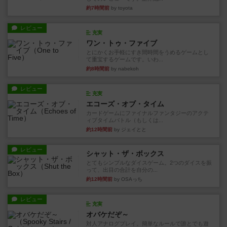
約7時間前
by toyota
レビュー
充実
ワン・トゥ・ファイブ
とにかくお手軽にすき間時間をうめるゲームとし
て重宝するゲームです。いわ...
約8時間前
by nabekoh
レビュー
充実
エコーズ・オブ・タイム
カードゲームにファイナルファンタジーのアクテ
ィブタイムバトル（もしくは...
約12時間前
by ジェイとと
レビュー
シャット・ザ・ボックス
とてもシンプルなダイスゲーム。2つのダイスを振
って、出目の合計を自分の...
約12時間前
by OSAっち
レビュー
充実
オバケだぞ～
対人アナログプレイ。簡単なルールで誰とでも遊