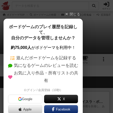
ログイン
閉じる
ボドゲーマTOP
ボードゲームの検索
カイジ人狼 疑心暗鬼編
拡張版/関
ボードゲームのプレイ履歴を記録し
て、
カイジ人狼 疑心暗鬼編
自分のデータを管理しませんか？
拡張/関連作品 0件
約75,000人
がボドゲーマを利用中！
遊んだボードゲームを記録する
1
1
9
トップ
画像
動画
レビュー
カフェ
気になるゲームのレビューを読む
お気に入り作品・所有リストの共
有
会員の新しい投稿
ログイン / 会員登録（10秒）
ルール/インスト
画像付き
充実
Google
X
キャプテン・フリップ：イスラ・ボンバ
イスラ・ボンバを探しに出航!潜水艦を装備し、あ
Apple
Facebook
なたの乗組員を監獄から解...