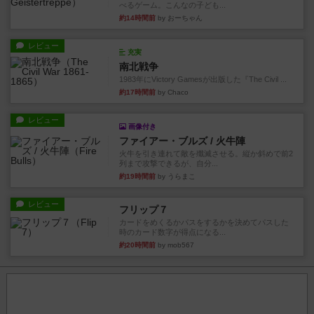
べるゲーム。こんなの子ども...
約14時間前
by おーちゃん
レビュー
充実
南北戦争
1983年にVictory Gamesが出版した『The Civil ...
約17時間前
by Chaco
レビュー
画像付き
ファイアー・ブルズ / 火牛陣
火牛を引き連れて敵を殲滅させる。縦か斜めで前2
列まで攻撃できるが、自分...
約19時間前
by うらまこ
レビュー
フリップ７
カードをめくるかパスをするかを決めてパスした
時のカード数字が得点になる...
約20時間前
by mob567