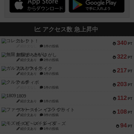
アクセス数 急上昇中
コレクト！
340
PT
紹介文なし
1件の投稿
無限まちがいさがし
322
PT
紹介文あり
2件の投稿
ガルフストライク
217
PT
紹介文あり
1件の投稿
クルティボ
203
PT
紹介文なし
1件の投稿
1809
112
PT
紹介文あり
1件の投稿
ファースト・イン・フライト
108
PT
紹介文あり
3件の投稿
モズビ－ズ・レイダ－ズ
94
PT
紹介文あり
1件の投稿