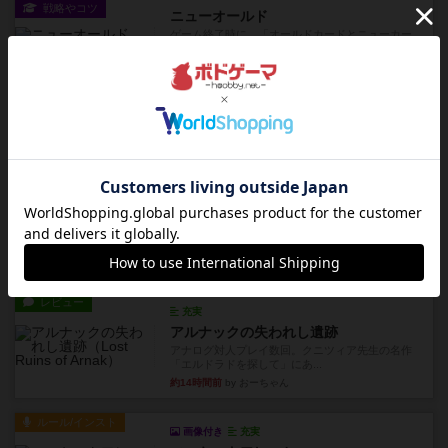
戦略やコツ
ニューオールド
ゲーム終了時に、「オールドカードとニューカー
ドのどちらもある」 状態に...
約11時間前
by オグランド（Oguland）
レビュー
ニューオールド
ボードゲームを1,000個以上持っているユーザー視
点で良かった点と悪か...
約11時間前
by オグランド（Oguland）
レビュー
デクリプト
プレイ感がしっかりしてるから、超ボードゲーム
やったなって感じ。パーティ...
約12時間前
by ヒロ(新！ボードゲーム家族)
レビュー
充実
アルナックの失われし遺跡
アナログ対人プレイ数回。クニツィア先生の名作
「エルドラドを探して」にあ...
約14時間前
by おーちゃん
ルール/インスト
画像付き
充実