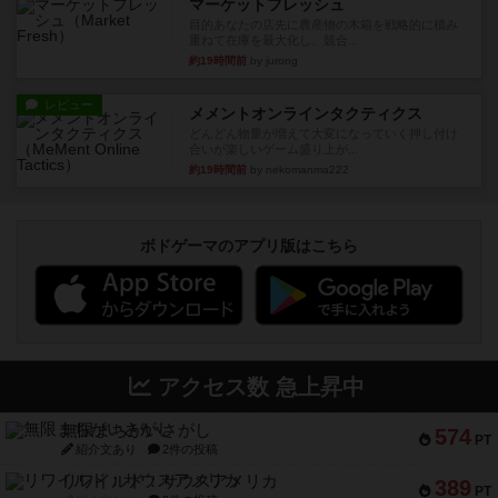
マーケットフレッシュ
目的あなたの店先に農産物の木箱を戦略的に積み
重ねて在庫を最大化し、競合...
約19時間前
by jurong
レビュー
メメントオンラインタクティクス
どんどん物量が増えて大変になっていく押し付け
合いが楽しいゲーム盛り上が...
約19時間前
by nekomanma222
ボドゲーマのアプリ版はこちら
アクセス数 急上昇中
無限まちがいさがし
574
PT
紹介文あり
2件の投稿
リワイルド：サウスアメリカ
389
PT