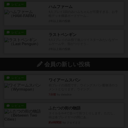
レビュー
ハムファーム
4人プレイ1回のみハムちゃんが可愛すぎる、お手
軽デッキ構築ボードゲーム...
2年以上前
の投稿
レビュー
ラストペンギン
4人1プレイのみ指で遊ぶツイスターみたいなゲー
ムゲーム中、指がつりそう...
2年以上前
の投稿
会員の新しい投稿
レビュー
ワイアームスパン
初プレイの感想です。ウイングスパン履修済のコ
メントとなります。ウイング...
7分前
by daisdice
レビュー
ふたつの街の物語
タイルを4×4で並べて街づくりします。ただし、
街は各プレイヤーの間にあ...
約4時間前
by ジェイとと