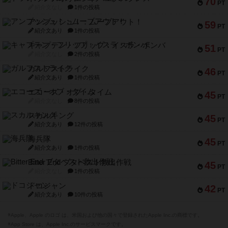
70
PT
紹介文なし
1件の投稿
アンブッシュ！：ムーブアウト！
59
PT
紹介文あり
1件の投稿
キャプテン・フリップ：イスラ・ボンバ
51
PT
紹介文なし
2件の投稿
ガルフストライク
46
PT
紹介文あり
1件の投稿
エコーズ・オブ・タイム
45
PT
紹介文なし
8件の投稿
スカルキング
45
PT
紹介文あり
12件の投稿
海兵隊
45
PT
紹介文あり
1件の投稿
Bitter End ブタペスト救出作戦
45
PT
紹介文なし
1件の投稿
ドコジャン
42
PT
紹介文あり
10件の投稿
※Apple、Apple のロゴ は、米国および他の国々で登録されたApple Inc.の商標です。
※App Store は、Apple Inc.のサービスマークです。