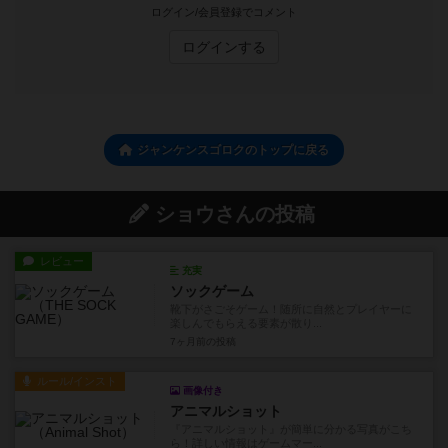
ログイン/会員登録でコメント
ログインする
ジャンケンスゴロクのトップに戻る
ショウさんの投稿
レビュー
充実
ソックゲーム
靴下がさごそゲーム！随所に自然とプレイヤーに
楽しんでもらえる要素が散り...
7ヶ月前
の投稿
ルール/インスト
画像付き
アニマルショット
『アニマルショット』が簡単に分かる写真がこち
ら！詳しい情報はゲームマー...