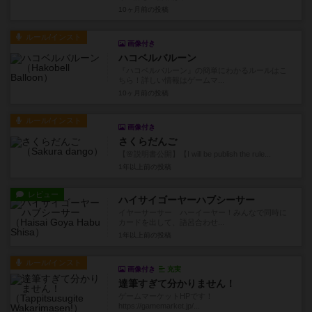
10ヶ月前
の投稿
ルール/インスト
画像付き
ハコベルバルーン
『ハコベルバルーン』の簡単にわかるルールはこ
ちら！詳しい情報はゲームマ...
10ヶ月前
の投稿
ルール/インスト
画像付き
さくらだんご
【🌸説明書公開】【I will be publish the rule...
1年以上前
の投稿
レビュー
ハイサイゴーヤーハブシーサー
イヤーサーサー ハーイーヤー！みんなで同時に
カードを出して、語呂合わせ...
1年以上前
の投稿
ルール/インスト
画像付き
充実
達筆すぎて分かりません！
ゲームマーケットHPです！
https://gamemarket.jp/...