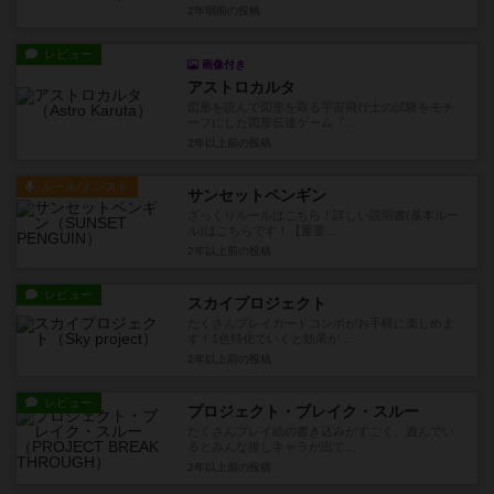
2年弱前
の投稿
レビュー
画像付き
アストロカルタ
図形を読んで図形を取る宇宙飛行士の試験をモチ
ーフにした図形伝達ゲーム『...
2年以上前
の投稿
ルール/インスト
サンセットペンギン
ざっくりルールはこちら！詳しい説明書(基本ルー
ル)はこちらです！【重要...
2年以上前
の投稿
レビュー
スカイプロジェクト
たくさんプレイカードコンボがお手軽に楽しめま
す！1色特化でいくと効果が...
2年以上前
の投稿
レビュー
プロジェクト・ブレイク・スルー
たくさんプレイ絵の書き込みがすごく、遊んでい
るとみんな推しキャラが出て...
2年以上前
の投稿