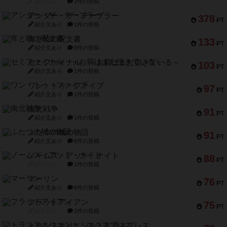
紹介文なし
2件の投稿
アンダー・ザ・テーブラー
378
PT
紹介文あり
1件の投稿
宵と暁の呪文書
133
PT
紹介文あり
8件の投稿
セミファイナル ～お前はまだ生きている～
103
PT
紹介文あり
1件の投稿
ワン・トゥ・ファイブ
97
PT
紹介文あり
1件の投稿
南北戦争
91
PT
紹介文あり
1件の投稿
ふたつの城の物語
91
PT
紹介文あり
6件の投稿
ノームズ・アット・ナイト
88
PT
紹介文なし
1件の投稿
マーリン
76
PT
紹介文あり
6件の投稿
フラットアイアン
75
PT
紹介文なし
2件の投稿
トランスオリエント・エクスプレス