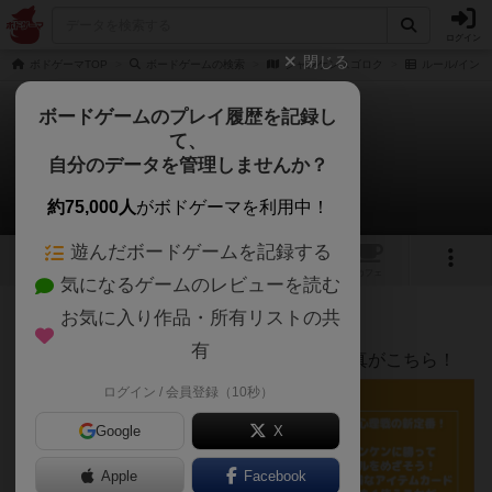
ログイン
閉じる
ボドゲーマTOP
ボードゲームの検索
ジャンケンスゴロク
ルール/インス
ボードゲームのプレイ履歴を記録し
て、
ジャンケンスゴロク
自分のデータを管理しませんか？
ショウさんのルール/インスト
約75,000人
がボドゲーマを利用中！
遊んだボードゲームを記録する
6
トップ
画像
動画
レビュー
カフェ
気になるゲームのレビューを読む
お気に入り作品・所有リストの共
44名
0名
0
10ヶ月前
有
『ジャンケンスゴロク』が簡単にわかる写真がこちら！
ログイン / 会員登録（10秒）
Google
X
Apple
Facebook