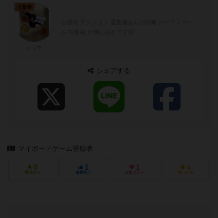
大賢者
心理戦 アクション 運要素ありの戦略 パーティゲー
ム 中量級 が特に好きです😊
ショウ
シェアする
マイボードゲーム登録者
0
1
1
4
興味あり
経験あり
お気に入り
持ってる