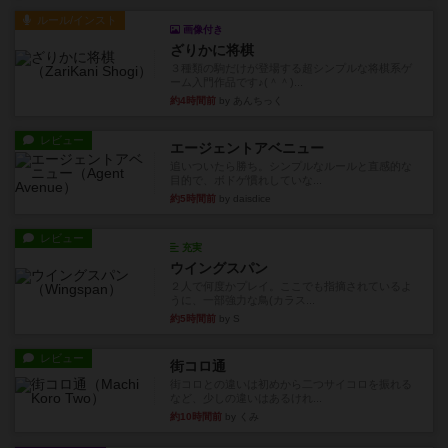
ルール/インスト
画像付き
ざりかに将棋
３種類の駒だけが登場する超シンプルな将棋系ゲ
ーム入門作品です♪(＾＾)...
約4時間前
by あんちっく
レビュー
エージェントアベニュー
追いついたら勝ち。シンプルなルールと直感的な
目的で、ボドゲ慣れしていな...
約5時間前
by daisdice
レビュー
充実
ウイングスパン
２人で何度かプレイ。ここでも指摘されているよ
うに、一部強力な鳥(カラス...
約5時間前
by S
レビュー
街コロ通
街コロとの違いは初めから二つサイコロを振れる
など、少しの違いはあるけれ...
約10時間前
by くみ