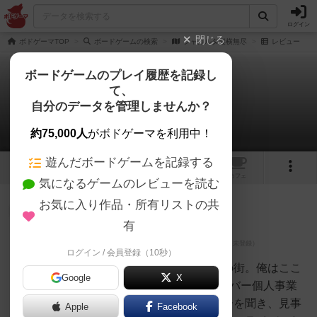
ログイン
閉じる
ボドゲーマTOP
ボードゲームの検索
ジャカルタ縦横無尽
レビュー
ボードゲームのプレイ履歴を記録し
て、
ジャカルタ縦横無尽
自分のデータを管理しませんか？
2件のレビュー
約75,000人
がボドゲーマを利用中！
遊んだボードゲームを記録する
3
2
トップ
画像
動画
レビュー
カフェ
気になるゲームのレビューを読む
お気に入り作品・所有リストの共
神
139名
4名
0
充実
有
ログイン / 会員登録（10秒）
Sak_uv
まるで迷路のようなジャカルタの街。俺はここ
Google
X
でモペッド(電動原付)を駆るデリバー個人事業
者。お店を巡って最新のオーダーを聞き、見事
Apple
Facebook