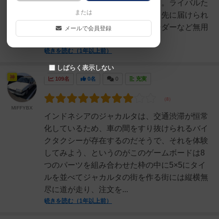
届けて日銭を稼ぐ。たまには人も。ライバルた
または
ちも同じように動いているから、先に届けられ
ないようにしよう。ダブったオーダーなど無用
メールで会員登録
の長物なのだから。ラ...
続きを読む（1年以上前）
しばらく表示しない
神
109名
0名
0
充実
MIFFYBX
インドネシアのジャカルタは、交通渋滞が恒常
化しているため、車の間をすり抜けられるバイ
クタクシーが存在するのだそうで、それを体験
してみよう、というのがこのゲームボードは8
つのパーツを組み合わせた枠の中に5×5にタイ
ルを並べてジャカルタの街を作る街には縦横無
尽に道が走り、注文を...
続きを読む（1年以上前）