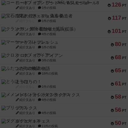
コード・オブ・ブシドー：ASLモジュール8
126
PT
紹介文あり
1件の投稿
宝石の煌き：デュエル 偽造者
117
PT
紹介文なし
1件の投稿
クランク! ：冒険者たち（拡張）
101
PT
紹介文あり
4件の投稿
マーケットフレッシュ
80
PT
紹介文あり
1件の投稿
クロス・オブ・アイアン
68
PT
紹介文あり
3件の投稿
ふたつの街の物語
65
PT
紹介文あり
18件の投稿
とうほうの！
61
PT
紹介文なし
1件の投稿
メメントオンラインタクティクス
58
PT
紹介文あり
4件の投稿
ブリックス
56
PT
紹介文あり
4件の投稿
ダグエイトチェス
50
PT
紹介文あり
11件の投稿