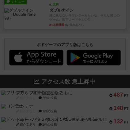
レビュー
充実
ダブルナイン
雑に死なないラブレターみたいな、そんな感じの
ゲーム。数字カードを１の位...
約15時間前
by 深水あどら
ボドゲーマのアプリ版はこちら
アクセス数 急上昇中
フリップ７：復讐心とともに
487
PT
紹介文なし
2件の投稿
コンテナ
148
PT
紹介文なし
1件の投稿
ドゥームド・バタリオンズ：ASLモジュール11
132
PT
紹介文あり
1件の投稿