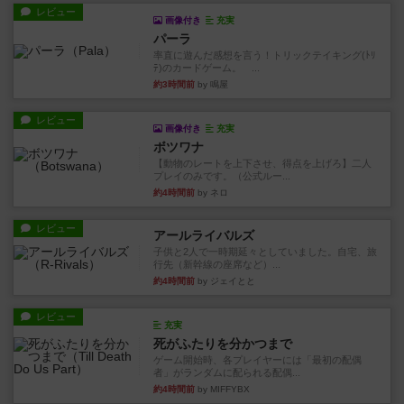
レビュー
画像付き
充実
パーラ
率直に遊んだ感想を言う！トリックテイキング(ﾄﾘ
ﾃ)のカードゲーム。 ...
約3時間前
by 鳴屋
レビュー
画像付き
充実
ボツワナ
【動物のレートを上下させ、得点を上げろ】二人
プレイのみです。（公式ルー...
約4時間前
by ネロ
レビュー
アールライバルズ
子供と2人で一時期延々としていました。自宅、旅
行先（新幹線の座席など）...
約4時間前
by ジェイとと
レビュー
充実
死がふたりを分かつまで
ゲーム開始時、各プレイヤーには「最初の配偶
者」がランダムに配られる配偶...
約4時間前
by MIFFYBX