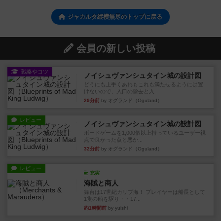
ジャカルタ縦横無尽のトップに戻る
会員の新しい投稿
戦略やコツ
ノイシュヴァンシュタイン城の設計図
どうにも上手くあれもこれも満たせるようには置
けないので、入口の除去と入...
29分前
by オグランド（Oguland）
レビュー
ノイシュヴァンシュタイン城の設計図
ボードゲームを1,000個以上持っているユーザー視
点で良かった点と悪か...
32分前
by オグランド（Oguland）
レビュー
充実
海賊と商人
舞台は17世紀カリブ海！ プレイヤーは船長として
1隻の船を駆り・・17...
約1時間前
by yuishi