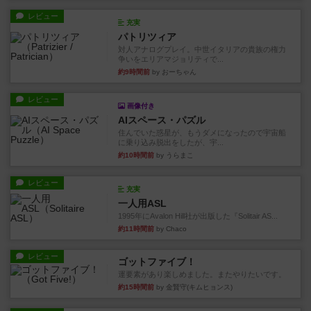
レビュー
充実
パトリツィア
対人アナログプレイ。中世イタリアの貴族の権力
争いをエリアマジョリティで...
約9時間前
by おーちゃん
レビュー
画像付き
AIスペース・パズル
住んでいた惑星が、もうダメになったので宇宙船
に乗り込み脱出をしたが、宇...
約10時間前
by うらまこ
レビュー
充実
一人用ASL
1995年にAvalon Hill社が出版した『Solitair AS...
約11時間前
by Chaco
レビュー
ゴットファイブ！
運要素があり楽しめました。またやりたいです。
約15時間前
by 金賢守(キムヒョンス)