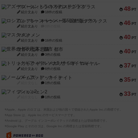
アズール：シントラのステンドグラス
48
PT
紹介文あり
18件の投稿
ロシアン・キャンペーン：第5版デラックス
46
PT
紹介文あり
0件の投稿
マスクメン
40
PT
紹介文あり
16件の投稿
世界の七不思議：都市
40
PT
紹介文あり
3件の投稿
トリックギア - ペルソナ5 ザ・ロイヤル-
37
PT
紹介文あり
6件の投稿
ノームズ・アット・ナイト
35
PT
紹介文なし
1件の投稿
フィッシェン2
33
PT
紹介文なし
1件の投稿
※Apple、Apple のロゴ は、米国および他の国々で登録されたApple Inc.の商標です。
※App Store は、Apple Inc.のサービスマークです。
※Android は、グーグル インコーポレイテッドの商標または登録商標です。
※Google Play とそのロゴは、Google Inc.の商標または登録商標です。