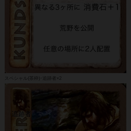
スペシャル(茶枠)･追跡者×2