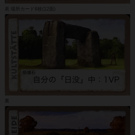
表 場所カード6枚(12面)
裏