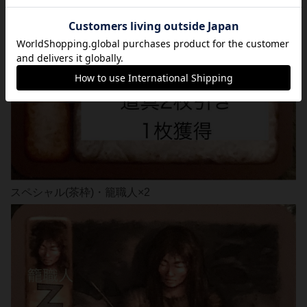
スペシャル(茶枠)・籠職人×2