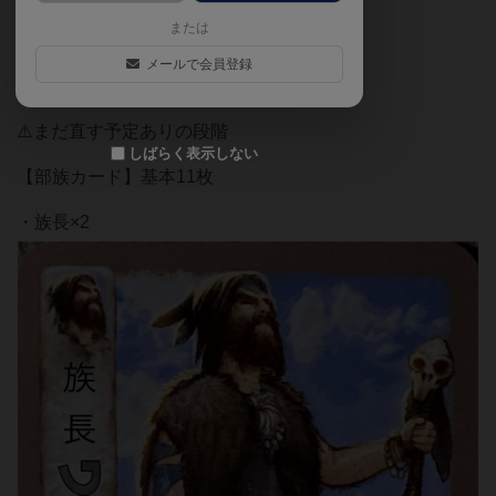
または
場所カード6枚 裏表
メールで会員登録
日没カード1枚 裏表
⚠️まだ直す予定ありの段階
しばらく表示しない
【部族カード】基本11枚
・族長×2