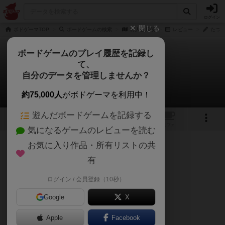
ログイン
閉じる
ボドゲーマTOP
ボードゲームの検索
狩人と斥候
レビュー
たつき
ボードゲームのプレイ履歴を記録し
て、
狩人と斥候
自分のデータを管理しませんか？
たつきちさんのレビュー
約75,000人
がボドゲーマを利用中！
遊んだボードゲームを記録する
6
2
トップ
画像
動画
レビュー
カフェ
気になるゲームのレビューを読む
お気に入り作品・所有リストの共
55名
0名
0
1年以上前
有
ログイン / 会員登録（10秒）
BGG評価6.8／重さ2.73／2人ベスト
Google
X
【カード和訳】 テキスト修正日2025.8.8
Apple
Facebook
部族カード24枚 テキスト作成日2025.5.4